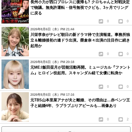
長州小力が西口プロレスに復帰も? クロちゃんと対戦決定
で物議。無免許運転・信号無視でクビも、3ヶ月でリング
に戻る
0
0
2026年8月6日（木）PM 21:44
川栄李奈がテレビ朝日の新ドラマ枠で主演報道。事務所独
立＆離婚後初の連ドラ出演。榮倉奈々出演の注目作に続き
起用か
0
0
2026年8月6日（木）PM 20:18
元ME:I飯田栞月が芸能活動再開。ミュージカル『ファント
ム』ヒロイン役起用。スキャンダル経て女優に転身か
0
0
2026年8月6日（木）PM 17:16
元TBS山本里菜アナが夫と離婚、その理由は…赤ベンツ王
子と結婚4年、ラブラブぶりアピールも…画像あり
0
2