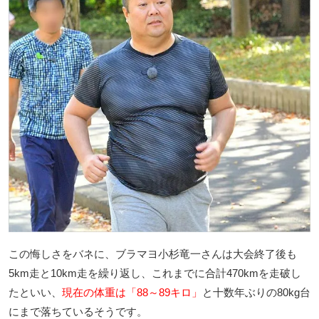
この悔しさをバネに、ブラマヨ小杉竜一さんは大会終了後も
5km走と10km走を繰り返し、これまでに合計470kmを走破し
たといい、
現在の体重は「88～89キロ」
と十数年ぶりの80kg台
にまで落ちているそうです。