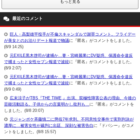
もっと見る
最近のコメント
巨人・高梨雄平投手が不倫スキャンダルで謝罪コメント。フライデー
が美女とのお泊りデート報道で物議
に『匿名』がコメントをしました。
(8/9 14:25)
元EXILE黒木啓司が逮捕か…妻・宮崎麗果にDV疑惑、保護命令違反
で捕まったと女性セブン報道で波紋
に『匿名』がコメントをしました。
(8/9 2:07)
元EXILE黒木啓司が逮捕か…妻・宮崎麗果にDV疑惑、保護命令違反
で捕まったと女性セブン報道で波紋
に『匿名』がコメントをしました。
(8/9 0:49)
広末涼子がTBS『THE TIME,』出演。双極性障害公表の理由、今後の
芸能活動語る。子供からの言葉明かし批判も…
に『匿名』がコメントを
しました。(8/8 20:07)
元ジャンポケ斉藤慎二に懲役7年求刑。不同意性交事件で実刑判決が
濃厚に…被害女性が裁判に出廷、深刻な被害告白
に『ドバシー』がコメ
ントをしました。(8/8 15:57)