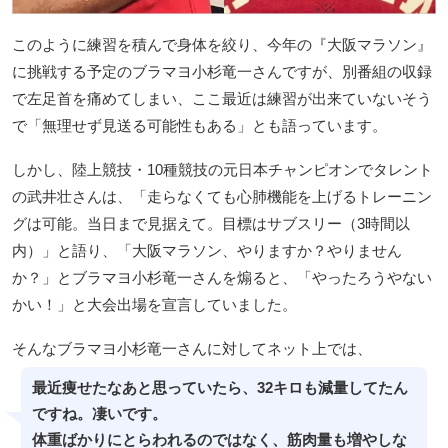
このように練習を積んで身体を絞り、今年の『大阪マラソン』
に挑戦する予定のブラマヨ小杉竜一さんですが、別番組の収録
で左足首を痛めてしまい、ここ最近は練習が出来ていないそう
で「無理せず見送る可能性もある」とも語っています。
しかし、陸上競技・10種競技の元日本チャンピオンでタレント
の武井壮さんは、「走らなくても心肺機能を上げるトレーニン
グは可能。当日まで見据えて。目標はサブスリー（3時間以
内）」と語り、「大阪マラソン、やりますか？やりません
か？」とブラマヨ小杉竜一さんを煽ると、「やったろうやない
かい！」と大会出場を宣言していました。
そんなブラマヨ小杉竜一さんに対してネット上では、
最近痩せたなあと思っていたら、32キロも減量してたん
ですね。凄いです。
体重ばかりにとらわれるのではなく、筋肉量も増やしな