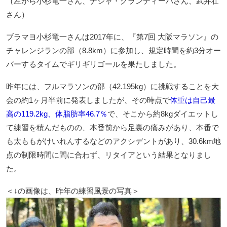
（左から小杉竜一さん、ナジャ・グランディーバさん、武井壮
さん）
ブラマヨ小杉竜一さんは2017年に、『第7回 大阪マラソン』の
チャレンジランの部（8.8km）に参加し、規定時間を約3分オー
バーするタイムでギリギリゴールを果たしました。
昨年には、フルマラソンの部（42.195kg）に挑戦することを大
会の約1ヶ月半前に発表しましたが、その時点で
体重は自己最
高の119.2kg、体脂肪率46.7％
で、そこから約8kgダイエットし
て練習を積んだものの、本番前から足裏の痛みがあり、本番で
も太ももがけいれんするなどのアクシデントがあり、30.6km地
点の制限時間に間に合わず、リタイアという結果となりまし
た。
＜↓の画像は、昨年の練習風景の写真＞