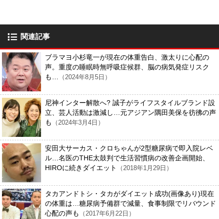
関連記事
ブラマヨ小杉竜一が現在の体重告白、激太りに心配の
声。重度の睡眠時無呼吸症候群、脳の病気発症リスク
も…
（2024年8月5日）
尼神インター解散へ? 誠子がライフスタイルブランド設
立、芸人活動は激減し…元アジアン隅田美保を彷彿の声
も
（2024年3月4日）
安田大サーカス・クロちゃんが2型糖尿病で即入院レベ
ル…名医のTHE太鼓判で生活習慣病の改善企画開始、
HIROに続きダイエット
（2018年1月29日）
タカアンドトシ・タカがダイエット成功(画像あり)現在
の体重は…糖尿病予備群で減量、食事制限でリバウンド
心配の声も
（2017年6月22日）