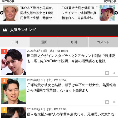
前の記事
次の記事
TKO木下隆行が再婚か。
EXIT兼近大樹が爆報!THE
同棲交際の彼女と1.5億
フライデーで逮捕歴の真
円新居で生活。元妻や長
相激白へ。売春防止法違
女と良好な関係継続も…
反で有罪の過去、週刊文
春報道にテレビ初言及
人気ランキング
日間
週間
月間
コメント
2026年3月11日（水）PM 19:30
田口淳之介がインスタグラムとXアカウント削除で逮捕説
も…理由をYouTubeで説明、今後の活動語るも物議
4
2026年8月8日（土）PM 18:52
戸塚純貴が彼女と結婚、相手は年下の一般女性。熱愛報道
から3週間で電撃婚。2ショット画像あり
0
2019年5月9日（木）PM 23:54
藤ヶ谷太輔が弟2人の学費を肩代わり。兄弟思いの意外な