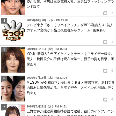
姿が反響。次男は三菱電機入社、三男はファッションブラ
ンド設立
2
2015年10月28日（水）PM 22:09
テレビ東京『ざっくりハイタッチ』がBPO審議入り! 芸人
のオムツ交換が下品と視聴者からクレーム! 画像あり
1
2019年11月8日（金）PM 15:33
YOUに新恋人? 年下イケメンとデートをフライデー報道。
元夫・松岡俊介の子供は現在大学生、親子の姿も目撃。画
像あり
0
2026年2月18日（水）PM 23:04
MEGUMIが令和ロマン髙比良くるまと交際宣言。週刊文春
の取材に関係認める。自宅で密会、スペインの別邸に行く
約束も
0
2026年6月29日（月）PM 14:51
三野宮鈴が違法薬物所持容疑で逮捕。彼氏のインフルエン