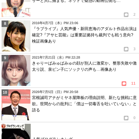
サーと共に捕まる。ネットで疑惑の動画公開も…
2
2016年4月7日（木）PM 23:06
『ラブライブ』人気声優・新田恵海のアダルト作品出演は
確定?『アサヒ芸能』は重要証拠持ち裁判でも戦う意向?
検証画像あり
3
2021年7月21日（水）PM 22:28
きゃりーぱみゅぱみゅの顔が別人に激変か。整形失敗や激
太り説、泉ピン子にソックリの声も…画像あり
11
2026年7月5日（日）PM 20:58
宮根誠司アナがミヤネ屋降板の理由説明、新たな挑戦に意
欲。世間からの批判に「僕は一切毒舌を吐いていない」と
語る
0