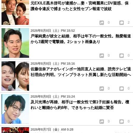
元EXILE黒木啓司が逮捕か…妻・宮崎麗果にDV疑惑、保
護命令違反で捕まったと女性セブン報道で波紋
0
2
2026年8月8日（土）PM 18:52
戸塚純貴が彼女と結婚、相手は年下の一般女性。熱愛報道
から3週間で電撃婚。2ショット画像あり
0
0
2026年8月8日（土）PM 18:16
佐藤佳奈アナがレインボー池田直人と結婚、読売テレビ退
社理由が判明。ツインプラネット所属し新たな活動開始へ
0
0
2026年8月8日（土）PM 15:24
及川光博が再婚、相手は一般女性で第1子妊娠も報告。檀
れいと離婚から約8年、できちゃった結婚に賛否
0
0
2026年8月7日（金）AM 0:28