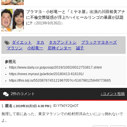
ブラマヨ・小杉竜一と『ミヤネ屋』出演の川田裕美アナ
に不倫交際疑惑が浮上!!ハイヒールリンゴの暴露が話題
に!!
（2013年9月26日）
ダイエット
タカ
タカアンドトシ
ブラックマヨネーズ
マラソン
小杉竜一
尼神インター
誠子
参照元
https://www.daily.co.jp/gossip/2019/10/02/0012753817.shtml
https://news.mynavi.jp/article/20180413-616191/
https://this.kiji.is/552087674512196705?c=516798125649773665
2件のコメント
↓コメント投稿
1
匿名
ID:YTk0Y2QxOT
( 2019年10月3日 4:38 PM )
無理して前にあった、東京マラソンでの松村邦洋みたいにぶっ倒れないで
よ。