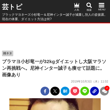
芸トピ
人気
ブラックマヨネーズ小杉竜一＆尼神インター誠子が減量し別人の姿披露。
現在の体重、ダイエット方法は何?
雑ネタ
ブラマヨ小杉竜一が32kgダイエットし大阪マラソ
ン再挑戦へ。尼神インター誠子も痩せて話題に。
画像あり
2019年10月3日（木）11:02
2