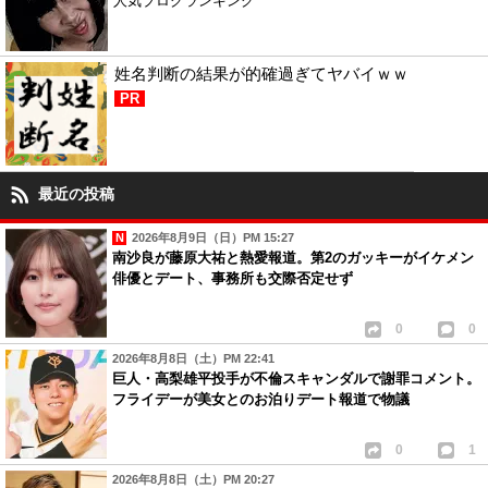
人気ブログランキング
姓名判断の結果が的確過ぎてヤバイｗｗ
PR
最近の投稿
2026年8月9日（日）PM 15:27
南沙良が藤原大祐と熱愛報道。第2のガッキーがイケメン
俳優とデート、事務所も交際否定せず
0
0
2026年8月8日（土）PM 22:41
巨人・高梨雄平投手が不倫スキャンダルで謝罪コメント。
フライデーが美女とのお泊りデート報道で物議
0
1
2026年8月8日（土）PM 20:27