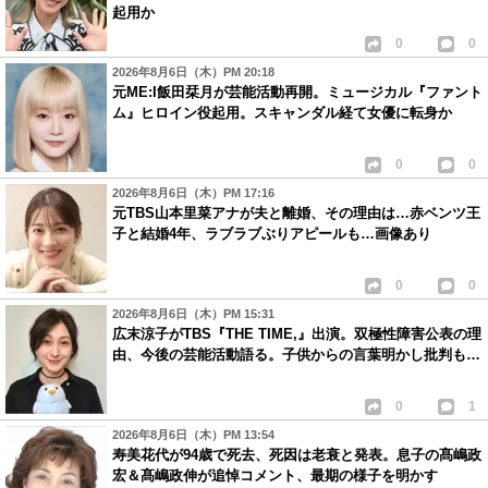
起用か
0
0
2026年8月6日（木）PM 20:18
元ME:I飯田栞月が芸能活動再開。ミュージカル『ファント
ム』ヒロイン役起用。スキャンダル経て女優に転身か
0
0
2026年8月6日（木）PM 17:16
元TBS山本里菜アナが夫と離婚、その理由は…赤ベンツ王
子と結婚4年、ラブラブぶりアピールも…画像あり
0
0
2026年8月6日（木）PM 15:31
広末涼子がTBS『THE TIME,』出演。双極性障害公表の理
由、今後の芸能活動語る。子供からの言葉明かし批判も…
0
1
2026年8月6日（木）PM 13:54
寿美花代が94歳で死去、死因は老衰と発表。息子の髙嶋政
宏＆髙嶋政伸が追悼コメント、最期の様子を明かす