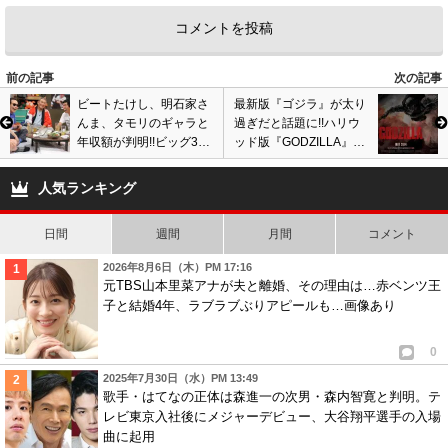
前の記事
次の記事
ビートたけし、明石家さ
最新版『ゴジラ』が太り
んま、タモリのギャラと
過ぎだと話題に!!ハリウ
年収額が判明!!ビッグ3の
ッド版『GODZILLA』は
中で一番稼いでいるのは
2作連続で大コケか!?
誰!?
人気ランキング
日間
週間
月間
コメント
2026年8月6日（木）PM 17:16
元TBS山本里菜アナが夫と離婚、その理由は…赤ベンツ王
子と結婚4年、ラブラブぶりアピールも…画像あり
0
2025年7月30日（水）PM 13:49
歌手・はてなの正体は森進一の次男・森内智寛と判明。テ
レビ東京入社後にメジャーデビュー、大谷翔平選手の入場
曲に起用