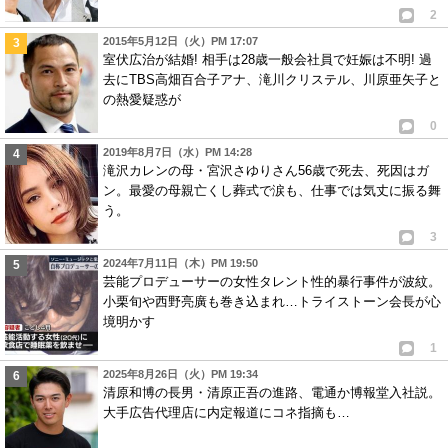
2
2015年5月12日（火）PM 17:07
室伏広治が結婚! 相手は28歳一般会社員で妊娠は不明! 過
去にTBS高畑百合子アナ、滝川クリステル、川原亜矢子と
の熱愛疑惑が
0
2019年8月7日（水）PM 14:28
滝沢カレンの母・宮沢さゆりさん56歳で死去、死因はガ
ン。最愛の母親亡くし葬式で涙も、仕事では気丈に振る舞
う。
3
2024年7月11日（木）PM 19:50
芸能プロデューサーの女性タレント性的暴行事件が波紋。
小栗旬や西野亮廣も巻き込まれ…トライストーン会長が心
境明かす
1
2025年8月26日（火）PM 19:34
清原和博の長男・清原正吾の進路、電通か博報堂入社説。
大手広告代理店に内定報道にコネ指摘も…