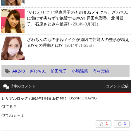
”かじえり”こと梶恵理子のものまねメイクも、ざわちん
に負けず劣らずで絶賛する声が!!戸田恵梨香、北川景
子、石原さとみを披露!
（2014年3月3日）
ざわちんのものまねメイクが原因で芸能人の整形が増え
る!?その理由とは!?
（2014年3月23日）
AKB48
ざわちん
前田敦子
小嶋陽菜
有村架純
3件のコメント
↓コメント投稿
1
リアルロック
ID:ZWRjOTUwNG
( 2014年5月6日 2:47 PM )
似てる？
似てねぇ～よ
1
1