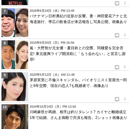
2
2026年6月24日（水）PM 13:49
バナナマン日村勇紀の近影が反響。妻・神田愛花アナと北
海道旅行、帯広の飲食店が来店報告し写真公開。画像あり
2
2015年9月20日（日）PM 16:56
嵐・大野智が元女優・夏目鈴との交際、同棲愛を完全否
定! 東北復興ライブ開演前に「もう会わない」と宣言し謝
罪!
5
2020年5月12日（火）AM 11:48
茅原実里に不倫スキャンダル。バイオリニスト室屋光一郎
と6年交際、現在の恋人?も既婚者で…画像あり
2
2024年10月14日（月）PM 12:56
川崎麻世が再婚、相手は釣りタレント? カイヤと離婚成立
1年で結婚、さんま御殿で共演も報告。2ショット画像あり