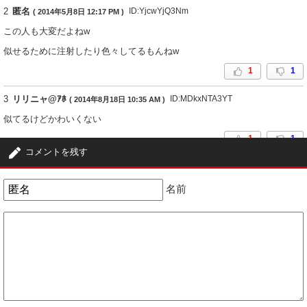
2
匿名
ID:YjcwYjQ3Nm
( 2014年5月8日 12:17 PM )
この人も大変だよねw
似せるために注射したり色々してるもんねw
1
1
3
リリニャ@ｱﾎ
ID:MDkxNTA3YT
( 2014年8月18日 10:35 AM )
似てるけどかわいくない
1
1
コメントを残す
名前