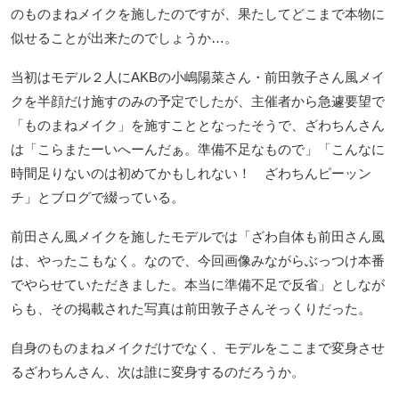
のものまねメイクを施したのですが、果たしてどこまで本物に
似せることが出来たのでしょうか…。
当初はモデル２人にAKBの小嶋陽菜さん・前田敦子さん風メイ
クを半顔だけ施すのみの予定でしたが、主催者から急遽要望で
「ものまねメイク」を施すこととなったそうで、ざわちんさん
は「こらまたーいへーんだぁ。準備不足なもので」「こんなに
時間足りないのは初めてかもしれない！ ざわちんピーッン
チ」とブログで綴っている。
前田さん風メイクを施したモデルでは「ざわ自体も前田さん風
は、やったこもなく。なので、今回画像みながらぶっつけ本番
でやらせていただきました。本当に準備不足で反省」としなが
らも、その掲載された写真は前田敦子さんそっくりだった。
自身のものまねメイクだけでなく、モデルをここまで変身させ
るざわちんさん、次は誰に変身するのだろうか。