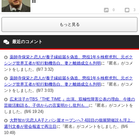
白
0
3
もっと見る
最近のコメント
薬師寺保栄と恋人が養子縁組届を偽造、懲役1年を検察求刑。元ボク
シング世界王者が犯行動機告白、妻と離婚成立も判明
に『匿名』がコメ
ントをしました。(8/7 3:32)
薬師寺保栄と恋人が養子縁組届を偽造、懲役1年を検察求刑。元ボク
シング世界王者が犯行動機告白、妻と離婚成立も判明
に『匿名』がコメ
ントをしました。(8/7 3:03)
広末涼子がTBS『THE TIME,』出演。双極性障害公表の理由、今後の
芸能活動語る。子供からの言葉明かし批判も…
に『匿名』がコメントを
しました。(8/6 19:24)
大野智が元恋人A子とパン屋オープンへ? 4回目の個展開催説も浮上。
週刊文春が密会報道で再注目
に『匿名』がコメントをしました。(8/6
10:49)