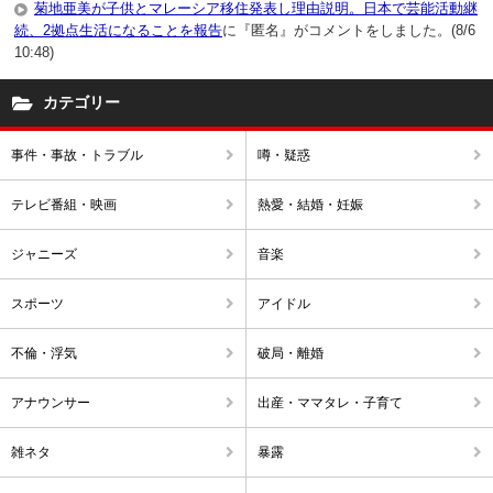
菊地亜美が子供とマレーシア移住発表し理由説明。日本で芸能活動継
続、2拠点生活になることを報告
に『匿名』がコメントをしました。(8/6
10:48)
カテゴリー
事件・事故・トラブル
噂・疑惑
テレビ番組・映画
熱愛・結婚・妊娠
ジャニーズ
音楽
スポーツ
アイドル
不倫・浮気
破局・離婚
アナウンサー
出産・ママタレ・子育て
雑ネタ
暴露