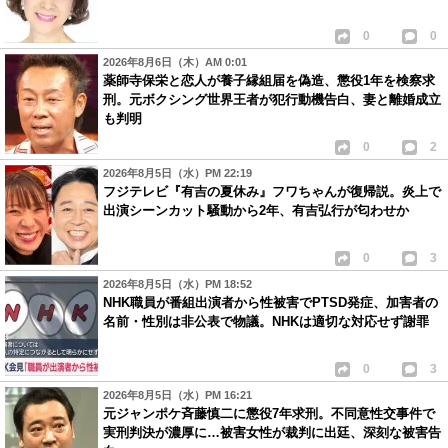
0
0
2026年8月6日（木）AM 0:01
薬師寺保栄と恋人が養子縁組届を偽造、懲役1年を検察求
刑。元ボクシング世界王者が犯行動機告白、妻と離婚成立
も判明
0
2
2026年8月5日（水）PM 22:19
フジテレビ『有吉の夏休み』フワちゃんが復帰説。炎上で
出演シーンカット騒動から2年、有吉弘行が匂わせか
0
3
2026年8月5日（水）PM 18:52
NHK職員が番組出演者から性被害でPTSD発症、加害者の
名前・性別は非公表で物議。NHKは適切な対応せず謝罪
0
3
2026年8月5日（水）PM 16:21
元ジャンポケ斉藤慎二に懲役7年求刑。不同意性交事件で
実刑判決が濃厚に…被害女性が裁判に出廷、深刻な被害告