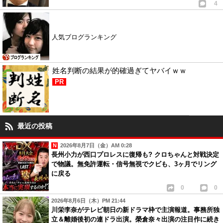
4
人気ブログランキング
姓名判断の結果が的確過ぎてヤバイｗｗ
PR
最近の投稿
2026年8月7日（金）AM 0:28
長州小力が西口プロレスに復帰も? クロちゃんと対戦決定
で物議。無免許運転・信号無視でクビも、3ヶ月でリング
に戻る
0
0
2026年8月6日（木）PM 21:44
川栄李奈がテレビ朝日の新ドラマ枠で主演報道。事務所独
立＆離婚後初の連ドラ出演。榮倉奈々出演の注目作に続き