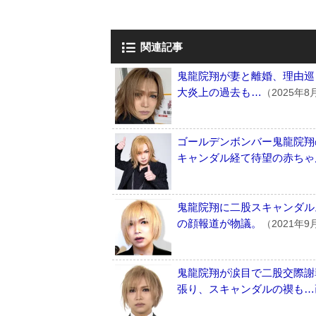
関連記事
鬼龍院翔が妻と離婚、理由巡
大炎上の過去も…
（2025年8
ゴールデンボンバー鬼龍院翔
キャンダル経て待望の赤ちゃ
鬼龍院翔に二股スキャンダル
の顔報道が物議。
（2021年9
鬼龍院翔が涙目で二股交際謝
張り、スキャンダルの禊も…