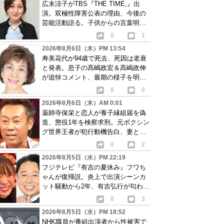
広末涼子がTBS『THE TIME,』出
演。双極性障害公表の理由、今後の
芸能活動語る。子供からの言葉明か
し批判も…
0
1
2026年8月6日（木）PM 13:54
寿美花代が94歳で死去、死因は老衰
と発表。息子の髙嶋政宏＆髙嶋政伸
が追悼コメント、最期の様子を明か
す
0
0
2026年8月6日（木）AM 0:01
薬師寺保栄と恋人が養子縁組届を偽
造、懲役1年を検察求刑。元ボクシン
グ世界王者が犯行動機告白、妻と離
婚成立も判明
0
2
2026年8月5日（水）PM 22:19
フジテレビ『有吉の夏休み』フワち
ゃんが復帰説。炎上で出演シーンカ
ット騒動から2年、有吉弘行が匂わせ
か
0
3
2026年8月5日（水）PM 18:52
NHK職員が番組出演者から性被害で