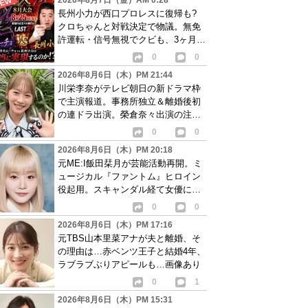
2026年8月7日（金）AM 0:28
長州小力が西口プロレスに復帰も?
クロちゃんと対戦決定で物議。無免
許運転・信号無視でクビも、3ヶ月で
リングに戻る
0
0
2026年8月6日（木）PM 21:44
川栄李奈がテレビ朝日の新ドラマ枠
で主演報道。事務所独立＆離婚後初
の連ドラ出演。榮倉奈々出演の注目
作に続き起用か
0
0
2026年8月6日（木）PM 20:18
元ME:I飯田栞月が芸能活動再開。ミ
ュージカル『ファントム』ヒロイン
役起用。スキャンダル経て女優に転
身か
0
0
2026年8月6日（木）PM 17:16
元TBS山本里菜アナが夫と離婚、そ
の理由は…赤ベンツ王子と結婚4年、
ラブラブぶりアピールも…画像あり
0
1
2026年8月6日（木）PM 15:31