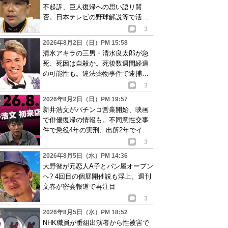
不起訴、巨人復帰への思い語り賛
否。日本テレビの野球解説等で活動
再開が有力か
3
2026年8月2日（日）PM 15:58
清水アキラの三男・清水良太郎が急
死、死因は自殺か。死後数週間経過
の可能性も。違法薬物事件で逮捕、
再起目指す中で…
3
2026年8月2日（日）PM 19:57
新井浩文がパチンコ営業開始、映画
で俳優復帰の情報も。不同意性交事
件で懲役4年の実刑、出所2年でイベ
ント出演告知
3
2026年8月5日（水）PM 14:36
大野智が元恋人A子とパン屋オープン
へ? 4回目の個展開催説も浮上。週刊
文春が密会報道で再注目
3
2026年8月5日（水）PM 18:52
NHK職員が番組出演者から性被害で