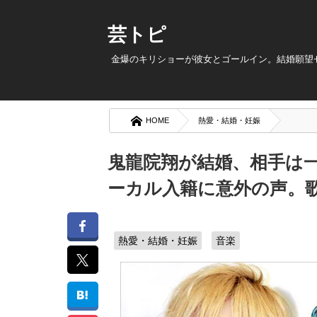
芸トピ
金爆のキリショーが彼女とゴールイン。結婚願望
HOME
熱愛・結婚・妊娠
鬼龍院翔が結婚、相手は
ーカル入籍に意外の声。
熱愛・結婚・妊娠
音楽