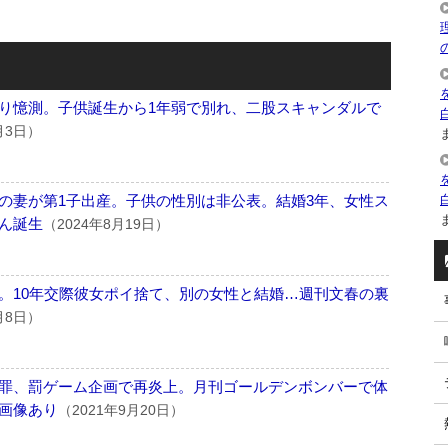
り憶測。子供誕生から1年弱で別れ、二股スキャンダルで
月3日）
ま
の妻が第1子出産。子供の性別は非公表。結婚3年、女性ス
ま
ん誕生
（2024年8月19日）
。10年交際彼女ポイ捨て、別の女性と結婚…週刊文春の裏
月8日）
罪、罰ゲーム企画で再炎上。月刊ゴールデンボンバーで体
画像あり
（2021年9月20日）