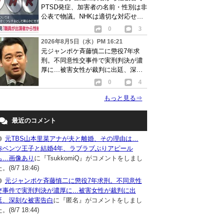
PTSD発症、加害者の名前・性別は非
公表で物議。NHKは適切な対応せず
謝罪
0
3
2026年8月5日（水）PM 16:21
元ジャンポケ斉藤慎二に懲役7年求
刑。不同意性交事件で実刑判決が濃
厚に…被害女性が裁判に出廷、深刻
な被害告白
0
4
もっと見る
⇒
最近のコメント
元TBS山本里菜アナが夫と離婚、その理由は…
赤ベンツ王子と結婚4年、ラブラブぶりアピール
も…画像あり
に『TsukkomiQ』がコメントをしまし
。(8/7 18:46)
元ジャンポケ斉藤慎二に懲役7年求刑。不同意性
交事件で実刑判決が濃厚に…被害女性が裁判に出
廷、深刻な被害告白
に『匿名』がコメントをしまし
。(8/7 18:44)