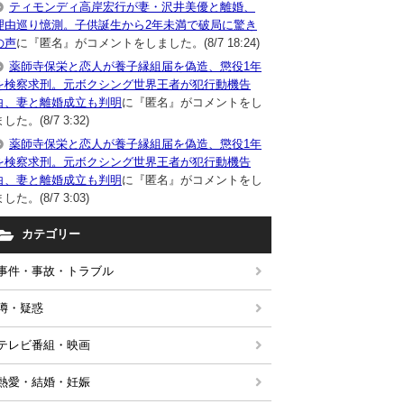
ティモンディ高岸宏行が妻・沢井美優と離婚、
理由巡り憶測。子供誕生から2年未満で破局に驚き
の声
に『匿名』がコメントをしました。(8/7 18:24)
薬師寺保栄と恋人が養子縁組届を偽造、懲役1年
を検察求刑。元ボクシング世界王者が犯行動機告
白、妻と離婚成立も判明
に『匿名』がコメントをし
した。(8/7 3:32)
薬師寺保栄と恋人が養子縁組届を偽造、懲役1年
を検察求刑。元ボクシング世界王者が犯行動機告
白、妻と離婚成立も判明
に『匿名』がコメントをし
した。(8/7 3:03)
カテゴリー
事件・事故・トラブル
噂・疑惑
テレビ番組・映画
熱愛・結婚・妊娠