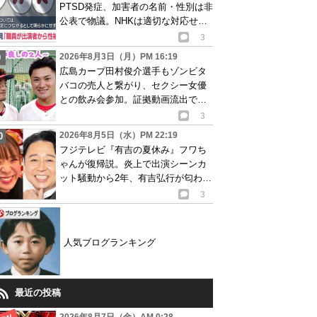
PTSD発症、加害者の名前・性別は非
公表で物議。NHKは適切な対応せず
謝罪
3
2026年8月3日（月）PM 16:19
広島カープ田村俊介選手もゾンビタ
バコの売人と繋がり、セクシー女優
との飲み会参加。証拠動画流出で波
紋
3
2026年8月5日（水）PM 22:19
フジテレビ『有吉の夏休み』フワち
ゃんが復帰説。炎上で出演シーンカ
ット騒動から2年、有吉弘行が匂わせ
か
3
人気ブログランキング
最近の投稿