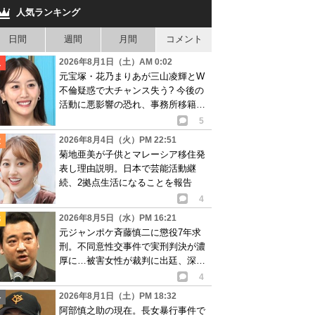
人気ランキング
日間
週間
月間
コメント
2026年8月1日（土）AM 0:02
元宝塚・花乃まりあが三山凌輝とW
不倫疑惑で大チャンス失う? 今後の
活動に悪影響の恐れ、事務所移籍が
消滅も?
5
2026年8月4日（火）PM 22:51
菊地亜美が子供とマレーシア移住発
表し理由説明。日本で芸能活動継
続、2拠点生活になることを報告
4
2026年8月5日（水）PM 16:21
元ジャンポケ斉藤慎二に懲役7年求
刑。不同意性交事件で実刑判決が濃
厚に…被害女性が裁判に出廷、深刻
な被害告白
4
2026年8月1日（土）PM 18:32
阿部慎之助の現在。長女暴行事件で