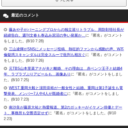
最近のコメント
藤あや子がバーニングプロからの独立巡りトラブル、周防彰悟社長が
経緯告白。週刊文春も巻込み泥沼の争い発展か…
に『匿名』がコメント
をしました。(8/10 7:28)
三山凌輝がSNSにメッセージ投稿、熱狂的ファンから感動の声。W不
倫疑惑スキャンダルは完全スルーで批判も相次ぐ
に『匿名』がコメント
をしました。(8/10 7:26)
元TBS山本里菜アナが夫と離婚、その理由は…赤ベンツ王子と結婚4
年、ラブラブぶりアピールも…画像あり
に『匿名』がコメントをしまし
た。(8/10 7:25)
WEST.重岡大毅と濵田崇裕が一般女性と結婚。重岡は第1子誕生も電
撃発表。メンバー7人中4人が既婚者に
に『匿名』がコメントをしまし
た。(8/10 7:23)
南沙良が藤原大祐と熱愛報道。第2のガッキーがイケメン俳優とデー
ト、事務所も交際否定せず
に『匿名』がコメントをしました。(8/10
2:23)