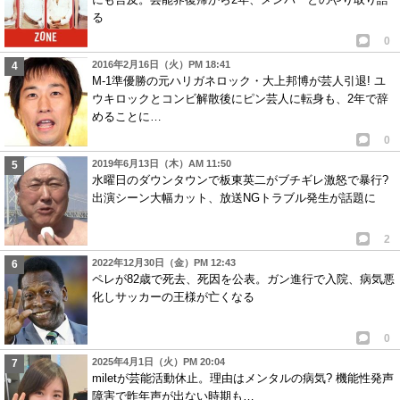
る
0
2016年2月16日（火）PM 18:41
M-1準優勝の元ハリガネロック・大上邦博が芸人引退! ユ
ウキロックとコンビ解散後にピン芸人に転身も、2年で辞
めることに…
0
2019年6月13日（木）AM 11:50
水曜日のダウンタウンで板東英二がブチギレ激怒で暴行?
出演シーン大幅カット、放送NGトラブル発生が話題に
2
2022年12月30日（金）PM 12:43
ペレが82歳で死去、死因を公表。ガン進行で入院、病気悪
化しサッカーの王様が亡くなる
0
2025年4月1日（火）PM 20:04
miletが芸能活動休止。理由はメンタルの病気? 機能性発声
障害で昨年声が出ない時期も…