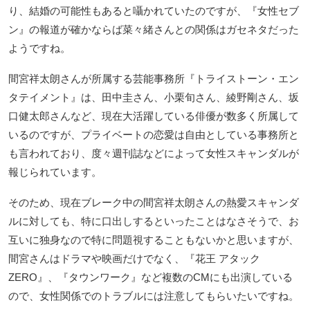
り、結婚の可能性もあると囁かれていたのですが、『女性セブ
ン』の報道が確かならば菜々緒さんとの関係はガセネタだった
ようですね。
間宮祥太朗さんが所属する芸能事務所『トライストーン・エン
タテイメント』は、田中圭さん、小栗旬さん、綾野剛さん、坂
口健太郎さんなど、現在大活躍している俳優が数多く所属して
いるのですが、プライベートの恋愛は自由としている事務所と
も言われており、度々週刊誌などによって女性スキャンダルが
報じられています。
そのため、現在ブレーク中の間宮祥太朗さんの熱愛スキャンダ
ルに対しても、特に口出しするといったことはなさそうで、お
互いに独身なので特に問題視することもないかと思いますが、
間宮さんはドラマや映画だけでなく、『花王 アタック
ZERO』、『タウンワーク』など複数のCMにも出演している
ので、女性関係でのトラブルには注意してもらいたいですね。