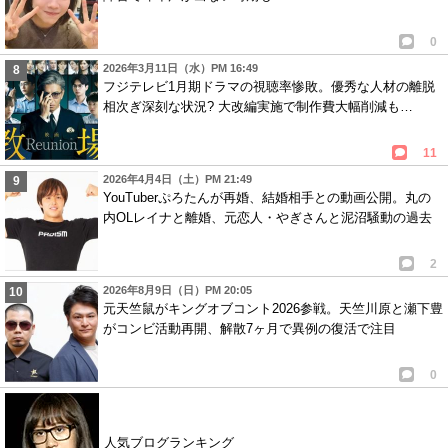
0
2026年3月11日（水）PM 16:49
フジテレビ1月期ドラマの視聴率惨敗。優秀な人材の離脱
相次ぎ深刻な状況? 大改編実施で制作費大幅削減も…
11
2026年4月4日（土）PM 21:49
YouTuberぷろたんが再婚、結婚相手との動画公開。丸の
内OLレイナと離婚、元恋人・やぎさんと泥沼騒動の過去
2
2026年8月9日（日）PM 20:05
元天竺鼠がキングオブコント2026参戦。天竺川原と瀬下豊
がコンビ活動再開、解散7ヶ月で異例の復活で注目
0
人気ブログランキング