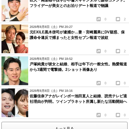
巨人・高梨雄平投手が不倫スキャンダルで謝罪コメント。
フライデーが美女とのお泊りデート報道で物議
0
2
2026年8月8日（土）PM 20:27
元EXILE黒木啓司が逮捕か…妻・宮崎麗果にDV疑惑、保
護命令違反で捕まったと女性セブン報道で波紋
0
2
2026年8月8日（土）PM 18:52
戸塚純貴が彼女と結婚、相手は年下の一般女性。熱愛報道
から3週間で電撃婚。2ショット画像あり
0
0
2026年8月8日（土）PM 18:16
佐藤佳奈アナがレインボー池田直人と結婚、読売テレビ退
社理由が判明。ツインプラネット所属し新たな活動開始へ
0
0
もっと見る