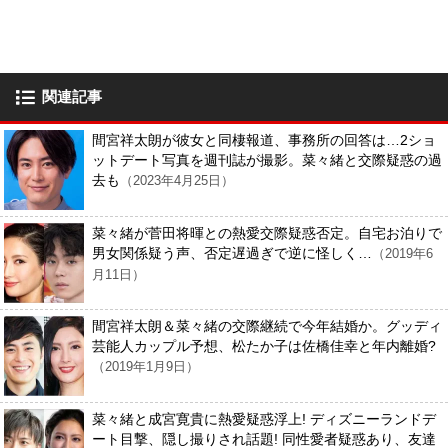
関連記事
間宮祥太朗が彼女と同棲報道、事務所の回答は…2ショ
ットデート写真を週刊誌が撮影。菜々緒と交際疑惑の過
去も
（2023年4月25日）
菜々緒が菅田将暉との熱愛交際疑惑否定。自宅お泊りで
男女関係疑う声、否定遅過ぎで逆に怪しく…
（2019年6
月11日）
間宮祥太朗＆菜々緒の交際継続で今年結婚か。グッディ
芸能人カップル予想、松たか子は佐橋佳幸と年内離婚?
（2019年1月9日）
菜々緒と成宮寛貴に熱愛疑惑浮上! ディズニーランドデ
ート目撃、隠し撮りされ話題! 同性愛者疑惑あり、友達