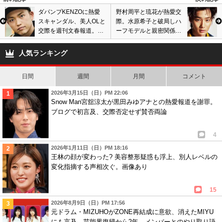
ダパンプKENZOに熱愛
野村周平と琉花が熱愛交
スキャンダル、美人OLと
際。水原希子と破局しハ
交際を週刊文春報道。新
ーフモデルと親密関係。
木優子似の彼女とデート
腕組み写真を女性セブン
し自宅密会。画像あり
公開。画像あり
人気ランキング
日間
週間
月間
コメント
2026年3月15日（日）PM 22:06
Snow Man宮舘涼太が黒田みゆアナとの熱愛報道を謝罪。
ブログで初言及、交際否定せず賛否両論
4
2026年1月11日（日）PM 18:16
王林の顔が変わった? 美容整形疑惑も浮上、別人レベルの
変化指摘する声相次ぐ。画像あり
15
2026年8月9日（日）PM 17:56
元ドラム・MIZUHOがZONE再結成に意欲、消えたMIYU
にも言及。芸能界復帰から2年、メンバーとのやり取り語