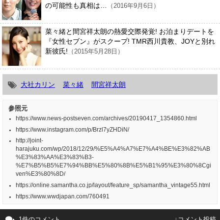
の可能性も真相は…
（2016年9月6日）
菜々緒と間宮祥太朗の熱愛交際発覚! お泊まりデートを
『女性セブン』がスクープ! TMR西川貴教、JOYと別れ
新彼氏!
（2015年5月28日）
大社カリン
菜々緒
間宮祥太朗
参照元
https://www.news-postseven.com/archives/20190417_1354860.html
https://www.instagram.com/p/Brzl7yZHDiN/
http://joint-
harajuku.com/wp/2018/12/29/%E5%A4%A7%E7%A4%BE%E3%82%AB
%E3%83%AA%E3%83%B3-
%E7%B5%B5%E7%94%BB%E5%80%8B%E5%B1%95%E3%80%8Cgi
ven%E3%80%8D/
https://online.samantha.co.jp/layout/feature_sp/samantha_vintage55.html
https://www.wwdjapan.com/760491
1件のコメント
↓コメント投稿