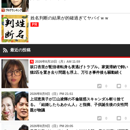
姓名判断の結果が的確過ぎてヤバイｗｗ
PR
最近の投稿
2026年8月10日（月）AM 11:59
坂口杏里が配信者転身も夜逃げトラブル。家賃滞納で飼い
猫2匹を置き去り問題も浮上、万引き事件後も騒動続く
0
0
2026年8月9日（日）PM 21:51
上沼恵美子が三山凌輝の不倫疑惑スキャンダル斬り捨て
る。「結婚したらあかん人」と指摘、子供誕生後の女性問
題が物議
0
0
2026年8月9日（日）PM 20:05