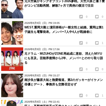
元天竺鼠がキングオブコント2026参戦。天竺川原と瀬下豊
がコンビ活動再開、解散7ヶ月で異例の復活で注目
0
0
2026年8月9日（日）PM 19:05
WEST.重岡大毅と濵田崇裕が一般女性と結婚。重岡は第1
子誕生も電撃発表。メンバー7人中4人が既婚者に
0
1
2026年8月9日（日）PM 17:56
元ドラム・MIZUHOがZONE再結成に意欲、消えたMIYU
にも言及。芸能界復帰から2年、メンバーとのやり取り語
る
0
0
2026年8月9日（日）PM 15:27
南沙良が藤原大祐と熱愛報道。第2のガッキーがイケメン
俳優とデート、事務所も交際否定せず
0
1
2026年8月8日（土）PM 22:41