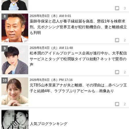
3
2026年8月6日（木）AM 0:01
薬師寺保栄と恋人が養子縁組届を偽造、懲役1年を検察求
刑。元ボクシング世界王者が犯行動機告白、妻と離婚成立
も判明
2
2026年8月4日（火）AM 11:48
松本潤のアイドルプロデュース企画が進行中か。大手配信
サービスとタッグで松潤版タイプロ始動? ネットで賛否の
声
2
2026年8月6日（木）PM 17:16
元TBS山本里菜アナが夫と離婚、その理由は…赤ベンツ王
子と結婚4年、ラブラブぶりアピールも…画像あり
2
人気ブログランキング