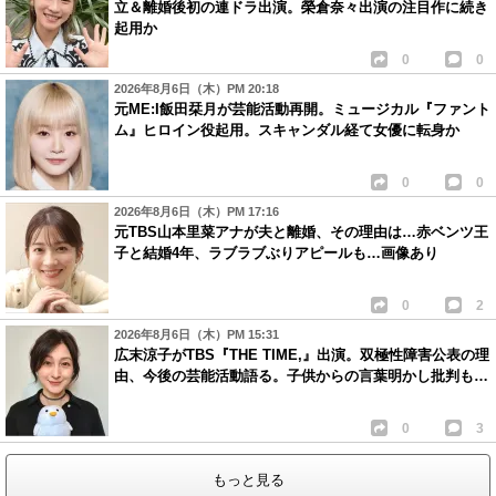
立＆離婚後初の連ドラ出演。榮倉奈々出演の注目作に続き
起用か
0
0
2026年8月6日（木）PM 20:18
元ME:I飯田栞月が芸能活動再開。ミュージカル『ファント
ム』ヒロイン役起用。スキャンダル経て女優に転身か
0
0
2026年8月6日（木）PM 17:16
元TBS山本里菜アナが夫と離婚、その理由は…赤ベンツ王
子と結婚4年、ラブラブぶりアピールも…画像あり
0
2
2026年8月6日（木）PM 15:31
広末涼子がTBS『THE TIME,』出演。双極性障害公表の理
由、今後の芸能活動語る。子供からの言葉明かし批判も…
0
3
もっと見る