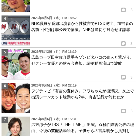
3
2026年8月5日（水）PM 18:52
NHK職員が番組出演者から性被害でPTSD発症、加害者の
名前・性別は非公表で物議。NHKは適切な対応せず謝罪
3
2026年8月3日（月）PM 16:19
広島カープ田村俊介選手もゾンビタバコの売人と繋がり、
セクシー女優との飲み会参加。証拠動画流出で波紋
3
2026年8月5日（水）PM 22:19
フジテレビ『有吉の夏休み』フワちゃんが復帰説。炎上で
出演シーンカット騒動から2年、有吉弘行が匂わせか
3
2026年8月6日（木）PM 15:31
広末涼子がTBS『THE TIME,』出演。双極性障害公表の理
由、今後の芸能活動語る。子供からの言葉明かし批判も…