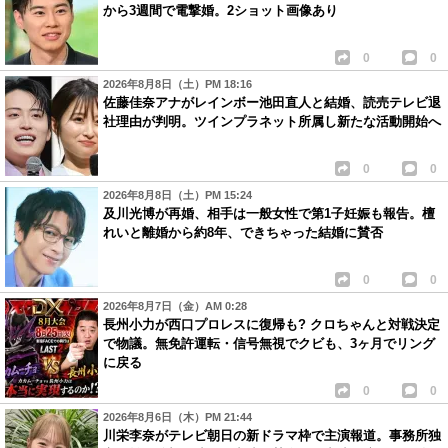
から3週間で電撃婚。2ショット画像あり
0
0
2026年8月8日（土）PM 18:16
佐藤佳奈アナがレインボー池田直人と結婚、読売テレビ退
社理由が判明。ツインプラネット所属し新たな活動開始へ
0
0
2026年8月8日（土）PM 15:24
及川光博が再婚、相手は一般女性で第1子妊娠も報告。檀
れいと離婚から約8年、できちゃった結婚に賛否
0
0
2026年8月7日（金）AM 0:28
長州小力が西口プロレスに復帰も? クロちゃんと対戦決定
で物議。無免許運転・信号無視でクビも、3ヶ月でリング
に戻る
0
0
2026年8月6日（木）PM 21:44
川栄李奈がテレビ朝日の新ドラマ枠で主演報道。事務所独