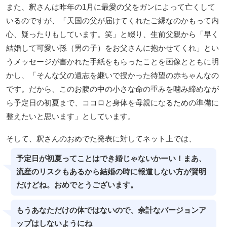
また、釈さんは昨年の1月に最愛の父をガンによって亡くして
いるのですが、「天国の父が届けてくれたご縁なのかもって内
心、疑ったりもしています。笑」と綴り、生前父親から「早く
結婚して可愛い孫（男の子）をお父さんに抱かせてくれ」とい
うメッセージが書かれた手紙をもらったことを画像とともに明
かし、「そんな父の遺志を継いで授かった待望の赤ちゃんなの
です。だから、このお腹の中の小さな命の重みを噛み締めなが
ら予定日の初夏まで、ココロと身体を母親になるための準備に
整えたいと思います」としています。
そして、釈さんのおめでた発表に対してネット上では、
予定日が初夏ってことはでき婚じゃないかーい！まあ、
流産のリスクもあるから結婚の時に報道しない方が賢明
だけどね。おめでとうございます。
もうあなただけの体ではないので、余計なバージョンア
ップはしないようにね