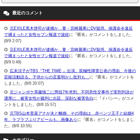
最近のコメント
元EXILE黒木啓司が逮捕か…妻・宮崎麗果にDV疑惑、保護命令違反
で捕まったと女性セブン報道で波紋
に『匿名』がコメントをしました。
(8/9 2:07)
元EXILE黒木啓司が逮捕か…妻・宮崎麗果にDV疑惑、保護命令違反
で捕まったと女性セブン報道で波紋
に『匿名』がコメントをしました。
(8/9 0:49)
広末涼子がTBS『THE TIME,』出演。双極性障害公表の理由、今後の
芸能活動語る。子供からの言葉明かし批判も…
に『匿名』がコメントを
しました。(8/8 20:07)
元ジャンポケ斉藤慎二に懲役7年求刑。不同意性交事件で実刑判決が
濃厚に…被害女性が裁判に出廷、深刻な被害告白
に『ドバシー』がコメ
ントをしました。(8/8 15:57)
元TBS山本里菜アナが夫と離婚、その理由は…赤ベンツ王子と結婚4
年、ラブラブぶりアピールも…画像あり
に『匿名』がコメントをしまし
た。(8/8 10:55)