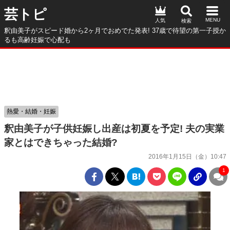
芸トピ
人気
釈由美子がスピード婚から2ヶ月でおめでた発表! 37歳で待望の第一子授か
るも高齢妊娠で心配も
熱愛・結婚・妊娠
釈由美子が子供妊娠し出産は初夏を予定! 夫の実業
家とはできちゃった結婚?
2016年1月15日（金）10:47
1