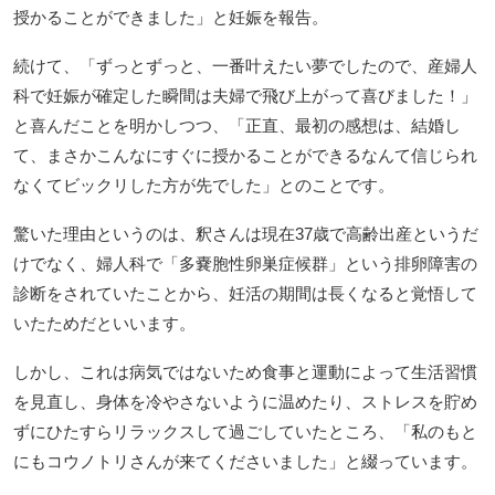
授かることができました」と妊娠を報告。
続けて、「ずっとずっと、一番叶えたい夢でしたので、産婦人
科で妊娠が確定した瞬間は夫婦で飛び上がって喜びました！」
と喜んだことを明かしつつ、「正直、最初の感想は、結婚し
て、まさかこんなにすぐに授かることができるなんて信じられ
なくてビックリした方が先でした」とのことです。
驚いた理由というのは、釈さんは現在37歳で高齢出産というだ
けでなく、婦人科で「多嚢胞性卵巣症候群」という排卵障害の
診断をされていたことから、妊活の期間は長くなると覚悟して
いたためだといいます。
しかし、これは病気ではないため食事と運動によって生活習慣
を見直し、身体を冷やさないように温めたり、ストレスを貯め
ずにひたすらリラックスして過ごしていたところ、「私のもと
にもコウノトリさんが来てくださいました」と綴っています。