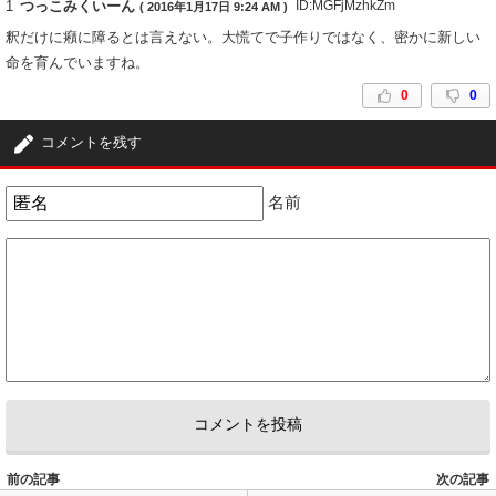
1
つっこみくいーん
ID:MGFjMzhkZm
( 2016年1月17日 9:24 AM )
釈だけに癪に障るとは言えない。大慌てで子作りではなく、密かに新しい
命を育んでいますね。
0
0
コメントを残す
名前
前の記事
次の記事