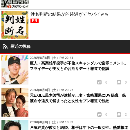
姓名判断の結果が的確過ぎてヤバイｗｗ
PR
最近の投稿
2026年8月8日（土）PM 22:41
巨人・高梨雄平投手が不倫スキャンダルで謝罪コメント。
フライデーが美女とのお泊りデート報道で物議
0
0
2026年8月8日（土）PM 20:27
元EXILE黒木啓司が逮捕か…妻・宮崎麗果にDV疑惑、保
護命令違反で捕まったと女性セブン報道で波紋
0
2
2026年8月8日（土）PM 18:52
戸塚純貴が彼女と結婚、相手は年下の一般女性。熱愛報道