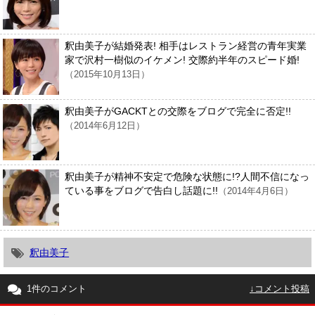
釈由美子が結婚発表! 相手はレストラン経営の青年実業
家で沢村一樹似のイケメン! 交際約半年のスピード婚!
（2015年10月13日）
釈由美子がGACKTとの交際をブログで完全に否定!!
（2014年6月12日）
釈由美子が精神不安定で危険な状態に!?人間不信になっ
ている事をブログで告白し話題に!!
（2014年4月6日）
釈由美子
1件のコメント
↓コメント投稿