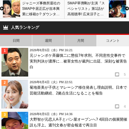
ジャニーズ事務所退社の
SMAP草彅剛が主演『ス
SMAP中居正広が吉本興
ペシャリスト』第1話が
業に移籍か? ダウンタウ
高視聴率! 広末涼子と内
ン松本人志と親交深く、
田有紀共演の『ナオミと
ガキ使とすべらない話出
カナコ』は1ケタ発進
人気ランキング
演は布石?
も…
日間
週間
月間
コメント
2026年8月5日（水）PM 16:21
元ジャンポケ斉藤慎二に懲役7年求刑。不同意性交事件で
実刑判決が濃厚に…被害女性が裁判に出廷、深刻な被害告
白
5
2026年8月4日（火）PM 22:51
菊地亜美が子供とマレーシア移住発表し理由説明。日本で
芸能活動継続、2拠点生活になることを報告
4
2026年8月5日（水）PM 14:36
大野智が元恋人A子とパン屋オープンへ? 4回目の個展開催
説も浮上。週刊文春が密会報道で再注目