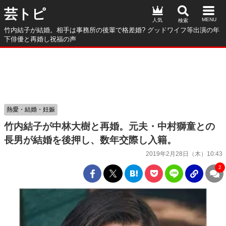
芸トピ
人気
竹内結子が結婚。相手は事務所の後輩で格差婚? グッドワイフ等出演の年
下俳優と再婚し祝福の声
熱愛・結婚・妊娠
竹内結子が中林大樹と再婚。元夫・中村獅童との
長男が結婚を後押し、数年交際し入籍。
2019年2月28日（木）10:43
2