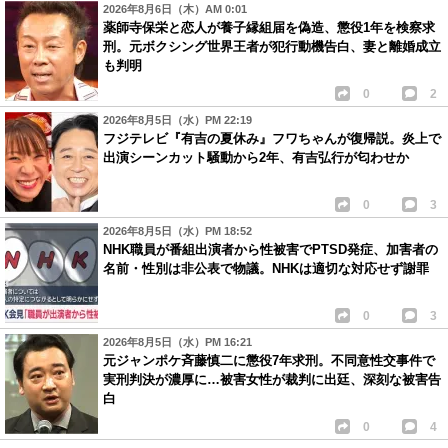
2026年8月6日（木）AM 0:01
薬師寺保栄と恋人が養子縁組届を偽造、懲役1年を検察求
刑。元ボクシング世界王者が犯行動機告白、妻と離婚成立
も判明
0
2
2026年8月5日（水）PM 22:19
フジテレビ『有吉の夏休み』フワちゃんが復帰説。炎上で
出演シーンカット騒動から2年、有吉弘行が匂わせか
0
3
2026年8月5日（水）PM 18:52
NHK職員が番組出演者から性被害でPTSD発症、加害者の
名前・性別は非公表で物議。NHKは適切な対応せず謝罪
0
3
2026年8月5日（水）PM 16:21
元ジャンポケ斉藤慎二に懲役7年求刑。不同意性交事件で
実刑判決が濃厚に…被害女性が裁判に出廷、深刻な被害告
白
0
4