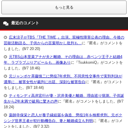
もっと見る
最近のコメント
広末涼子がTBS『THE TIME,』出演。双極性障害公表の理由、今後の
芸能活動語る。子供からの言葉明かし批判も…
に『匿名』がコメントを
しました。(8/7 20:20)
元TBS山本里菜アナが夫と離婚、その理由は…赤ベンツ王子と結婚4
年、ラブラブぶりアピールも…画像あり
に『TsukkomiQ』がコメントを
しました。(8/7 18:46)
元ジャンポケ斉藤慎二に懲役7年求刑。不同意性交事件で実刑判決が
濃厚に…被害女性が裁判に出廷、深刻な被害告白
に『匿名』がコメント
をしました。(8/7 18:44)
ティモンディ高岸宏行が妻・沢井美優と離婚、理由巡り憶測。子供誕
生から2年未満で破局に驚きの声
に『匿名』がコメントをしました。(8/7
18:24)
薬師寺保栄と恋人が養子縁組届を偽造、懲役1年を検察求刑。元ボク
シング世界王者が犯行動機告白、妻と離婚成立も判明
に『匿名』がコメ
ントをしました。(8/7 3:32)