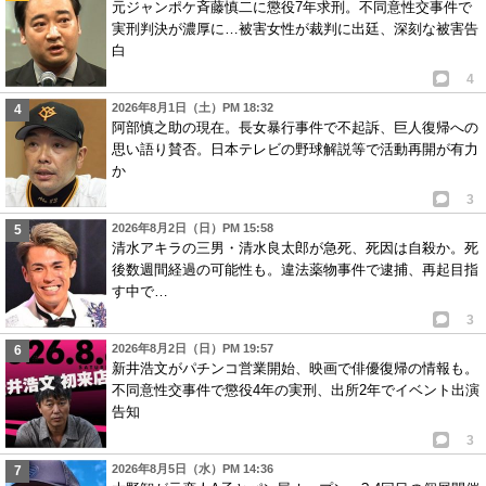
元ジャンポケ斉藤慎二に懲役7年求刑。不同意性交事件で
実刑判決が濃厚に…被害女性が裁判に出廷、深刻な被害告
白
4
2026年8月1日（土）PM 18:32
阿部慎之助の現在。長女暴行事件で不起訴、巨人復帰への
思い語り賛否。日本テレビの野球解説等で活動再開が有力
か
3
2026年8月2日（日）PM 15:58
清水アキラの三男・清水良太郎が急死、死因は自殺か。死
後数週間経過の可能性も。違法薬物事件で逮捕、再起目指
す中で…
3
2026年8月2日（日）PM 19:57
新井浩文がパチンコ営業開始、映画で俳優復帰の情報も。
不同意性交事件で懲役4年の実刑、出所2年でイベント出演
告知
3
2026年8月5日（水）PM 14:36