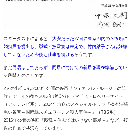
スターダストによると、
大安だった27日に東京都内の区役所に
婚姻届を提出し、挙式・披露宴は未定で、竹内結子さんは妊娠
していないため今後も仕事を続ける
そうです。
まだ
同居はしておらず、同居に向けての新居を現在準備してい
る
段階とのことです。
2人の出会いは2009年公開の映画『ジェネラル・ルージュの凱
旋』で、その後も2012年放送のドラマ『ストロベリーナイト』
（フジテレビ系）、2014年放送のスペシャルドラマ『松本清張
黒い福音～国際線スチュワーデス殺人事件～』（TBS系）、
2016年公開の映画『残穢－住んではいけない部屋－』など、複
数の作品で共演をしています。