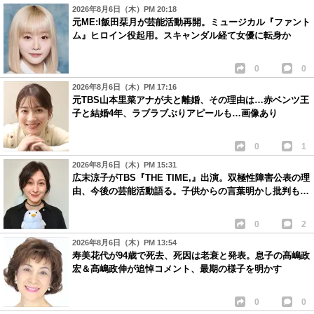
2026年8月6日（木）PM 20:18
元ME:I飯田栞月が芸能活動再開。ミュージカル『ファント
ム』ヒロイン役起用。スキャンダル経て女優に転身か
0
0
2026年8月6日（木）PM 17:16
元TBS山本里菜アナが夫と離婚、その理由は…赤ベンツ王
子と結婚4年、ラブラブぶりアピールも…画像あり
0
1
2026年8月6日（木）PM 15:31
広末涼子がTBS『THE TIME,』出演。双極性障害公表の理
由、今後の芸能活動語る。子供からの言葉明かし批判も…
0
2
2026年8月6日（木）PM 13:54
寿美花代が94歳で死去、死因は老衰と発表。息子の髙嶋政
宏＆髙嶋政伸が追悼コメント、最期の様子を明かす
0
0