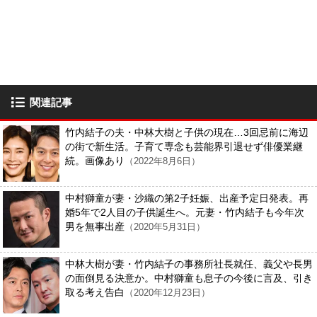
関連記事
竹内結子の夫・中林大樹と子供の現在…3回忌前に海辺
の街で新生活。子育て専念も芸能界引退せず俳優業継
続。画像あり
（2022年8月6日）
中村獅童が妻・沙織の第2子妊娠、出産予定日発表。再
婚5年で2人目の子供誕生へ。元妻・竹内結子も今年次
男を無事出産
（2020年5月31日）
中林大樹が妻・竹内結子の事務所社長就任、義父や長男
の面倒見る決意か。中村獅童も息子の今後に言及、引き
取る考え告白
（2020年12月23日）