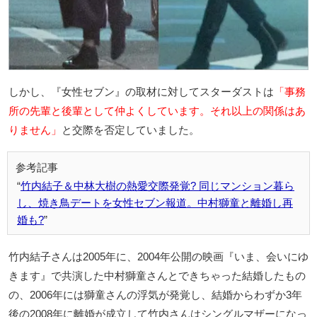
しかし、『女性セブン』の取材に対してスターダストは
「事務
所の先輩と後輩として仲よくしています。それ以上の関係はあ
りません」
と交際を否定していました。
竹内結子＆中林大樹の熱愛交際発覚? 同じマンション暮ら
し、焼き鳥デートを女性セブン報道。中村獅童と離婚し再
婚も?
竹内結子さんは2005年に、2004年公開の映画『いま、会いにゆ
きます』で共演した中村獅童さんとできちゃった結婚したもの
の、2006年には獅童さんの浮気が発覚し、結婚からわずか3年
後の2008年に離婚が成立して竹内さんはシングルマザーになっ