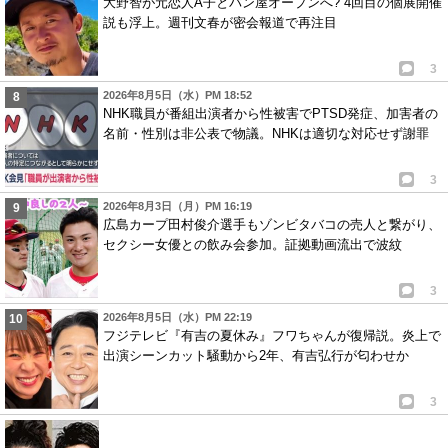
大野智が元恋人A子とパン屋オープンへ? 4回目の個展開催
説も浮上。週刊文春が密会報道で再注目
3
2026年8月5日（水）PM 18:52
NHK職員が番組出演者から性被害でPTSD発症、加害者の
名前・性別は非公表で物議。NHKは適切な対応せず謝罪
3
2026年8月3日（月）PM 16:19
広島カープ田村俊介選手もゾンビタバコの売人と繋がり、
セクシー女優との飲み会参加。証拠動画流出で波紋
3
2026年8月5日（水）PM 22:19
フジテレビ『有吉の夏休み』フワちゃんが復帰説。炎上で
出演シーンカット騒動から2年、有吉弘行が匂わせか
3