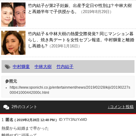
竹内結子が第2子妊娠、出産予定日や性別は? 中林大樹
と再婚半年で子供授かる。
（2019年8月29日）
竹内結子＆中林大樹の熱愛交際発覚? 同じマンション暮
らし、焼き鳥デートを女性セブン報道。中村獅童と離婚
し再婚も?
（2019年1月16日）
中村獅童
中林大樹
竹内結子
参照元
https://www.sponichi.co.jp/entertainment/news/2019/02/28/kiji/20190227s
00041000442000c.html
2件のコメント
↓コメント投稿
1
匿名
ID:YTY3NzYxMD
( 2019年2月28日 12:48 PM )
熱愛から結婚まで早かった
離婚せずに頑張って