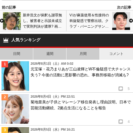
前の記事
次の記事
新井浩文が保釈も謝罪無
V.Iが麻薬使用＆性接待の
し。被害者と示談未成立
斡旋疑惑で警察出頭。ク
で実刑判決が濃厚? 画像
ラブ・バーニングサンの
あり
黒い疑惑、ハッピーバル
ーン使用?の写真流出…
人気ランキング
日間
週間
月間
コメント
2026年8月1日（土）AM 0:02
元宝塚・花乃まりあが三山凌輝とW不倫疑惑で大チャンス
失う? 今後の活動に悪影響の恐れ、事務所移籍が消滅も?
5
2026年8月4日（火）PM 22:51
菊地亜美が子供とマレーシア移住発表し理由説明。日本で
芸能活動継続、2拠点生活になることを報告
4
2026年8月5日（水）PM 16:21