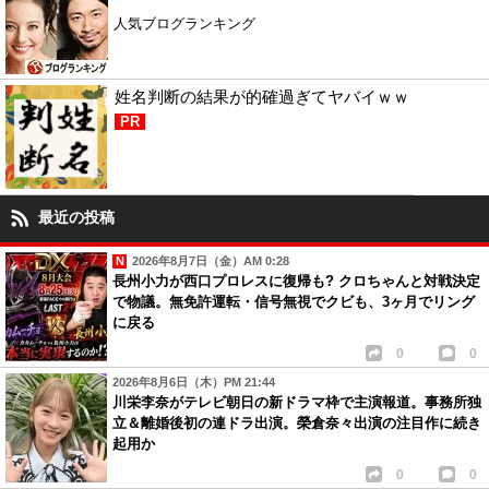
人気ブログランキング
姓名判断の結果が的確過ぎてヤバイｗｗ
PR
最近の投稿
2026年8月7日（金）AM 0:28
長州小力が西口プロレスに復帰も? クロちゃんと対戦決定
で物議。無免許運転・信号無視でクビも、3ヶ月でリング
に戻る
0
0
2026年8月6日（木）PM 21:44
川栄李奈がテレビ朝日の新ドラマ枠で主演報道。事務所独
立＆離婚後初の連ドラ出演。榮倉奈々出演の注目作に続き
起用か
0
0