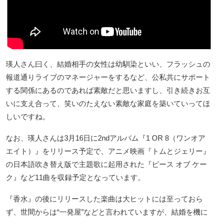
瑛人さん曰く、結婚相手の女性は幼馴染といい、フラッシュの
報道通りライブのマネージャーをするなど、公私共にサポート
する関係にあるのであれば素敵だと思いますし、引き続きお互
いに支え合って、笑いのたえない素敵な家庭を築いていってほ
しいですね。
なお、瑛人さんは3月16日に2ndアルバム『1 OR 8（ワンオア
エイト）』をリリース予定で、アニメ映画『トムとジェリー』
の日本語吹き替え版で主題歌に起用された『ピース オブ ケー
ク』など11曲を収録予定となっています。
『香水』の後にリリースした楽曲は大ヒットには至っておら
ず、世間からは“一発屋”などと言われていますが、結婚を機に