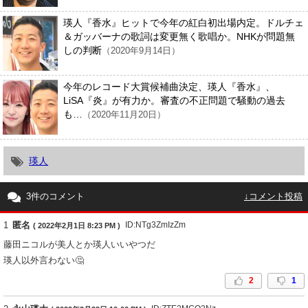
瑛人『香水』ヒットで今年の紅白初出場内定。ドルチェ
＆ガッバーナの歌詞は変更無く歌唱か。NHKが問題無
しの判断
（2020年9月14日）
今年のレコード大賞候補曲決定、瑛人『香水』、
LiSA『炎』が有力か。審査の不正問題で騒動の過去
も…
（2020年11月20日）
瑛人
3件のコメント
↓コメント投稿
1
匿名
ID:NTg3ZmIzZm
( 2022年2月1日 8:23 PM )
藤田ニコルが美人とか瑛人いいやつだ
瑛人以外言わない🤔
2
1