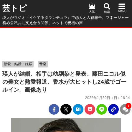
芸トピ
人気
瑛人がラジオ『イケてるタランチュラ』で恋人と入籍報告。マネージャー
務め公私共に支え合う関係。ネットで祝福の声
熱愛・結婚・妊娠
音楽
瑛人が結婚、相手は幼馴染と発表。藤田ニコル似
の美女と熱愛報道、香水が大ヒットし24歳でゴー
ルイン。画像あり
2022年1月30日（日）16:14
3