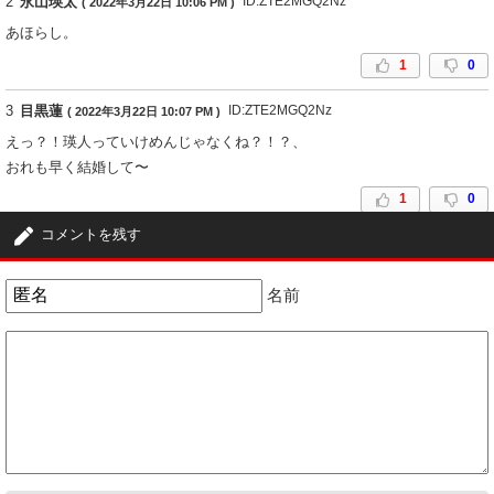
2
永山瑛太
ID:ZTE2MGQ2Nz
( 2022年3月22日 10:06 PM )
あほらし。
1
0
3
目黒蓮
ID:ZTE2MGQ2Nz
( 2022年3月22日 10:07 PM )
えっ？！瑛人っていけめんじゃなくね？！？、
おれも早く結婚して〜
1
0
コメントを残す
名前