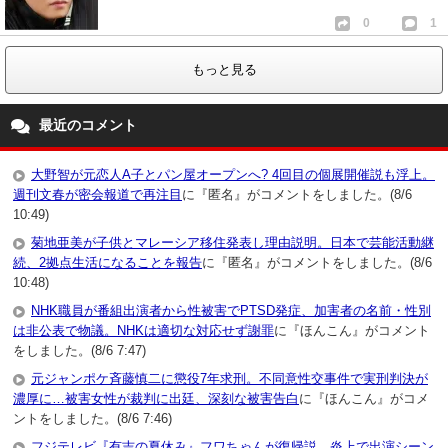
0
1
もっと見る
最近のコメント
大野智が元恋人A子とパン屋オープンへ? 4回目の個展開催説も浮上。
週刊文春が密会報道で再注目
に『匿名』がコメントをしました。(8/6
10:49)
菊地亜美が子供とマレーシア移住発表し理由説明。日本で芸能活動継
続、2拠点生活になることを報告
に『匿名』がコメントをしました。(8/6
10:48)
NHK職員が番組出演者から性被害でPTSD発症、加害者の名前・性別
は非公表で物議。NHKは適切な対応せず謝罪
に『ほんこん』がコメント
をしました。(8/6 7:47)
元ジャンポケ斉藤慎二に懲役7年求刑。不同意性交事件で実刑判決が
濃厚に…被害女性が裁判に出廷、深刻な被害告白
に『ほんこん』がコメ
ントをしました。(8/6 7:46)
フジテレビ『有吉の夏休み』フワちゃんが復帰説。炎上で出演シーン