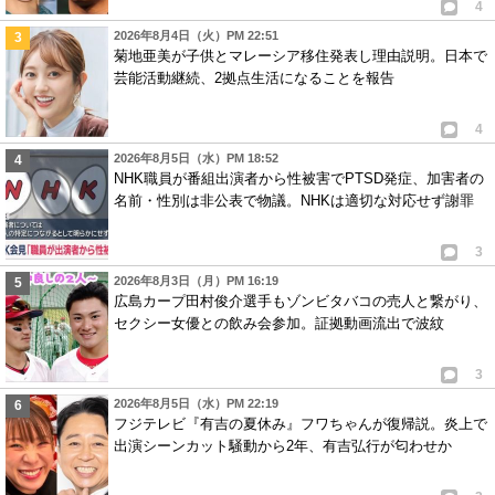
4
2026年8月4日（火）PM 22:51
菊地亜美が子供とマレーシア移住発表し理由説明。日本で
芸能活動継続、2拠点生活になることを報告
4
2026年8月5日（水）PM 18:52
NHK職員が番組出演者から性被害でPTSD発症、加害者の
名前・性別は非公表で物議。NHKは適切な対応せず謝罪
3
2026年8月3日（月）PM 16:19
広島カープ田村俊介選手もゾンビタバコの売人と繋がり、
セクシー女優との飲み会参加。証拠動画流出で波紋
3
2026年8月5日（水）PM 22:19
フジテレビ『有吉の夏休み』フワちゃんが復帰説。炎上で
出演シーンカット騒動から2年、有吉弘行が匂わせか