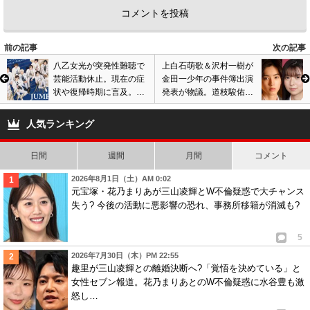
前の記事
次の記事
八乙女光が突発性難聴で
上白石萌歌＆沢村一樹が
芸能活動休止。現在の症
金田一少年の事件簿出演
状や復帰時期に言及。
発表が物議。道枝駿佑が
Hey! Say! JUMPメンバー
主演で再ドラマ化、キャ
もコメント。
スト巡り批判相次ぐ
人気ランキング
日間
週間
月間
コメント
2026年8月1日（土）AM 0:02
元宝塚・花乃まりあが三山凌輝とW不倫疑惑で大チャンス
失う? 今後の活動に悪影響の恐れ、事務所移籍が消滅も?
5
2026年7月30日（木）PM 22:55
趣里が三山凌輝との離婚決断へ?「覚悟を決めている」と
女性セブン報道。花乃まりあとのW不倫疑惑に水谷豊も激
怒し…