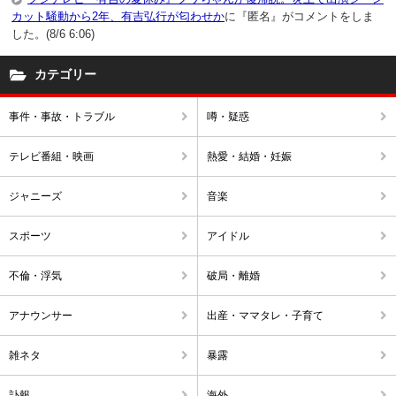
カット騒動から2年、有吉弘行が匂わせか
に『匿名』がコメントをしま
した。(8/6 6:06)
カテゴリー
事件・事故・トラブル
噂・疑惑
テレビ番組・映画
熱愛・結婚・妊娠
ジャニーズ
音楽
スポーツ
アイドル
不倫・浮気
破局・離婚
アナウンサー
出産・ママタレ・子育て
雑ネタ
暴露
訃報
海外