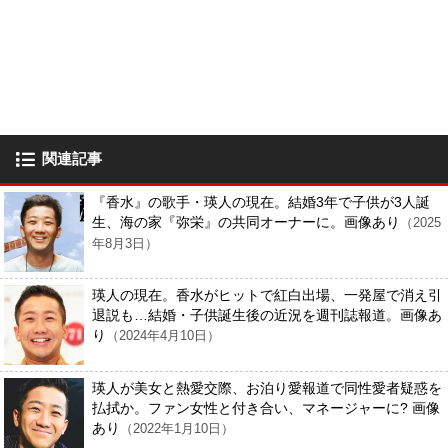
関連記事
『香水』の歌手・瑛人の現在。結婚3年で子供が3人誕
生、海の家『弥栄』の共同オーナーに。画像あり
（2025
年8月3日）
瑛人の現在。香水がヒットで紅白出場、一発屋で消え引
退説も…結婚・子供誕生後の近況を週刊誌報道。画像あ
り
（2024年4月10日）
瑛人が美女と熱愛交際、お泊り愛報道で同性愛者疑惑を
払拭か。ファン女性と付き合い、マネージャーに? 画像
あり
（2022年1月10日）