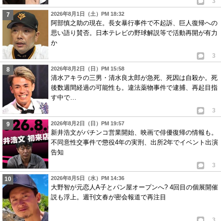
3
2026年8月1日（土）PM 18:32
阿部慎之助の現在。長女暴行事件で不起訴、巨人復帰への
思い語り賛否。日本テレビの野球解説等で活動再開が有力
か
3
2026年8月2日（日）PM 15:58
清水アキラの三男・清水良太郎が急死、死因は自殺か。死
後数週間経過の可能性も。違法薬物事件で逮捕、再起目指
す中で…
3
2026年8月2日（日）PM 19:57
新井浩文がパチンコ営業開始、映画で俳優復帰の情報も。
不同意性交事件で懲役4年の実刑、出所2年でイベント出演
告知
3
2026年8月5日（水）PM 14:36
大野智が元恋人A子とパン屋オープンへ? 4回目の個展開催
説も浮上。週刊文春が密会報道で再注目
3