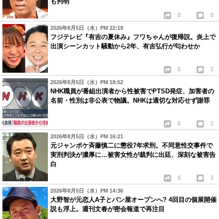
も判明
0
0
2026年8月5日（水）PM 22:19
フジテレビ『有吉の夏休み』フワちゃんが復帰説。炎上で
出演シーンカット騒動から2年、有吉弘行が匂わせか
0
3
2026年8月5日（水）PM 18:52
NHK職員が番組出演者から性被害でPTSD発症、加害者の
名前・性別は非公表で物議。NHKは適切な対応せず謝罪
0
3
2026年8月5日（水）PM 16:21
元ジャンポケ斉藤慎二に懲役7年求刑。不同意性交事件で
実刑判決が濃厚に…被害女性が裁判に出廷、深刻な被害告
白
0
3
2026年8月5日（水）PM 14:36
大野智が元恋人A子とパン屋オープンへ? 4回目の個展開催
説も浮上。週刊文春が密会報道で再注目