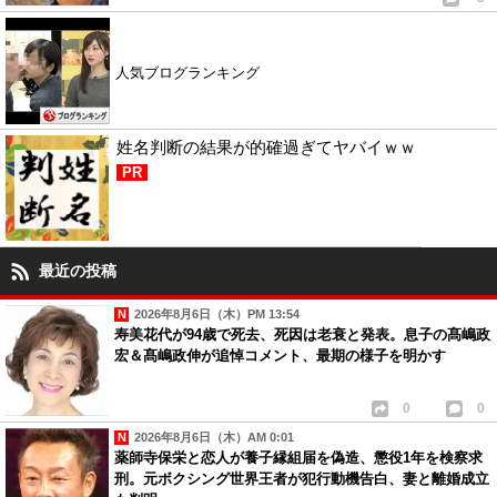
人気ブログランキング
姓名判断の結果が的確過ぎてヤバイｗｗ
PR
最近の投稿
2026年8月6日（木）PM 13:54
寿美花代が94歳で死去、死因は老衰と発表。息子の髙嶋政
宏＆髙嶋政伸が追悼コメント、最期の様子を明かす
0
0
2026年8月6日（木）AM 0:01
薬師寺保栄と恋人が養子縁組届を偽造、懲役1年を検察求
刑。元ボクシング世界王者が犯行動機告白、妻と離婚成立