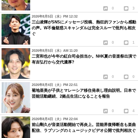
0
3
2026年8月5日（水）PM 12:32
三山凌輝がSNSにメッセージ投稿、熱狂的ファンから感動
の声。W不倫疑惑スキャンダルは完全スルーで批判も相次
ぐ
0
1
2026年8月5日（水）AM 11:20
二宮和也が今年の紅白司会担当か。NHK夏の音楽祭出演で
有吉弘行から交代濃厚?
0
0
2026年8月4日（火）PM 22:51
菊地亜美が子供とマレーシア移住発表し理由説明。日本で
芸能活動継続、2拠点生活になることを報告
0
4
2026年8月4日（火）PM 22:04
前山剛久が音楽活動開始で再炎上。芸能界復帰断念も楽曲
配信、ラブソングのミュージックビデオ公開で批判相次ぐ