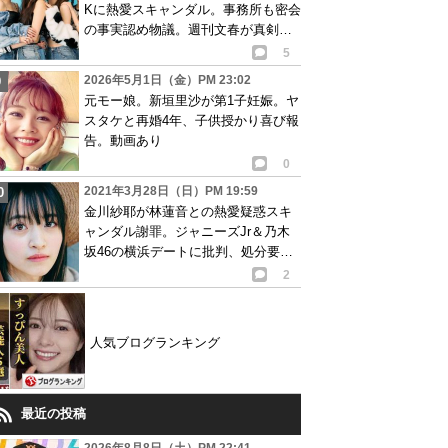
Kに熱愛スキャンダル。事務所も密会
の事実認め物議。週刊文春が真剣交
際報道
5
2026年5月1日（金）PM 23:02
元モー娘。新垣里沙が第1子妊娠。ヤ
スタケと再婚4年、子供授かり喜び報
告。動画あり
0
2021年3月28日（日）PM 19:59
金川紗耶が林蓮音との熱愛疑惑スキ
ャンダル謝罪。ジャニーズJr＆乃木
坂46の横浜デートに批判、処分要求
も…画像あり
2
人気ブログランキング
最近の投稿