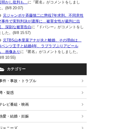
葉明かし批判も…
に『匿名』がコメントをしまし
。(8/8 20:07)
元ジャンポケ斉藤慎二に懲役7年求刑。不同意性
交事件で実刑判決が濃厚に…被害女性が裁判に出
廷、深刻な被害告白
に『ドバシー』がコメントをし
した。(8/8 15:57)
元TBS山本里菜アナが夫と離婚、その理由は…
赤ベンツ王子と結婚4年、ラブラブぶりアピール
も…画像あり
に『匿名』がコメントをしました。
8/8 10:55)
カテゴリー
事件・事故・トラブル
噂・疑惑
テレビ番組・映画
熱愛・結婚・妊娠
ジャニーズ