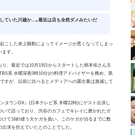
リしていた川越か…｡最近は店も全然ダメみたいだ
に起こした炎上騒動によってイメージが悪くなってしまっ
います。
り、最近では10月19日からスタートした柄本佑さん主
BS系 水曜深夜0時10分)の料理アドバイザーを務め、第
のですが、以前に比べるとメディアへの露出量は激減して
タウンDX』(日本テレビ系 木曜22時)にゲスト出演し
ついて語っており、渋谷のカフェでキレイに磨かれたガ
つけて16針縫う大ケガを負い、このケガが治るまでに数
の出演を控えていたとのことでした。