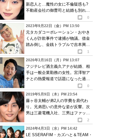
新恋人と…魔性の女に不倫疑惑も?
不動産会社の御曹司と結婚も別れ、
会社社長と交際か
0
2023年9月22日（金）PM 13:50
元タカダコーポレーション・おやき
くんが詐欺事件で逮捕が物議。借金
踏み倒し、金銭トラブルで吉本興業
をクビになり…
1
2026年3月16日（月）PM 13:07
フジテレビ酒主義久アナが結婚、相
手は一般企業勤務の女性。宮澤智ア
ナとの熱愛報道で話題になった過去
も
0
2019年5月9日（木）PM 23:54
藤ヶ谷太輔が弟2人の学費を肩代わ
り。兄弟思いの意外な姿が反響。次
男は三菱電機入社、三男はファッシ
ョンブランド設立
2
2024年4月3日（水）PM 14:42
LE SSERAFIM・カズハと＆TEAM・