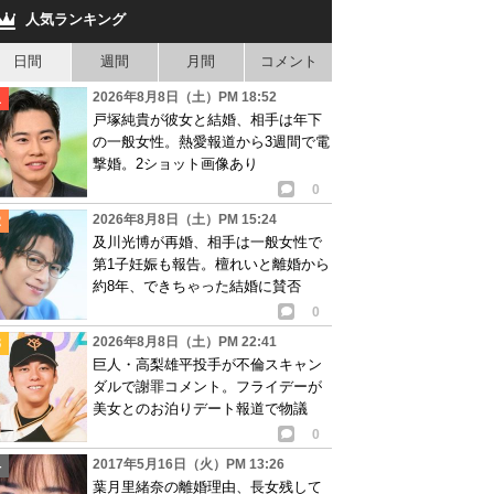
人気ランキング
日間
週間
月間
コメント
2026年8月8日（土）PM 18:52
戸塚純貴が彼女と結婚、相手は年下
の一般女性。熱愛報道から3週間で電
撃婚。2ショット画像あり
0
2026年8月8日（土）PM 15:24
及川光博が再婚、相手は一般女性で
第1子妊娠も報告。檀れいと離婚から
約8年、できちゃった結婚に賛否
0
2026年8月8日（土）PM 22:41
巨人・高梨雄平投手が不倫スキャン
ダルで謝罪コメント。フライデーが
美女とのお泊りデート報道で物議
0
2017年5月16日（火）PM 13:26
葉月里緒奈の離婚理由、長女残して