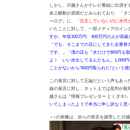
しかし、川越さんがテレビ番組に出演する
炎上騒動が原因だとみられており、「タ
べログ』に、
「注文していないのに水代と
いたことに対して、一部メディアのイン
すが、年収300万円、400万円の人が
「でも、そこまでの店にしてきた企業努
です。」「僕の店も『水だけで800円も
よ！ いい水出してるんだもん。1,000
ことがないから“800円取られた”という
この発言に対して正論だという声もあった
線の発言に対し、ネット上では批判が殺
越さんは『情報プレゼンター とくダネ!』
いてしまったようで本当に申し訳なく思
＜↓の画像は、自らの発言を謝罪した川