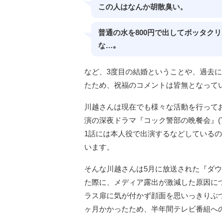
この人はなんか胡散臭い。
普通の水を800円で出してボッタク
な…｡
など、3度目の結婚ということや、過去
たため、祝福のコメントは皆無となって
川越さんは現在でも様々な活動を行ってお
演の深夜ドラマ『コック警部の晩餐会』(T
1話には本人役で出演するなどしている
います。
そんな川越さんは5月に放送された『ダウン
た際に、メディア露出が激減した原因に
ラス扉に気が付かず顔面を思いっきりぶ
ヶ月かかったため、半年間テレビ番組へ