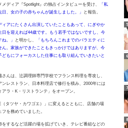
ディア『Spotlight』の独占インタビューを受け、
「私
先日、女の子の赤ちゃんが誕生しました。」
と報告。
ディアにたくさん出演していたこともあって、にぎやか
生日を迎えれば44歳です。もう若手ではないですし、今
すね。」
と明かし、
「もちろんこれまでのバラエティに
せん。家族ができたこともきっかけではありますが、今
子どもにフォーカスした仕事にも取り組んでいきたいと
越さんは、辻調理師専門学校でフランス料理を専攻し、
ンレストラン、日本料理店で修行を積み、2000年には
ィアラ・K・リストランテ」をオープン。
WAGOE（タツヤ・カワゴエ）」に変えるとともに、店舗の場
ェフを務めていました。
師をするなど活躍の場を拡げていき、テレビ番組などの