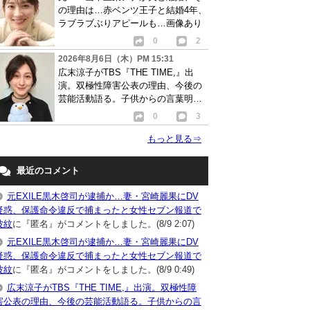
の理由は…赤ベンツ王子と結婚4年、
ラブラブぶりアピールも…画像あり
0
2
2026年8月6日（木）PM 15:31
広末涼子がTBS『THE TIME,』出
演。双極性障害公表の理由、今後の
芸能活動語る。子供からの言葉明か
し批判も…
0
3
もっと見る
⇒
最近のコメント
元EXILE黒木啓司が逮捕か…妻・宮崎麗果にDV
疑惑、保護命令違反で捕まったと女性セブン報道で
波紋
に『匿名』がコメントをしました。(8/9 2:07)
元EXILE黒木啓司が逮捕か…妻・宮崎麗果にDV
疑惑、保護命令違反で捕まったと女性セブン報道で
波紋
に『匿名』がコメントをしました。(8/9 0:49)
広末涼子がTBS『THE TIME,』出演。双極性障
害公表の理由、今後の芸能活動語る。子供からの言