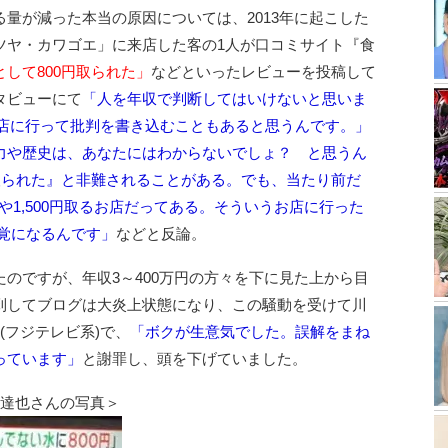
量が減った本当の原因については、2013年に起こした
ツヤ・カワゴエ」に来店した客の1人が口コミサイト『食
して800円取られた」
などといったレビューを投稿して
タビューにて
「人を年収で判断してはいけないと思いま
高級店に行って批判を書き込むこともあると思うんです。」
力や歴史は、あなたにはわからないでしょ？ と思うん
取られた』と非難されることがある。でも、当たり前だ
円や1,500円取るお店だってある。そういうお店に行った
感覚になるんです」
などと反論。
のですが、年収3～400万円の方々を下に見た上から目
到してブログは大炎上状態になり、この騒動を受けて川
(フジテレビ系)で、
「ボクが生意気でした。誤解をまね
っています」
と謝罪し、頭を下げていました。
越達也さんの写真＞