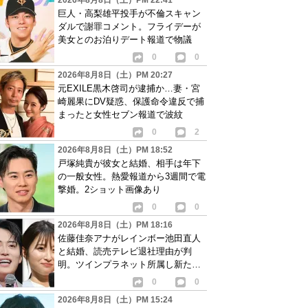
2026年8月8日（土）PM 22:41
巨人・高梨雄平投手が不倫スキャン
ダルで謝罪コメント。フライデーが
美女とのお泊りデート報道で物議
0
0
2026年8月8日（土）PM 20:27
元EXILE黒木啓司が逮捕か…妻・宮
崎麗果にDV疑惑、保護命令違反で捕
まったと女性セブン報道で波紋
0
2
2026年8月8日（土）PM 18:52
戸塚純貴が彼女と結婚、相手は年下
の一般女性。熱愛報道から3週間で電
撃婚。2ショット画像あり
0
0
2026年8月8日（土）PM 18:16
佐藤佳奈アナがレインボー池田直人
と結婚、読売テレビ退社理由が判
明。ツインプラネット所属し新たな
活動開始へ
0
0
2026年8月8日（土）PM 15:24