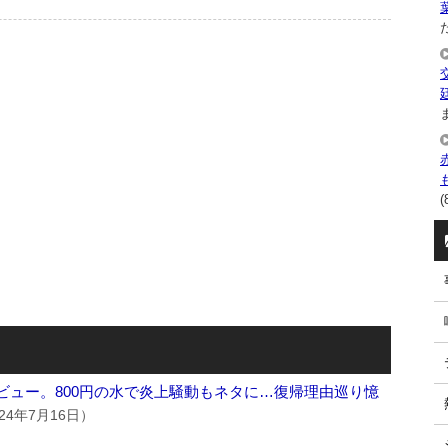
た
ま
(
eデビュー。800円の水で炎上騒動もネタに…復帰理由巡り憶
24年7月16日）