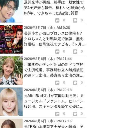
及川光博が再婚、相手は一般女性で
第1子妊娠も報告。檀れいと離婚から
約8年、できちゃった結婚に賛否
0
0
2026年8月7日（金）AM 0:28
長州小力が西口プロレスに復帰も?
クロちゃんと対戦決定で物議。無免
許運転・信号無視でクビも、3ヶ月で
リングに戻る
0
0
2026年8月6日（木）PM 21:44
川栄李奈がテレビ朝日の新ドラマ枠
で主演報道。事務所独立＆離婚後初
の連ドラ出演。榮倉奈々出演の注目
作に続き起用か
0
0
2026年8月6日（木）PM 20:18
元ME:I飯田栞月が芸能活動再開。ミ
ュージカル『ファントム』ヒロイン
役起用。スキャンダル経て女優に転
身か
0
0
2026年8月6日（木）PM 17:16
元TBS山本里菜アナが夫と離婚、そ