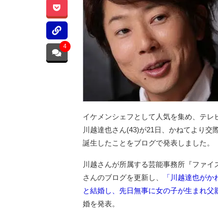
4
イケメンシェフとして人気を集め、テレ
川越達也さん(43)が21日、かねてより
誕生したことをブログで発表しました。
川越さんが所属する芸能事務所『ファイ
さんのブログを更新し、
「川越達也がか
と結婚し、先日無事に女の子が生まれ父
婚を発表。