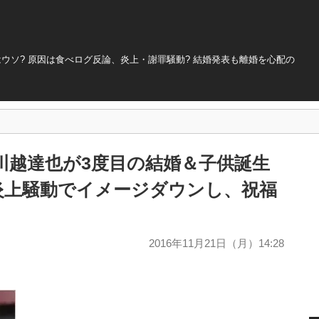
ウソ? 原因は食べログ反論、炎上・謝罪騒動? 結婚発表も離婚を心配の
川越達也が3度目の結婚＆子供誕生
大炎上騒動でイメージダウンし、祝福
2016年11月21日（月）14:28