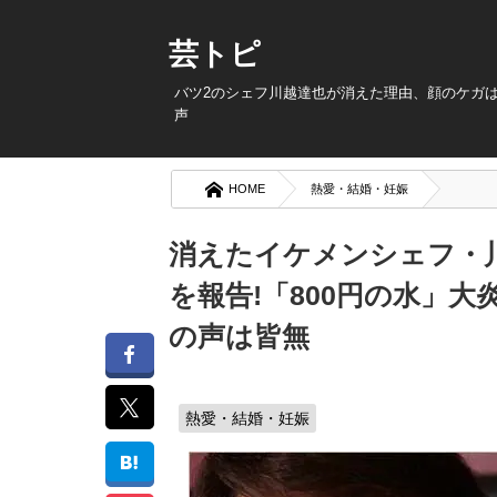
芸トピ
バツ2のシェフ川越達也が消えた理由、顔のケガは
声
HOME
熱愛・結婚・妊娠
消えたイケメンシェフ・
を報告!「800円の水」
の声は皆無
熱愛・結婚・妊娠