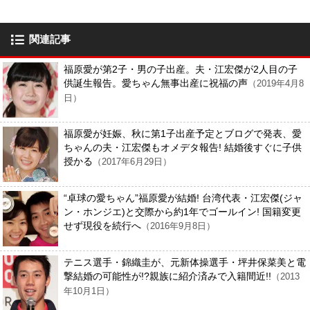
関連記事
福原愛が第2子・男の子出産。夫・江宏傑が2人目の子
供誕生報告。愛ちゃん無事出産に祝福の声
（2019年4月8
日）
福原愛が妊娠、秋に第1子出産予定とブログで発表、愛
ちゃんの夫・江宏傑もオメデタ報告! 結婚後すぐに子供
授かる
（2017年6月29日）
“卓球の愛ちゃん”福原愛が結婚! 台湾代表・江宏傑(ジャ
ン・ホンジエ)と交際から約1年でゴールイン! 国籍変更
せず現役を続行へ
（2016年9月8日）
テニス選手・錦織圭が、元新体操選手・坪井保菜美と電
撃結婚の可能性が!?親族に紹介済みで入籍間近!!
（2013
年10月1日）