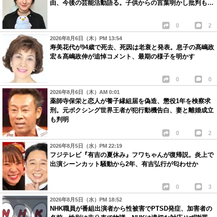
由、今後の芸能活動語る。子供からの言葉明かし批判も…
0
2
2026年8月6日（木）PM 13:54
寿美花代が94歳で死去、死因は老衰と発表。息子の髙嶋政
宏＆髙嶋政伸が追悼コメント、最期の様子を明かす
0
0
2026年8月6日（木）AM 0:01
薬師寺保栄と恋人が養子縁組届を偽造、懲役1年を検察求
刑。元ボクシング世界王者が犯行動機告白、妻と離婚成立
も判明
0
2
2026年8月5日（水）PM 22:19
フジテレビ『有吉の夏休み』フワちゃんが復帰説。炎上で
出演シーンカット騒動から2年、有吉弘行が匂わせか
0
3
2026年8月5日（水）PM 18:52
NHK職員が番組出演者から性被害でPTSD発症、加害者の