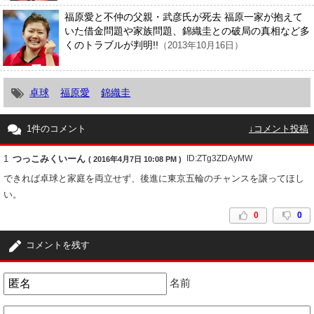
福原愛と不仲の父親・武彦氏が死去 福原一家が抱えて
いた借金問題や家族問題、錦織圭との破局の真相など多
くのトラブルが判明!!
（2013年10月16日）
卓球
福原愛
錦織圭
1件のコメント
↓コメント投稿
1
つっこみくいーん
ID:ZTg3ZDAyMW
( 2016年4月7日 10:08 PM )
できれば卓球と家庭を両立せず、後進に東京五輪のチャンスを譲ってほし
い。
0
0
コメントを残す
名前