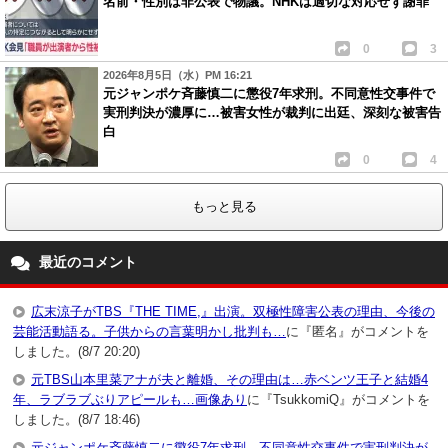
名前・性別は非公表で物議。NHKは適切な対応せず謝罪
0
3
2026年8月5日（水）PM 16:21
元ジャンポケ斉藤慎二に懲役7年求刑。不同意性交事件で
実刑判決が濃厚に…被害女性が裁判に出廷、深刻な被害告
白
0
4
もっと見る
最近のコメント
広末涼子がTBS『THE TIME,』出演。双極性障害公表の理由、今後の
芸能活動語る。子供からの言葉明かし批判も…
に『匿名』がコメントを
しました。(8/7 20:20)
元TBS山本里菜アナが夫と離婚、その理由は…赤ベンツ王子と結婚4
年、ラブラブぶりアピールも…画像あり
に『TsukkomiQ』がコメントを
しました。(8/7 18:46)
元ジャンポケ斉藤慎二に懲役7年求刑。不同意性交事件で実刑判決が