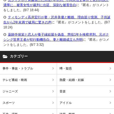
濃厚に…被害女性が裁判に出廷、深刻な被害告白
に『匿名』がコメント
をしました。(8/7 18:44)
ティモンディ高岸宏行が妻・沢井美優と離婚、理由巡り憶測。子供誕
生から2年未満で破局に驚きの声
に『匿名』がコメントをしました。(8/7
18:24)
薬師寺保栄と恋人が養子縁組届を偽造、懲役1年を検察求刑。元ボク
シング世界王者が犯行動機告白、妻と離婚成立も判明
に『匿名』がコメ
ントをしました。(8/7 3:32)
カテゴリー
事件・事故・トラブル
噂・疑惑
テレビ番組・映画
熱愛・結婚・妊娠
ジャニーズ
音楽
スポーツ
アイドル