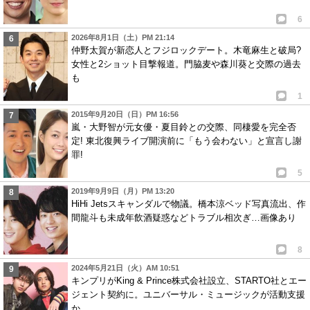
6
2026年8月1日（土）PM 21:14
仲野太賀が新恋人とフジロックデート。木竜麻生と破局?
女性と2ショット目撃報道。門脇麦や森川葵と交際の過去
も
1
2015年9月20日（日）PM 16:56
嵐・大野智が元女優・夏目鈴との交際、同棲愛を完全否
定! 東北復興ライブ開演前に「もう会わない」と宣言し謝
罪!
5
2019年9月9日（月）PM 13:20
HiHi Jetsスキャンダルで物議。橋本涼ベッド写真流出、作
間龍斗も未成年飲酒疑惑などトラブル相次ぎ…画像あり
8
2024年5月21日（火）AM 10:51
キンプリがKing & Prince株式会社設立、STARTO社とエー
ジェント契約に。ユニバーサル・ミュージックが活動支援
か