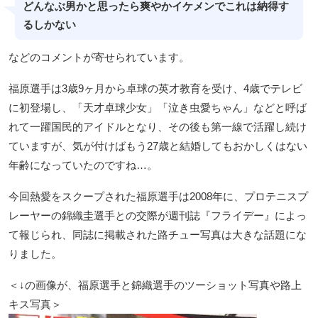
どんなぶ男かと思ったら爽やかイケメンでこれは納得す
るしかない
などのコメントが寄せられています。
福原選手は3歳9ヶ月から卓球の英才教育を受け、4歳でテレビ
に初登場し、「天才卓球少女」「泣き虫愛ちゃん」などと呼ば
れて一躍国民的アイドルとなり、その後も第一線で活躍し続け
ていますが、気が付けばもう27歳と結婚してもおかしくはない
年齢になっていたのですね…。
今回熱愛をスクープされた福原選手は2008年に、プロテニスプ
レーヤーの錦織圭選手との交際が週刊誌『フライデー』によっ
て報じられ、同誌に掲載された路チュー写真は大きな話題にな
りました。
＜↓の画像が、福原選手と錦織選手のツーショット写真や路上
キス写真＞