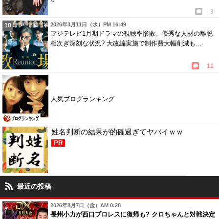
3
2026年3月11日（水）PM 16:49
フジテレビ1月期ドラマの視聴率惨敗。優秀な人材の離脱
相次ぎ深刻な状況? 大改編実施で制作費大幅削減も…
11
人気ブログランキング
姓名判断の結果が的確過ぎてヤバイｗｗ
PR
最近の投稿
2026年8月7日（金）AM 0:28
長州小力が西口プロレスに復帰も? クロちゃんと対戦決定