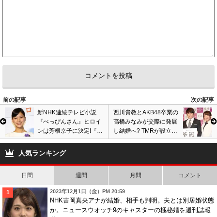
前の記事
次の記事
新NHK連続テレビ小説
西川貴教とAKB48卒業の
『べっぴんさん』ヒロイ
高橋みなみが交際に発展
ンは芳根京子に決定!『表
し結婚へ? TMRが設立会
参道高校合唱部!』で注目
社『突風』の特別顧問に
浴び、ついに朝ドラ女優
就任決定で話題に
人気ランキング
に!
日間
週間
月間
コメント
2023年12月1日（金）PM 20:59
NHK吉岡真央アナが結婚、相手も判明。夫とは別居婚状態
か。ニュースウオッチ9のキャスターの極秘婚を週刊誌報