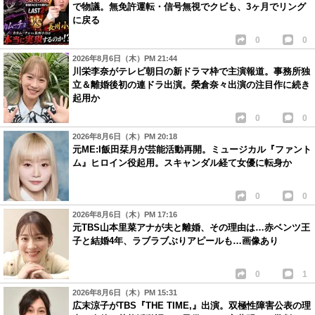
で物議。無免許運転・信号無視でクビも、3ヶ月でリング
に戻る
0
0
2026年8月6日（木）PM 21:44
川栄李奈がテレビ朝日の新ドラマ枠で主演報道。事務所独
立＆離婚後初の連ドラ出演。榮倉奈々出演の注目作に続き
起用か
0
0
2026年8月6日（木）PM 20:18
元ME:I飯田栞月が芸能活動再開。ミュージカル『ファント
ム』ヒロイン役起用。スキャンダル経て女優に転身か
0
0
2026年8月6日（木）PM 17:16
元TBS山本里菜アナが夫と離婚、その理由は…赤ベンツ王
子と結婚4年、ラブラブぶりアピールも…画像あり
0
1
2026年8月6日（木）PM 15:31
広末涼子がTBS『THE TIME,』出演。双極性障害公表の理