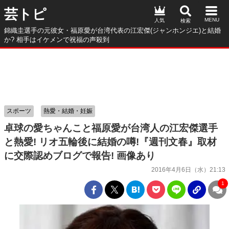
芸トピ
人気
錦織圭選手の元彼女・福原愛が台湾代表の江宏傑(ジャンホンジエ)と結婚
か? 相手はイケメンで祝福の声殺到
スポーツ
熱愛・結婚・妊娠
卓球の愛ちゃんこと福原愛が台湾人の江宏傑選手
と熱愛! リオ五輪後に結婚の噂!『週刊文春』取材
に交際認めブログで報告! 画像あり
2016年4月6日（水）21:13
1