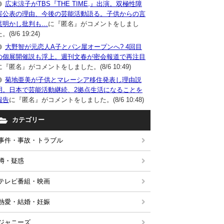
広末涼子がTBS『THE TIME,』出演。双極性障
害公表の理由、今後の芸能活動語る。子供からの言
葉明かし批判も…
に『匿名』がコメントをしまし
。(8/6 19:24)
大野智が元恋人A子とパン屋オープンへ? 4回目
の個展開催説も浮上。週刊文春が密会報道で再注目
に『匿名』がコメントをしました。(8/6 10:49)
菊地亜美が子供とマレーシア移住発表し理由説
明。日本で芸能活動継続、2拠点生活になることを
報告
に『匿名』がコメントをしました。(8/6 10:48)
カテゴリー
事件・事故・トラブル
噂・疑惑
テレビ番組・映画
熱愛・結婚・妊娠
ジャニーズ