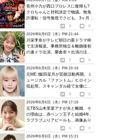
2026年8月7日（金）AM 0:28
長州小力が西口プロレスに復帰も?
クロちゃんと対戦決定で物議。無免
許運転・信号無視でクビも、3ヶ月で
リングに戻る
0
0
2026年8月6日（木）PM 21:44
川栄李奈がテレビ朝日の新ドラマ枠
で主演報道。事務所独立＆離婚後初
の連ドラ出演。榮倉奈々出演の注目
作に続き起用か
0
0
2026年8月6日（木）PM 20:18
元ME:I飯田栞月が芸能活動再開。ミ
ュージカル『ファントム』ヒロイン
役起用。スキャンダル経て女優に転
身か
0
0
2026年8月6日（木）PM 17:16
元TBS山本里菜アナが夫と離婚、そ
の理由は…赤ベンツ王子と結婚4年、
ラブラブぶりアピールも…画像あり
0
0
2026年8月6日（木）PM 15:31