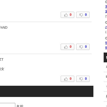
0
0
た
FhND
0
0
iZT
無女
0
0
名前