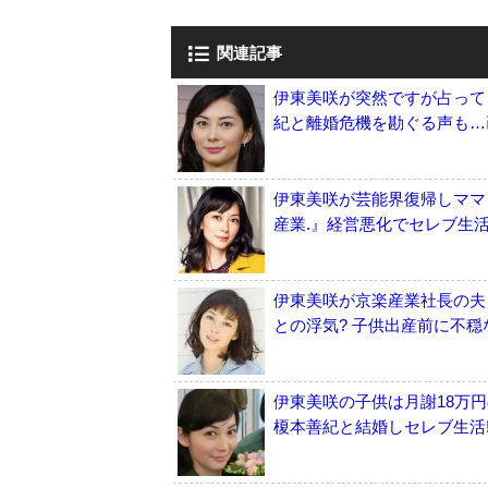
関連記事
伊東美咲が突然ですが占って
紀と離婚危機を勘ぐる声も…
伊東美咲が芸能界復帰しママ
産業.』経営悪化でセレブ生活
伊東美咲が京楽産業社長の夫
との浮気? 子供出産前に不穏
伊東美咲の子供は月謝18万
榎本善紀と結婚しセレブ生活!