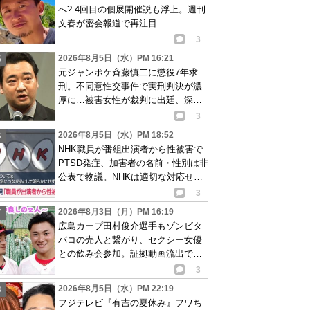
へ? 4回目の個展開催説も浮上。週刊
文春が密会報道で再注目
3
2026年8月5日（水）PM 16:21
元ジャンポケ斉藤慎二に懲役7年求
刑。不同意性交事件で実刑判決が濃
厚に…被害女性が裁判に出廷、深刻
な被害告白
3
2026年8月5日（水）PM 18:52
NHK職員が番組出演者から性被害で
PTSD発症、加害者の名前・性別は非
公表で物議。NHKは適切な対応せず
謝罪
3
2026年8月3日（月）PM 16:19
広島カープ田村俊介選手もゾンビタ
バコの売人と繋がり、セクシー女優
との飲み会参加。証拠動画流出で波
紋
3
2026年8月5日（水）PM 22:19
フジテレビ『有吉の夏休み』フワち