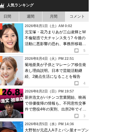
人気ランキング
日間
週間
月間
コメント
2026年8月1日（土）AM 0:02
元宝塚・花乃まりあが三山凌輝とW
不倫疑惑で大チャンス失う? 今後の
活動に悪影響の恐れ、事務所移籍が
消滅も?
5
2026年8月4日（火）PM 22:51
菊地亜美が子供とマレーシア移住発
表し理由説明。日本で芸能活動継
続、2拠点生活になることを報告
4
2026年8月2日（日）PM 19:57
新井浩文がパチンコ営業開始、映画
で俳優復帰の情報も。不同意性交事
件で懲役4年の実刑、出所2年でイベ
ント出演告知
3
2026年8月5日（水）PM 14:36
大野智が元恋人A子とパン屋オープン