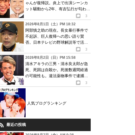
ゃんが復帰説。炎上で出演シーンカ
ット騒動から2年、有吉弘行が匂わせ
か
3
2026年8月1日（土）PM 18:32
阿部慎之助の現在。長女暴行事件で
不起訴、巨人復帰への思い語り賛
否。日本テレビの野球解説等で活動
再開が有力か
3
2026年8月2日（日）PM 15:58
清水アキラの三男・清水良太郎が急
死、死因は自殺か。死後数週間経過
の可能性も。違法薬物事件で逮捕、
再起目指す中で…
3
人気ブログランキング
最近の投稿