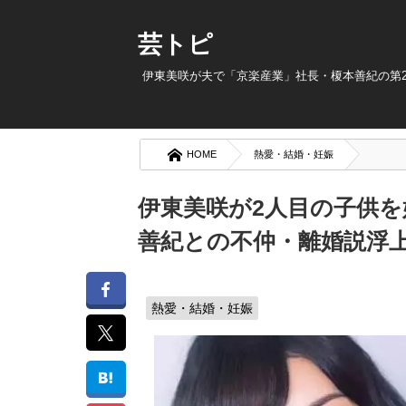
芸トピ
伊東美咲が夫で「京楽産業」社長・榎本善紀の第2
HOME
熱愛・結婚・妊娠
伊東美咲が2人目の子供を
善紀との不仲・離婚説浮上
熱愛・結婚・妊娠