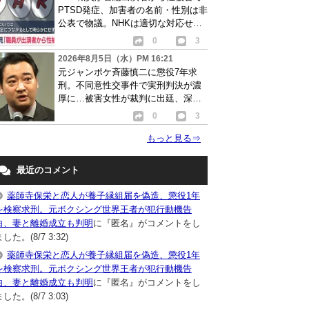
PTSD発症、加害者の名前・性別は非
公表で物議。NHKは適切な対応せず
謝罪
0
3
2026年8月5日（水）PM 16:21
元ジャンポケ斉藤慎二に懲役7年求
刑。不同意性交事件で実刑判決が濃
厚に…被害女性が裁判に出廷、深刻
な被害告白
0
3
もっと見る
⇒
最近のコメント
薬師寺保栄と恋人が養子縁組届を偽造、懲役1年
を検察求刑。元ボクシング世界王者が犯行動機告
白、妻と離婚成立も判明
に『匿名』がコメントをし
した。(8/7 3:32)
薬師寺保栄と恋人が養子縁組届を偽造、懲役1年
を検察求刑。元ボクシング世界王者が犯行動機告
白、妻と離婚成立も判明
に『匿名』がコメントをし
した。(8/7 3:03)