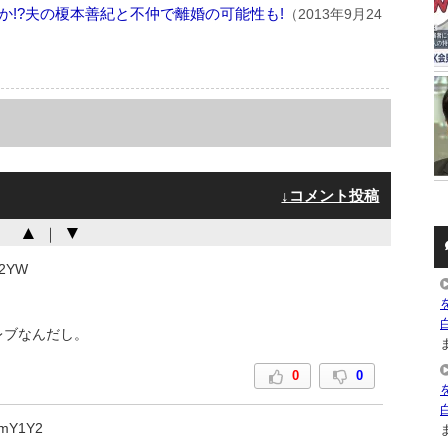
か!?夫の榎本善紀と不仲で離婚の可能性も!
（2013年9月24
↓コメント投稿
▲
▼
｜
U2YW
レブなんだし。
ま
0
0
mY1Y2
ま