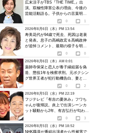
広末涼子がTBS『THE TIME,』出
演。双極性障害公表の理由、今後の
芸能活動語る。子供からの言葉明か
し批判も…
0
1
2026年8月6日（木）PM 13:54
寿美花代が94歳で死去、死因は老衰
と発表。息子の髙嶋政宏＆髙嶋政伸
が追悼コメント、最期の様子を明か
す
0
0
2026年8月6日（木）AM 0:01
薬師寺保栄と恋人が養子縁組届を偽
造、懲役1年を検察求刑。元ボクシン
グ世界王者が犯行動機告白、妻と離
婚成立も判明
0
2
2026年8月5日（水）PM 22:19
フジテレビ『有吉の夏休み』フワち
ゃんが復帰説。炎上で出演シーンカ
ット騒動から2年、有吉弘行が匂わせ
か
0
3
2026年8月5日（水）PM 18:52
NHK職員が番組出演者から性被害で