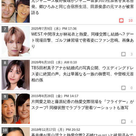
元ジャニーズ板野俊雄がジャニー喜多川の性加害を実名告
発。郷ひろみと同じ合宿所生活、田原俊彦の元マネが被害
語る
10
2025年7月9日（水）PM 17:36
WEST.中間淳太が林祐衣と熱愛。同棲交際し結婚へ? デー
ト現場目撃、ゴルフ練習場で密着姿にファン悲鳴。画像あ
り
3
2026年6月10日（水）AM 0:10
TBS田村真子アナが結婚式の写真公開、ウエディングドレ
ス姿に絶賛の声。夫は華麗なる一族の御曹司、中曽根元首
相の孫
0
2015年8月28日（金）PM 14:17
片岡愛之助と藤原紀香の熱愛交際現場を『フライデー』が
スクープ! 同棲状態でラブラブ密着ツーショットも激写
4
2018年12月17日（月）PM 20:52
蒼井優が葉山奨之と熱愛交際? 石崎ひゅーいと破局済みで