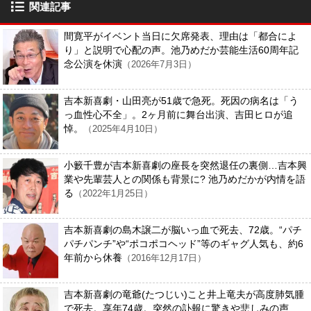
関連記事
間寛平がイベント当日に欠席発表、理由は「都合によ
り」と説明で心配の声。池乃めだか芸能生活60周年記
念公演を休演
（2026年7月3日）
吉本新喜劇・山田亮が51歳で急死。死因の病名は「う
っ血性心不全」。2ヶ月前に舞台出演、吉田ヒロが追
悼。
（2025年4月10日）
小籔千豊が吉本新喜劇の座長を突然退任の裏側…吉本興
業や先輩芸人との関係も背景に? 池乃めだかが内情を語
る
（2022年1月25日）
吉本新喜劇の島木譲二が脳いっ血で死去、72歳。“パチ
パチパンチ”や“ポコポコヘッド”等のギャグ人気も、約6
年前から休養
（2016年12月17日）
吉本新喜劇の竜爺(たつじい)こと井上竜夫が高度肺気腫
で死去。享年74歳。突然の訃報に驚きや悲しみの声