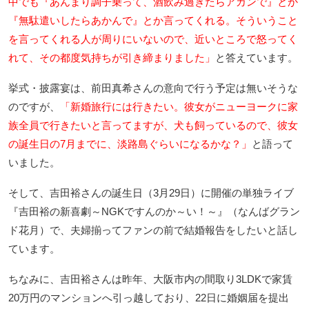
中でも『あんまり調子乗って、酒飲み過ぎたらアカンで』とか
『無駄遣いしたらあかんで』とか言ってくれる。そういうこと
を言ってくれる人が周りにいないので、近いところで怒ってく
れて、その都度気持ちが引き締まりました」
と答えています。
挙式・披露宴は、前田真希さんの意向で行う予定は無いそうな
のですが、
「新婚旅行には行きたい。彼女がニューヨークに家
族全員で行きたいと言ってますが、犬も飼っているので、彼女
の誕生日の7月までに、淡路島ぐらいになるかな？」
と語って
いました。
そして、吉田裕さんの誕生日（3月29日）に開催の単独ライブ
『吉田裕の新喜劇～NGKですんのか～い！～』（なんばグラン
ド花月）で、夫婦揃ってファンの前で結婚報告をしたいと話し
ています。
ちなみに、吉田裕さんは昨年、大阪市内の間取り3LDKで家賃
20万円のマンションへ引っ越しており、22日に婚姻届を提出