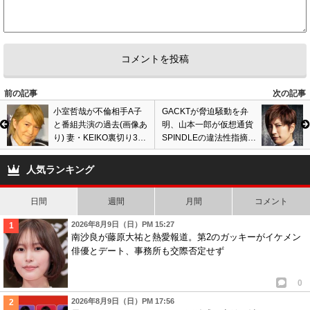
前の記事
次の記事
小室哲哉が不倫相手A子
GACKTが脅迫騒動を弁
と番組共演の過去(画像あ
明、山本一郎が仮想通貨
り) 妻・KEIKO裏切り3年
SPINDLEの違法性指摘に
交際? 週刊文春に浮気否
危険な発言? 投資詐欺ト
定も一緒に寝た…
ラブルの過去あり…
人気ランキング
日間
週間
月間
コメント
2026年8月9日（日）PM 15:27
南沙良が藤原大祐と熱愛報道。第2のガッキーがイケメン
俳優とデート、事務所も交際否定せず
0
2026年8月9日（日）PM 17:56