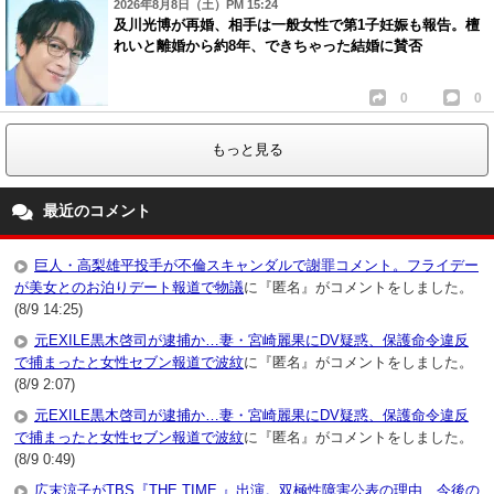
2026年8月8日（土）PM 15:24
及川光博が再婚、相手は一般女性で第1子妊娠も報告。檀
れいと離婚から約8年、できちゃった結婚に賛否
0
0
もっと見る
最近のコメント
巨人・高梨雄平投手が不倫スキャンダルで謝罪コメント。フライデー
が美女とのお泊りデート報道で物議
に『匿名』がコメントをしました。
(8/9 14:25)
元EXILE黒木啓司が逮捕か…妻・宮崎麗果にDV疑惑、保護命令違反
で捕まったと女性セブン報道で波紋
に『匿名』がコメントをしました。
(8/9 2:07)
元EXILE黒木啓司が逮捕か…妻・宮崎麗果にDV疑惑、保護命令違反
で捕まったと女性セブン報道で波紋
に『匿名』がコメントをしました。
(8/9 0:49)
広末涼子がTBS『THE TIME,』出演。双極性障害公表の理由、今後の