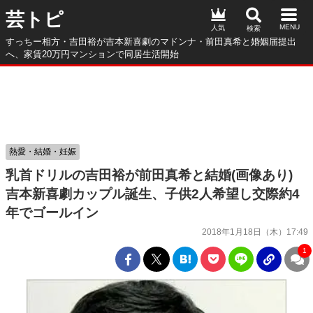
芸トピ
人気
すっちー相方・吉田裕が吉本新喜劇のマドンナ・前田真希と婚姻届提出
へ、家賃20万円マンションで同居生活開始
熱愛・結婚・妊娠
乳首ドリルの吉田裕が前田真希と結婚(画像あり)
吉本新喜劇カップル誕生、子供2人希望し交際約4
年でゴールイン
2018年1月18日（木）17:49
1