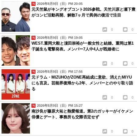
2026年8月9日（日）PM 20:05
元天竺鼠がキングオブコント2026参戦。天竺川原と瀬下豊
がコンビ活動再開、解散7ヶ月で異例の復活で注目
0
0
2026年8月9日（日）PM 19:05
WEST.重岡大毅と濵田崇裕が一般女性と結婚。重岡は第1
子誕生も電撃発表。メンバー7人中4人が既婚者に
0
0
2026年8月9日（日）PM 17:56
元ドラム・MIZUHOがZONE再結成に意欲、消えたMIYU
にも言及。芸能界復帰から2年、メンバーとのやり取り語
る
0
0
2026年8月9日（日）PM 15:27
南沙良が藤原大祐と熱愛報道。第2のガッキーがイケメン
俳優とデート、事務所も交際否定せず
0
0