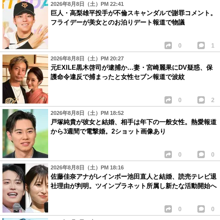
2026年8月8日（土）PM 22:41
巨人・高梨雄平投手が不倫スキャンダルで謝罪コメント。
フライデーが美女とのお泊りデート報道で物議
0
1
2026年8月8日（土）PM 20:27
元EXILE黒木啓司が逮捕か…妻・宮崎麗果にDV疑惑、保
護命令違反で捕まったと女性セブン報道で波紋
0
2
2026年8月8日（土）PM 18:52
戸塚純貴が彼女と結婚、相手は年下の一般女性。熱愛報道
から3週間で電撃婚。2ショット画像あり
0
0
2026年8月8日（土）PM 18:16
佐藤佳奈アナがレインボー池田直人と結婚、読売テレビ退
社理由が判明。ツインプラネット所属し新たな活動開始へ
0
0