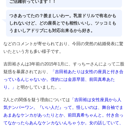
ご活躍祈っています！！
つきあってたの？羨ましいわー。乳首ドリルで有名かも
しれないけど、どの座長とでも相性いいし、ツッコミも
うまいしアドリブにも対応出来るから好き。
などのコメントが寄せられており、今回の突然の結婚発表に驚
いたという方も多い様子です。
吉田裕さんは3年前の2015年1月に、すっちーさんによって二股
疑惑を暴露されており、
「吉田裕あたりは女性の座員と付き合
っているんじゃないか。僕的には金原早苗、前田真希あた
り。」
と明かしていました。、
2人との関係を疑う理由については
「吉田裕は女性座員から人
気ナンバーワン。『いい人だ』って。怪しいのは、舞台袖でま
あまあなケンカがあったりとか、前田真希ちゃんと。付き合っ
てなかったらあんなケンカないんちゃうか。女の話していて、