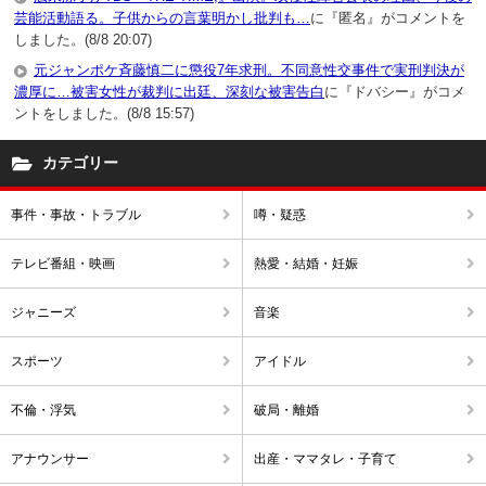
芸能活動語る。子供からの言葉明かし批判も…
に『匿名』がコメントを
しました。(8/8 20:07)
元ジャンポケ斉藤慎二に懲役7年求刑。不同意性交事件で実刑判決が
濃厚に…被害女性が裁判に出廷、深刻な被害告白
に『ドバシー』がコメ
ントをしました。(8/8 15:57)
カテゴリー
事件・事故・トラブル
噂・疑惑
テレビ番組・映画
熱愛・結婚・妊娠
ジャニーズ
音楽
スポーツ
アイドル
不倫・浮気
破局・離婚
アナウンサー
出産・ママタレ・子育て