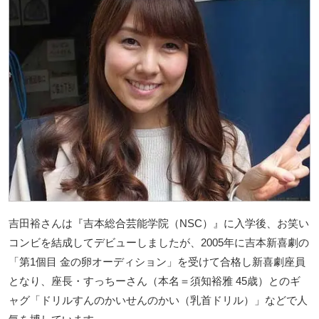
吉田裕さんは『吉本総合芸能学院（NSC）』に入学後、お笑い
コンビを結成してデビューしましたが、2005年に吉本新喜劇の
「第1個目 金の卵オーディション」を受けて合格し新喜劇座員
となり、座長・すっちーさん（本名＝須知裕雅 45歳）とのギ
ャグ「ドリルすんのかいせんのかい（乳首ドリル）」などで人