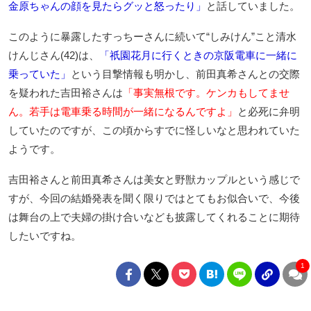
金原ちゃんの顔を見たらグッと怒ったり」
と話していました。
このように暴露したすっちーさんに続いて“しみけん”こと清水
けんじさん(42)は、
「祇園花月に行くときの京阪電車に一緒に
乗っていた」
という目撃情報も明かし、前田真希さんとの交際
を疑われた吉田裕さんは
「事実無根です。ケンカもしてませ
ん。若手は電車乗る時間が一緒になるんですよ」
と必死に弁明
していたのですが、この頃からすでに怪しいなと思われていた
ようです。
吉田裕さんと前田真希さんは美女と野獣カップルという感じで
すが、今回の結婚発表を聞く限りではとてもお似合いで、今後
は舞台の上で夫婦の掛け合いなども披露してくれることに期待
したいですね。
1