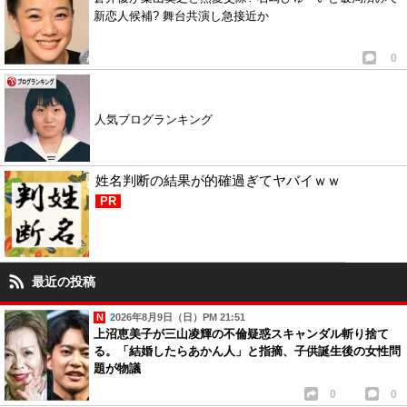
新恋人候補? 舞台共演し急接近か
0
人気ブログランキング
姓名判断の結果が的確過ぎてヤバイｗｗ
PR
最近の投稿
2026年8月9日（日）PM 21:51
上沼恵美子が三山凌輝の不倫疑惑スキャンダル斬り捨て
る。「結婚したらあかん人」と指摘、子供誕生後の女性問
題が物議
0
0