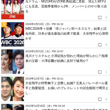
元ドラム・MIZUHOがZONE再結成に意欲、消えたMIYU
にも言及。芸能界復帰から2年、メンバーとのやり取り語
る
0
2026年3月15日（日）PM 16:32
WBC2026準々決勝「侍ジャパン対ベネズエラ」結果と試
合内容。日本が過去最低の結果で敗退、大谷翔平が心境明
かす
9
2015年3月31日（火）PM 14:57
滝川クリステルと小澤征悦が別れた理由が明らかに? 指揮
者の父親・小澤征爾が結婚に反対で破局か?
1
2018年12月7日（金）PM 19:11
大谷翔平が狩野舞子と交際し結婚? 元美人バレーボール選
手と熱愛疑惑、お揃いのブレスレットや試合観戦で噂浮上
し…
0
2023年10月18日（水）PM 18:18