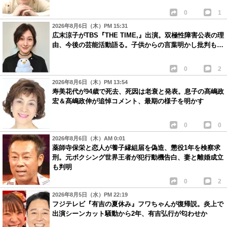
0
1
2026年8月6日（木）PM 15:31
広末涼子がTBS『THE TIME,』出演。双極性障害公表の理
由、今後の芸能活動語る。子供からの言葉明かし批判も…
0
2
2026年8月6日（木）PM 13:54
寿美花代が94歳で死去、死因は老衰と発表。息子の髙嶋政
宏＆髙嶋政伸が追悼コメント、最期の様子を明かす
0
0
2026年8月6日（木）AM 0:01
薬師寺保栄と恋人が養子縁組届を偽造、懲役1年を検察求
刑。元ボクシング世界王者が犯行動機告白、妻と離婚成立
も判明
0
2
2026年8月5日（水）PM 22:19
フジテレビ『有吉の夏休み』フワちゃんが復帰説。炎上で
出演シーンカット騒動から2年、有吉弘行が匂わせか