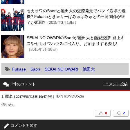
セカオワのSaoriと池田大の交際発覚でバンド崩壊の危
機? Fukaseときゃりーぱみゅぱみゅとの三角関係が終
了が原因?
（2015年3月18日）
SEKAI NO OWARIのSaoriが池田大と熱愛交際! 路上キ
スやセカオワハウスに出入り、お泊まりする姿も!
（2015年3月10日）
Fukase
Saori
SEKAI NO OWARI
池田大
1件のコメント
↓コメント投稿
1
匿名
ID:NTc0MDU5Zm
( 2017年8月18日 10:47 PM )
怖いわ…
0
2
コメントを残す