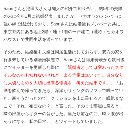
Saoriさんと池田大さんは知人の紹介で知り合い、約5年の交際
の末に今年1月に結婚発表しましたが、セカオワのメンバーは
強い絆で結ばれており、Saoriさんは結婚後もメンバーと共に、
東京都内にある地上3階・地下1階の一戸建て（通称：セカオワ
ハウス）で共同生活を送っています。
そのため、結婚後も夫婦は同居生活はしておらず、双方の家を
行き来している別居婚状態で、Saoriさんは結婚発表から数日後
にツイッターを更新した際に、
「既婚者としては変わったスタ
イルなのかも知れないけれど、出る予定は無いです。自分なり
に大切なものを大切に出来る環境を、考えた結果です。」
「お
酒を飲んで帰ってきたら、深瀬がリビングのソファで眠ってい
た。寒そうだったので、クッションを上に乗せると、眠気まな
こで「それ、布団なの？」と言った。そのまま部屋に戻ると、
隣の部屋からギターの音がした。当たり前なのに、時々涙が出
そうになる、私の日常。」とツイートしていました。