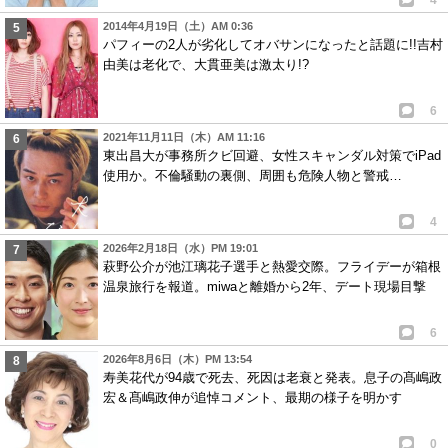
2014年4月19日（土）AM 0:36
パフィーの2人が劣化してオバサンになったと話題に!!吉村
由美は老化で、大貫亜美は激太り!?
6
2021年11月11日（木）AM 11:16
東出昌大が事務所クビ回避、女性スキャンダル対策でiPad
使用か。不倫騒動の裏側、周囲も危険人物と警戒…
4
2026年2月18日（水）PM 19:01
萩野公介が池江璃花子選手と熱愛交際。フライデーが箱根
温泉旅行を報道。miwaと離婚から2年、デート現場目撃
6
2026年8月6日（木）PM 13:54
寿美花代が94歳で死去、死因は老衰と発表。息子の髙嶋政
宏＆髙嶋政伸が追悼コメント、最期の様子を明かす
0