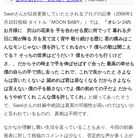
Saoriさんが以前更新していたとされるブログの記事（2006年1
月10日投稿 タイトル『MOON BABY』）では、
「オレンジの
お月様に 沢山の花束を 手を合わせる度に何でって 暮れる夕
日に雨が降る 月を見て泣く背中 殴り続ける壁に 君の痛みはこ
んなモンじゃない 僕を許してくれるかい？ 僕らの歌は聞こえ
てる？ そっちの世界はどうだい？ 僕もそのうち行くけど
さ、、だからその時まで手を伸ばせばすぐ合った 最高の幸せも
僕の自らの手で消し去った これで、これで良かったと さよな
らは言いたくないよ 認めれば君は居なくなる だからさよなら
は言えない 僕の子を殺さないでよ 僕の初めての子だよ だから
もうやめてくれ こんな僕を許してくれ」
と綴ってあったそう
で、Saoriさんの妊娠中絶説は真実の可能性が高いのではないか
と言われているものの、真相は不明です。
なかなか理解し難い生活を送っていることもあり、今回の妊娠
発表に対して祝福のコメントは少なく、否定的な声が多く上が