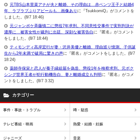
元TBS山本里菜アナが夫と離婚、その理由は…赤ベンツ王子と結婚4
年、ラブラブぶりアピールも…画像あり
に『TsukkomiQ』がコメントを
しました。(8/7 18:46)
元ジャンポケ斉藤慎二に懲役7年求刑。不同意性交事件で実刑判決が
濃厚に…被害女性が裁判に出廷、深刻な被害告白
に『匿名』がコメント
をしました。(8/7 18:44)
ティモンディ高岸宏行が妻・沢井美優と離婚、理由巡り憶測。子供誕
生から2年未満で破局に驚きの声
に『匿名』がコメントをしました。(8/7
18:24)
薬師寺保栄と恋人が養子縁組届を偽造、懲役1年を検察求刑。元ボク
シング世界王者が犯行動機告白、妻と離婚成立も判明
に『匿名』がコメ
ントをしました。(8/7 3:32)
カテゴリー
事件・事故・トラブル
噂・疑惑
テレビ番組・映画
熱愛・結婚・妊娠
ジャニーズ
音楽