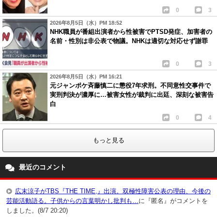
0
3
2026年8月5日（水）PM 18:52
NHK職員が番組出演者から性被害でPTSD発症、加害者の
名前・性別は非公表で物議。NHKは適切な対応せず謝罪
0
3
2026年8月5日（水）PM 16:21
元ジャンポケ斉藤慎二に懲役7年求刑。不同意性交事件で
実刑判決が濃厚に…被害女性が裁判に出廷、深刻な被害告
白
0
4
もっと見る
最近のコメント
広末涼子がTBS『THE TIME,』出演。双極性障害公表の理由、今後の
芸能活動語る。子供からの言葉明かし批判も…
に『匿名』がコメントを
しました。(8/7 20:20)