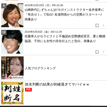
2015年10月19日（月）PM 22:48
山崎静代(しずちゃん)がヨガインストラクター金井俊希に
『有吉ゼミ』で告白! 友達関係からの交際がスタートへ!
画像あり
1
2024年4月26日（金）AM 11:39
佐藤寿人がセラピストと不倫認め交際継続宣言…妻と離婚
協議、子供にも女性の存在伝えたと告白。画像あり
7
人気ブログランキング
姓名判断の結果が的確過ぎてヤバイｗｗ
PR