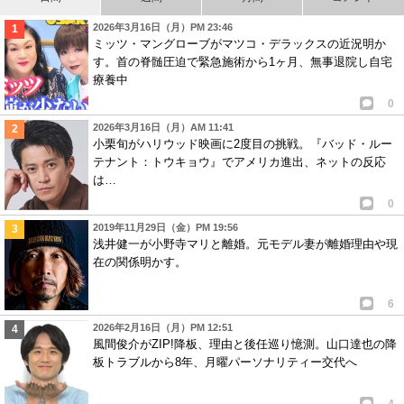
2026年3月16日（月）PM 23:46
ミッツ・マングローブがマツコ・デラックスの近況明か
す。首の脊髄圧迫で緊急施術から1ヶ月、無事退院し自宅
療養中
0
2026年3月16日（月）AM 11:41
小栗旬がハリウッド映画に2度目の挑戦。『バッド・ルー
テナント：トウキョウ』でアメリカ進出、ネットの反応
は…
0
2019年11月29日（金）PM 19:56
浅井健一が小野寺マリと離婚。元モデル妻が離婚理由や現
在の関係明かす。
6
2026年2月16日（月）PM 12:51
風間俊介がZIP!降板、理由と後任巡り憶測。山口達也の降
板トラブルから8年、月曜パーソナリティー交代へ
4