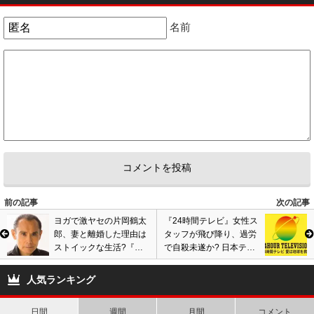
名前
前の記事
次の記事
ヨガで激ヤセの片岡鶴太
『24時間テレビ』女性ス
郎、妻と離婚した理由は
タッフが飛び降り、過労
ストイックな生活?『ダ
で自殺未遂か? 日本テレ
ウンタウンなう』で結婚
ビ子会社A・契約社員の
38年で別れた経緯明かす
事故を日テレは完全スル
人気ランキング
ーし…
日間
週間
月間
コメント