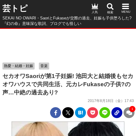
芸トピ
人気
SEKAI NO OWARI・SaoriとFukaseが交際の過去、妊娠も子供堕ろした?
『幻の命』意味深な歌詞、ブログでも怪しい
熱愛・結婚・妊娠
音楽
セカオワSaoriが第1子妊娠! 池田大と結婚後もセカ
オワハウスで共同生活、元カレFukaseの子供?の
声…中絶の過去あり?
2017年8月18日（金）17:43
1