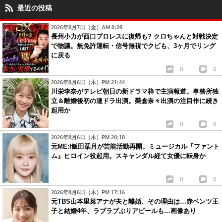
最近の投稿
2026年8月7日（金）AM 0:28
長州小力が西口プロレスに復帰も? クロちゃんと対戦決定
で物議。無免許運転・信号無視でクビも、3ヶ月でリング
に戻る
0
0
2026年8月6日（木）PM 21:44
川栄李奈がテレビ朝日の新ドラマ枠で主演報道。事務所独
立＆離婚後初の連ドラ出演。榮倉奈々出演の注目作に続き
起用か
0
0
2026年8月6日（木）PM 20:18
元ME:I飯田栞月が芸能活動再開。ミュージカル『ファント
ム』ヒロイン役起用。スキャンダル経て女優に転身か
0
0
2026年8月6日（木）PM 17:16
元TBS山本里菜アナが夫と離婚、その理由は…赤ベンツ王
子と結婚4年、ラブラブぶりアピールも…画像あり