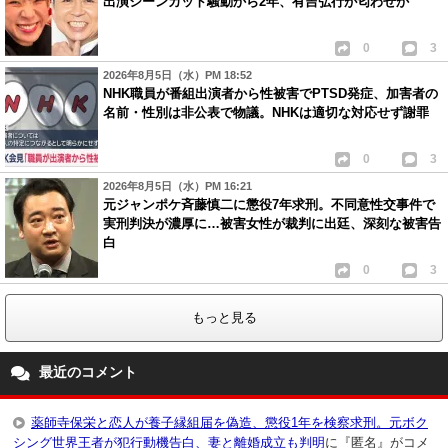
出演シーンカット騒動から2年、有吉弘行が匂わせか
0
3
2026年8月5日（水）PM 18:52
NHK職員が番組出演者から性被害でPTSD発症、加害者の
名前・性別は非公表で物議。NHKは適切な対応せず謝罪
0
3
2026年8月5日（水）PM 16:21
元ジャンポケ斉藤慎二に懲役7年求刑。不同意性交事件で
実刑判決が濃厚に…被害女性が裁判に出廷、深刻な被害告
白
0
3
もっと見る
最近のコメント
薬師寺保栄と恋人が養子縁組届を偽造、懲役1年を検察求刑。元ボク
シング世界王者が犯行動機告白、妻と離婚成立も判明
に『匿名』がコメ