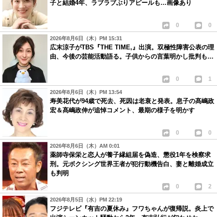
子と結婚4年、ラブラブぶりアピールも…画像あり
0
0
2026年8月6日（木）PM 15:31
広末涼子がTBS『THE TIME,』出演。双極性障害公表の理
由、今後の芸能活動語る。子供からの言葉明かし批判も…
0
1
2026年8月6日（木）PM 13:54
寿美花代が94歳で死去、死因は老衰と発表。息子の髙嶋政
宏＆髙嶋政伸が追悼コメント、最期の様子を明かす
0
0
2026年8月6日（木）AM 0:01
薬師寺保栄と恋人が養子縁組届を偽造、懲役1年を検察求
刑。元ボクシング世界王者が犯行動機告白、妻と離婚成立
も判明
0
2
2026年8月5日（水）PM 22:19
フジテレビ『有吉の夏休み』フワちゃんが復帰説。炎上で