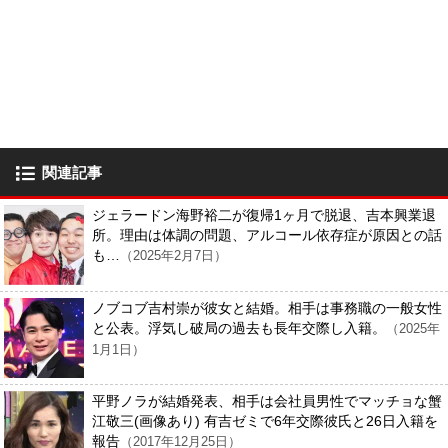
関連記事
ジェラードン海野裕二が復帰1ヶ月で脱退、吉本興業退
所。理由は体調の問題、アルコール依存症が原因との話
も…
（2025年2月7日）
ノブコブ吉村崇が彼女と結婚。相手は事務職の一般女性
と公表。浮気し破局の過去も長年交際し入籍。
（2025年
1月1日）
平野ノラが結婚発表、相手は会社員男性でマッチョな蟹
江敬三(画像あり) 有吉ゼミで6年交際彼氏と26日入籍を
報告
（2017年12月25日）