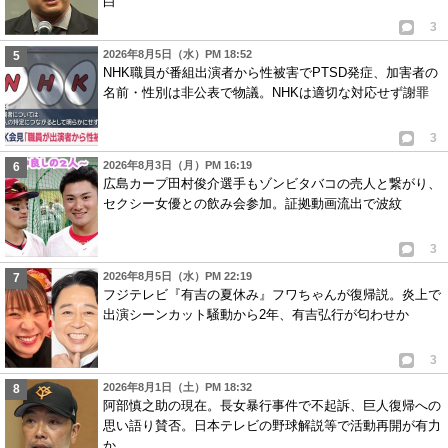
白
3
2026年8月5日（水）PM 18:52
NHK職員が番組出演者から性被害でPTSD発症、加害者の
名前・性別は非公表で物議。NHKは適切な対応せず謝罪
3
2026年8月3日（月）PM 16:19
広島カープ田村俊介選手もゾンビタバコの売人と繋がり、
セクシー女優との飲み会参加。証拠動画流出で波紋
3
2026年8月5日（水）PM 22:19
フジテレビ『有吉の夏休み』フワちゃんが復帰説。炎上で
出演シーンカット騒動から2年、有吉弘行が匂わせか
3
2026年8月1日（土）PM 18:32
阿部慎之助の現在。長女暴行事件で不起訴、巨人復帰への
思い語り賛否。日本テレビの野球解説等で活動再開が有力
か