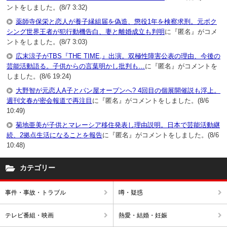
ントをしました。(8/7 3:32)
薬師寺保栄と恋人が養子縁組届を偽造、懲役1年を検察求刑。元ボク
シング世界王者が犯行動機告白、妻と離婚成立も判明
に『匿名』がコメ
ントをしました。(8/7 3:03)
広末涼子がTBS『THE TIME,』出演。双極性障害公表の理由、今後の
芸能活動語る。子供からの言葉明かし批判も…
に『匿名』がコメントを
しました。(8/6 19:24)
大野智が元恋人A子とパン屋オープンへ? 4回目の個展開催説も浮上。
週刊文春が密会報道で再注目
に『匿名』がコメントをしました。(8/6
10:49)
菊地亜美が子供とマレーシア移住発表し理由説明。日本で芸能活動継
続、2拠点生活になることを報告
に『匿名』がコメントをしました。(8/6
10:48)
カテゴリー
事件・事故・トラブル
噂・疑惑
テレビ番組・映画
熱愛・結婚・妊娠