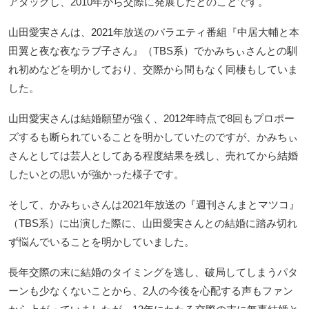
アタックし、2010年から交際に発展したとのことです。
山田愛実さんは、2021年放送のバラエティ番組『中居大輔と本
田翼と夜な夜なラブ子さん』（TBS系）でかみちぃさんとの馴
れ初めなどを明かしており、交際から間もなく同棲もしていま
した。
山田愛実さんは結婚願望が強く、2012年時点で8回もプロポー
ズするも断られていることを明かしていたのですが、かみちぃ
さんとしては芸人としてある程度結果を残し、売れてから結婚
したいとの思いが強かった様子です。
そして、かみちぃさんは2021年放送の『週刊さんまとマツコ』
（TBS系）に出演した際に、山田愛実さんとの結婚に踏み切れ
ず悩んでいることを明かしていました。
長年交際の末に結婚のタイミングを逃し、破局してしまうパタ
ーンも少なくないことから、2人の今後を心配する声もファン