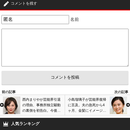
コメントを残す
名前
前の記事
次の記事
西内まりやが芸能界引退
小島瑠璃子が芸能界復帰
の理由、事務所独立騒動
に言及。夫の急死から4
の裏側を初告白。今後の
ヶ月、金髪にイメージチ
活動をインタビューで語
ェンジし活動再開へ? 画
る。
像あり
人気ランキング