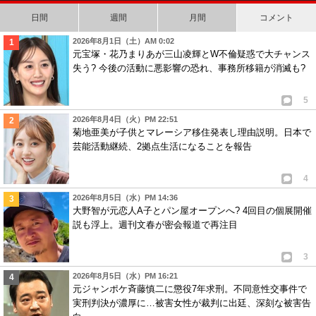
日間
週間
月間
コメント
2026年8月1日（土）AM 0:02
元宝塚・花乃まりあが三山凌輝とW不倫疑惑で大チャンス
失う? 今後の活動に悪影響の恐れ、事務所移籍が消滅も?
5
2026年8月4日（火）PM 22:51
菊地亜美が子供とマレーシア移住発表し理由説明。日本で
芸能活動継続、2拠点生活になることを報告
4
2026年8月5日（水）PM 14:36
大野智が元恋人A子とパン屋オープンへ? 4回目の個展開催
説も浮上。週刊文春が密会報道で再注目
3
2026年8月5日（水）PM 16:21
元ジャンポケ斉藤慎二に懲役7年求刑。不同意性交事件で
実刑判決が濃厚に…被害女性が裁判に出廷、深刻な被害告