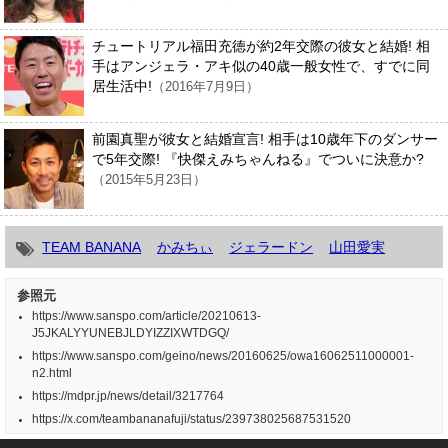
チュートリアル福田充徳が約2年交際の彼女と結婚! 相
手はアンジェラ・アキ似の40歳一般女性で、すでに同
居生活中!
（2016年7月9日）
前園真聖が彼女と結婚宣言! 相手は10歳年下のダンサー
で5年交際! 『快傑えみちゃんねる』でついに決意か?
（2015年5月23日）
TEAM BANANA
かみちぃ
ジェラードン
山田愛実
参照元
https://www.sanspo.com/article/20210613-
J5JKALYYUNEBJLDYIZZIXWTDGQ/
https://www.sanspo.com/geino/news/20160625/owa16062511000001-
n2.html
https://mdpr.jp/news/detail/3217764
https://x.com/teambananafuji/status/239738025687531520