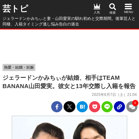
芸トピ
人気
ジェラードンかみちぃと妻・山田愛実の馴れ初めと交際期間。後輩芸人と
同棲、入籍タイミング逃し悩み告白の過去
熱愛・結婚・妊娠
ジェラードンかみちぃが結婚、相手はTEAM
BANANA山田愛実。彼女と13年交際し入籍を報告
2025年6月7日（土）21:04
0