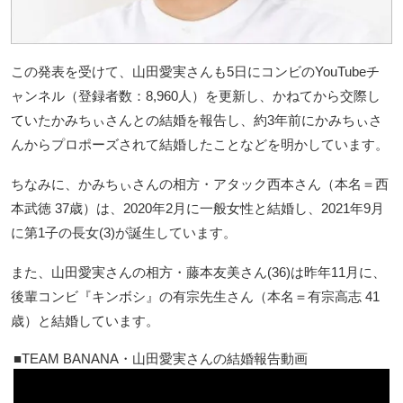
この発表を受けて、山田愛実さんも5日にコンビのYouTubeチ
ャンネル（登録者数：8,960人）を更新し、かねてから交際し
ていたかみちぃさんとの結婚を報告し、約3年前にかみちぃさ
んからプロポーズされて結婚したことなどを明かしています。
ちなみに、かみちぃさんの相方・アタック西本さん（本名＝西
本武徳 37歳）は、2020年2月に一般女性と結婚し、2021年9月
に第1子の長女(3)が誕生しています。
また、山田愛実さんの相方・藤本友美さん(36)は昨年11月に、
後輩コンビ『キンボシ』の有宗先生さん（本名＝有宗高志 41
歳）と結婚しています。
TEAM BANANA・山田愛実さんの結婚報告動画