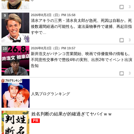
3
2026年8月2日（日）PM 15:58
清水アキラの三男・清水良太郎が急死、死因は自殺か。死
後数週間経過の可能性も。違法薬物事件で逮捕、再起目指
す中で…
3
2026年8月2日（日）PM 19:57
新井浩文がパチンコ営業開始、映画で俳優復帰の情報も。
不同意性交事件で懲役4年の実刑、出所2年でイベント出演
告知
3
人気ブログランキング
姓名判断の結果が的確過ぎてヤバイｗｗ
PR