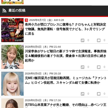
最近の投稿
2026年8月7日（金）AM 0:28
長州小力が西口プロレスに復帰も? クロちゃんと対戦決定
で物議。無免許運転・信号無視でクビも、3ヶ月でリング
に戻る
0
0
2026年8月6日（木）PM 21:44
川栄李奈がテレビ朝日の新ドラマ枠で主演報道。事務所独
立＆離婚後初の連ドラ出演。榮倉奈々出演の注目作に続き
起用か
0
0
2026年8月6日（木）PM 20:18
元ME:I飯田栞月が芸能活動再開。ミュージカル『ファント
ム』ヒロイン役起用。スキャンダル経て女優に転身か
0
0
2026年8月6日（木）PM 17:16
元TBS山本里菜アナが夫と離婚、その理由は…赤ベンツ王