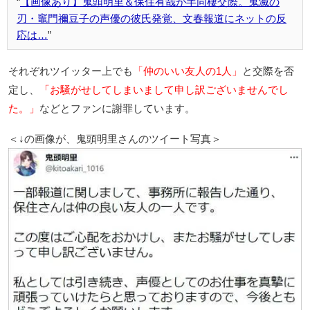
【画像あり】鬼頭明里＆保住有哉が半同棲交際。鬼滅の
刃・竈門禰豆子の声優の彼氏発覚、文春報道にネットの反
応は…
それぞれツイッター上でも
「仲のいい友人の1人」
と交際を否
定し、
「お騒がせしてしまいまして申し訳ございませんでし
た。」
などとファンに謝罪しています。
＜↓の画像が、鬼頭明里さんのツイート写真＞