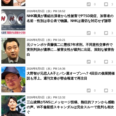
0
3
2026年8月5日（水）PM 18:52
NHK職員が番組出演者から性被害でPTSD発症、加害者の
名前・性別は非公表で物議。NHKは適切な対応せず謝罪
0
3
2026年8月5日（水）PM 16:21
元ジャンポケ斉藤慎二に懲役7年求刑。不同意性交事件で
実刑判決が濃厚に…被害女性が裁判に出廷、深刻な被害告
白
0
3
2026年8月5日（水）PM 14:36
大野智が元恋人A子とパン屋オープンへ? 4回目の個展開催
説も浮上。週刊文春が密会報道で再注目
0
3
2026年8月5日（水）PM 12:32
三山凌輝がSNSにメッセージ投稿、熱狂的ファンから感動
の声。W不倫疑惑スキャンダルは完全スルーで批判も相次
ぐ