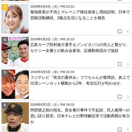
2026年8月4日（火）PM 22:51
菊地亜美が子供とマレーシア移住発表し理由説明。日本で
芸能活動継続、2拠点生活になることを報告
4
2026年8月3日（月）PM 16:19
広島カープ田村俊介選手もゾンビタバコの売人と繋がり、
セクシー女優との飲み会参加。証拠動画流出で波紋
3
2026年8月5日（水）PM 22:19
フジテレビ『有吉の夏休み』フワちゃんが復帰説。炎上で
出演シーンカット騒動から2年、有吉弘行が匂わせか
3
2026年8月1日（土）PM 18:32
阿部慎之助の現在。長女暴行事件で不起訴、巨人復帰への
思い語り賛否。日本テレビの野球解説等で活動再開が有力
か
3