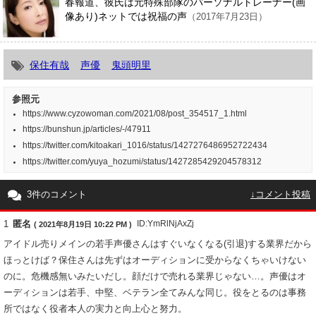
春報道、彼氏は元特殊部隊のパーソナルトレーナー(画
像あり)ネットでは祝福の声
（2017年7月23日）
保住有哉
声優
鬼頭明里
参照元
https://www.cyzowoman.com/2021/08/post_354517_1.html
https://bunshun.jp/articles/-/47911
https://twitter.com/kitoakari_1016/status/1427276486952722434
https://twitter.com/yuya_hozumi/status/1427285429204578312
3件のコメント
↓コメント投稿
1
匿名
ID:YmRlNjAxZj
( 2021年8月19日 10:22 PM )
アイドル売りメインの若手声優さんはすぐいなくなる(引退)する業界だから
ほっとけば？保住さんは先ずはオーディションに受からなくちゃいけない
のに。危機感無いみたいだし。顔だけで売れる業界じゃない…。声優はオ
ーディションは若手、中堅、ベテラン全てみんな同じ。役をとるのは事務
所ではなく役者本人の実力と向上心と努力。