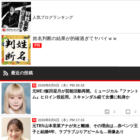
人気ブログランキング
姓名判断の結果が的確過ぎてヤバイｗｗ
PR
最近の投稿
2026年8月6日（木）PM 20:18
元ME:I飯田栞月が芸能活動再開。ミュージカル『ファント
ム』ヒロイン役起用。スキャンダル経て女優に転身か
0
0
2026年8月6日（木）PM 17:16
元TBS山本里菜アナが夫と離婚、その理由は…赤ベンツ王
子と結婚4年、ラブラブぶりアピールも…画像あり