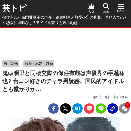
芸トピ
人気
保住有哉が竈門禰豆子の声優・鬼頭明里と熱愛否定の真相、遊び人で恋人
や恋愛に興味なし? アイドル売りも裏の顔は…
噂・疑惑
熱愛・結婚・妊娠
鬼頭明里と同棲交際の保住有哉は声優界の手越祐
也? 合コン好きのチャラ男疑惑、国民的アイドル
とも繋がりか…
2021年8月19日（木）20:47
3