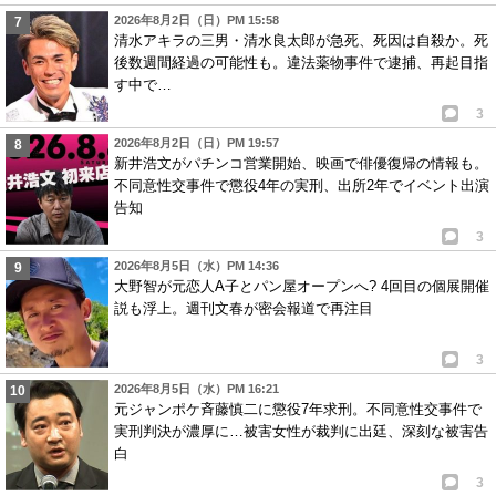
2026年8月2日（日）PM 15:58
清水アキラの三男・清水良太郎が急死、死因は自殺か。死
後数週間経過の可能性も。違法薬物事件で逮捕、再起目指
す中で…
3
2026年8月2日（日）PM 19:57
新井浩文がパチンコ営業開始、映画で俳優復帰の情報も。
不同意性交事件で懲役4年の実刑、出所2年でイベント出演
告知
3
2026年8月5日（水）PM 14:36
大野智が元恋人A子とパン屋オープンへ? 4回目の個展開催
説も浮上。週刊文春が密会報道で再注目
3
2026年8月5日（水）PM 16:21
元ジャンポケ斉藤慎二に懲役7年求刑。不同意性交事件で
実刑判決が濃厚に…被害女性が裁判に出廷、深刻な被害告
白
3