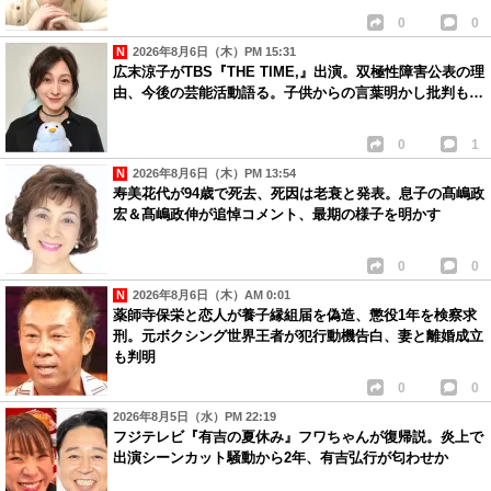
0
0
2026年8月6日（木）PM 15:31
広末涼子がTBS『THE TIME,』出演。双極性障害公表の理
由、今後の芸能活動語る。子供からの言葉明かし批判も…
0
1
2026年8月6日（木）PM 13:54
寿美花代が94歳で死去、死因は老衰と発表。息子の髙嶋政
宏＆髙嶋政伸が追悼コメント、最期の様子を明かす
0
0
2026年8月6日（木）AM 0:01
薬師寺保栄と恋人が養子縁組届を偽造、懲役1年を検察求
刑。元ボクシング世界王者が犯行動機告白、妻と離婚成立
も判明
0
0
2026年8月5日（水）PM 22:19
フジテレビ『有吉の夏休み』フワちゃんが復帰説。炎上で
出演シーンカット騒動から2年、有吉弘行が匂わせか