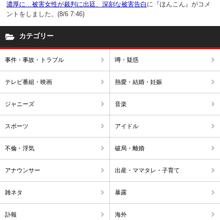
濃厚に…被害女性が裁判に出廷、深刻な被害告白
に『ほんこん』がコメ
ントをしました。(8/6 7:46)
カテゴリー
事件・事故・トラブル
噂・疑惑
テレビ番組・映画
熱愛・結婚・妊娠
ジャニーズ
音楽
スポーツ
アイドル
不倫・浮気
破局・離婚
アナウンサー
出産・ママタレ・子育て
雑ネタ
暴露
訃報
海外