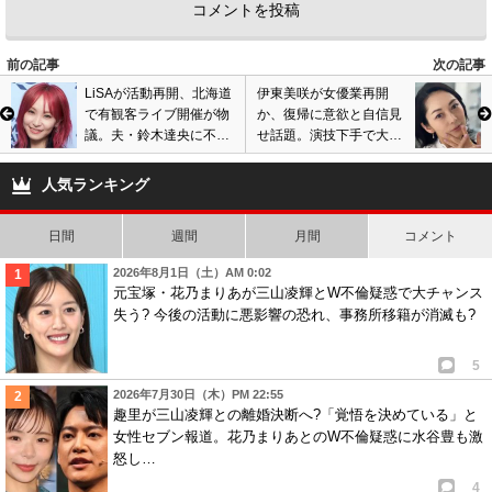
前の記事
次の記事
LiSAが活動再開、北海道
伊東美咲が女優業再開
で有観客ライブ開催が物
か、復帰に意欲と自信見
議。夫・鈴木達央に不倫
せ話題。演技下手で大根
スキャンダル、自殺未遂
役者と厳しい声も…
報道経て復活も…
人気ランキング
日間
週間
月間
コメント
2026年8月1日（土）AM 0:02
元宝塚・花乃まりあが三山凌輝とW不倫疑惑で大チャンス
失う? 今後の活動に悪影響の恐れ、事務所移籍が消滅も?
5
2026年7月30日（木）PM 22:55
趣里が三山凌輝との離婚決断へ?「覚悟を決めている」と
女性セブン報道。花乃まりあとのW不倫疑惑に水谷豊も激
怒し…
4