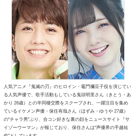
人気アニメ『鬼滅の刃』のヒロイン・竈門禰豆子役を演じてい
る人気声優で、歌手活動もしている鬼頭明里さん（きとう・あ
かり 26歳）との半同棲交際をスクープされ、一躍注目を集め
ているイケメン声優・保住有哉さん（ほずみ・ゆうや 27歳）
の“チャラ男”ぶり、合コン好きな裏の顔をニュースサイト『サ
イゾーウーマン』が報じており、保住さんは“声優界の手越祐
也”としています。