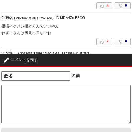
4
0
2
匿名
ID:MDA4ZmE3OG
( 2021年8月20日 1:57 AM )
根暗イケメン榎木くんでいいやん
ねずこさんは男見る目ないね
2
0
3
名無し
ID:YmE0MDEzMD
( 2021年9月28日 12:10 AM )
コメントを残す
保住さんこれから女性スキャンダルが出てくると思う
1
0
名前