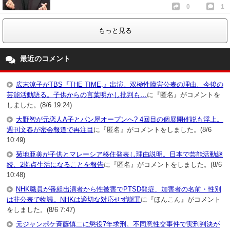
0
1
もっと見る
最近のコメント
広末涼子がTBS『THE TIME,』出演。双極性障害公表の理由、今後の
芸能活動語る。子供からの言葉明かし批判も…
に『匿名』がコメントを
しました。(8/6 19:24)
大野智が元恋人A子とパン屋オープンへ? 4回目の個展開催説も浮上。
週刊文春が密会報道で再注目
に『匿名』がコメントをしました。(8/6
10:49)
菊地亜美が子供とマレーシア移住発表し理由説明。日本で芸能活動継
続、2拠点生活になることを報告
に『匿名』がコメントをしました。(8/6
10:48)
NHK職員が番組出演者から性被害でPTSD発症、加害者の名前・性別
は非公表で物議。NHKは適切な対応せず謝罪
に『ほんこん』がコメント
をしました。(8/6 7:47)
元ジャンポケ斉藤慎二に懲役7年求刑。不同意性交事件で実刑判決が