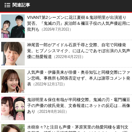
関連記事
VIVANT第2シーズンに花江夏樹＆鬼頭明里が出演巡り
賛否。『鬼滅の刃』炭治郎＆禰豆子役の人気声優起用に
批判も
（2026年7月20日）
神尾晋一郎がアイドル石原千尋と交際、自宅で同棲発
覚。ヒプノシスマイク、にほんごであそぼ出演の人気声
優に熱愛報道
（2022年4月22日）
人気声優・伊藤美来が俳優・奥谷知弘と同棲交際にファ
ン悲鳴。事務所も関係否定せず、本人は謝罪コメント発
表
（2022年12月17日）
鬼頭明里＆保住有哉が半同棲交際。鬼滅の刃・竈門禰豆
子の声優の彼氏発覚、文春報道にネットの反応は…画像
あり
（2021年8月16日）
水樹奈々?と注目も声優・茅原実里の熱愛同棲を週刊文