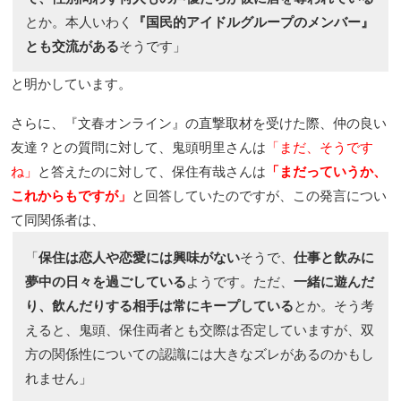
とか。本人いわく
『国民的アイドルグループのメンバー』
とも交流がある
そうです」
と明かしています。
さらに、『文春オンライン』の直撃取材を受けた際、仲の良い
友達？との質問に対して、鬼頭明里さんは
「まだ、そうです
ね」
と答えたのに対して、保住有哉さんは
「まだっていうか、
これからもですが」
と回答していたのですが、この発言につい
て同関係者は、
「
保住は恋人や恋愛には興味がない
そうで、
仕事と飲みに
夢中の日々を過ごしている
ようです。ただ、
一緒に遊んだ
り、飲んだりする相手は常にキープしている
とか。そう考
えると、鬼頭、保住両者とも交際は否定していますが、双
方の関係性についての認識には大きなズレがあるのかもし
れません」