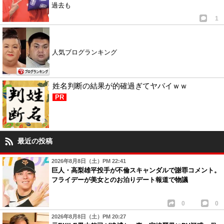
過去も
1
人気ブログランキング
姓名判断の結果が的確過ぎてヤバイｗｗ
PR
最近の投稿
2026年8月8日（土）PM 22:41
巨人・高梨雄平投手が不倫スキャンダルで謝罪コメント。
フライデーが美女とのお泊りデート報道で物議
0
0
2026年8月8日（土）PM 20:27