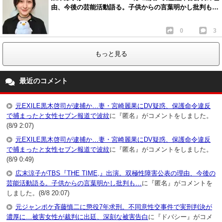
由、今後の芸能活動語る。子供からの言葉明かし批判も…
0
3
もっと見る
最近のコメント
元EXILE黒木啓司が逮捕か…妻・宮崎麗果にDV疑惑、保護命令違反
で捕まったと女性セブン報道で波紋
に『匿名』がコメントをしました。
(8/9 2:07)
元EXILE黒木啓司が逮捕か…妻・宮崎麗果にDV疑惑、保護命令違反
で捕まったと女性セブン報道で波紋
に『匿名』がコメントをしました。
(8/9 0:49)
広末涼子がTBS『THE TIME,』出演。双極性障害公表の理由、今後の
芸能活動語る。子供からの言葉明かし批判も…
に『匿名』がコメントを
しました。(8/8 20:07)
元ジャンポケ斉藤慎二に懲役7年求刑。不同意性交事件で実刑判決が
濃厚に…被害女性が裁判に出廷、深刻な被害告白
に『ドバシー』がコメ