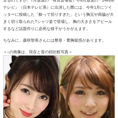
至るのですが、7月放送の『有吉反省会』や8月放送の『24時間
テレビ』（日本テレビ系）に出演した際には、今年1月にツイ
ッターに投稿した「酔って切りすぎた」という胸元や両脇が大
きく切り取られたTシャツ姿で登場し、胸の大きさをアピール
するなど話題作りに必死な様子がうかがえます。
ちなみに、森咲智美さんには整形・豊胸疑惑があります。
＜↓の画像は、現在と昔の顔比較写真＞