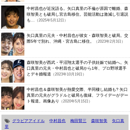
中村昌也が近況語る。矢口真里の不倫が原因で離婚、森
咲智美とも破局し宮古島移住。芸能活動は激減し引退説
も…
（2025年5月12日）
矢口真里の元夫・中村昌也が彼女・森咲智美と破局。交
際5年で別れ、沖縄・宮古島に移住。
（2023年2月3日）
森咲智美が西武・平沼翔太選手の子供妊娠で結婚へ。矢
口真里の元夫・中村昌也と破局から1年、プロ野球選手
とデキ婚報道
（2023年10月19日）
中村昌也＆森咲智美が熱愛交際、半同棲し結婚も? 矢口
真里の元夫がグラドルと破局も復縁、フライデーがデー
ト報道。画像あり
（2020年5月15日）
グラビアアイドル
中村昌也
梅田賢三
森咲智美
矢口真
里