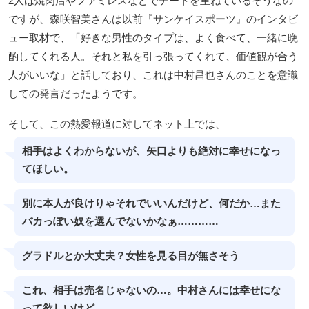
2人は焼肉店やファミレスなどでデートを重ねているそうなの
ですが、森咲智美さんは以前『サンケイスポーツ』のインタビ
ュー取材で、「好きな男性のタイプは、よく食べて、一緒に晩
酌してくれる人。それと私を引っ張ってくれて、価値観が合う
人がいいな」と話しており、これは中村昌也さんのことを意識
しての発言だったようです。
そして、この熱愛報道に対してネット上では、
相手はよくわからないが、矢口よりも絶対に幸せになっ
てほしい。
別に本人が良けりゃそれでいいんだけど、何だか…また
バカっぽい奴を選んでないかなぁ…………
グラドルとか大丈夫？女性を見る目が無さそう
これ、相手は売名じゃないの…。中村さんには幸せにな
って欲しいけど。