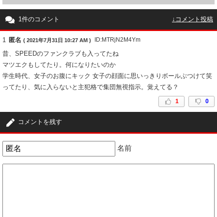
1件のコメント
↓コメント投稿
1
匿名
ID:MTRjN2M4Ym
( 2021年7月31日 10:27 AM )
昔、SPEEDのファンクラブも入ってたね
マツエクもしてたり。何になりたいのか
学生時代、女子のお腹にキック 女子の顔面に思いっきりボールぶつけて笑
ってたり、気に入らないと主犯格で集団無視指示。覚えてる？
1
0
コメントを残す
名前