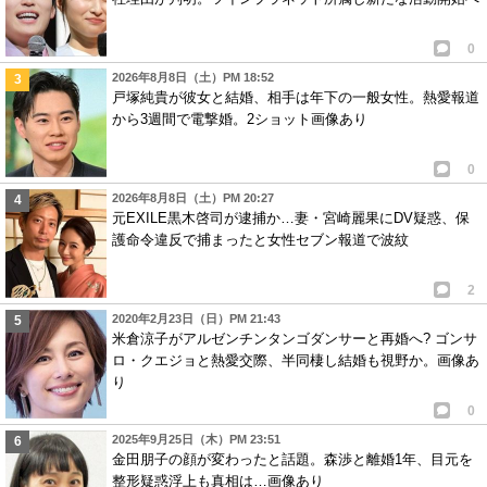
0
2026年8月8日（土）PM 18:52
戸塚純貴が彼女と結婚、相手は年下の一般女性。熱愛報道
から3週間で電撃婚。2ショット画像あり
0
2026年8月8日（土）PM 20:27
元EXILE黒木啓司が逮捕か…妻・宮崎麗果にDV疑惑、保
護命令違反で捕まったと女性セブン報道で波紋
2
2020年2月23日（日）PM 21:43
米倉涼子がアルゼンチンタンゴダンサーと再婚へ? ゴンサ
ロ・クエジョと熱愛交際、半同棲し結婚も視野か。画像あ
り
0
2025年9月25日（木）PM 23:51
金田朋子の顔が変わったと話題。森渉と離婚1年、目元を
整形疑惑浮上も真相は…画像あり