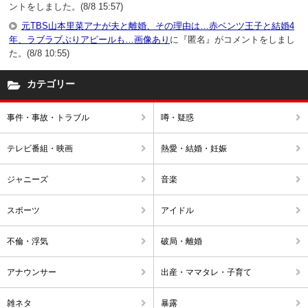
ントをしました。(8/8 15:57)
元TBS山本里菜アナが夫と離婚、その理由は…赤ベンツ王子と結婚4
年、ラブラブぶりアピールも…画像あり
に『匿名』がコメントをしまし
た。(8/8 10:55)
カテゴリー
事件・事故・トラブル
噂・疑惑
テレビ番組・映画
熱愛・結婚・妊娠
ジャニーズ
音楽
スポーツ
アイドル
不倫・浮気
破局・離婚
アナウンサー
出産・ママタレ・子育て
雑ネタ
暴露