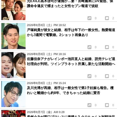
元EXILE黒木啓司が逮捕か…妻・宮崎麗果にDV疑惑、保
護命令違反で捕まったと女性セブン報道で波紋
0
2
2026年8月8日（土）PM 18:52
戸塚純貴が彼女と結婚、相手は年下の一般女性。熱愛報道
から3週間で電撃婚。2ショット画像あり
0
0
2026年8月8日（土）PM 18:16
佐藤佳奈アナがレインボー池田直人と結婚、読売テレビ退
社理由が判明。ツインプラネット所属し新たな活動開始へ
0
0
2026年8月8日（土）PM 15:24
及川光博が再婚、相手は一般女性で第1子妊娠も報告。檀
れいと離婚から約8年、できちゃった結婚に賛否
0
0
2026年8月7日（金）AM 0:28
長州小力が西口プロレスに復帰も? クロちゃんと対戦決定