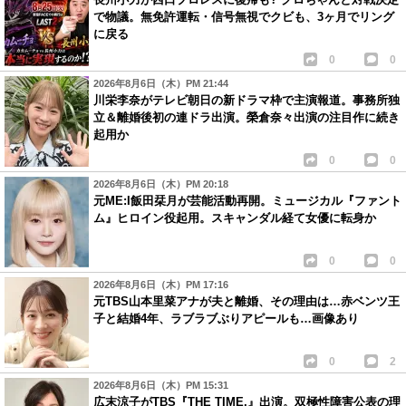
で物議。無免許運転・信号無視でクビも、3ヶ月でリング
に戻る
0
0
2026年8月6日（木）PM 21:44
川栄李奈がテレビ朝日の新ドラマ枠で主演報道。事務所独
立＆離婚後初の連ドラ出演。榮倉奈々出演の注目作に続き
起用か
0
0
2026年8月6日（木）PM 20:18
元ME:I飯田栞月が芸能活動再開。ミュージカル『ファント
ム』ヒロイン役起用。スキャンダル経て女優に転身か
0
0
2026年8月6日（木）PM 17:16
元TBS山本里菜アナが夫と離婚、その理由は…赤ベンツ王
子と結婚4年、ラブラブぶりアピールも…画像あり
0
2
2026年8月6日（木）PM 15:31
広末涼子がTBS『THE TIME,』出演。双極性障害公表の理