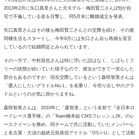
2013年2月に矢口真里さんと元モデル・梅田賢三さん(29)が自
宅で不倫している姿を目撃し、同5月末に離婚成立を発表。
矢口真里さんはその後も梅田賢三さんとの交際を続け、その後
同棲生活もスタートし、今年8月には矢口さん自ら再婚を宣言
しているので結婚間近とみられています。
その一方で、中村昌也さんは特に浮いた話はなく、しばらくフ
リーの状態が続いていた様子なので、彼女ができて一安心した
部分もあるのですが、現在交際しているという森咲智美さんは
「愛人にしたいグラドルNo.1」を名乗り、今売り出し中のグラ
ドルというのが気に掛かりますね。
森咲智美さんは、2010年に「森智美」という名前で『全日本ロ
ードレース選手権』の「Team橋本組 CMSフレッシュJK」のレ
ースクイーンを務め、同チームで共に活動していたメンバーら
と名古屋・大須の超絶元気発信アイドル『OS☆U』として活動