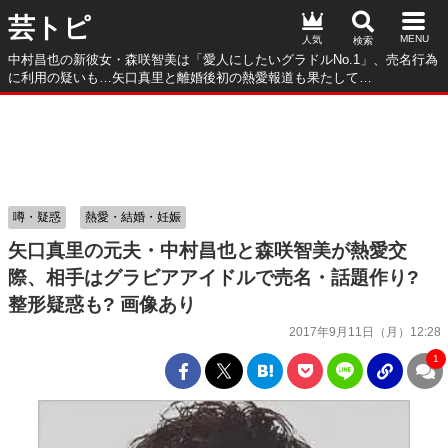
芸トピ
人気
中村昌也の新彼女・森咲智美は「愛人にしたいグラドルNo.1」、売名行為
に利用の疑いも…矢口真里と離婚後初の熱愛報道も果たして…
噂・疑惑
熱愛・結婚・妊娠
矢口真里の元夫・中村昌也と森咲智美が熱愛交
際、相手はグラビアアイドルで売名・話題作り?
整形疑惑も? 画像あり
2017年9月11日（月）12:28
1