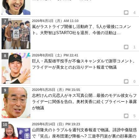
4
2026年6月1日（月）AM 11:10
嵐がラストライブ開催し活動終了、5人が最後にコメン
ト。大野智はSTARTO社を退所、今後の活動は…
1
2026年8月8日（土）PM 22:41
巨人・高梨雄平投手が不倫スキャンダルで謝罪コメント。
フライデーが美女とのお泊りデート報道で物議
0
2020年5月25日（月）PM 15:55
志村けんの元恋人がキス写真公開…最後のモデル彼女らフ
ライデーに関係を告白。奥村美香に続くプライベート暴露
が物議
5
2026年6月14日（日）PM 19:23
山田隆夫のトラブルを週刊文春報道で物議。誹謗中傷疑惑
で『笑点』座布団運び降板へ? 三遊亭円楽が裏の顔暴露の