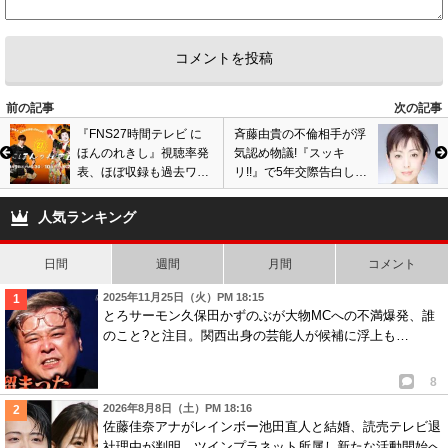
前の記事
次の記事
『FNS27時間テレビ に
斉藤由貴の不倫相手が浮
ほんのれきし』視聴率発
気認め物議!『スッキ
表、ほぼ収録も過去ワー
リ!!』で5年交際告白し真
ストの数字上回る結果!
相を説明…家族に謝罪も
視聴者の声は賛否両論
批判殺到
人気ランキング
も…
日間
週間
月間
コメント
2025年11月25日（火）PM 18:15
とろサーモン久保田かずのぶが大物MCへの不満爆発、誰
のこと?と注目。関西出身の芸能人が候補に浮上も…
8
2026年8月8日（土）PM 18:16
佐藤佳奈アナがレインボー池田直人と結婚、読売テレビ退
社理由が判明。ツインプラネット所属し新たな活動開始へ