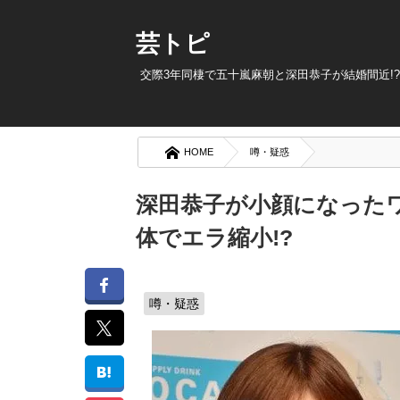
芸トピ
交際3年同棲で五十嵐麻朝と深田恭子が結婚間近!
HOME
噂・疑惑
深田恭子が小顔になった
体でエラ縮小!?
噂・疑惑