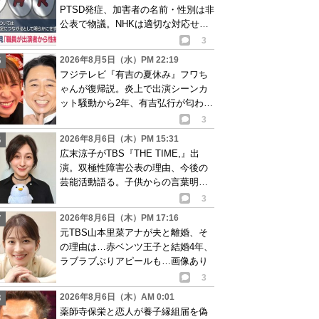
PTSD発症、加害者の名前・性別は非
公表で物議。NHKは適切な対応せず
謝罪
3
2026年8月5日（水）PM 22:19
フジテレビ『有吉の夏休み』フワち
ゃんが復帰説。炎上で出演シーンカ
ット騒動から2年、有吉弘行が匂わせ
か
3
2026年8月6日（木）PM 15:31
広末涼子がTBS『THE TIME,』出
演。双極性障害公表の理由、今後の
芸能活動語る。子供からの言葉明か
し批判も…
3
2026年8月6日（木）PM 17:16
元TBS山本里菜アナが夫と離婚、そ
の理由は…赤ベンツ王子と結婚4年、
ラブラブぶりアピールも…画像あり
3
2026年8月6日（木）AM 0:01
薬師寺保栄と恋人が養子縁組届を偽