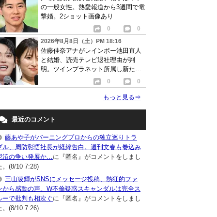
の一般女性。熱愛報道から3週間で電
撃婚。2ショット画像あり
0
0
2026年8月8日（土）PM 18:16
佐藤佳奈アナがレインボー池田直人
と結婚、読売テレビ退社理由が判
明。ツインプラネット所属し新たな
活動開始へ
0
0
もっと見る
⇒
最近のコメント
藤あや子がバーニングプロからの独立巡りトラ
ブル、周防彰悟社長が経緯告白。週刊文春も巻込み
泥沼の争い発展か…
に『匿名』がコメントをしまし
。(8/10 7:28)
三山凌輝がSNSにメッセージ投稿、熱狂的ファ
ンから感動の声。W不倫疑惑スキャンダルは完全ス
ルーで批判も相次ぐ
に『匿名』がコメントをしまし
。(8/10 7:26)