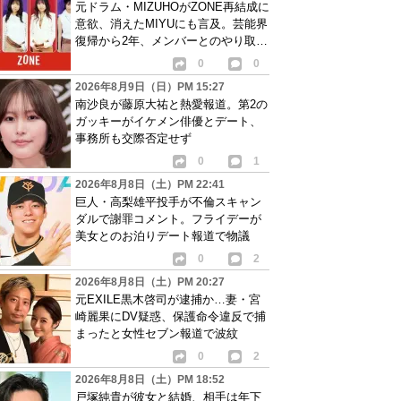
元ドラム・MIZUHOがZONE再結成に
意欲、消えたMIYUにも言及。芸能界
復帰から2年、メンバーとのやり取り
語る
0
0
2026年8月9日（日）PM 15:27
南沙良が藤原大祐と熱愛報道。第2の
ガッキーがイケメン俳優とデート、
事務所も交際否定せず
0
1
2026年8月8日（土）PM 22:41
巨人・高梨雄平投手が不倫スキャン
ダルで謝罪コメント。フライデーが
美女とのお泊りデート報道で物議
0
2
2026年8月8日（土）PM 20:27
元EXILE黒木啓司が逮捕か…妻・宮
崎麗果にDV疑惑、保護命令違反で捕
まったと女性セブン報道で波紋
0
2
2026年8月8日（土）PM 18:52
戸塚純貴が彼女と結婚、相手は年下