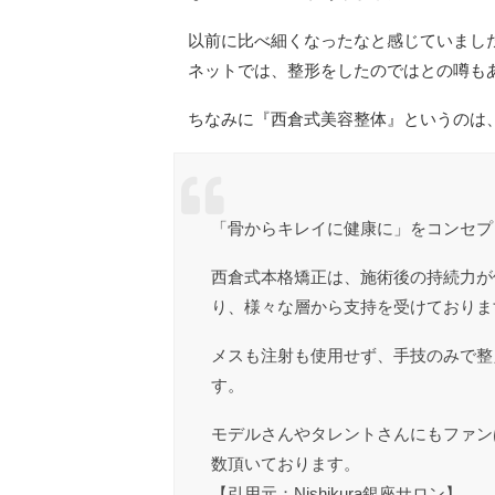
以前に比べ細くなったなと感じていまし
ネットでは、整形をしたのではとの噂も
ちなみに『西倉式美容整体』というのは
「骨からキレイに健康に」をコンセプ
西倉式本格矯正は、施術後の持続力が
り、様々な層から支持を受けておりま
メスも注射も使用せず、手技のみで整
す。
モデルさんやタレントさんにもファン
数頂いております。
【引用元：Nishikura銀座サロン】