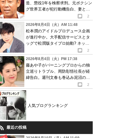
造、懲役1年を検察求刑。元ボクシン
グ世界王者が犯行動機告白、妻と離
婚成立も判明
2
2026年8月4日（火）AM 11:48
松本潤のアイドルプロデュース企画
が進行中か。大手配信サービスとタ
ッグで松潤版タイプロ始動? ネット
で賛否の声
2
2026年8月4日（火）PM 17:38
藤あや子がバーニングプロからの独
立巡りトラブル、周防彰悟社長が経
緯告白。週刊文春も巻込み泥沼の争
い発展か…
2
人気ブログランキング
最近の投稿