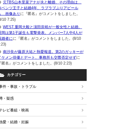
元TBS山本里菜アナが夫と離婚、その理由は…
赤ベンツ王子と結婚4年、ラブラブぶりアピール
も…画像あり
に『匿名』がコメントをしました。
8/10 7:25)
WEST.重岡大毅と濵田崇裕が一般女性と結婚。
重岡は第1子誕生も電撃発表。メンバー7人中4人が
既婚者に
に『匿名』がコメントをしました。(8/10
:23)
南沙良が藤原大祐と熱愛報道。第2のガッキーが
イケメン俳優とデート、事務所も交際否定せず
に
『匿名』がコメントをしました。(8/10 2:23)
カテゴリー
事件・事故・トラブル
噂・疑惑
テレビ番組・映画
熱愛・結婚・妊娠