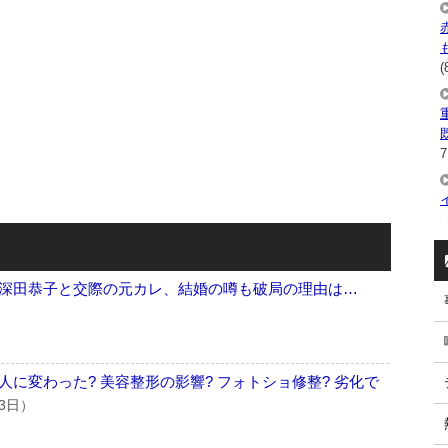
(
7
深田恭子と交際の元カレ、結婚の噂も破局の理由は…
に変わった? 美容整形の影響? フォトショ修整? 劣化で
月3日）