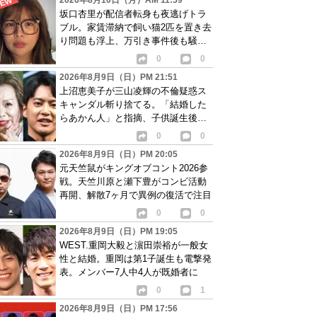
2026年8月10日（月）AM 11:59
坂口杏里が配信者転身も夜逃げトラ
ブル。家賃滞納で飼い猫2匹を置き去
り問題も浮上、万引き事件後も騒動
続く
0
0
2026年8月9日（日）PM 21:51
上沼恵美子が三山凌輝の不倫疑惑ス
キャンダル斬り捨てる。「結婚した
らあかん人」と指摘、子供誕生後の
女性問題が物議
0
0
2026年8月9日（日）PM 20:05
元天竺鼠がキングオブコント2026参
戦。天竺川原と瀬下豊がコンビ活動
再開、解散7ヶ月で異例の復活で注目
0
0
2026年8月9日（日）PM 19:05
WEST.重岡大毅と濵田崇裕が一般女
性と結婚。重岡は第1子誕生も電撃発
表。メンバー7人中4人が既婚者に
0
1
2026年8月9日（日）PM 17:56