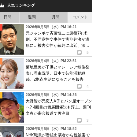
人気ランキング
日間
週間
月間
コメント
2026年8月5日（水）PM 16:21
元ジャンポケ斉藤慎二に懲役7年求
刑。不同意性交事件で実刑判決が濃
厚に…被害女性が裁判に出廷、深刻
な被害告白
5
2026年8月4日（火）PM 22:51
菊地亜美が子供とマレーシア移住発
表し理由説明。日本で芸能活動継
続、2拠点生活になることを報告
4
2026年8月5日（水）PM 14:36
大野智が元恋人A子とパン屋オープン
へ? 4回目の個展開催説も浮上。週刊
文春が密会報道で再注目
3
2026年8月5日（水）PM 18:52
NHK職員が番組出演者から性被害で