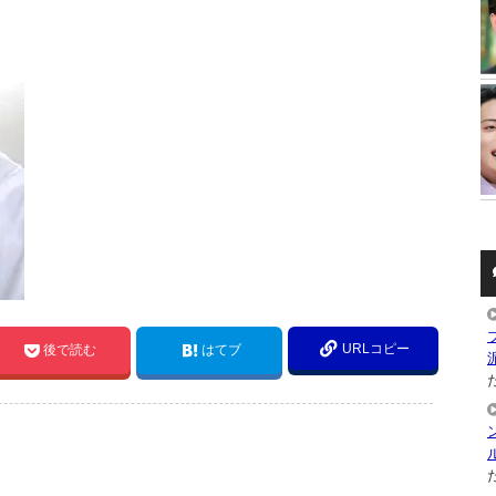
URLコピー
後で読む
はてブ
た
た