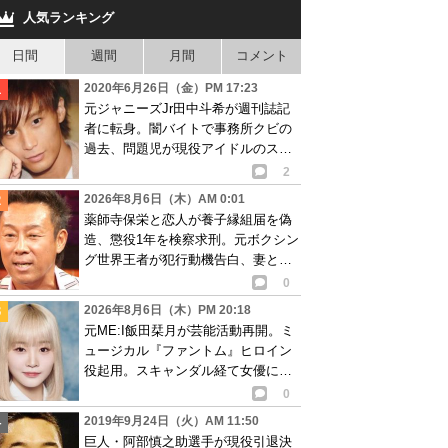
人気ランキング
日間
週間
月間
コメント
2020年6月26日（金）PM 17:23
元ジャニーズJr田中斗希が週刊誌記
者に転身。闇バイトで事務所クビの
過去、問題児が現役アイドルのスキ
ャンダルスクープへ?
2
2026年8月6日（木）AM 0:01
薬師寺保栄と恋人が養子縁組届を偽
造、懲役1年を検察求刑。元ボクシン
グ世界王者が犯行動機告白、妻と離
婚成立も判明
0
2026年8月6日（木）PM 20:18
元ME:I飯田栞月が芸能活動再開。ミ
ュージカル『ファントム』ヒロイン
役起用。スキャンダル経て女優に転
身か
0
2019年9月24日（火）AM 11:50
巨人・阿部慎之助選手が現役引退決