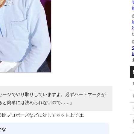
た
ま
セージでやり取りしていますよ。必ずハートマークが
ると簡単には決められないので……」
公開プロポーズなどに対してネット上では、
いな