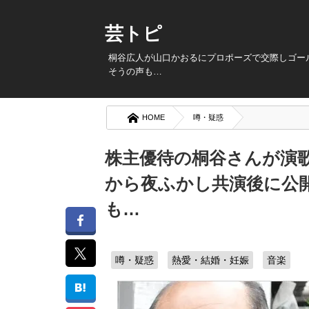
芸トピ
桐谷広人が山口かおるにプロポーズで交際しゴー
そうの声も…
HOME
噂・疑惑
株主優待の桐谷さんが演歌
から夜ふかし共演後に公
も…
噂・疑惑
熱愛・結婚・妊娠
音楽