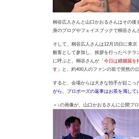
桐谷広人さんと山口かおるさんはその後
身のブログやフェイスブックで桐谷さん
そして、桐谷広人さんは12月15日に東
般客として参加し、挨拶を行ったベテラ
に呼ぶと、桐谷さんが
「今日は婚姻届を
す」
と、約400人のファンの前で突然の
すると、会場からは大きな拍手が起こっ
がら、プロポーズの返事はお茶を濁して
＜↓の画像が、山口かおるさんに公開プ