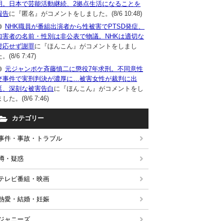
明。日本で芸能活動継続、2拠点生活になることを
報告
に『匿名』がコメントをしました。(8/6 10:48)
NHK職員が番組出演者から性被害でPTSD発症、
加害者の名前・性別は非公表で物議。NHKは適切な
対応せず謝罪
に『ほんこん』がコメントをしまし
。(8/6 7:47)
元ジャンポケ斉藤慎二に懲役7年求刑。不同意性
交事件で実刑判決が濃厚に…被害女性が裁判に出
廷、深刻な被害告白
に『ほんこん』がコメントをし
した。(8/6 7:46)
カテゴリー
事件・事故・トラブル
噂・疑惑
テレビ番組・映画
熱愛・結婚・妊娠
ジャニーズ