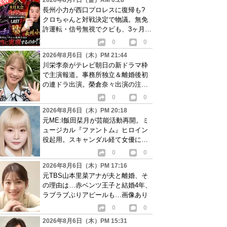
2026年8月7日（金）AM 0:28
長州小力が西口プロレスに復帰も?
クロちゃんと対戦決定で物議。無免
許運転・信号無視でクビも、3ヶ月で
リングに戻る
0
0
2026年8月6日（木）PM 21:44
川栄李奈がテレビ朝日の新ドラマ枠
で主演報道。事務所独立＆離婚後初
の連ドラ出演。榮倉奈々出演の注目
作に続き起用か
0
0
2026年8月6日（木）PM 20:18
元ME:I飯田栞月が芸能活動再開。ミ
ュージカル『ファントム』ヒロイン
役起用。スキャンダル経て女優に転
身か
0
0
2026年8月6日（木）PM 17:16
元TBS山本里菜アナが夫と離婚、そ
の理由は…赤ベンツ王子と結婚4年、
ラブラブぶりアピールも…画像あり
0
0
2026年8月6日（木）PM 15:31