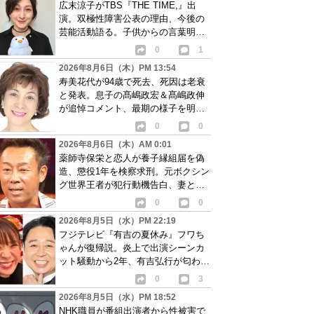
広末涼子がTBS『THE TIME,』出
演。双極性障害公表の理由、今後の
芸能活動語る。子供からの言葉明か
し批判も…
0
1
2026年8月6日（木）PM 13:54
寿美花代が94歳で死去、死因は老衰
と発表。息子の髙嶋政宏＆髙嶋政伸
が追悼コメント、最期の様子を明か
す
0
0
2026年8月6日（木）AM 0:01
薬師寺保栄と恋人が養子縁組届を偽
造、懲役1年を検察求刑。元ボクシン
グ世界王者が犯行動機告白、妻と離
婚成立も判明
0
0
2026年8月5日（水）PM 22:19
フジテレビ『有吉の夏休み』フワち
ゃんが復帰説。炎上で出演シーンカ
ット騒動から2年、有吉弘行が匂わせ
か
0
3
2026年8月5日（水）PM 18:52
NHK職員が番組出演者から性被害で