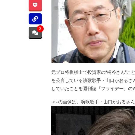
2
元プロ将棋棋士で投資家の“桐谷さん”こ
を公言している演歌歌手・山口かおるさん
していたことを週刊誌『フライデー』の
＜↓の画像は、演歌歌手・山口かおるさ