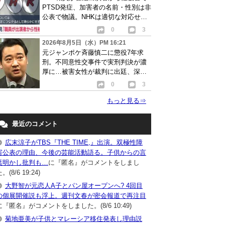
PTSD発症、加害者の名前・性別は非
公表で物議。NHKは適切な対応せず
謝罪
0
3
2026年8月5日（水）PM 16:21
元ジャンポケ斉藤慎二に懲役7年求
刑。不同意性交事件で実刑判決が濃
厚に…被害女性が裁判に出廷、深刻
な被害告白
0
3
もっと見る
⇒
最近のコメント
広末涼子がTBS『THE TIME,』出演。双極性障
害公表の理由、今後の芸能活動語る。子供からの言
葉明かし批判も…
に『匿名』がコメントをしまし
。(8/6 19:24)
大野智が元恋人A子とパン屋オープンへ? 4回目
の個展開催説も浮上。週刊文春が密会報道で再注目
に『匿名』がコメントをしました。(8/6 10:49)
菊地亜美が子供とマレーシア移住発表し理由説