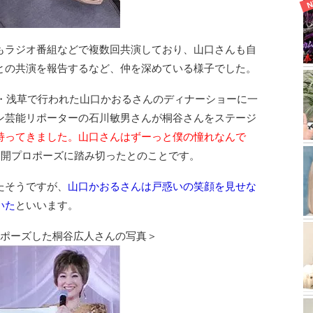
もラジオ番組などで複数回共演しており、山口さんも自
との共演を報告するなど、仲を深めている様子でした。
京・浅草で行われた山口かおるさんのディナーショーに一
ン芸能リポーターの石川敏男さんが桐谷さんをステージ
持ってきました。山口さんはずーっと僕の憧れなんで
公開プロポーズに踏み切ったとのことです。
たそうですが、
山口かおるさんは戸惑いの笑顔を見せな
いた
といいます。
ロポーズした桐谷広人さんの写真＞