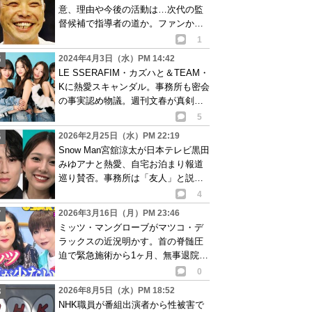
意、理由や今後の活動は…次代の監
督候補で指導者の道か。ファンから
引退を惜しむ声
1
2024年4月3日（水）PM 14:42
LE SSERAFIM・カズハと＆TEAM・
Kに熱愛スキャンダル。事務所も密会
の事実認め物議。週刊文春が真剣交
際報道
5
2026年2月25日（水）PM 22:19
Snow Man宮舘涼太が日本テレビ黒田
みゆアナと熱愛、自宅お泊まり報道
巡り賛否。事務所は「友人」と説明
も…
4
2026年3月16日（月）PM 23:46
ミッツ・マングローブがマツコ・デ
ラックスの近況明かす。首の脊髄圧
迫で緊急施術から1ヶ月、無事退院し
自宅療養中
0
2026年8月5日（水）PM 18:52
NHK職員が番組出演者から性被害で