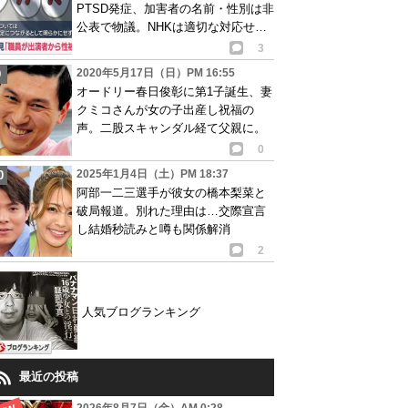
PTSD発症、加害者の名前・性別は非
公表で物議。NHKは適切な対応せず
謝罪
3
2020年5月17日（日）PM 16:55
オードリー春日俊彰に第1子誕生、妻
クミコさんが女の子出産し祝福の
声。二股スキャンダル経て父親に。
0
2025年1月4日（土）PM 18:37
阿部一二三選手が彼女の橋本梨菜と
破局報道。別れた理由は…交際宣言
し結婚秒読みと噂も関係解消
2
人気ブログランキング
最近の投稿