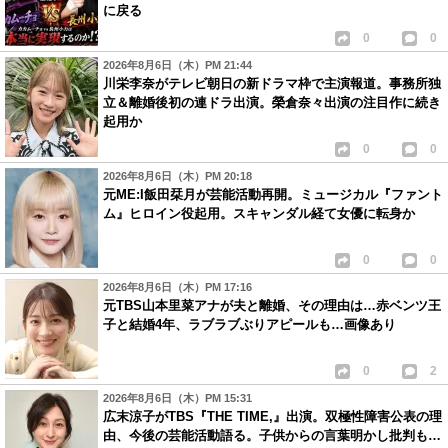
に戻る
0
0
2026年8月6日（木）PM 21:44
川栄李奈がテレビ朝日の新ドラマ枠で主演報道。事務所独
立＆離婚後初の連ドラ出演。榮倉奈々出演の注目作に続き
起用か
0
0
2026年8月6日（木）PM 20:18
元ME:I飯田栞月が芸能活動再開。ミュージカル『ファント
ム』ヒロイン役起用。スキャンダル経て女優に転身か
0
0
2026年8月6日（木）PM 17:16
元TBS山本里菜アナが夫と離婚、その理由は…赤ベンツ王
子と結婚4年、ラブラブぶりアピールも…画像あり
0
2
2026年8月6日（木）PM 15:31
広末涼子がTBS『THE TIME,』出演。双極性障害公表の理
由、今後の芸能活動語る。子供からの言葉明かし批判も…