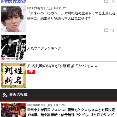
0
2022年5月7日（土）PM 21:57
『未来への10カウント』木村拓哉の主演ドラマ史上最低視
聴率に…結果巡り物議も本人は気にせず?
2
人気ブログランキング
姓名判断の結果が的確過ぎてヤバイｗｗ
PR
最近の投稿
2026年8月7日（金）AM 0:28
長州小力が西口プロレスに復帰も? クロちゃんと対戦決定
で物議。無免許運転・信号無視でクビも、3ヶ月でリング