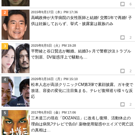
6
2015年9月17日（木）PM 17:36
高嶋政伸が大学病院の女性医師と結婚! 交際1年で再婚! 子
供は妊娠しておらず、挙式・披露宴は親族のみ
2
2025年8月5日（火）PM 19:28
平野綾と谷口賢志が離婚。結婚3ヶ月で警察沙汰トラブル
で別居、DV疑惑浮上で騒動も…
2
2026年3月16日（月）PM 15:10
松本人志が高須クリニックCM第3弾で素顔披露。ガキ使で
放送、容姿の変化に注目集まる。テレビ復帰巡り様々な反
応
2
2017年6月9日（金）PM 17:06
三木道三の現在「DOZAN11」に改名し復帰、活動休止の
理由は病気?テレビで告白! 薬物使用疑惑やエイズで死亡説
の真相は…