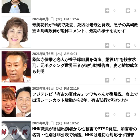
0
2
2026年8月6日（木）PM 13:54
寿美花代が94歳で死去、死因は老衰と発表。息子の髙嶋政
宏＆髙嶋政伸が追悼コメント、最期の様子を明かす
0
0
2026年8月6日（木）AM 0:01
薬師寺保栄と恋人が養子縁組届を偽造、懲役1年を検察求
刑。元ボクシング世界王者が犯行動機告白、妻と離婚成立
も判明
0
2
2026年8月5日（水）PM 22:19
フジテレビ『有吉の夏休み』フワちゃんが復帰説。炎上で
出演シーンカット騒動から2年、有吉弘行が匂わせか
0
3
2026年8月5日（水）PM 18:52
NHK職員が番組出演者から性被害でPTSD発症、加害者の
名前・性別は非公表で物議。NHKは適切な対応せず謝罪