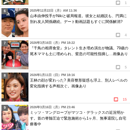
1
2025年12月22日（月）AM 11:36
山本由伸投手がNikiと破局報道。彼女と結婚説も、円満に
別れ友人関係継続。デート動画話題もすぐに関係解消?
4
2026年3月16日（月）PM 18:22
『千鳥の相席食堂』タレント生き埋め演出が物議。79歳の
尾木ママも土に埋められ、窒息の可能性指摘し…画像あり
5
2026年1月11日（日）PM 18:16
王林の顔が変わった? 美容整形疑惑も浮上、別人レベルの
変化指摘する声相次ぐ。画像あり
15
2026年3月16日（月）PM 23:46
ミッツ・マングローブがマツコ・デラックスの近況明か
す。首の脊髄圧迫で緊急施術から1ヶ月、無事退院し自宅
療養中