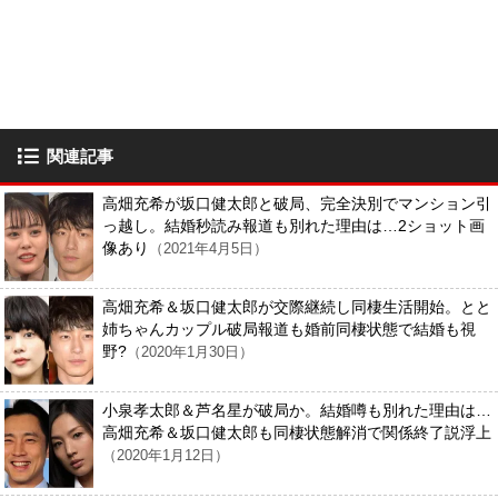
関連記事
高畑充希が坂口健太郎と破局、完全決別でマンション引
っ越し。結婚秒読み報道も別れた理由は…2ショット画
像あり
（2021年4月5日）
高畑充希＆坂口健太郎が交際継続し同棲生活開始。とと
姉ちゃんカップル破局報道も婚前同棲状態で結婚も視
野?
（2020年1月30日）
小泉孝太郎＆芦名星が破局か。結婚噂も別れた理由は…
高畑充希＆坂口健太郎も同棲状態解消で関係終了説浮上
（2020年1月12日）