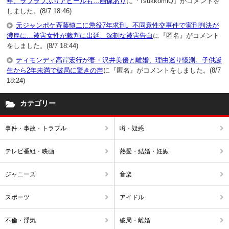
年、ラブラブぶりアピールも…画像あり
に『TsukkomiQ』がコメントを
しました。(8/7 18:46)
元ジャンポケ斉藤慎二に懲役7年求刑。不同意性交事件で実刑判決が
濃厚に…被害女性が裁判に出廷、深刻な被害告白
に『匿名』がコメント
をしました。(8/7 18:44)
ティモンディ高岸宏行が妻・沢井美優と離婚、理由巡り憶測。子供誕
生から2年未満で破局に驚きの声
に『匿名』がコメントをしました。(8/7
18:24)
カテゴリー
事件・事故・トラブル
噂・疑惑
テレビ番組・映画
熱愛・結婚・妊娠
ジャニーズ
音楽
スポーツ
アイドル
不倫・浮気
破局・離婚