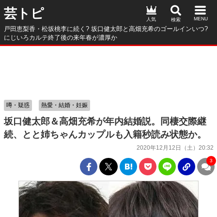
芸トピ
人気
戸田恵梨香・松坂桃李に続く? 坂口健太郎と高畑充希のゴールインいつ?
にじいろカルテ終了後の来年春が濃厚か
噂・疑惑
熱愛・結婚・妊娠
坂口健太郎＆高畑充希が年内結婚説。同棲交際継
続、とと姉ちゃんカップルも入籍秒読み状態か。
2020年12月12日（土）20:32
3