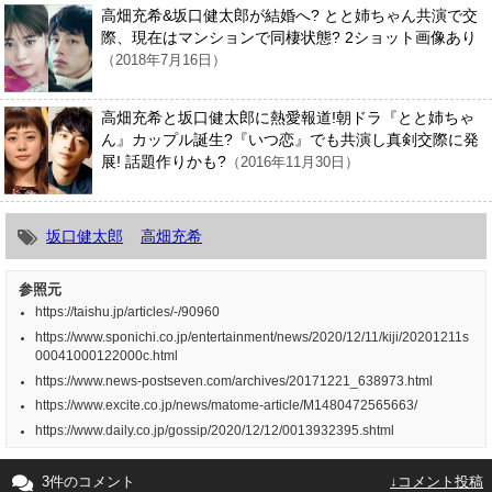
高畑充希&坂口健太郎が結婚へ? とと姉ちゃん共演で交
際、現在はマンションで同棲状態? 2ショット画像あり
（2018年7月16日）
高畑充希と坂口健太郎に熱愛報道!朝ドラ『とと姉ちゃ
ん』カップル誕生?『いつ恋』でも共演し真剣交際に発
展! 話題作りかも?
（2016年11月30日）
坂口健太郎
高畑充希
参照元
https://taishu.jp/articles/-/90960
https://www.sponichi.co.jp/entertainment/news/2020/12/11/kiji/20201211s
00041000122000c.html
https://www.news-postseven.com/archives/20171221_638973.html
https://www.excite.co.jp/news/matome-article/M1480472565663/
https://www.daily.co.jp/gossip/2020/12/12/0013932395.shtml
3件のコメント
↓コメント投稿