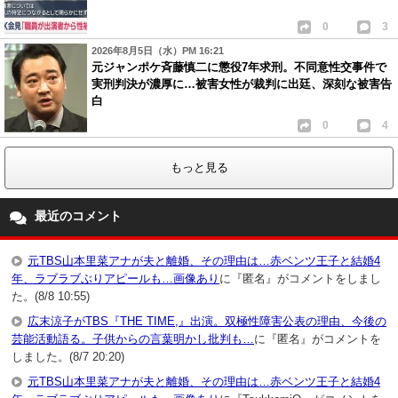
0
3
2026年8月5日（水）PM 16:21
元ジャンポケ斉藤慎二に懲役7年求刑。不同意性交事件で
実刑判決が濃厚に…被害女性が裁判に出廷、深刻な被害告
白
0
4
もっと見る
最近のコメント
元TBS山本里菜アナが夫と離婚、その理由は…赤ベンツ王子と結婚4
年、ラブラブぶりアピールも…画像あり
に『匿名』がコメントをしまし
た。(8/8 10:55)
広末涼子がTBS『THE TIME,』出演。双極性障害公表の理由、今後の
芸能活動語る。子供からの言葉明かし批判も…
に『匿名』がコメントを
しました。(8/7 20:20)
元TBS山本里菜アナが夫と離婚、その理由は…赤ベンツ王子と結婚4