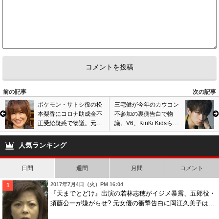
前の記事
次の記事
ポケモン・サトシ役の松
三宅健が今年のカウコン
本梨香にコロナ助成金不
不参加の裏側告白で物
正受給疑惑で物議。元マ
議。V6、KinKi Kidsら除
ネージャーが告発、裏の
外の理由、ジャニーズか
顔暴露も真相は…
ら冷遇か…
人気ランキング
日間
週間
月間
コメント
2017年7月4日（火）PM 16:04
『天までとどけ』出演の若林志穂がイジメ暴露、五郎役・
須藤公一が嫌がらせ? 元女優の衝撃告白に岡江久美子は…