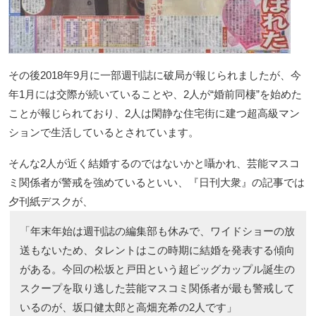
その後2018年9月に一部週刊誌に破局が報じられましたが、今
年1月には交際が続いていることや、2人が“婚前同棲”を始めた
ことが報じられており、2人は閑静な住宅街に建つ超高級マン
ションで生活しているとされています。
そんな2人が近く結婚するのではないかと囁かれ、芸能マスコ
ミ関係者が警戒を強めているといい、『日刊大衆』の記事では
夕刊紙デスクが、
「年末年始は週刊誌の編集部も休みで、ワイドショーの放
送もないため、タレントはこの時期に結婚を発表する傾向
がある。今回の松坂と戸田という超ビッグカップル誕生の
スクープを取り逃した芸能マスコミ関係者が最も警戒して
いるのが、坂口健太郎と高畑充希の2人です」