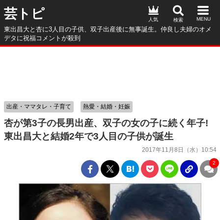
芸トピ
人気
東出昌大と杏に3人目の子供、双子出産後に無事誕生。仲良し夫婦のオメ
デタに祝福コメントが殺到
出産・ママタレ・子育て
熱愛・結婚・妊娠
杏が第3子の長男出産、双子の女の子に続く年子!
東出昌大と結婚2年で3人目の子供が誕生
2017年11月8日（水）10:54
2