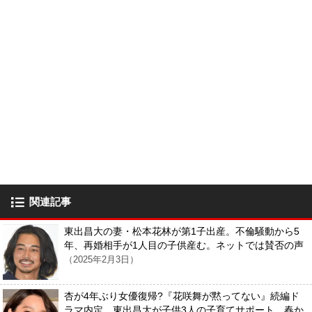
関連記事
東出昌大の妻・松本花林が第1子出産。不倫騒動から5
年、再婚相手が1人目の子供産む。ネットでは賛否の声
（2025年2月3日）
杏が4年ぶり女優復帰?『花咲舞が黙ってない』続編ド
ラマ内定。東出昌大が子供3人の子育てサポート、春か