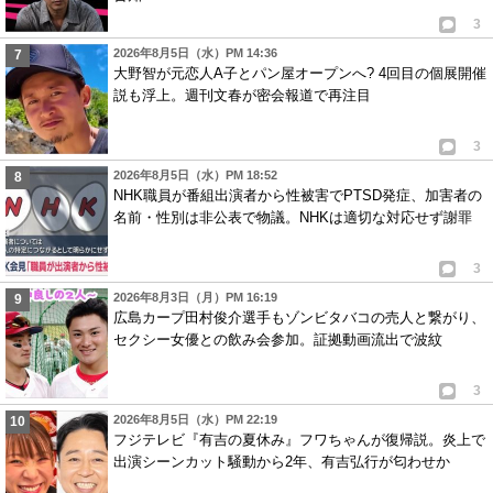
3
2026年8月5日（水）PM 14:36
大野智が元恋人A子とパン屋オープンへ? 4回目の個展開催
説も浮上。週刊文春が密会報道で再注目
3
2026年8月5日（水）PM 18:52
NHK職員が番組出演者から性被害でPTSD発症、加害者の
名前・性別は非公表で物議。NHKは適切な対応せず謝罪
3
2026年8月3日（月）PM 16:19
広島カープ田村俊介選手もゾンビタバコの売人と繋がり、
セクシー女優との飲み会参加。証拠動画流出で波紋
3
2026年8月5日（水）PM 22:19
フジテレビ『有吉の夏休み』フワちゃんが復帰説。炎上で
出演シーンカット騒動から2年、有吉弘行が匂わせか