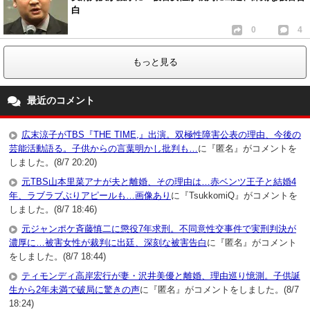
白
0
4
もっと見る
最近のコメント
広末涼子がTBS『THE TIME,』出演。双極性障害公表の理由、今後の
芸能活動語る。子供からの言葉明かし批判も…
に『匿名』がコメントを
しました。(8/7 20:20)
元TBS山本里菜アナが夫と離婚、その理由は…赤ベンツ王子と結婚4
年、ラブラブぶりアピールも…画像あり
に『TsukkomiQ』がコメントを
しました。(8/7 18:46)
元ジャンポケ斉藤慎二に懲役7年求刑。不同意性交事件で実刑判決が
濃厚に…被害女性が裁判に出廷、深刻な被害告白
に『匿名』がコメント
をしました。(8/7 18:44)
ティモンディ高岸宏行が妻・沢井美優と離婚、理由巡り憶測。子供誕
生から2年未満で破局に驚きの声
に『匿名』がコメントをしました。(8/7
18:24)