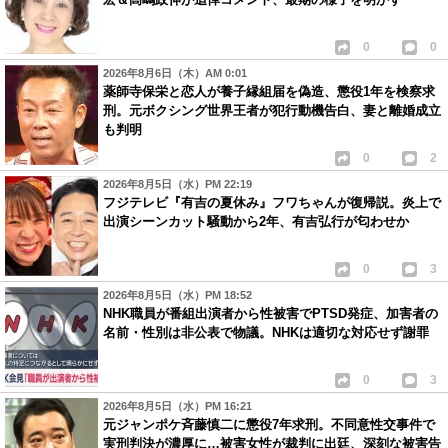
0
0
2026年8月6日（木）AM 0:01
薬師寺保栄と恋人が養子縁組届を偽造、懲役1年を検察求
刑。元ボクシング世界王者が犯行動機告白、妻と離婚成立
も判明
0
2
2026年8月5日（水）PM 22:19
フジテレビ『有吉の夏休み』フワちゃんが復帰説。炎上で
出演シーンカット騒動から2年、有吉弘行が匂わせか
0
3
2026年8月5日（水）PM 18:52
NHK職員が番組出演者から性被害でPTSD発症、加害者の
名前・性別は非公表で物議。NHKは適切な対応せず謝罪
0
3
2026年8月5日（水）PM 16:21
元ジャンポケ斉藤慎二に懲役7年求刑。不同意性交事件で
実刑判決が濃厚に…被害女性が裁判に出廷、深刻な被害告