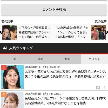
前の記事
次の記事
山下智久と戸田恵梨香に
古舘伊知郎の新番組『モ
熱愛交際疑惑? プライベ
ノシリーのとっておき』
ートで海に…成田凌が接
視聴率が爆死…『フルタ
触事故後に密会が判明
チさん』に続く大コケ、
打ち切りコース確定か
人気ランキング
日間
週間
月間
コメント
2026年8月1日（土）AM 0:02
元宝塚・花乃まりあが三山凌輝とW不倫疑惑で大チャンス
失う? 今後の活動に悪影響の恐れ、事務所移籍が消滅も?
5
2026年8月4日（火）PM 22:51
菊地亜美が子供とマレーシア移住発表し理由説明。日本で
芸能活動継続、2拠点生活になることを報告