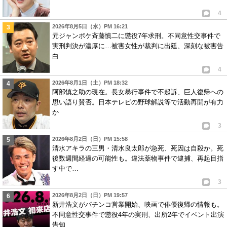
4
2026年8月5日（水）PM 16:21
元ジャンポケ斉藤慎二に懲役7年求刑。不同意性交事件で
実刑判決が濃厚に…被害女性が裁判に出廷、深刻な被害告
白
4
2026年8月1日（土）PM 18:32
阿部慎之助の現在。長女暴行事件で不起訴、巨人復帰への
思い語り賛否。日本テレビの野球解説等で活動再開が有力
か
3
2026年8月2日（日）PM 15:58
清水アキラの三男・清水良太郎が急死、死因は自殺か。死
後数週間経過の可能性も。違法薬物事件で逮捕、再起目指
す中で…
3
2026年8月2日（日）PM 19:57
新井浩文がパチンコ営業開始、映画で俳優復帰の情報も。
不同意性交事件で懲役4年の実刑、出所2年でイベント出演
告知