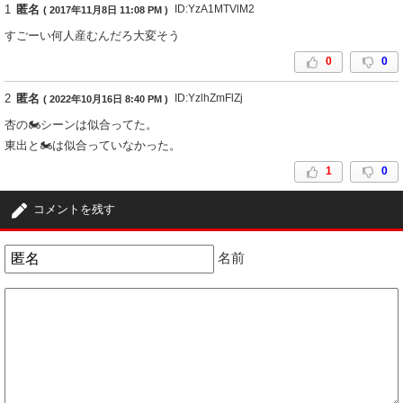
1
匿名
ID:YzA1MTVlM2
( 2017年11月8日 11:08 PM )
すごーい何人産むんだろ大変そう
0
0
2
匿名
ID:YzlhZmFlZj
( 2022年10月16日 8:40 PM )
杏の🏍️シーンは似合ってた。
東出と🏍️は似合っていなかった。
1
0
コメントを残す
名前