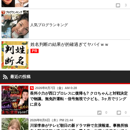
3
人気ブログランキング
姓名判断の結果が的確過ぎてヤバイｗｗ
PR
最近の投稿
2026年8月7日（金）AM 0:28
長州小力が西口プロレスに復帰も? クロちゃんと対戦決定
で物議。無免許運転・信号無視でクビも、3ヶ月でリング
に戻る
0
0
2026年8月6日（木）PM 21:44
川栄李奈がテレビ朝日の新ドラマ枠で主演報道。事務所独