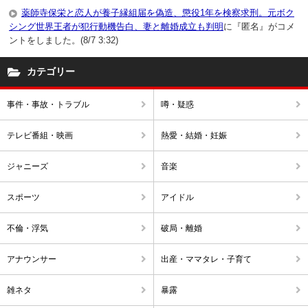
薬師寺保栄と恋人が養子縁組届を偽造、懲役1年を検察求刑。元ボク
シング世界王者が犯行動機告白、妻と離婚成立も判明
に『匿名』がコメ
ントをしました。(8/7 3:32)
カテゴリー
事件・事故・トラブル
噂・疑惑
テレビ番組・映画
熱愛・結婚・妊娠
ジャニーズ
音楽
スポーツ
アイドル
不倫・浮気
破局・離婚
アナウンサー
出産・ママタレ・子育て
雑ネタ
暴露