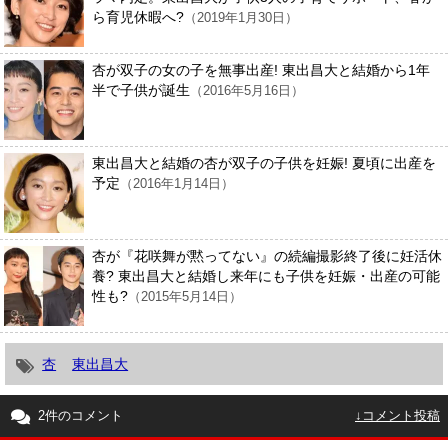
ら育児休暇へ?
（2019年1月30日）
杏が双子の女の子を無事出産! 東出昌大と結婚から1年
半で子供が誕生
（2016年5月16日）
東出昌大と結婚の杏が双子の子供を妊娠! 夏頃に出産を
予定
（2016年1月14日）
杏が『花咲舞が黙ってない』の続編撮影終了後に妊活休
養? 東出昌大と結婚し来年にも子供を妊娠・出産の可能
性も?
（2015年5月14日）
杏
東出昌大
2件のコメント
↓コメント投稿