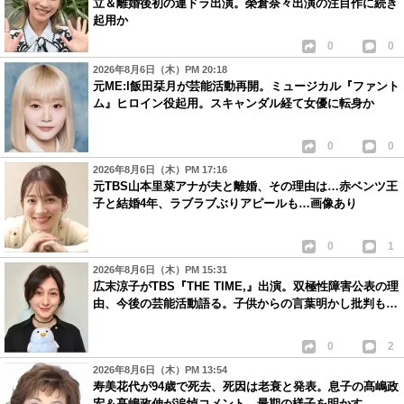
立＆離婚後初の連ドラ出演。榮倉奈々出演の注目作に続き
起用か
0
0
2026年8月6日（木）PM 20:18
元ME:I飯田栞月が芸能活動再開。ミュージカル『ファント
ム』ヒロイン役起用。スキャンダル経て女優に転身か
0
0
2026年8月6日（木）PM 17:16
元TBS山本里菜アナが夫と離婚、その理由は…赤ベンツ王
子と結婚4年、ラブラブぶりアピールも…画像あり
0
1
2026年8月6日（木）PM 15:31
広末涼子がTBS『THE TIME,』出演。双極性障害公表の理
由、今後の芸能活動語る。子供からの言葉明かし批判も…
0
2
2026年8月6日（木）PM 13:54
寿美花代が94歳で死去、死因は老衰と発表。息子の髙嶋政
宏＆髙嶋政伸が追悼コメント、最期の様子を明かす