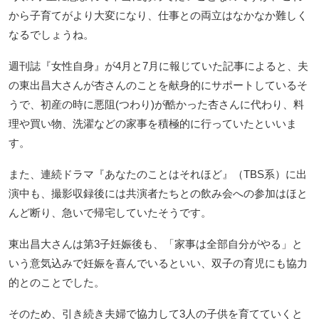
から子育てがより大変になり、仕事との両立はなかなか難しく
なるでしょうね。
週刊誌『女性自身』が4月と7月に報じていた記事によると、夫
の東出昌大さんが杏さんのことを献身的にサポートしているそ
うで、初産の時に悪阻(つわり)が酷かった杏さんに代わり、料
理や買い物、洗濯などの家事を積極的に行っていたといいま
す。
また、連続ドラマ『あなたのことはそれほど』（TBS系）に出
演中も、撮影収録後には共演者たちとの飲み会への参加はほと
んど断り、急いで帰宅していたそうです。
東出昌大さんは第3子妊娠後も、「家事は全部自分がやる」と
いう意気込みで妊娠を喜んでいるといい、双子の育児にも協力
的とのことでした。
そのため、引き続き夫婦で協力して3人の子供を育てていくと