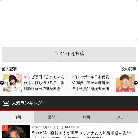
前の記事
次の記事
テレビ朝日『あのちゃん
バレーボール日本代表・
ねる』打ち切り終了。番
佐藤駿一郎が大麻所持、
組降板宣言で継続断念
選手全員に尿検査実施
か。あのちゃんが芸能界
へ。合宿中に逮捕で波
で要注意人物扱いに?
紋、知人から入手したと
人気ランキング
供述か
日間
週間
月間
コメント
2026年3月15日（日）PM 22:06
Snow Man宮舘涼太が黒田みゆアナとの熱愛報道を謝罪。