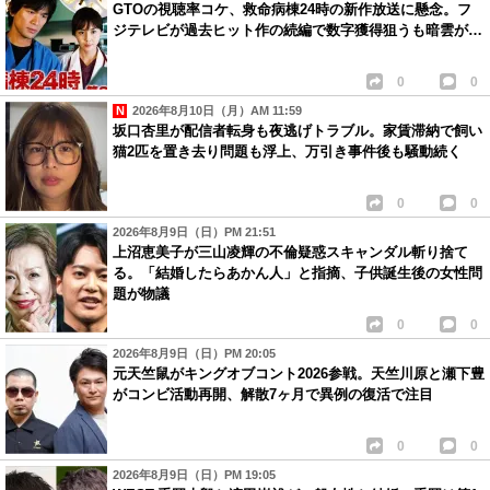
GTOの視聴率コケ、救命病棟24時の新作放送に懸念。フ
ジテレビが過去ヒット作の続編で数字獲得狙うも暗雲が…
0
0
2026年8月10日（月）AM 11:59
坂口杏里が配信者転身も夜逃げトラブル。家賃滞納で飼い
猫2匹を置き去り問題も浮上、万引き事件後も騒動続く
0
0
2026年8月9日（日）PM 21:51
上沼恵美子が三山凌輝の不倫疑惑スキャンダル斬り捨て
る。「結婚したらあかん人」と指摘、子供誕生後の女性問
題が物議
0
0
2026年8月9日（日）PM 20:05
元天竺鼠がキングオブコント2026参戦。天竺川原と瀬下豊
がコンビ活動再開、解散7ヶ月で異例の復活で注目
0
0
2026年8月9日（日）PM 19:05