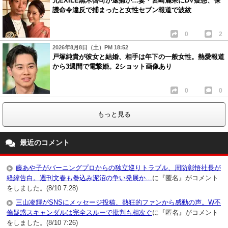
元EXILE黒木啓司が逮捕か…妻・宮崎麗果にDV疑惑、保
護命令違反で捕まったと女性セブン報道で波紋
0
2
2026年8月8日（土）PM 18:52
戸塚純貴が彼女と結婚、相手は年下の一般女性。熱愛報道
から3週間で電撃婚。2ショット画像あり
0
0
もっと見る
最近のコメント
藤あや子がバーニングプロからの独立巡りトラブル、周防彰悟社長が
経緯告白。週刊文春も巻込み泥沼の争い発展か…
に『匿名』がコメント
をしました。(8/10 7:28)
三山凌輝がSNSにメッセージ投稿、熱狂的ファンから感動の声。W不
倫疑惑スキャンダルは完全スルーで批判も相次ぐ
に『匿名』がコメント
をしました。(8/10 7:26)