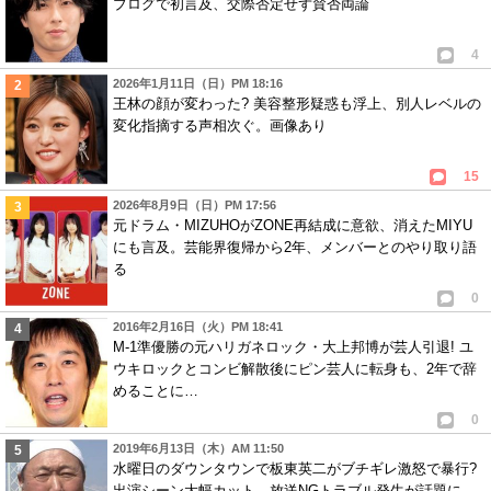
ブログで初言及、交際否定せず賛否両論
4
2026年1月11日（日）PM 18:16
王林の顔が変わった? 美容整形疑惑も浮上、別人レベルの
変化指摘する声相次ぐ。画像あり
15
2026年8月9日（日）PM 17:56
元ドラム・MIZUHOがZONE再結成に意欲、消えたMIYU
にも言及。芸能界復帰から2年、メンバーとのやり取り語
る
0
2016年2月16日（火）PM 18:41
M-1準優勝の元ハリガネロック・大上邦博が芸人引退! ユ
ウキロックとコンビ解散後にピン芸人に転身も、2年で辞
めることに…
0
2019年6月13日（木）AM 11:50
水曜日のダウンタウンで板東英二がブチギレ激怒で暴行?
出演シーン大幅カット、放送NGトラブル発生が話題に