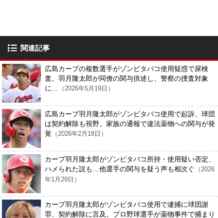
関連記事
広島カープの複数選手がゾンビタバコ使用疑惑で尿検
査。羽月隆太郎が同僚の関与供述し、警察の捜査対象
に…
（2026年5月19日）
広島カープ羽月隆太郎がゾンビタバコ使用で起訴、球団
は契約解除も視野。家族の通報で違法薬物への関与が発
覚
（2026年2月18日）
カープ羽月隆太郎がゾンビタバコ所持・使用疑い否定、
ハメられた説も…他選手の関与を疑う声も相次ぐ
（2026
年1月29日）
カープ羽月隆太郎がゾンビタバコ使用で逮捕に球団謝
罪、契約解除に言及。プロ野球選手が薬物事件で捕まり