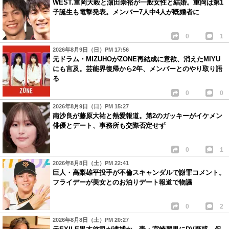
WEST.重岡大毅と濵田崇裕が一般女性と結婚。重岡は第1
子誕生も電撃発表。メンバー7人中4人が既婚者に
0
1
2026年8月9日（日）PM 17:56
元ドラム・MIZUHOがZONE再結成に意欲、消えたMIYU
にも言及。芸能界復帰から2年、メンバーとのやり取り語
る
0
0
2026年8月9日（日）PM 15:27
南沙良が藤原大祐と熱愛報道。第2のガッキーがイケメン
俳優とデート、事務所も交際否定せず
0
1
2026年8月8日（土）PM 22:41
巨人・高梨雄平投手が不倫スキャンダルで謝罪コメント。
フライデーが美女とのお泊りデート報道で物議
0
2
2026年8月8日（土）PM 20:27