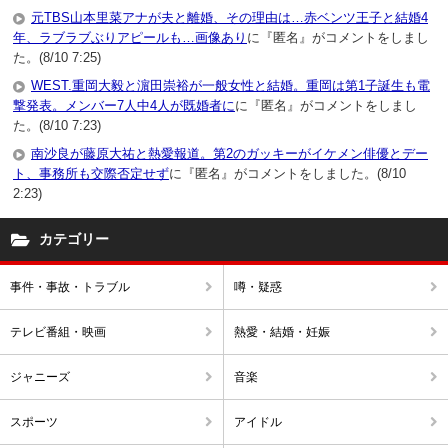
元TBS山本里菜アナが夫と離婚、その理由は…赤ベンツ王子と結婚4
年、ラブラブぶりアピールも…画像あり
に『匿名』がコメントをしまし
た。(8/10 7:25)
WEST.重岡大毅と濵田崇裕が一般女性と結婚。重岡は第1子誕生も電
撃発表。メンバー7人中4人が既婚者に
に『匿名』がコメントをしまし
た。(8/10 7:23)
南沙良が藤原大祐と熱愛報道。第2のガッキーがイケメン俳優とデー
ト、事務所も交際否定せず
に『匿名』がコメントをしました。(8/10
2:23)
カテゴリー
事件・事故・トラブル
噂・疑惑
テレビ番組・映画
熱愛・結婚・妊娠
ジャニーズ
音楽
スポーツ
アイドル