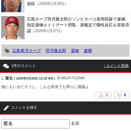
波紋
（2026年1月28日）
広島カープ羽月隆太郎がゾンビタバコ使用容疑で逮捕。
指定薬物エトミデート摂取、尿鑑定で陽性反応も容疑否
認
（2026年1月27日）
広島東洋カープ
羽月隆太郎
薬物
逮捕
1件のコメント
↓コメント投稿
1
匿名
ID:MGJiYTU1NW
( 2026年5月29日 12:18 AM )
他にもいるだろうし。こんな状況でも周りに感謝よ
1
0
コメントを残す
名前