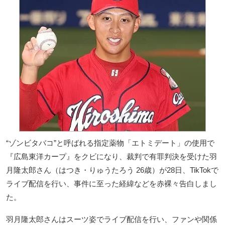
“ゾンビタバコ”と呼ばれる指定薬物「エトミデート」の使用で
『広島東洋カープ』をクビになり、裁判で有罪判決を受けた羽
月隆太郎さん（はつき・りゅうたろう 26歳）が28日、TikTokで
ライブ配信を行い、事件に至った経緯などを赤裸々告白しまし
た。
羽月隆太郎さんはスーツ姿でライブ配信を行い、ファンや関係