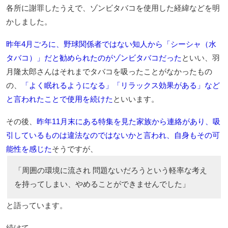
各所に謝罪したうえで、ゾンビタバコを使用した経緯などを明
かしました。
昨年4月ごろに、野球関係者ではない知人から「シーシャ（水
タバコ）」だと勧められたのがゾンビタバコだった
といい、羽
月隆太郎さんはそれまでタバコを吸ったことがなかったもの
の、
「よく眠れるようになる」「リラックス効果がある」など
と言われたことで使用を続けた
といいます。
その後、
昨年11月末にある特集を見た家族から連絡があり、吸
引しているものは違法なのではないかと言われ、自身もその可
能性を感じた
そうですが、
「周囲の環境に流され 問題ないだろうという軽率な考え
を持ってしまい、やめることができませんでした」
と語っています。
続けて、