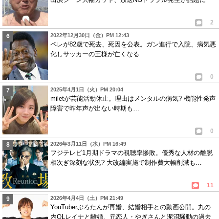
2
2022年12月30日（金）PM 12:43
ペレが82歳で死去、死因を公表。ガン進行で入院、病気悪
化しサッカーの王様が亡くなる
0
2025年4月1日（火）PM 20:04
miletが芸能活動休止。理由はメンタルの病気? 機能性発声
障害で昨年声が出ない時期も…
0
2026年3月11日（水）PM 16:49
フジテレビ1月期ドラマの視聴率惨敗。優秀な人材の離脱
相次ぎ深刻な状況? 大改編実施で制作費大幅削減も…
11
2026年4月4日（土）PM 21:49
YouTuberぷろたんが再婚、結婚相手との動画公開。丸の
内OLレイナと離婚、元恋人・やぎさんと泥沼騒動の過去