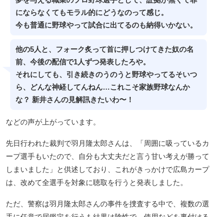
夢を与える職業のプロ野球選手として、証拠が無くて罪
にならなくてもモラル的にどうなのって感じ。
今も普通に野球やって試合に出てるのも納得いかない。
他の5人と、フォーク炙って首に押しつけてきた奴の名
前、今後の配信で1人ずつ発表したろや。
それにしても、引き続きのうのうと野球やってるそいつ
ら、どんな神経してんねん…これこそ家族野球なんか
な？ 新井さんの見解訊きたいわ〜！
などの声が上がっています。
先日行われた裁判で羽月隆太郎さんは、「周囲に吸っているカ
ープ選手もいたので、自分も大丈夫だと言う甘い考えが勝って
しまいました」と供述しており、これがきっかけで広島カープ
は、改めて全選手を対象に聴取を行うと発表しました。
ただ、警察は羽月隆太郎さんの事件を捜査する中で、複数の選
手に任意で尿鑑定を行うも結果は陰性で、使用などを裏付ける