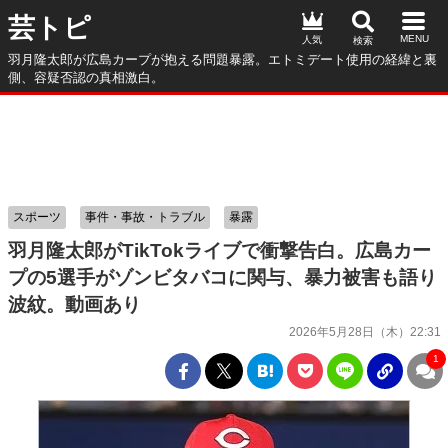
芸トピ
人気
羽月隆太郎が広島カープが抱える問題暴露。エトミデート使用の経緯と裏
側、容疑否認の真相激白。
スポーツ
事件・事故・トラブル
暴露
羽月隆太郎がTikTokライブで衝撃告白。広島カー
プの5選手がゾンビタバコに関与、暴力被害も語り
波紋。動画あり
2026年5月28日（木）22:31
1