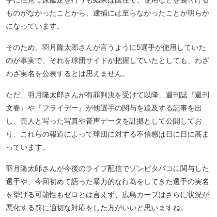
ものがなかったことから、逮捕には至らなかったことが明らか
になっています。
そのため、羽月隆太郎さんが言うように5選手が使用していた
のが事実で、それを球団サイドが把握していたとしても、わざ
わざ実名を公表するとは思えません。
ただ、羽月隆太郎さんが有罪判決を受けて以降、週刊誌『週刊
文春』や『フライデー』が他選手の関与を追及する記事を出
し、売人と写った写真や音声データを証拠として公開してお
り、これらの報道によって球団に対する不信感は日に日に高ま
っています。
羽月隆太郎さんが今後のライブ配信でゾンビタバコに関与した
選手や、今回初めて語った暴力的な行為をしてきた選手の実名
を挙げる可能性もゼロとは言えず、広島カープはさらに状況が
悪化する前に適切な対応をした方がいいと思いますね。