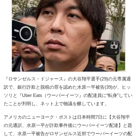
『ロサンゼルス・ドジャース』の大谷翔平選手(29)の元専属通
訳で、銀行詐欺と脱税の罪を認めた水原一平被告(39)が、ヒッ
ソリと『Uber Eats（ウーバーイーツ』の配達員に“転身”してい
たことが判明し、ネット上で物議を醸しています。
アメリカのニューヨーク・ポストは日本時間7日に【大谷翔平
の元通訳、水原一平が詐欺事件後にウーバーイーツ配達】と題
して、水原一平被告がロサンゼルス近郊でウーバーイーツの配