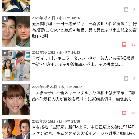
6
2023年6月21日（水）PM 18:56
元男闘呼組・土田一徳がジャニー喜多川の性加害激白。行
為拒否にズルいと激怒＆無視、見て見ぬふり東山紀之の言
動も批判
13
2026年3月13日（金）PM 16:13
ラヴィット!レギュラータレントXが、芸人と共演NG報道
で誰?と憶測。ギャル曽根説が浮上、その理由は…
5
2023年10月26日（木）PM 20:17
上原多香子に不倫スキャンダル、浮気相手は実業家Tで離
婚へ? 最初の夫が自殺も懲りずに家族裏切り…画像あり
14
2026年3月15日（日）PM 23:36
木村拓哉『吉野家』新CM出演、中居正広との縁にSMAP
ファン歓喜。キムタクが庶民派イメージを継承? 動画あり