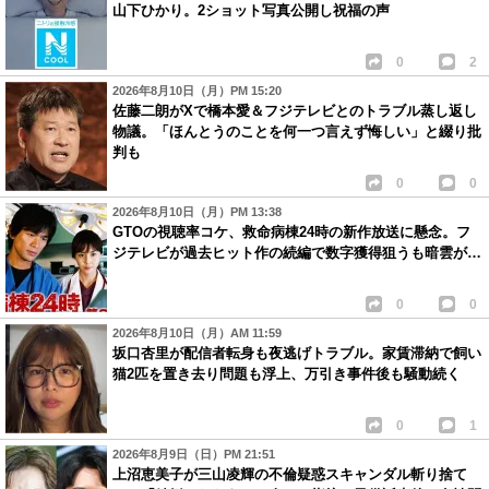
山下ひかり。2ショット写真公開し祝福の声
0
2
2026年8月10日（月）PM 15:20
佐藤二朗がXで橋本愛＆フジテレビとのトラブル蒸し返し
物議。「ほんとうのことを何一つ言えず悔しい」と綴り批
判も
0
0
2026年8月10日（月）PM 13:38
GTOの視聴率コケ、救命病棟24時の新作放送に懸念。フ
ジテレビが過去ヒット作の続編で数字獲得狙うも暗雲が…
0
0
2026年8月10日（月）AM 11:59
坂口杏里が配信者転身も夜逃げトラブル。家賃滞納で飼い
猫2匹を置き去り問題も浮上、万引き事件後も騒動続く
0
1
2026年8月9日（日）PM 21:51
上沼恵美子が三山凌輝の不倫疑惑スキャンダル斬り捨て