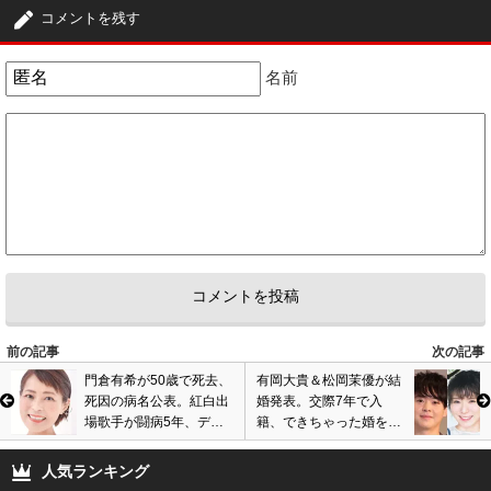
コメントを残す
名前
前の記事
次の記事
門倉有希が50歳で死去、
有岡大貴＆松岡茉優が結
死因の病名公表。紅白出
婚発表。交際7年で入
場歌手が闘病5年、デビ
籍、できちゃった婚を事
ュー30周年に亡くなる…
務所否定。
人気ランキング