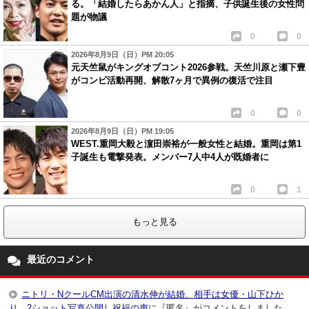
る。「結婚したらあかん人」と指摘、子供誕生後の女性問
題が物議
0
0
2026年8月9日（日）PM 20:05
元天竺鼠がキングオブコント2026参戦。天竺川原と瀬下豊
がコンビ活動再開、解散7ヶ月で異例の復活で注目
0
0
2026年8月9日（日）PM 19:05
WEST.重岡大毅と濵田崇裕が一般女性と結婚。重岡は第1
子誕生も電撃発表。メンバー7人中4人が既婚者に
0
1
もっと見る
最近のコメント
ニトリ・NクールCM出演の清水伸が結婚、相手は女優・山下ひか
り。2ショット写真公開し祝福の声
に『匿名』がコメントをしました。