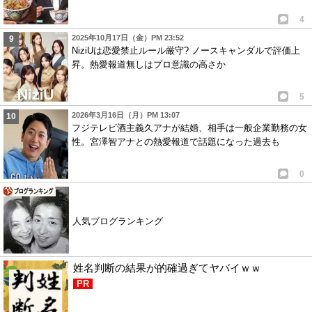
4
2025年10月17日（金）PM 23:52
NiziUは恋愛禁止ルール厳守? ノースキャンダルで評価上
昇。熱愛報道無しはプロ意識の高さか
5
2026年3月16日（月）PM 13:07
フジテレビ酒主義久アナが結婚、相手は一般企業勤務の女
性。宮澤智アナとの熱愛報道で話題になった過去も
0
人気ブログランキング
姓名判断の結果が的確過ぎてヤバイｗｗ
PR