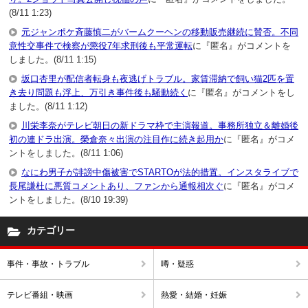
(8/11 1:23)
元ジャンポケ斉藤慎二がバームクーヘンの移動販売継続に賛否。不同
意性交事件で検察が懲役7年求刑後も平常運転
に『匿名』がコメントを
しました。(8/11 1:15)
坂口杏里が配信者転身も夜逃げトラブル。家賃滞納で飼い猫2匹を置
き去り問題も浮上、万引き事件後も騒動続く
に『匿名』がコメントをし
ました。(8/11 1:12)
川栄李奈がテレビ朝日の新ドラマ枠で主演報道。事務所独立＆離婚後
初の連ドラ出演。榮倉奈々出演の注目作に続き起用か
に『匿名』がコメ
ントをしました。(8/11 1:06)
なにわ男子が誹謗中傷被害でSTARTOが法的措置。インスタライブで
長尾謙杜に悪質コメントあり、ファンから通報相次ぐ
に『匿名』がコメ
ントをしました。(8/10 19:39)
カテゴリー
事件・事故・トラブル
噂・疑惑
テレビ番組・映画
熱愛・結婚・妊娠