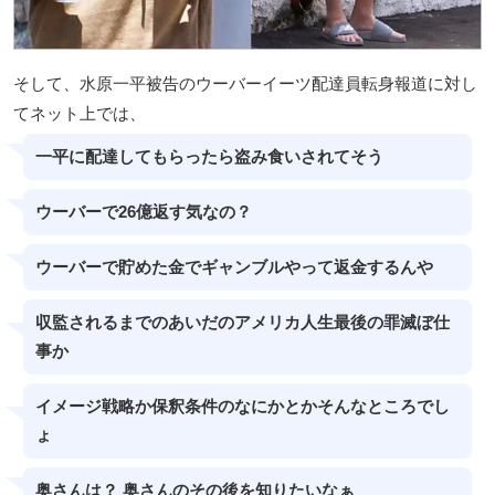
そして、水原一平被告のウーバーイーツ配達員転身報道に対し
てネット上では、
一平に配達してもらったら盗み食いされてそう
ウーバーで26億返す気なの？
ウーバーで貯めた金でギャンブルやって返金するんや
収監されるまでのあいだのアメリカ人生最後の罪滅ぼ仕
事か
イメージ戦略か保釈条件のなにかとかそんなところでし
ょ
奥さんは？ 奥さんのその後を知りたいなぁ️