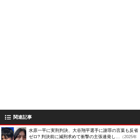
関連記事
水原一平に実刑判決、大谷翔平選手に謝罪の言葉も反省
ゼロ? 判決前に減刑求めて衝撃の主張連発し…
（2025年