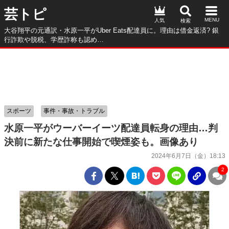
芸トピ
人気
大谷翔平の元通訳・水原一平がUber Eats配達員に。理由は借金返済? 銀
行詐欺や脱税、学歴詐称も認め…
スポーツ
事件・事故・トラブル
水原一平がウーバーイーツ配達員転身の理由…判
決前に新たな仕事開始で喫煙姿も。画像あり
2024年6月7日（金）18:13
2