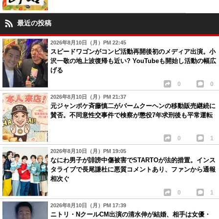
最近の投稿
2026年8月10日（月）PM 22:45
スピードワゴンがコンビ活動再開後初のメディア出演。小
沢一敬の地上波復帰も近い? YouTubeも開始し活動の幅広
げる
0
0
2026年8月10日（月）PM 21:37
元ジャンポケ斉藤慎二がバームクーヘンの移動販売継続に
賛否。不同意性交事件で検察が懲役7年求刑後も平常運転
0
1
2026年8月10日（月）PM 19:05
なにわ男子が誹謗中傷被害でSTARTOが法的措置。インス
タライブで長尾謙杜に悪質コメントあり、ファンから通報
相次ぐ
0
1
2026年8月10日（月）PM 17:39
ニトリ・NクールCM出演の清水伸が結婚、相手は女優・