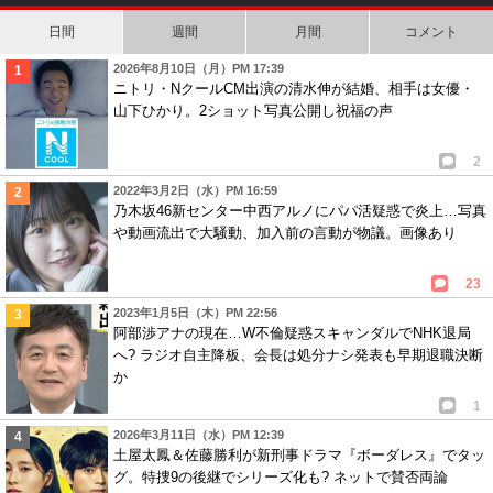
日間
週間
月間
コメント
2026年8月10日（月）PM 17:39
ニトリ・NクールCM出演の清水伸が結婚、相手は女優・
山下ひかり。2ショット写真公開し祝福の声
2
2022年3月2日（水）PM 16:59
乃木坂46新センター中西アルノにパパ活疑惑で炎上…写真
や動画流出で大騒動、加入前の言動が物議。画像あり
23
2023年1月5日（木）PM 22:56
阿部渉アナの現在…W不倫疑惑スキャンダルでNHK退局
へ? ラジオ自主降板、会長は処分ナシ発表も早期退職決断
か
1
2026年3月11日（水）PM 12:39
土屋太鳳＆佐藤勝利が新刑事ドラマ『ボーダレス』でタッ
グ。特捜9の後継でシリーズ化も? ネットで賛否両論