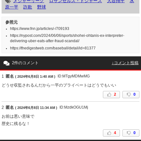
メジャーリーグ
ロサンゼルス・ドジャース
大谷翔平
水
原一平
詐欺
野球
参照元
https://www.fnn.jp/articles/-/709193
https://nypost.com/2024/06/06/sports/shohei-ohtanis-ex-interpreter-
delivering-uber-eats-after-fraud-scandal/
https://thedigestweb.com/baseball/detail/id=81377
2件のコメント
↓コメント投稿
1
匿名
ID:MTgyMDMwMG
( 2024年6月8日 1:40 AM )
どうせ収監されるんだから一平のプライベートはどうでもいい
2
0
2
匿名
ID:MzdkOGU1Mj
( 2024年6月8日 11:34 AM )
お前は悪い意味で
歴史に残るな！
4
0