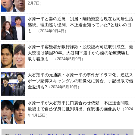
2月7日）
水原一平と妻の近況…別居・離婚疑惑も現在も同居生活
継続。理由巡り憶測、不正送金知っていた?と疑いの目
も…
（2024年9月4日）
水原一平容疑者が銀行詐欺・脱税認め司法取引成立、最
大懲役は禁固30年。大谷翔平選手から歯の治療費騙し
取り着服も…
（2024年5月9日）
大谷翔平の元通訳・水原一平の事件がドラマ化。違法ス
ポーツ賭博スキャンダルの映像化に賛否。手記出版で借
金返済も?
（2024年5月10日）
水原一平が大谷翔平に口裏合わせ依頼…不正送金問題、
最後まで自己保身に批判噴出。保釈後の画像あり
（2024
年4月15日）