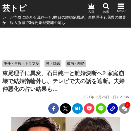
芸トピ
人気
いしだ壱成に続き石田純一も3度目の離婚危機説。東尾理子も我慢の限界
か。収入激減で3億円豪邸売却の噂も…
事件・事故・トラブル
噂・疑惑
破局・離婚
東尾理子に異変、石田純一と離婚決断へ? 家庭崩
壊で結婚指輪外し、テレビで夫の話を遮断。夫婦
仲悪化の占い結果も…
2021年12月26日（日）21:36
3