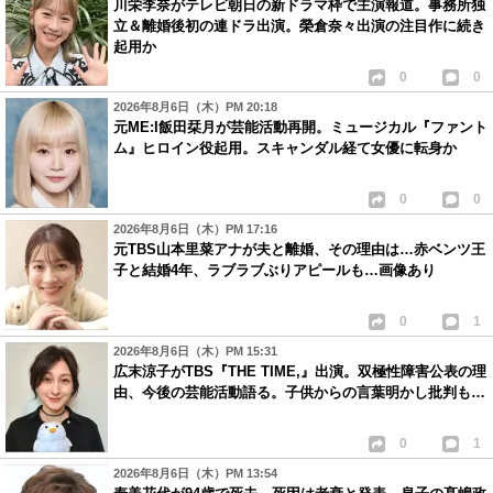
川栄李奈がテレビ朝日の新ドラマ枠で主演報道。事務所独
立＆離婚後初の連ドラ出演。榮倉奈々出演の注目作に続き
起用か
0
0
2026年8月6日（木）PM 20:18
元ME:I飯田栞月が芸能活動再開。ミュージカル『ファント
ム』ヒロイン役起用。スキャンダル経て女優に転身か
0
0
2026年8月6日（木）PM 17:16
元TBS山本里菜アナが夫と離婚、その理由は…赤ベンツ王
子と結婚4年、ラブラブぶりアピールも…画像あり
0
1
2026年8月6日（木）PM 15:31
広末涼子がTBS『THE TIME,』出演。双極性障害公表の理
由、今後の芸能活動語る。子供からの言葉明かし批判も…
0
1
2026年8月6日（木）PM 13:54