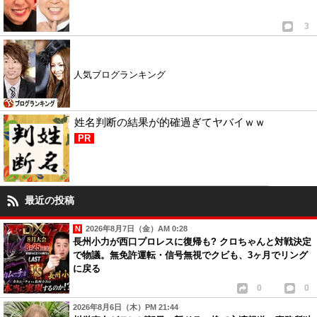
3
人気ブログランキング
姓名判断の結果が的確過ぎてヤバイｗｗ
PR
最近の投稿
2026年8月7日（金）AM 0:28
長州小力が西口プロレスに復帰も? クロちゃんと対戦決定
で物議。無免許運転・信号無視でクビも、3ヶ月でリング
に戻る
0
0
2026年8月6日（木）PM 21:44