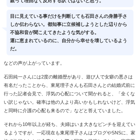
親って理由なく反対する訳ではないと思う。
目に見えている事だけを判断しても石田さんの身勝手さ
しか伝わらない。都知事に立候補しようとした辺りから
不協和音が聞こえてきたような気がする。
運に恵まれているのに、自分から幸せを壊しているよう
だ。
などの声が上がっています。
石田純一さんには2度の離婚歴があり、遊び人で女癖の悪さは
有名だったことから、東尾理子さんも石田さんとの結婚式前に
行った記者会見で、浮気の心配について聞かれると、「全くな
い訳じゃない。確率は他の人より高いかもしれないけど、浮気
と同時に介護の心配も来るので」などと答えていました。
それから10年以上が経ち、夫婦はいま大きなピンチを迎えてい
るようですが、一応現在も東尾理子さんはブログやSNSに、家