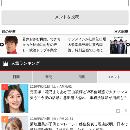
前の記事
次の記事
若井おさむ再婚、できち
ケツメイシが紅白初出場
ゃった結婚に心配の声
＆歌唱曲発表に賛否両
も…飲酒トラブル懸念、
論。特別企画で出演にフ
壮絶な生い立ちも原因で
ァン歓喜、今更なぜ?の
離婚の過去
声も…
人気ランキング
日間
週間
月間
コメント
2026年8月1日（土）AM 0:02
元宝塚・花乃まりあが三山凌輝とW不倫疑惑で大チャンス
失う? 今後の活動に悪影響の恐れ、事務所移籍が消滅も?
5
2026年8月4日（火）PM 22:51
菊地亜美が子供とマレーシア移住発表し理由説明。日本で
芸能活動継続、2拠点生活になることを報告