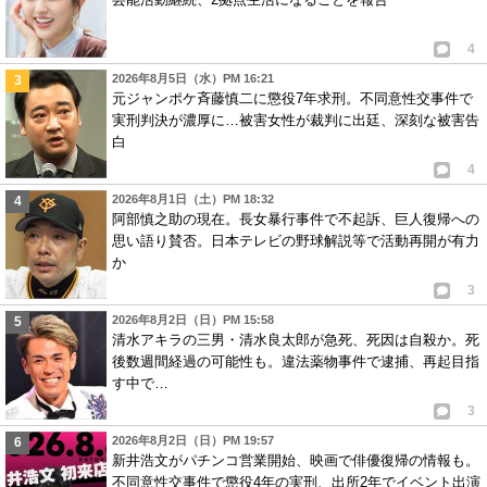
4
2026年8月5日（水）PM 16:21
元ジャンポケ斉藤慎二に懲役7年求刑。不同意性交事件で
実刑判決が濃厚に…被害女性が裁判に出廷、深刻な被害告
白
4
2026年8月1日（土）PM 18:32
阿部慎之助の現在。長女暴行事件で不起訴、巨人復帰への
思い語り賛否。日本テレビの野球解説等で活動再開が有力
か
3
2026年8月2日（日）PM 15:58
清水アキラの三男・清水良太郎が急死、死因は自殺か。死
後数週間経過の可能性も。違法薬物事件で逮捕、再起目指
す中で…
3
2026年8月2日（日）PM 19:57
新井浩文がパチンコ営業開始、映画で俳優復帰の情報も。
不同意性交事件で懲役4年の実刑、出所2年でイベント出演