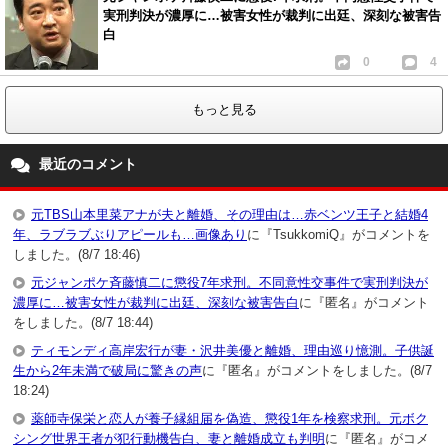
実刑判決が濃厚に…被害女性が裁判に出廷、深刻な被害告
白
0
4
もっと見る
最近のコメント
元TBS山本里菜アナが夫と離婚、その理由は…赤ベンツ王子と結婚4
年、ラブラブぶりアピールも…画像あり
に『TsukkomiQ』がコメントを
しました。(8/7 18:46)
元ジャンポケ斉藤慎二に懲役7年求刑。不同意性交事件で実刑判決が
濃厚に…被害女性が裁判に出廷、深刻な被害告白
に『匿名』がコメント
をしました。(8/7 18:44)
ティモンディ高岸宏行が妻・沢井美優と離婚、理由巡り憶測。子供誕
生から2年未満で破局に驚きの声
に『匿名』がコメントをしました。(8/7
18:24)
薬師寺保栄と恋人が養子縁組届を偽造、懲役1年を検察求刑。元ボク
シング世界王者が犯行動機告白、妻と離婚成立も判明
に『匿名』がコメ