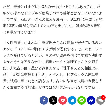
ただ、夫婦にはまだ幼い3人の子供がいることもあってか、昨
年から様々なトラブルが勃発しつつも離婚とはなっていないよ
うですが、石田純一さんの収入が激減し、2013年に完成した推
定3億円の豪邸を売却するとの話も出ており、離婚秒読み状態
とも囁かれています。
『女性自身』によれば、東尾理子さんは信頼を寄せている占い
師から「（2021年以降に）夫婦仲が悪化する」と占われ、ショ
ックを受けているといい、その占い結果を信じて離婚を決断す
るかどうかは不明ながら、石田純一さんは理子さんと交際前
に、人気占い師・星ひとみさんから「理子さんとの相性は抜
群」「絶対に交際をすべき」と占われ、猛アタックの末に交
際、結婚に至ったとの話もあり、占いの結果が夫婦の今後を大
きく左右する可能性はゼロではないのかもしれないですね…。
3