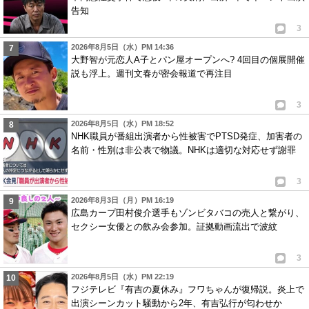
告知
3
2026年8月5日（水）PM 14:36
大野智が元恋人A子とパン屋オープンへ? 4回目の個展開催
説も浮上。週刊文春が密会報道で再注目
3
2026年8月5日（水）PM 18:52
NHK職員が番組出演者から性被害でPTSD発症、加害者の
名前・性別は非公表で物議。NHKは適切な対応せず謝罪
3
2026年8月3日（月）PM 16:19
広島カープ田村俊介選手もゾンビタバコの売人と繋がり、
セクシー女優との飲み会参加。証拠動画流出で波紋
3
2026年8月5日（水）PM 22:19
フジテレビ『有吉の夏休み』フワちゃんが復帰説。炎上で
出演シーンカット騒動から2年、有吉弘行が匂わせか