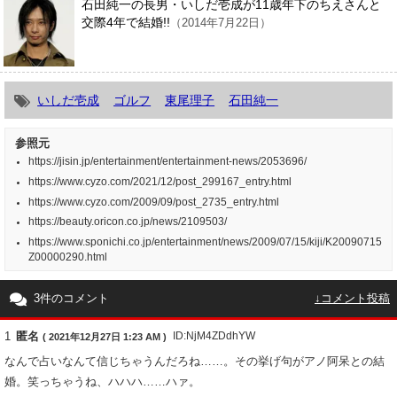
石田純一の長男・いしだ壱成が11歳年下のちえさんと
交際4年で結婚!!
（2014年7月22日）
いしだ壱成
ゴルフ
東尾理子
石田純一
参照元
https://jisin.jp/entertainment/entertainment-news/2053696/
https://www.cyzo.com/2021/12/post_299167_entry.html
https://www.cyzo.com/2009/09/post_2735_entry.html
https://beauty.oricon.co.jp/news/2109503/
https://www.sponichi.co.jp/entertainment/news/2009/07/15/kiji/K20090715
Z00000290.html
3件のコメント
↓コメント投稿
1
匿名
ID:NjM4ZDdhYW
( 2021年12月27日 1:23 AM )
なんで占いなんて信じちゃうんだろね……。その挙げ句がアノ阿呆との結
婚。笑っちゃうね、ハハハ……ハァ。