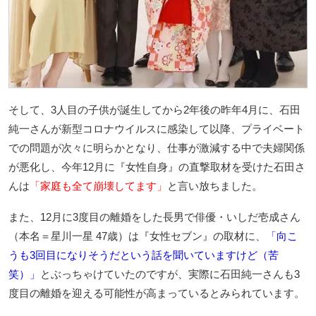
そして、3人目の子供が誕生してから2年後の昨年4月に、石田
純一さんが新型コロナウイルスに感染して以降、プライベート
での問題が次々に明らかとなり、仕事が激減する中で夫婦関係
が悪化し、今年12月に『女性自身』の直撃取材を受けた石田さ
んは
「家庭も全て崩壊してます」
と言い放ちました。
また、12月に3度目の離婚をした長男で俳優・いしだ壱成さん
（本名＝星川一星 47歳）は『女性セブン』の取材に、
「向こ
うも3回目になりそうだという話を聞いていますけど（苦
笑）」
とぶっちゃけていたのですが、実際に石田純一さんも3
度目の離婚を迎える可能性が高まっているとみられています。