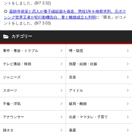
ントをしました。(8/7 3:32)
薬師寺保栄と恋人が養子縁組届を偽造、懲役1年を検察求刑。元ボク
シング世界王者が犯行動機告白、妻と離婚成立も判明
に『匿名』がコメ
ントをしました。(8/7 3:03)
カテゴリー
事件・事故・トラブル
噂・疑惑
テレビ番組・映画
熱愛・結婚・妊娠
ジャニーズ
音楽
スポーツ
アイドル
不倫・浮気
破局・離婚
アナウンサー
出産・ママタレ・子育て
雑ネタ
暴露