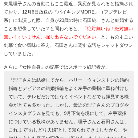
東尾理子さんの言動にもここ最近、異変が見られると指摘され
ており、12月6日放送の『バイキングMORE』（フジテレビ
系）に出演した際、自身が20歳の時に石田純一さんと結婚する
ことを想像していた？と問われると、
「絶対無いね！絶対無い
無い！すいません、掘り出さないでください」
と、ものすごい
剣幕で食い気味に答え、石田さんに関する話をシャットダウン
していました。
さらに『女性自身』の記事ではスポーツ紙記者が、
「理子さんは結婚してから、ハリー・ウィンストンの婚約
指輪とデビアスの結婚指輪をよく左手の薬指に重ね付けし
ていて、テレビだけではなくイベントなどでも拝見する機
会がとても多かった。しかし、最近の理子さんのブログや
インスタグラムを見ても、9月下旬を境にして、左手薬指
につけている投稿がありません。理子さんと石田さんは、
これまで“おしどり夫婦”として知られてきましたから、や