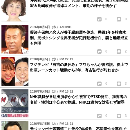
寿美花代が94歳で死去、死因は老衰と発表。息子の髙嶋政
宏＆髙嶋政伸が追悼コメント、最期の様子を明かす
0
0
2026年8月6日（木）AM 0:01
薬師寺保栄と恋人が養子縁組届を偽造、懲役1年を検察求
刑。元ボクシング世界王者が犯行動機告白、妻と離婚成立
も判明
0
2
2026年8月5日（水）PM 22:19
フジテレビ『有吉の夏休み』フワちゃんが復帰説。炎上で
出演シーンカット騒動から2年、有吉弘行が匂わせか
0
3
2026年8月5日（水）PM 18:52
NHK職員が番組出演者から性被害でPTSD発症、加害者の
名前・性別は非公表で物議。NHKは適切な対応せず謝罪
0
3
2026年8月5日（水）PM 16:21
元ジャンポケ斉藤慎二に懲役7年求刑。不同意性交事件で