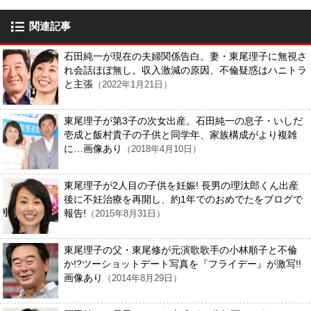
関連記事
石田純一が現在の夫婦関係告白。妻・東尾理子に無視さ
れ会話ほぼ無し。収入激減の原因、不倫疑惑はハニトラ
と主張
（2022年1月21日）
東尾理子が第3子の次女出産。石田純一の息子・いしだ
壱成と飯村貴子の子供と同学年、家族構成がより複雑
に…画像あり
（2018年4月10日）
東尾理子が2人目の子供を妊娠! 長男の理汰郎くん出産
後に不妊治療を再開し、約1年でのおめでたをブログで
報告!
（2015年8月31日）
東尾理子の父・東尾修が元演歌歌手の小林順子と不倫
か!?ツーショットデート写真を『フライデー』が激写!!
画像あり
（2014年8月29日）