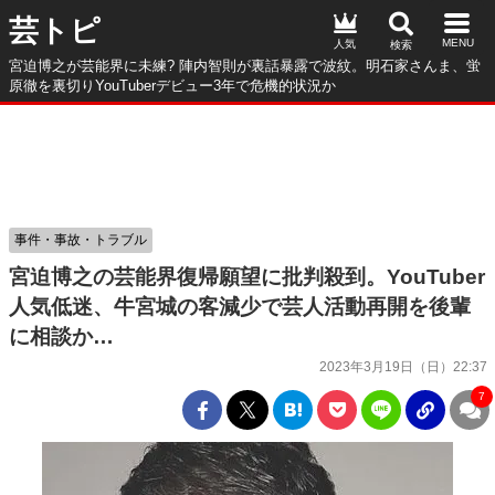
芸トピ
人気
宮迫博之が芸能界に未練? 陣内智則が裏話暴露で波紋。明石家さんま、蛍
原徹を裏切りYouTuberデビュー3年で危機的状況か
事件・事故・トラブル
宮迫博之の芸能界復帰願望に批判殺到。YouTuber
人気低迷、牛宮城の客減少で芸人活動再開を後輩
に相談か…
2023年3月19日（日）22:37
7