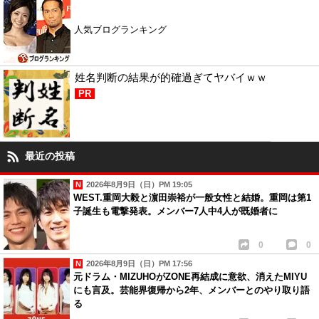
人気ブログランキング
姓名判断の結果が的確過ぎてヤバイｗｗ
PR
最近の投稿
2026年8月9日（日）PM 19:05
WEST.重岡大毅と濵田崇裕が一般女性と結婚。重岡は第1
子誕生も電撃発表。メンバー7人中4人が既婚者に
0
0
2026年8月9日（日）PM 17:56
元ドラム・MIZUHOがZONE再結成に意欲、消えたMIYU
にも言及。芸能界復帰から2年、メンバーとのやり取り語
る