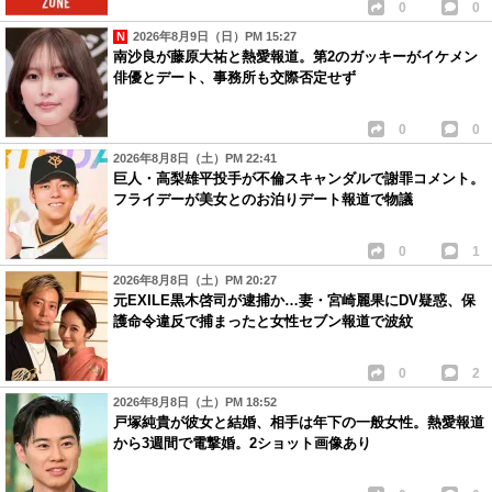
0
0
2026年8月9日（日）PM 15:27
南沙良が藤原大祐と熱愛報道。第2のガッキーがイケメン
俳優とデート、事務所も交際否定せず
0
0
2026年8月8日（土）PM 22:41
巨人・高梨雄平投手が不倫スキャンダルで謝罪コメント。
フライデーが美女とのお泊りデート報道で物議
0
1
2026年8月8日（土）PM 20:27
元EXILE黒木啓司が逮捕か…妻・宮崎麗果にDV疑惑、保
護命令違反で捕まったと女性セブン報道で波紋
0
2
2026年8月8日（土）PM 18:52
戸塚純貴が彼女と結婚、相手は年下の一般女性。熱愛報道
から3週間で電撃婚。2ショット画像あり