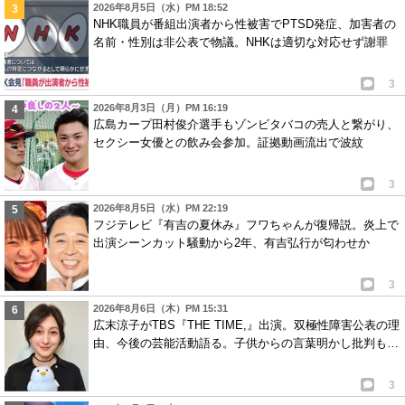
2026年8月5日（水）PM 18:52
NHK職員が番組出演者から性被害でPTSD発症、加害者の
名前・性別は非公表で物議。NHKは適切な対応せず謝罪
3
2026年8月3日（月）PM 16:19
広島カープ田村俊介選手もゾンビタバコの売人と繋がり、
セクシー女優との飲み会参加。証拠動画流出で波紋
3
2026年8月5日（水）PM 22:19
フジテレビ『有吉の夏休み』フワちゃんが復帰説。炎上で
出演シーンカット騒動から2年、有吉弘行が匂わせか
3
2026年8月6日（木）PM 15:31
広末涼子がTBS『THE TIME,』出演。双極性障害公表の理
由、今後の芸能活動語る。子供からの言葉明かし批判も…
3