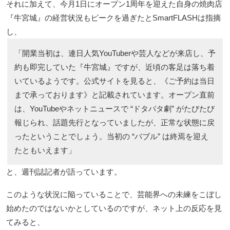
それに加えて、今月1日にオープン1周年を迎えた自身の焼肉店
『牛宮城』の経営状況もピークを過ぎたとSmartFLASHは指摘
し、
「開業当初は、連日人気YouTuberや芸人などが来店し、予
約も即完していた『牛宮城』ですが、近頃の客足は落ち着
いているようです。公式サイトを見ると、《ご予約は当日
まで承っております》と記載されています。オープン直前
は、YouTubeやネットニュースで “ドタバタ劇” がたびたび
報じられ、話題先行となっていましたが、正常な状態に戻
ったということでしょう。当初の “バブル” は終焉を迎え
たともいえます」
と、週刊誌記者が語っています。
このような状況に陥っていることで、芸能界への未練をこぼし
始めたのではないかとしているのですが、ネット上の反応を見
てみると、