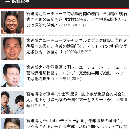
関連記事
宮迫博之ユーチューブで活動再開の理由、蛍原徹や明石
家さんまの反応を週刊女性に語る。吉本興業&松本人志
とは微妙な関係?
（2020年2月3日）
宮迫博之ユーチューブチャンネル＆ブログ開設。芸能界
復帰への思い、今後の活動語る。ネットでは批判的な反
応多数も…動画あり
（2020年1月29日）
宮迫博之が謝罪動画公開へ。ユーチューバーデビューし
芸能界復帰目指す。ロンブー亮活動再開で始動、ネット
では批判噴出
（2020年1月28日）
宮迫博之が来年1月仕事復帰、蛍原徹が激励会の司会決
定。雨上がり決死隊の全国ツアーもスタートか。
（2019
年11月21日）
宮迫博之YouTuberデビュー計画、来年復帰の可能性。
明石家さんまが囲む会主催し活動再開へ。ネットでは賛