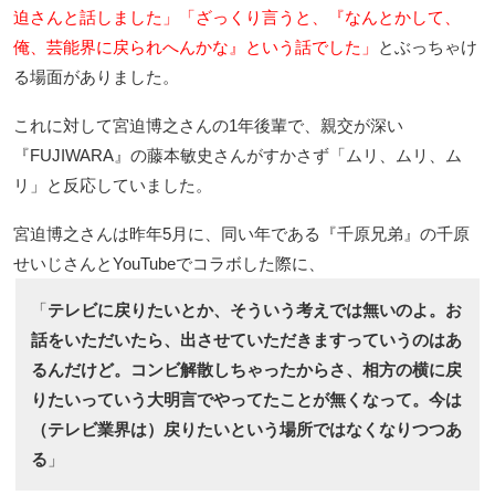
迫さんと話しました」「ざっくり言うと、『なんとかして、
俺、芸能界に戻られへんかな』という話でした」
とぶっちゃけ
る場面がありました。
これに対して宮迫博之さんの1年後輩で、親交が深い
『FUJIWARA』の藤本敏史さんがすかさず「ムリ、ムリ、ム
リ」と反応していました。
宮迫博之さんは昨年5月に、同い年である『千原兄弟』の千原
せいじさんとYouTubeでコラボした際に、
「
テレビに戻りたいとか、そういう考えでは無いのよ。お
話をいただいたら、出させていただきますっていうのはあ
るんだけど。コンビ解散しちゃったからさ、相方の横に戻
りたいっていう大明言でやってたことが無くなって。今は
（テレビ業界は）戻りたいという場所ではなくなりつつあ
る
」