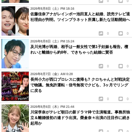
0
0
2026年8月8日（土）PM 18:16
佐藤佳奈アナがレインボー池田直人と結婚、読売テレビ退
社理由が判明。ツインプラネット所属し新たな活動開始へ
0
0
2026年8月8日（土）PM 15:24
及川光博が再婚、相手は一般女性で第1子妊娠も報告。檀
れいと離婚から約8年、できちゃった結婚に賛否
0
0
2026年8月7日（金）AM 0:28
長州小力が西口プロレスに復帰も? クロちゃんと対戦決定
で物議。無免許運転・信号無視でクビも、3ヶ月でリング
に戻る
0
0
2026年8月6日（木）PM 21:44
川栄李奈がテレビ朝日の新ドラマ枠で主演報道。事務所独
立＆離婚後初の連ドラ出演。榮倉奈々出演の注目作に続き
起用か
0
0