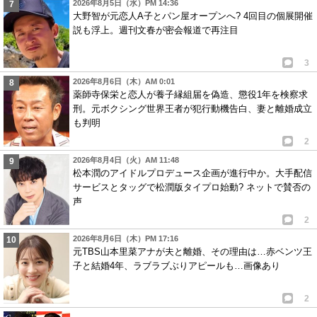
2026年8月5日（水）PM 14:36
大野智が元恋人A子とパン屋オープンへ? 4回目の個展開催
説も浮上。週刊文春が密会報道で再注目
3
2026年8月6日（木）AM 0:01
薬師寺保栄と恋人が養子縁組届を偽造、懲役1年を検察求
刑。元ボクシング世界王者が犯行動機告白、妻と離婚成立
も判明
2
2026年8月4日（火）AM 11:48
松本潤のアイドルプロデュース企画が進行中か。大手配信
サービスとタッグで松潤版タイプロ始動? ネットで賛否の
声
2
2026年8月6日（木）PM 17:16
元TBS山本里菜アナが夫と離婚、その理由は…赤ベンツ王
子と結婚4年、ラブラブぶりアピールも…画像あり
2