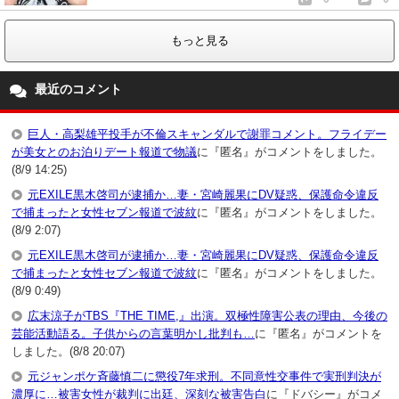
もっと見る
最近のコメント
巨人・高梨雄平投手が不倫スキャンダルで謝罪コメント。フライデー
が美女とのお泊りデート報道で物議
に『匿名』がコメントをしました。
(8/9 14:25)
元EXILE黒木啓司が逮捕か…妻・宮崎麗果にDV疑惑、保護命令違反
で捕まったと女性セブン報道で波紋
に『匿名』がコメントをしました。
(8/9 2:07)
元EXILE黒木啓司が逮捕か…妻・宮崎麗果にDV疑惑、保護命令違反
で捕まったと女性セブン報道で波紋
に『匿名』がコメントをしました。
(8/9 0:49)
広末涼子がTBS『THE TIME,』出演。双極性障害公表の理由、今後の
芸能活動語る。子供からの言葉明かし批判も…
に『匿名』がコメントを
しました。(8/8 20:07)
元ジャンポケ斉藤慎二に懲役7年求刑。不同意性交事件で実刑判決が
濃厚に…被害女性が裁判に出廷、深刻な被害告白
に『ドバシー』がコメ