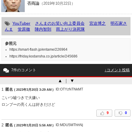
否両論
（2019年10月22日）
YouTuber
さんまのお笑い向上委員会
宮迫博之
明石家さ
んま
蛍原徹
陣内智則
雨上がり決死隊
参照元
https://smart-flash.jp/entame/226964
https://friday.kodansha.co.jp/article/245686
7件のコメント
↓コメント投稿
▲
｜
▼
1
匿名
ID:OTYzNTNkMT
( 2023年3月20日 3:29 AM )
こいつ嘘つきで大嫌い
ロンブーの亮くんは好きだけど
9
0
2
匿名
ID:MDU5MThhNj
( 2023年3月20日 5:56 AM )