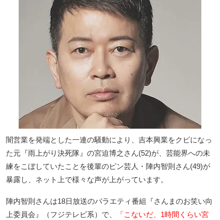
闇営業を発端とした一連の騒動により、吉本興業をクビになっ
た元『雨上がり決死隊』の宮迫博之さん(52)が、芸能界への未
練をこぼしていたことを後輩のピン芸人・陣内智則さん(49)が
暴露し、ネット上で様々な声が上がっています。
陣内智則さんは18日放送のバラエティ番組『さんまのお笑い向
上委員会』（フジテレビ系）で、
「こないだ、1時間くらい宮