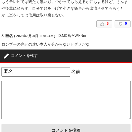
もうテレビでは観たく無い顔。つかってもらえるかにもよるけど、さんま
や後輩に頼らず、自分で頭を下げて小さな舞台から出演させてもらうと
か…楽をしては信用は取り戻せない。
6
0
3
匿名
ID:MDEyMWIxNm
( 2023年3月20日 11:05 AM )
ロンブーの亮との違い本人が分からないとダメだな
6
0
コメントを残す
4
匿名
ID:YmM1ZjM4Nm
( 2023年3月20日 11:54 AM )
名前
涼しい顔してんじゃねーよ！
6
0
5
匿名
ID:ZGY4YmI0Nz
( 2023年3月20日 3:23 PM )
えがちゃんねるでたまにみるね。
0
3
6
匿名
ID:MTYyYzdkZj
( 2023年3月20日 7:15 PM )
やっぱり人柄なのかなぁ。渡部さんや、TKOのなんちゃらさん然り。