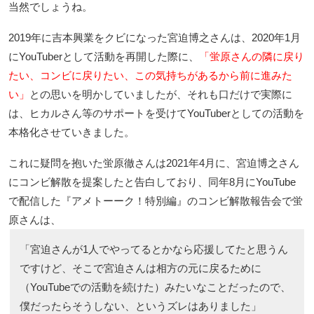
当然でしょうね。
2019年に吉本興業をクビになった宮迫博之さんは、2020年1月
にYouTuberとして活動を再開した際に、
「蛍原さんの隣に戻り
たい、コンビに戻りたい、この気持ちがあるから前に進みた
い」
との思いを明かしていましたが、それも口だけで実際に
は、ヒカルさん等のサポートを受けてYouTuberとしての活動を
本格化させていきました。
これに疑問を抱いた蛍原徹さんは2021年4月に、宮迫博之さん
にコンビ解散を提案したと告白しており、同年8月にYouTube
で配信した『アメトーーク！特別編』のコンビ解散報告会で蛍
原さんは、
「宮迫さんが1人でやってるとかなら応援してたと思うん
ですけど、そこで宮迫さんは相方の元に戻るために
（YouTubeでの活動を続けた）みたいなことだったので、
僕だったらそうしない、というズレはありました」