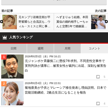
7
1
前の記事
次の記事
7
匿名
ID:NDUyOTA4ZG
( 2023年3月20日 8:46 PM )
元キンプリ岩橋玄樹が平
へずまりゅう結婚。本田
野紫耀らと合流説も…ウ
翼似の婚約相手しーちゃ
手を差し伸べてくれた人たちの気持ちを踏みにじったくせに何が復帰よ。
ィル・スミスと同じ事務
んと交際1年で婚姻届提
こいつは自分の事しか考えてない自己中人間なんですね。
所と契約、闘病続くもア
出。元迷惑系YouTuberが
今は色んな芸人が活躍してるし、ホトちゃんだって一人で頑張ってる。宮
メリカ進出で注目
今後語る。画像あり
人気ランキング
迫の居場所なんかどこにも無いって。
9
0
日間
週間
月間
コメント
2026年8月5日（水）PM 16:21
元ジャンポケ斉藤慎二に懲役7年求刑。不同意性交事件で
実刑判決が濃厚に…被害女性が裁判に出廷、深刻な被害告
白
5
2026年8月4日（火）PM 22:51
菊地亜美が子供とマレーシア移住発表し理由説明。日本で
芸能活動継続、2拠点生活になることを報告
4