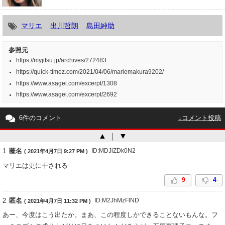
マリエ
出川哲朗
島田紳助
参照元
https://myjitsu.jp/archives/272483
https://quick-timez.com/2021/04/06/mariemakura9202/
https://www.asagei.com/excerpt/1308
https://www.asagei.com/excerpt/2692
6件のコメント
↓コメント投稿
▲
｜
▼
1
匿名
ID:MDJiZDk0N2
( 2021年4月7日 9:27 PM )
マリエは更に干される
9
4
2
匿名
ID:M2JhMzFlND
( 2021年4月7日 11:32 PM )
あー、今度はこう出たか。まあ、この程度しかできることないもんな。フ