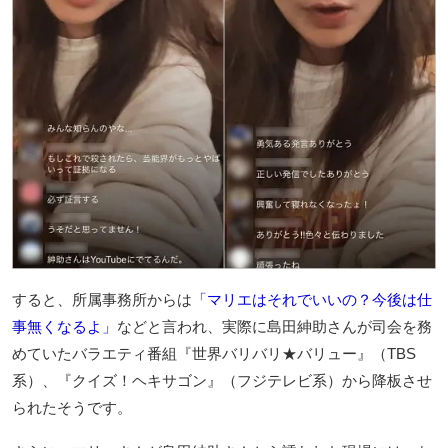
すると、所属事務所からは
「マリエはそれでいいの？今後は仕
事無くなるよ」
などと言われ、実際に島田紳助さんが司会を務
めていたバラエティ番組『世界バリバリ★バリュー』（TBS
系）、『クイズ！ヘキサゴン』（フジテレビ系）から降板させ
られたそうです。