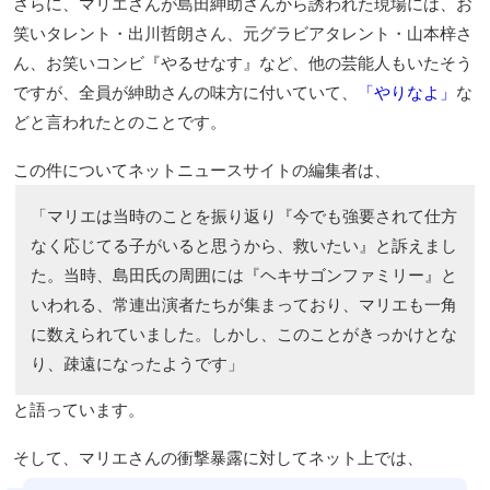
さらに、マリエさんが島田紳助さんから誘われた現場には、お
笑いタレント・出川哲朗さん、元グラビアタレント・山本梓さ
ん、お笑いコンビ『やるせなす』など、他の芸能人もいたそう
ですが、全員が紳助さんの味方に付いていて、
「やりなよ」
な
どと言われたとのことです。
この件についてネットニュースサイトの編集者は、
「マリエは当時のことを振り返り『今でも強要されて仕方
なく応じてる子がいると思うから、救いたい』と訴えまし
た。当時、島田氏の周囲には『ヘキサゴンファミリー』と
いわれる、常連出演者たちが集まっており、マリエも一角
に数えられていました。しかし、このことがきっかけとな
り、疎遠になったようです」
と語っています。
そして、マリエさんの衝撃暴露に対してネット上では、