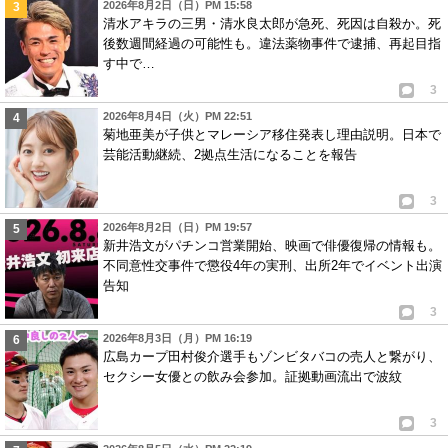
2026年8月2日（日）PM 15:58
清水アキラの三男・清水良太郎が急死、死因は自殺か。死
後数週間経過の可能性も。違法薬物事件で逮捕、再起目指
す中で…
3
2026年8月4日（火）PM 22:51
菊地亜美が子供とマレーシア移住発表し理由説明。日本で
芸能活動継続、2拠点生活になることを報告
3
2026年8月2日（日）PM 19:57
新井浩文がパチンコ営業開始、映画で俳優復帰の情報も。
不同意性交事件で懲役4年の実刑、出所2年でイベント出演
告知
3
2026年8月3日（月）PM 16:19
広島カープ田村俊介選手もゾンビタバコの売人と繋がり、
セクシー女優との飲み会参加。証拠動画流出で波紋
3