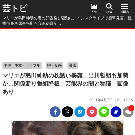
芸トピ
人気
マリエが島田紳助の裏の顔告発し騒動に。インスタライブで衝撃発言、性
接待を所属事務所も容認疑惑が…
事件・事故・トラブル
噂・疑惑
暴露
マリエが島田紳助の枕誘い暴露、出川哲朗も加勢
か…関係断り番組降板、芸能界の闇と物議。画像
あり
2021年4月7日（水）17:15
6