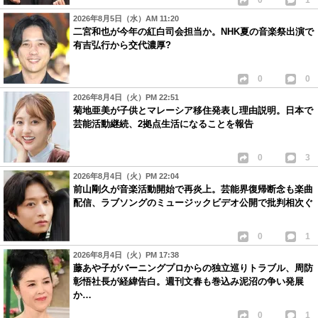
0
1
2026年8月5日（水）AM 11:20
二宮和也が今年の紅白司会担当か。NHK夏の音楽祭出演で
有吉弘行から交代濃厚?
0
0
2026年8月4日（火）PM 22:51
菊地亜美が子供とマレーシア移住発表し理由説明。日本で
芸能活動継続、2拠点生活になることを報告
0
3
2026年8月4日（火）PM 22:04
前山剛久が音楽活動開始で再炎上。芸能界復帰断念も楽曲
配信、ラブソングのミュージックビデオ公開で批判相次ぐ
0
1
2026年8月4日（火）PM 17:38
藤あや子がバーニングプロからの独立巡りトラブル、周防
彰悟社長が経緯告白。週刊文春も巻込み泥沼の争い発展
か…
0
1