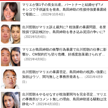
マリエが第1子の長女出産。パートナーと結婚せず?メ
キシコで子供誕生を発表。島田紳助の性接待強要暴露経
て母親に…
（2022年10月4日）
出川哲朗がマリエ訴え裁判に? 枕強要の暴露問題、名誉
毀損で訴訟検討か。島田紳助を巻き込み泥沼の争いに?
（2021年5月4日）
マリエが島田紳助の衝撃行為暴露で出川哲朗の仕事に影
響か。CM契約打ち切り危機、好感度急落避けられず…
（2021年4月9日）
出川哲朗がマリエの暴露否定。島田紳助の枕誘い強要に
加担はウソ、関与無しと事務所発表も…
（2021年4月9
日）
出川哲朗＆やるせなすが枕強要関与を完全否定…マリエ
の事務所がコメント無しの理由、島田紳助巡る騒動は沈
静化へ?
（2021年4月10日）