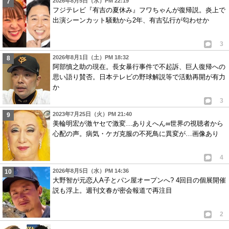
2026年8月5日（水）PM 22:19
フジテレビ『有吉の夏休み』フワちゃんが復帰説。炎上で
出演シーンカット騒動から2年、有吉弘行が匂わせか
3
2026年8月1日（土）PM 18:32
阿部慎之助の現在。長女暴行事件で不起訴、巨人復帰への
思い語り賛否。日本テレビの野球解説等で活動再開が有力
か
3
2023年7月25日（火）PM 21:40
美輪明宏が激ヤセで激変…ありえへん∞世界の視聴者から
心配の声。病気・ケガ克服の不死鳥に異変が…画像あり
4
2026年8月5日（水）PM 14:36
大野智が元恋人A子とパン屋オープンへ? 4回目の個展開催
説も浮上。週刊文春が密会報道で再注目
2