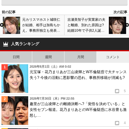
6
匿名
ID:NDgyZTY3Mm
( 2021年4月10日 11:14 AM )
前の記事
次の記事
マリエの勇気に乾杯
元カリスマホスト城咲仁
吉瀬美智子が実業家の夫
4
2
が結婚、相手は加島ちか
と離婚、別れた原因は?
え。事務所独立も発表。
結婚10年で子供2人誕
仕事激減後の現在、通販
生、夫婦円満イメージ
番組等で活躍。
も…画像あり
人気ランキング
日間
週間
月間
コメント
2026年8月1日（土）AM 0:02
元宝塚・花乃まりあが三山凌輝とW不倫疑惑で大チャンス
失う? 今後の活動に悪影響の恐れ、事務所移籍が消滅も?
5
2026年7月30日（木）PM 22:55
趣里が三山凌輝との離婚決断へ?「覚悟を決めている」と
女性セブン報道。花乃まりあとのW不倫疑惑に水谷豊も激
怒し…
4