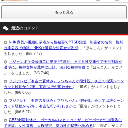
もっと見る
最近のコメント
NHK職員が番組出演者から性被害でPTSD発症、加害者の名前・性別
は非公表で物議。NHKは適切な対応せず謝罪
に『ほんこん』がコメント
をしました。(8/6 7:47)
元ジャンポケ斉藤慎二に懲役7年求刑。不同意性交事件で実刑判決が
濃厚に…被害女性が裁判に出廷、深刻な被害告白
に『ほんこん』がコメ
ントをしました。(8/6 7:46)
フジテレビ『有吉の夏休み』フワちゃんが復帰説。炎上で出演シーン
カット騒動から2年、有吉弘行が匂わせか
に『匿名』がコメントをしま
した。(8/6 6:06)
フジテレビ『有吉の夏休み』フワちゃんが復帰説。炎上で出演シーン
カット騒動から2年、有吉弘行が匂わせか
に『匿名』がコメントをしま
した。(8/6 5:27)
GEZAN活動休止、ボーカルのマヒトゥ・ザ・ピーポーが性加害告白
で波紋。女性蔑視、人権侵害、暴力性の状態化認める
に『匿名』がコメ