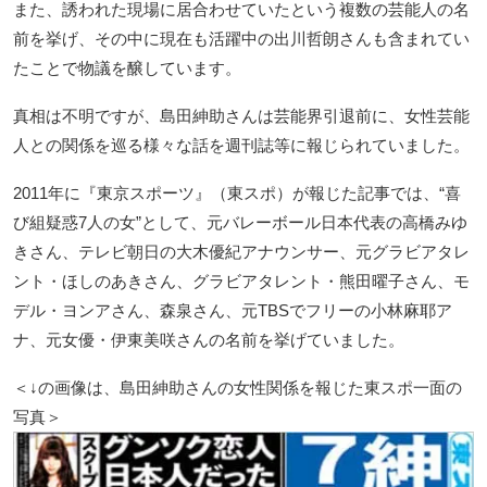
また、誘われた現場に居合わせていたという複数の芸能人の名
前を挙げ、その中に現在も活躍中の出川哲朗さんも含まれてい
たことで物議を醸しています。
真相は不明ですが、島田紳助さんは芸能界引退前に、女性芸能
人との関係を巡る様々な話を週刊誌等に報じられていました。
2011年に『東京スポーツ』（東スポ）が報じた記事では、“喜
び組疑惑7人の女”として、元バレーボール日本代表の高橋みゆ
きさん、テレビ朝日の大木優紀アナウンサー、元グラビアタレ
ント・ほしのあきさん、グラビアタレント・熊田曜子さん、モ
デル・ヨンアさん、森泉さん、元TBSでフリーの小林麻耶ア
ナ、元女優・伊東美咲さんの名前を挙げていました。
＜↓の画像は、島田紳助さんの女性関係を報じた東スポ一面の
写真＞