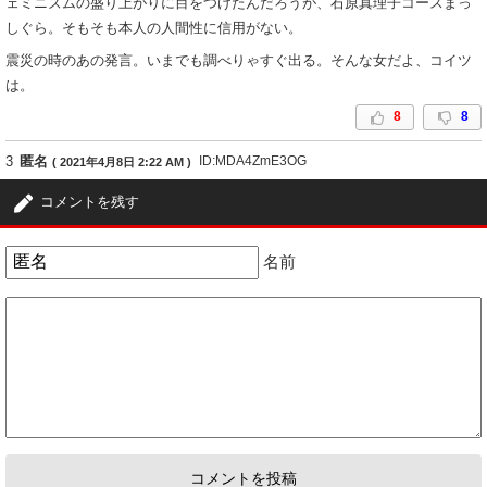
ェミニズムの盛り上がりに目をつけたんだろうが、石原真理子コースまっ
しぐら。そもそも本人の人間性に信用がない。
震災の時のあの発言。いまでも調べりゃすぐ出る。そんな女だよ、コイツ
は。
8
8
3
匿名
ID:MDA4ZmE3OG
( 2021年4月8日 2:22 AM )
そもそもレプロやん
コメントを残す
8
1
名前
4
匿名
ID:ODY0MGMwYW
( 2021年4月8日 3:14 AM )
マスコミももっと報道してくれや芸能界の裏真実を。
9
0
5
匿名
ID:M2FkOWI1Yj
( 2021年4月8日 4:13 PM )
降板させられたって書いてあるけど…
マリエ側から降板申し入れたんじゃないの？
5
1