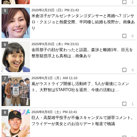
2
2020年2月23日（日）PM 21:43
米倉涼子がアルゼンチンタンゴダンサーと再婚へ? ゴンサ
ロ・クエジョと熱愛交際、半同棲し結婚も視野か。画像あ
り
0
2025年9月25日（木）PM 23:51
金田朋子の顔が変わったと話題。森渉と離婚1年、目元を
整形疑惑浮上も真相は…画像あり
4
2026年6月1日（月）AM 11:10
嵐がラストライブ開催し活動終了、5人が最後にコメン
ト。大野智はSTARTO社を退所、今後の活動は…
1
2026年8月8日（土）PM 22:41
巨人・高梨雄平投手が不倫スキャンダルで謝罪コメント。
フライデーが美女とのお泊りデート報道で物議