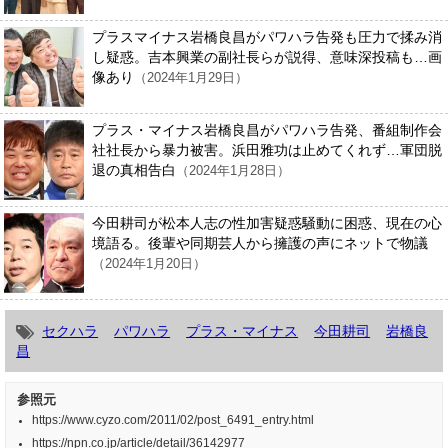
プラスマイナス岩橋良昌がパワハラ告発も圧力で揉み消
し疑惑。吉本興業の副社長らが説得、意味深投稿も…画
像あり
（2024年1月29日）
プラス・マイナス岩橋良昌がパワハラ告発、番組制作会
社社長から暴力被害。浜田雅功は止めてくれず…軍団脱
退の真相告白
（2024年1月28日）
今田耕司が松本人志の性加害疑惑騒動に困惑、現在の心
境語る。後輩や同期芸人から擁護の声にネットで物議
（2024年1月20日）
セクハラ
パワハラ
プラス・マイナス
今田耕司
岩橋良
昌
参照元
https://www.cyzo.com/2011/02/post_6491_entry.html
https://npn.co.jp/article/detail/36142977