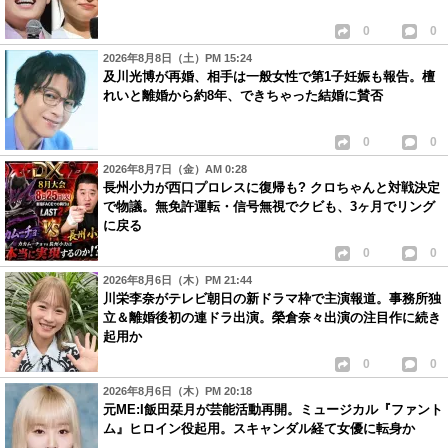
0
0
2026年8月8日（土）PM 15:24
及川光博が再婚、相手は一般女性で第1子妊娠も報告。檀
れいと離婚から約8年、できちゃった結婚に賛否
0
0
2026年8月7日（金）AM 0:28
長州小力が西口プロレスに復帰も? クロちゃんと対戦決定
で物議。無免許運転・信号無視でクビも、3ヶ月でリング
に戻る
0
0
2026年8月6日（木）PM 21:44
川栄李奈がテレビ朝日の新ドラマ枠で主演報道。事務所独
立＆離婚後初の連ドラ出演。榮倉奈々出演の注目作に続き
起用か
0
0
2026年8月6日（木）PM 20:18
元ME:I飯田栞月が芸能活動再開。ミュージカル『ファント
ム』ヒロイン役起用。スキャンダル経て女優に転身か