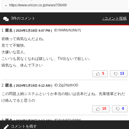
https://www.oricon.co.jp/news/70649/
3件のコメント
↓コメント投稿
1
匿名
ID:NWMzNzMyYj
( 2024年1月18日 4:07 PM )
岩橋って病気なんだよね。
見てて不愉快。
大嫌いな芸人。
こいつも居なくなれば嬉しいし、TV出ないで欲しい。
病気なら、休んで下さい
5
13
2
匿名
ID:Zjg2NjdhOD
( 2024年1月19日 4:12 AM )
この問題上納システムというか本当の狙いは吉本だよね。先輩後輩どれだ
け絡んでると思うの
10
0
3
匿名
ID:NzIyNDc5MW
( 2024年1月20日 2:13 AM )
コメントを残す
ただ、後輩芸人が先輩芸人のために合コンなどをセッティングし、参加者