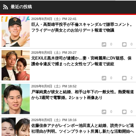
最近の投稿
2026年8月8日（土）PM 22:41
巨人・高梨雄平投手が不倫スキャンダルで謝罪コメント。
フライデーが美女とのお泊りデート報道で物議
0
0
2026年8月8日（土）PM 20:27
元EXILE黒木啓司が逮捕か…妻・宮崎麗果にDV疑惑、保
護命令違反で捕まったと女性セブン報道で波紋
0
2
2026年8月8日（土）PM 18:52
戸塚純貴が彼女と結婚、相手は年下の一般女性。熱愛報道
から3週間で電撃婚。2ショット画像あり
0
0
2026年8月8日（土）PM 18:16
佐藤佳奈アナがレインボー池田直人と結婚、読売テレビ退
社理由が判明。ツインプラネット所属し新たな活動開始へ