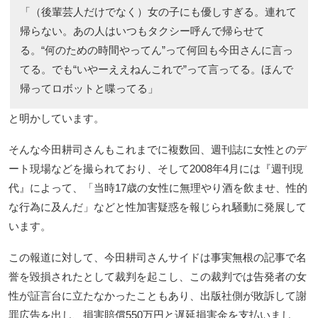
「（後輩芸人だけでなく）女の子にも優しすぎる。連れて
帰らない。あの人はいつもタクシー呼んで帰らせて
る。“何のための時間やってん”って何回も今田さんに言っ
てる。でも“いやーええねんこれで”って言ってる。ほんで
帰ってロボットと喋ってる」
と明かしています。
そんな今田耕司さんもこれまでに複数回、週刊誌に女性とのデ
ート現場などを撮られており、そして2008年4月には『週刊現
代』によって、「当時17歳の女性に無理やり酒を飲ませ、性的
な行為に及んだ」などと性加害疑惑を報じられ騒動に発展して
います。
この報道に対して、今田耕司さんサイドは事実無根の記事で名
誉を毀損されたとして裁判を起こし、この裁判では告発者の女
性が証言台に立たなかったこともあり、出版社側が敗訴して謝
罪広告を出し、損害賠償550万円と遅延損害金を支払いまし