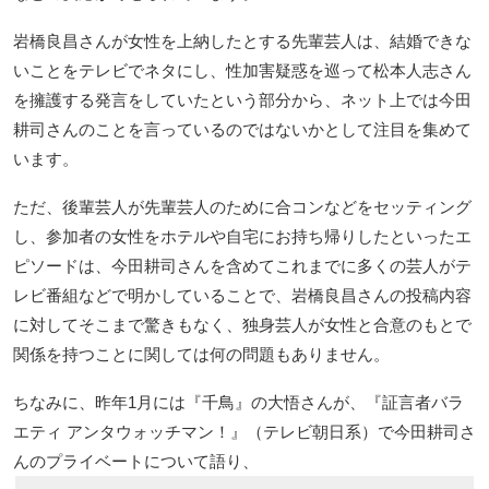
岩橋良昌さんが女性を上納したとする先輩芸人は、結婚できな
いことをテレビでネタにし、性加害疑惑を巡って松本人志さん
を擁護する発言をしていたという部分から、ネット上では今田
耕司さんのことを言っているのではないかとして注目を集めて
います。
ただ、後輩芸人が先輩芸人のために合コンなどをセッティング
し、参加者の女性をホテルや自宅にお持ち帰りしたといったエ
ピソードは、今田耕司さんを含めてこれまでに多くの芸人がテ
レビ番組などで明かしていることで、岩橋良昌さんの投稿内容
に対してそこまで驚きもなく、独身芸人が女性と合意のもとで
関係を持つことに関しては何の問題もありません。
ちなみに、昨年1月には『千鳥』の大悟さんが、『証言者バラ
エティ アンタウォッチマン！』（テレビ朝日系）で今田耕司さ
んのプライベートについて語り、