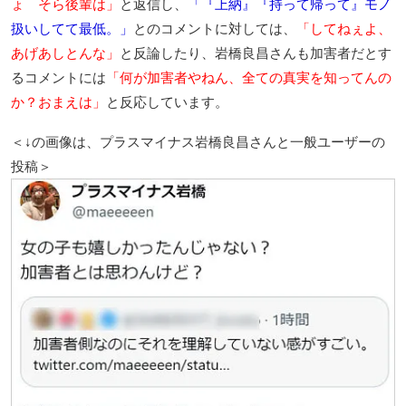
ょ そら後輩は」
と返信し、
「『上納』『持って帰って』モノ
扱いしてて最低。」
とのコメントに対しては、
「してねぇよ、
あげあしとんな」
と反論したり、岩橋良昌さんも加害者だとす
るコメントには
「何が加害者やねん、全ての真実を知ってんの
か？おまえは」
と反応しています。
＜↓の画像は、プラスマイナス岩橋良昌さんと一般ユーザーの
投稿＞