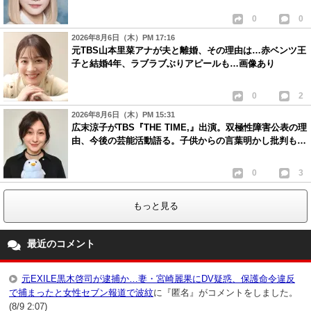
0
0
2026年8月6日（木）PM 17:16
元TBS山本里菜アナが夫と離婚、その理由は…赤ベンツ王
子と結婚4年、ラブラブぶりアピールも…画像あり
0
2
2026年8月6日（木）PM 15:31
広末涼子がTBS『THE TIME,』出演。双極性障害公表の理
由、今後の芸能活動語る。子供からの言葉明かし批判も…
0
3
もっと見る
最近のコメント
元EXILE黒木啓司が逮捕か…妻・宮崎麗果にDV疑惑、保護命令違反
で捕まったと女性セブン報道で波紋
に『匿名』がコメントをしました。
(8/9 2:07)