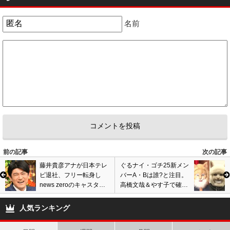
の女性をホテルや自宅にお持ち帰りしたといったエピソードは、今田耕司
名前
さんを含めてこれまでに多くの芸人がテレビ番組などで明かしていること
で、岩橋良昌さんの投稿内容に対してそこまで驚きもなく、独身芸人が女
性と合意のもとで関係を持つことに関しては何の問題もありません。
↑↑今なら大問題で草 なんでスポンサー離れてるか考えろよww 女斡旋し
てる時点でもうあかんわ
5
2
前の記事
次の記事
藤井貴彦アナが日本テレ
ぐるナイ・ゴチ25新メン
ビ退社、フリー転身し
バーA・Bは誰?と注目。
news zeroのキャスター
高橋文哉＆やす子で確
就任。羽鳥慎一アナが同
定? 2人の特徴と一致か。
期の決断に驚き明かす
画像あり
人気ランキング