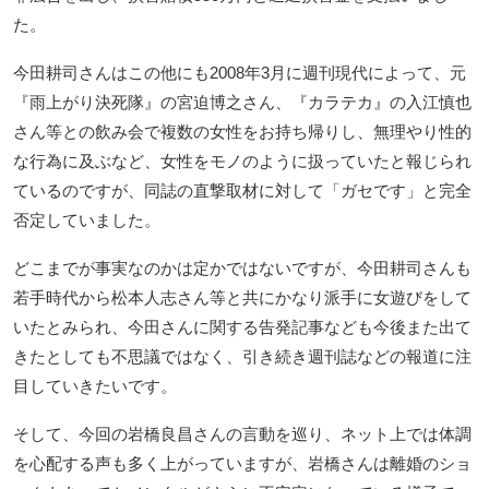
た。
今田耕司さんはこの他にも2008年3月に週刊現代によって、元
『雨上がり決死隊』の宮迫博之さん、『カラテカ』の入江慎也
さん等との飲み会で複数の女性をお持ち帰りし、無理やり性的
な行為に及ぶなど、女性をモノのように扱っていたと報じられ
ているのですが、同誌の直撃取材に対して「ガセです」と完全
否定していました。
どこまでが事実なのかは定かではないですが、今田耕司さんも
若手時代から松本人志さん等と共にかなり派手に女遊びをして
いたとみられ、今田さんに関する告発記事なども今後また出て
きたとしても不思議ではなく、引き続き週刊誌などの報道に注
目していきたいです。
そして、今回の岩橋良昌さんの言動を巡り、ネット上では体調
を心配する声も多く上がっていますが、岩橋さんは離婚のショ