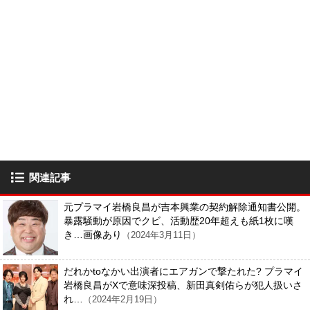
関連記事
元プラマイ岩橋良昌が吉本興業の契約解除通知書公開。
暴露騒動が原因でクビ、活動歴20年超えも紙1枚に嘆
き…画像あり
（2024年3月11日）
だれかtoなかい出演者にエアガンで撃たれた? プラマイ
岩橋良昌がXで意味深投稿、新田真剣佑らが犯人扱いさ
れ…
（2024年2月19日）