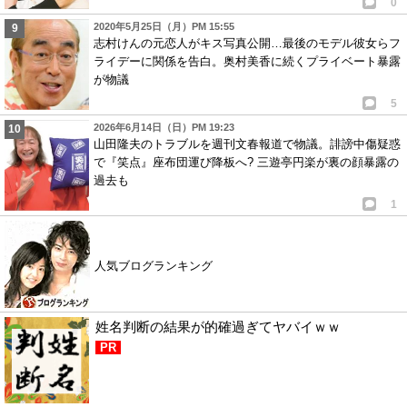
0
2020年5月25日（月）PM 15:55
志村けんの元恋人がキス写真公開…最後のモデル彼女らフ
ライデーに関係を告白。奥村美香に続くプライベート暴露
が物議
5
2026年6月14日（日）PM 19:23
山田隆夫のトラブルを週刊文春報道で物議。誹謗中傷疑惑
で『笑点』座布団運び降板へ? 三遊亭円楽が裏の顔暴露の
過去も
1
人気ブログランキング
姓名判断の結果が的確過ぎてヤバイｗｗ
PR