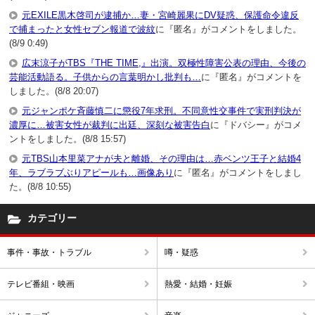
元EXILE黒木啓司が逮捕か…妻・宮崎麗果にDV疑惑、保護命令違反
で捕まったと女性セブン報道で波紋
に『匿名』がコメントをしました。
(8/9 0:49)
広末涼子がTBS『THE TIME,』出演。双極性障害公表の理由、今後の
芸能活動語る。子供からの言葉明かし批判も…
に『匿名』がコメントを
しました。(8/8 20:07)
元ジャンポケ斉藤慎二に懲役7年求刑。不同意性交事件で実刑判決が
濃厚に…被害女性が裁判に出廷、深刻な被害告白
に『ドバシー』がコメ
ントをしました。(8/8 15:57)
元TBS山本里菜アナが夫と離婚、その理由は…赤ベンツ王子と結婚4
年、ラブラブぶりアピールも…画像あり
に『匿名』がコメントをしまし
た。(8/8 10:55)
カテゴリー
事件・事故・トラブル
噂・疑惑
テレビ番組・映画
熱愛・結婚・妊娠