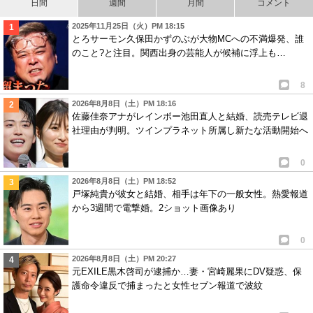
日間
週間
月間
コメント
2025年11月25日（火）PM 18:15
とろサーモン久保田かずのぶが大物MCへの不満爆発、誰
のこと?と注目。関西出身の芸能人が候補に浮上も…
8
2026年8月8日（土）PM 18:16
佐藤佳奈アナがレインボー池田直人と結婚、読売テレビ退
社理由が判明。ツインプラネット所属し新たな活動開始へ
0
2026年8月8日（土）PM 18:52
戸塚純貴が彼女と結婚、相手は年下の一般女性。熱愛報道
から3週間で電撃婚。2ショット画像あり
0
2026年8月8日（土）PM 20:27
元EXILE黒木啓司が逮捕か…妻・宮崎麗果にDV疑惑、保
護命令違反で捕まったと女性セブン報道で波紋