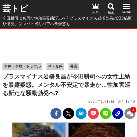
芸トピ
人気
今田耕司にも再び性加害疑惑浮上へ? プラスマイナス岩橋良昌のX投稿巡
り憶測、プレバト巡りパワハラ疑惑も…
事件・事故・トラブル
噂・疑惑
暴露
プラスマイナス岩橋良昌が今田耕司への女性上納
を暴露疑惑。メンタル不安定で暴走か…性加害巡
る新たな騒動勃発へ?
2024年1月18日（木）13:49
3