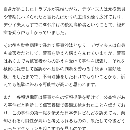
自身が起こしたトラブルが発端ながら、デヴィ夫人は元従業員
や警察にハメられたと言わんばかりの主張を繰り広げており、
デヴィ夫人もすでに80代半ばの後期高齢者ということで、認知
症を疑う声も上がっていました。
その後も動物病院で暴れて警察沙汰となり、デヴィ夫人は自身
も被害者だとして、警察を訴える構えを見せていますが、警察
はあくまでも被害者からの訴えを受けて事件を捜査し、それを
検察に報告して起訴か不起訴の判断を委ねる手続き（書類送
検）をしたまでで、不当逮捕をしたわけでもないことから、訴
えても無駄に終わる可能性が高いと思われます。
また、各報道機関は警察からの情報提供を受けて、公益性があ
る事件だと判断して傷害容疑で書類送検されたことを伝えてお
り、この事件の第一報を伝えた日本テレビなどを訴えても、棄
却される可能性が高いと考えられるものの、果たして今後どう
いったアクションを起こすのか見ものです。