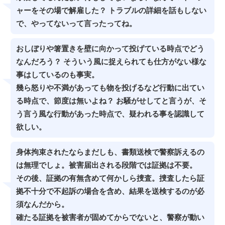
ャーをその場で解雇した？ トラブルの詳細を話もしない
で、やってないって言ったってね。
おしぼりや箸置きを壁に向かって投げている時点でどう
なんだろう？ そういう風に捉えられても仕方がない様な
事はしているのも事実。
幾ら怒りや不満があっても物を投げるなど行動に出てい
る時点で、節度は無いよね？ お騒がせしてと言うが、そ
う言う風な行動があった時点で、疑われる事を認識して
欲しい。
身体拘束されたならまだしも、書類送検で警察訴えるの
は無理でしょ。被害届出される段階では証拠は不要。
その後、証拠の有無含めて何かしら捜査。捜査したら証
拠不十分で不起訴の場合を含め、結果を送検するのが必
須なんだから。
確たる証拠を被害者が固めてからでないと、警察が動い