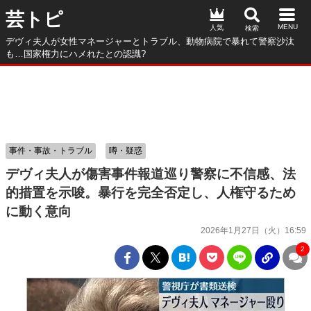
芸トピ
人気
デヴィ夫人が女性マネージャーとトラブル、動物病院で暴れて警察沙汰
も…国家権力にハメれたとの認識?
事件・事故・トラブル
噂・疑惑
デヴィ夫人が傷害事件報道巡り警察に不信感、法
的措置を示唆。暴行を完全否定し、人権守るため
に動く意向
2026年1月27日（火）16:59
2