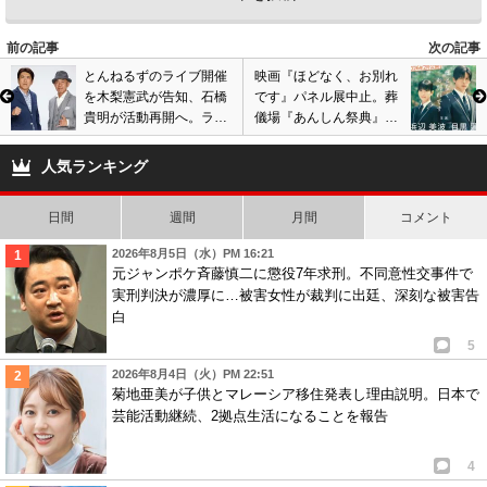
前の記事
次の記事
とんねるずのライブ開催
映画『ほどなく、お別れ
を木梨憲武が告知、石橋
です』パネル展中止。葬
貴明が活動再開へ。ラス
儀場『あんしん祭典』で
トの会場は国立競技場や
開催予定も批判殺到し…
東京ドームの可能性も?
人気ランキング
日間
週間
月間
コメント
2026年8月5日（水）PM 16:21
元ジャンポケ斉藤慎二に懲役7年求刑。不同意性交事件で
実刑判決が濃厚に…被害女性が裁判に出廷、深刻な被害告
白
5
2026年8月4日（火）PM 22:51
菊地亜美が子供とマレーシア移住発表し理由説明。日本で
芸能活動継続、2拠点生活になることを報告
4