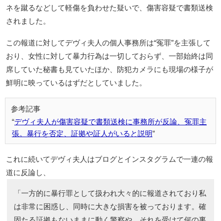
ネを蹴るなどして軽傷を負わせた疑いで、傷害容疑で書類送検
されました。
この報道に対してデヴィ夫人の個人事務所は“冤罪”を主張して
おり、女性に対して暴力行為は一切しておらず、一部始終は同
席していた秘書も見ていたほか、防犯カメラにも現場の様子が
鮮明に映っているはずだとしていました。
デヴィ夫人が傷害容疑で書類送検に事務所が反論、冤罪主
張。暴行を否定、証拠や証人がいると説明
これに続いてデヴィ夫人はブログとインスタグラムで一連の報
道に反論し、
「一方的に暴行罪として扱われ大々的に報道されており私
は非常に困惑し、同時に大きな損害を被っております。確
固たる証拠もないままに動く警察や、それを受けて何の裏