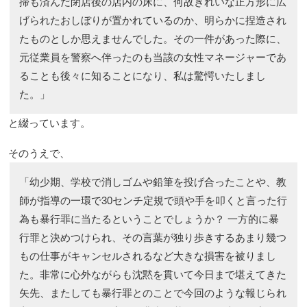
掃も済んだ閉店後の店内の床に、何故きれいな正方形に広
げられたおしぼりが置かれているのか、明らかに捏造され
たものとしか思えませんでした。その一件があった際に、
元従業員を警察へ伴ったのも当該の女性マネージャーであ
ることも後々に知ることになり、私は驚愕いたしまし
た。」
と綴っています。
そのうえで、
「幼少期、学校で消しゴムや鉛筆を投げ合ったことや、教
師が指導の一環で30センチ定規で頭や手を叩くと言った行
為も暴行罪に当たるということでしょうか？ 一方的に暴
行罪と決めつけられ、その言葉が独り歩きするあまり幾つ
もの仕事がキャンセルされるなど大きな損害を被りまし
た。非常に心外ながらも沈黙を貫いて今日まで堪えてきた
矢先、またしても暴行罪とのことで今回のような報じられ