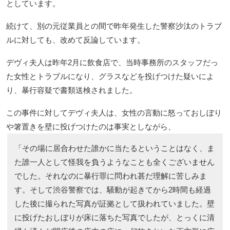
としています。
続けて、別の元従業員との間で昨年発生した警察沙汰のトラブ
ルに対しても、改めて反論しています。
デヴィ夫人は昨年2月に飲食店で、当時事務所のスタッフだっ
た女性とトラブルになり、グラスなどを投げつけた疑いによ
り、暴行容疑で書類送検されました。
この事件に対してデヴィ夫人は、女性の言動に怒っておしぼり
や箸置きを壁に投げつけたのは事実としながら、
「その場に居合わせた誰かに当たるということはなく、ま
た誰一人として怪我を負うようなことも全くございません
でした。それなのに暴行罪に問われ甚だ理解に苦しみま
す。そして渋谷警察では、騒動が起きてから2時間も経過
した後に撮られた写真が証拠として扱われていました。壁
に投げたおしぼりが床に落ちた写真でしたが、とっくに清