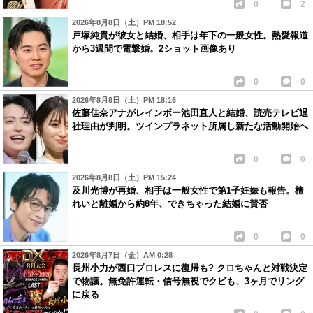
0
2
2026年8月8日（土）PM 18:52
戸塚純貴が彼女と結婚、相手は年下の一般女性。熱愛報道
から3週間で電撃婚。2ショット画像あり
0
0
2026年8月8日（土）PM 18:16
佐藤佳奈アナがレインボー池田直人と結婚、読売テレビ退
社理由が判明。ツインプラネット所属し新たな活動開始へ
0
0
2026年8月8日（土）PM 15:24
及川光博が再婚、相手は一般女性で第1子妊娠も報告。檀
れいと離婚から約8年、できちゃった結婚に賛否
0
0
2026年8月7日（金）AM 0:28
長州小力が西口プロレスに復帰も? クロちゃんと対戦決定
で物議。無免許運転・信号無視でクビも、3ヶ月でリング
に戻る