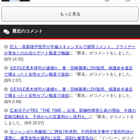
もっと見る
最近のコメント
巨人・高梨雄平投手が不倫スキャンダルで謝罪コメント。フライデー
が美女とのお泊りデート報道で物議
に『匿名』がコメントをしました。
(8/9 14:25)
元EXILE黒木啓司が逮捕か…妻・宮崎麗果にDV疑惑、保護命令違反
で捕まったと女性セブン報道で波紋
に『匿名』がコメントをしました。
(8/9 2:07)
元EXILE黒木啓司が逮捕か…妻・宮崎麗果にDV疑惑、保護命令違反
で捕まったと女性セブン報道で波紋
に『匿名』がコメントをしました。
(8/9 0:49)
広末涼子がTBS『THE TIME,』出演。双極性障害公表の理由、今後の
芸能活動語る。子供からの言葉明かし批判も…
に『匿名』がコメントを
しました。(8/8 20:07)
元ジャンポケ斉藤慎二に懲役7年求刑。不同意性交事件で実刑判決が
濃厚に…被害女性が裁判に出廷、深刻な被害告白
に『ドバシー』がコメ