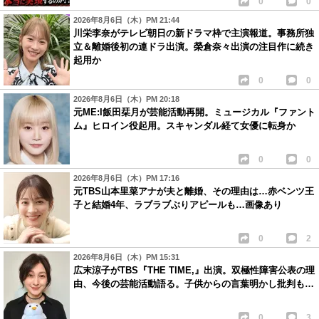
0
0
2026年8月6日（木）PM 21:44
川栄李奈がテレビ朝日の新ドラマ枠で主演報道。事務所独
立＆離婚後初の連ドラ出演。榮倉奈々出演の注目作に続き
起用か
0
0
2026年8月6日（木）PM 20:18
元ME:I飯田栞月が芸能活動再開。ミュージカル『ファント
ム』ヒロイン役起用。スキャンダル経て女優に転身か
0
0
2026年8月6日（木）PM 17:16
元TBS山本里菜アナが夫と離婚、その理由は…赤ベンツ王
子と結婚4年、ラブラブぶりアピールも…画像あり
0
2
2026年8月6日（木）PM 15:31
広末涼子がTBS『THE TIME,』出演。双極性障害公表の理
由、今後の芸能活動語る。子供からの言葉明かし批判も…
0
3