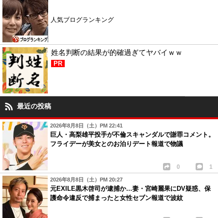
人気ブログランキング
姓名判断の結果が的確過ぎてヤバイｗｗ
PR
最近の投稿
2026年8月8日（土）PM 22:41
巨人・高梨雄平投手が不倫スキャンダルで謝罪コメント。
フライデーが美女とのお泊りデート報道で物議
0
1
2026年8月8日（土）PM 20:27
元EXILE黒木啓司が逮捕か…妻・宮崎麗果にDV疑惑、保
護命令違反で捕まったと女性セブン報道で波紋