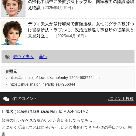
の帰化申請中に警察沙汰トラブル、国家権力の陰謀論唱
え物議
（2025年4月19日）
デヴィ夫人が暴行容疑で書類送検。女性にグラス投げつ
け警察沙汰トラブルに。政治活動巡り事務所の従業員と
意見対立し…
（2025年4月16日）
デヴィ夫人
暴行
参照元
https://ameblo.jp/dewisukarno/entry-12954683742.html
https://shueisha.online/articles/-/256344
2件のコメント
↓コメント投稿
1
匿名
ID:MjA5NmQ1MD
( 2026年1月28日 12:26 PM )
普段の行いがゲスな奴がボケた言い訳してもなあ…
とにかく反論してれば自分が正しいと誤魔化せてきた外道の手口だわ、胸
糞