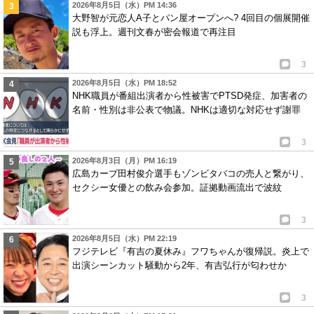
2026年8月5日（水）PM 14:36
大野智が元恋人A子とパン屋オープンへ? 4回目の個展開催
説も浮上。週刊文春が密会報道で再注目
3
2026年8月5日（水）PM 18:52
NHK職員が番組出演者から性被害でPTSD発症、加害者の
名前・性別は非公表で物議。NHKは適切な対応せず謝罪
3
2026年8月3日（月）PM 16:19
広島カープ田村俊介選手もゾンビタバコの売人と繋がり、
セクシー女優との飲み会参加。証拠動画流出で波紋
3
2026年8月5日（水）PM 22:19
フジテレビ『有吉の夏休み』フワちゃんが復帰説。炎上で
出演シーンカット騒動から2年、有吉弘行が匂わせか
3