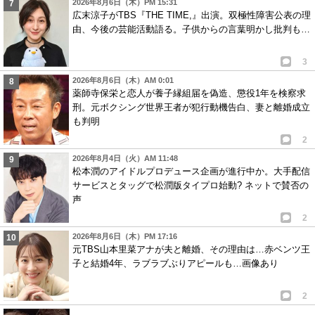
2026年8月6日（木）PM 15:31
広末涼子がTBS『THE TIME,』出演。双極性障害公表の理
由、今後の芸能活動語る。子供からの言葉明かし批判も…
3
2026年8月6日（木）AM 0:01
薬師寺保栄と恋人が養子縁組届を偽造、懲役1年を検察求
刑。元ボクシング世界王者が犯行動機告白、妻と離婚成立
も判明
2
2026年8月4日（火）AM 11:48
松本潤のアイドルプロデュース企画が進行中か。大手配信
サービスとタッグで松潤版タイプロ始動? ネットで賛否の
声
2
2026年8月6日（木）PM 17:16
元TBS山本里菜アナが夫と離婚、その理由は…赤ベンツ王
子と結婚4年、ラブラブぶりアピールも…画像あり
2