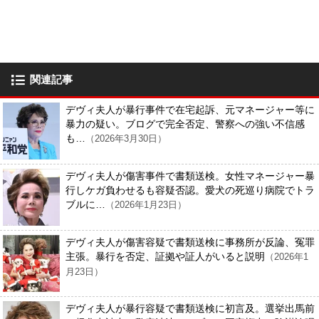
関連記事
デヴィ夫人が暴行事件で在宅起訴、元マネージャー等に
暴力の疑い。ブログで完全否定、警察への強い不信感
も…
（2026年3月30日）
デヴィ夫人が傷害事件で書類送検。女性マネージャー暴
行しケガ負わせるも容疑否認。愛犬の死巡り病院でトラ
ブルに…
（2026年1月23日）
デヴィ夫人が傷害容疑で書類送検に事務所が反論、冤罪
主張。暴行を否定、証拠や証人がいると説明
（2026年1
月23日）
デヴィ夫人が暴行容疑で書類送検に初言及。選挙出馬前