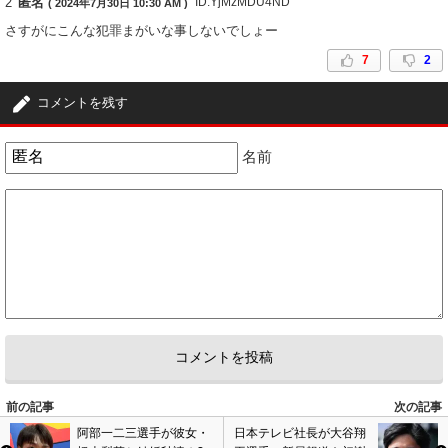
2
匿名
ID:YjMzMDU4ND
( 2024年7月30日 10:30 AM )
さすがにこんな犯罪まがいな事しないでしょー
7
2
コメントを残す
名前
前の記事
次の記事
阿部一二三選手が彼女・
日本テレビ社長が大谷翔