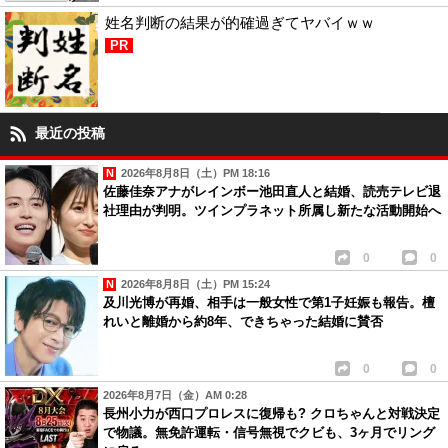
姓名判断の結果が的確過ぎてヤバイｗｗ
PR
最近の投稿
2026年8月8日（土）PM 18:16
佐藤佳奈アナがレインボー池田直人と結婚、読売テレビ退
社理由が判明。ツインプラネット所属し新たな活動開始へ
0
0
2026年8月8日（土）PM 15:24
及川光博が再婚、相手は一般女性で第1子妊娠も報告。檀
れいと離婚から約8年、できちゃった結婚に賛否
0
0
2026年8月7日（金）AM 0:28
長州小力が西口プロレスに復帰も? クロちゃんと対戦決定
で物議。無免許運転・信号無視でクビも、3ヶ月でリング