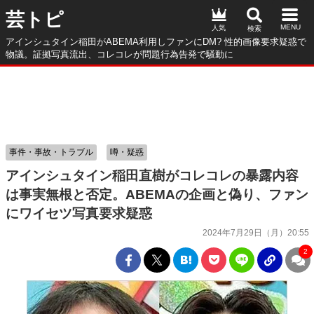
芸トピ
人気
アインシュタイン稲田がABEMA利用しファンにDM? 性的画像要求疑惑で
物議。証拠写真流出、コレコレが問題行為告発で騒動に
事件・事故・トラブル
噂・疑惑
アインシュタイン稲田直樹がコレコレの暴露内容
は事実無根と否定。ABEMAの企画と偽り、ファン
にワイセツ写真要求疑惑
2024年7月29日（月）20:55
2