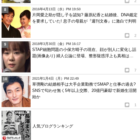
2
2016年4月13日（水）PM 19:50
片岡愛之助が隠し子を認知? 藤原紀香と結婚後、DNA鑑定
を要求していた! 息子の母親が『週刊文春』に激白で判明
2
2018年3月30日（金）PM 16:17
STAP細胞問題の小保方晴子の現在、顔が別人に変化し話
題(画像あり) 婦人公論に登場、整形疑惑浮上も真相は…
7
2021年1月4日（月）PM 22:49
草彅剛の結婚相手は大手企業勤務でSMAPと仕事の過去?
SNSで匂わせ無く5年以上交際、20億円豪邸で新婚生活開
始か
1
人気ブログランキング