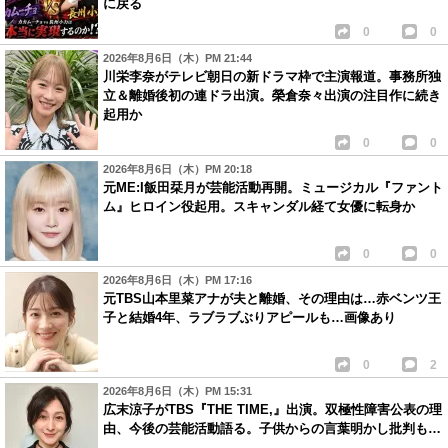
に戻る
0
0
2026年8月6日（木）PM 21:44
川栄李奈がテレビ朝日の新ドラマ枠で主演報道。事務所独
立＆離婚後初の連ドラ出演。榮倉奈々出演の注目作に続き
起用か
0
0
2026年8月6日（木）PM 20:18
元ME:I飯田栞月が芸能活動再開。ミュージカル『ファント
ム』ヒロイン役起用。スキャンダル経て女優に転身か
0
0
2026年8月6日（木）PM 17:16
元TBS山本里菜アナが夫と離婚、その理由は…赤ベンツ王
子と結婚4年、ラブラブぶりアピールも…画像あり
0
2
2026年8月6日（木）PM 15:31
広末涼子がTBS『THE TIME,』出演。双極性障害公表の理
由、今後の芸能活動語る。子供からの言葉明かし批判も…