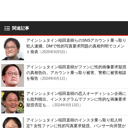
関連記事
アインシュタイン稲田直樹らのSNSアカウント乗っ取り
犯人逮捕。DMで性的写真要求問題の真相判明でコメン
ト発表
（2025年9月5日）
アインシュタイン稲田直樹がファンに性的画像要求疑惑
の真相告白。アカウント乗っ取り被害、警察に被害相談
を報告
（2024年8月1日）
アインシュタイン稲田直樹の恋人オーディション企画に
も批判噴出。インスタグラムでファンに性的な画像要求
疑惑否定も…
（2024年8月13日）
アインシュタイン稲田直樹のインスタ乗っ取り犯人特
定? 女性ファンに性的写真要求疑惑、パンサー向井慧が