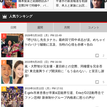
橋本梨菜と結婚秒読み?
平選手の新居報道を初謝
交際2年で同棲中、パリ
罪、本人と家族にお詫
五輪の試合会場で応援姿
び。豪邸売却話浮上でバ
も話題に。画像あり
ッシング続く
人気ランキング
日間
週間
月間
コメント
2026年3月16日（月）PM 22:49
『呼び出し先生タナカ』最終回で田中卓志が涙。めちゃイ
ケのパクリ騒動に言及、当時の心境を赤裸々告白
2
2015年9月20日（日）PM 16:56
嵐・大野智が元女優・夏目鈴との交際、同棲愛を完全否
定! 東北復興ライブ開演前に「もう会わない」と宣言し謝
罪!
5
2015年10月12日（月）PM 17:51
E-girls市來杏香が卒業&芸能界引退、ErieがDJ活動専念で
ファン悲鳴! 新体制やグループ内格差に怒りの声が