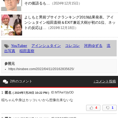
その後語るも…
（2024年12月15日）
よしもと男前ブサイクランキング2019結果発表。アイ
ンシュタイン稲田直樹＆EXIT兼近大樹が初の1位、ネッ
トの反応は…
（2019年12月18日）
YouTuber
アインシュタイン
コレコレ
河井ゆずる
流
出写真
稲田直樹
参照元
https://sirabee.com/2022/04/11/20162835625/
2件のコメント
↓コメント投稿
1
匿名
ID:MTAwYjIyOD
( 2024年7月29日 10:22 PM )
稲ちゃん中身はカッコいいから想像出来ないな
4
1