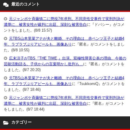
最近のコメント
元ジャンポケ斉藤慎二に懲役7年求刑。不同意性交事件で実刑判決が
濃厚に…被害女性が裁判に出廷、深刻な被害告白
に『ドバシー』がコメ
ントをしました。(8/8 15:57)
元TBS山本里菜アナが夫と離婚、その理由は…赤ベンツ王子と結婚4
年、ラブラブぶりアピールも…画像あり
に『匿名』がコメントをしまし
た。(8/8 10:55)
広末涼子がTBS『THE TIME,』出演。双極性障害公表の理由、今後の
芸能活動語る。子供からの言葉明かし批判も…
に『匿名』がコメントを
しました。(8/7 20:20)
元TBS山本里菜アナが夫と離婚、その理由は…赤ベンツ王子と結婚4
年、ラブラブぶりアピールも…画像あり
に『TsukkomiQ』がコメントを
しました。(8/7 18:46)
元ジャンポケ斉藤慎二に懲役7年求刑。不同意性交事件で実刑判決が
濃厚に…被害女性が裁判に出廷、深刻な被害告白
に『匿名』がコメント
をしました。(8/7 18:44)
カテゴリー