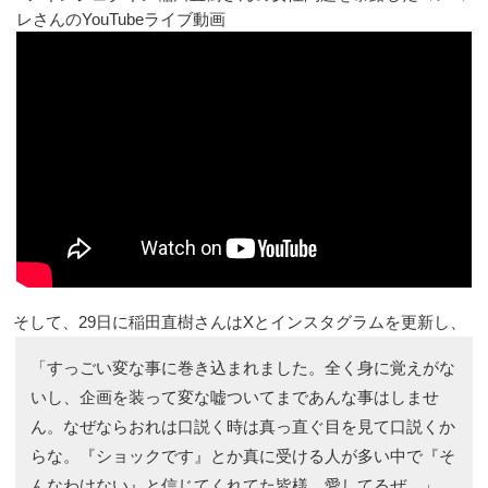
レさんのYouTubeライブ動画
そして、29日に稲田直樹さんはXとインスタグラムを更新し、
「すっごい変な事に巻き込まれました。全く身に覚えがな
いし、企画を装って変な嘘ついてまであんな事はしませ
ん。なぜならおれは口説く時は真っ直ぐ目を見て口説くか
らな。『ショックです』とか真に受ける人が多い中で『そ
んなわけない』と信じてくれてた皆様、愛してるぜ。」