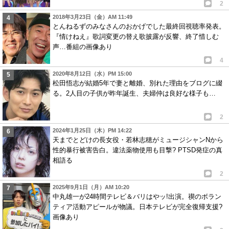
2
2018年3月23日（金）AM 11:49
とんねるずのみなさんのおかげでした最終回視聴率発表。
『情けねえ』歌詞変更の替え歌披露が反響、終了惜しむ
声…番組の画像あり
4
2020年8月12日（水）PM 15:00
松田悟志が結婚5年で妻と離婚、別れた理由をブログに綴
る。2人目の子供が昨年誕生、夫婦仲は良好な様子も…
2
2024年1月25日（木）PM 14:22
天までとどけの長女役・若林志穂がミュージシャンNから
性的暴行被害告白。違法薬物使用も目撃? PTSD発症の真
相語る
2
2025年9月1日（月）AM 10:20
中丸雄一が24時間テレビ＆バリはやッ!出演。禊のボラン
ティア活動アピールが物議。日本テレビが完全復帰支援?
画像あり