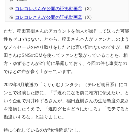
コレコレさんが公開の証拠動画①
（X）
コレコレさんが公開の証拠動画②
（X）
ただ、稲田直樹さんのアカウントを他人が操作して送った可能
性もゼロではないことから、稲田さん本人がファンとこのよう
なメッセージのやり取りをしたとは言い切れないのですが、稲
田さんはSNSのDMを使ってファンと繋がっていることを、相
方・ゆずるさんが2年前に暴露しており、今回の件も事実なの
ではとの声が多く上がっています。
2022年4月放送の『くりぃむナンタラ』（テレビ朝日系）にコ
ンビで出演した際に、「手遅れになる前に相方に伝えたい」と
いう企画で河井ゆずるさんが、稲田直樹さんの生活態度の悪さ
を指摘したうえで、「遅刻グセをどうにかしろ」「モテてると
勘違いするな」と語りました。
特に心配しているのが“女性問題”とし、