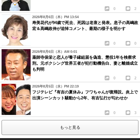
0
2
2026年8月6日（木）PM 13:54
寿美花代が94歳で死去、死因は老衰と発表。息子の髙嶋政
宏＆髙嶋政伸が追悼コメント、最期の様子を明かす
0
0
2026年8月6日（木）AM 0:01
薬師寺保栄と恋人が養子縁組届を偽造、懲役1年を検察求
刑。元ボクシング世界王者が犯行動機告白、妻と離婚成立
も判明
0
2
2026年8月5日（水）PM 22:19
フジテレビ『有吉の夏休み』フワちゃんが復帰説。炎上で
出演シーンカット騒動から2年、有吉弘行が匂わせか
0
3
もっと見る