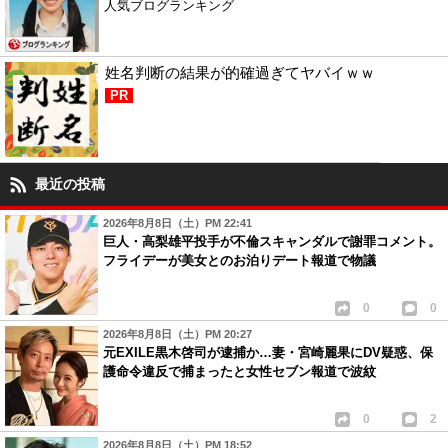
人気ブログランキング
姓名判断の結果が的確過ぎてヤバイｗｗ
PR
最近の投稿
2026年8月8日（土）PM 22:41
巨人・高梨雄平投手が不倫スキャンダルで謝罪コメント。
フライデーが美女とのお泊りデート報道で物議
0
0
2026年8月8日（土）PM 20:27
元EXILE黒木啓司が逮捕か…妻・宮崎麗果にDV疑惑、保
護命令違反で捕まったと女性セブン報道で波紋
0
2
2026年8月8日（土）PM 18:52