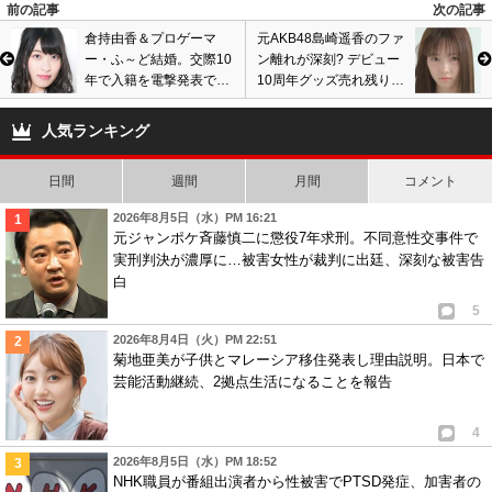
前の記事
次の記事
倉持由香＆プロゲーマ
元AKB48島崎遥香のファ
ー・ふ～ど結婚。交際10
ン離れが深刻? デビュー
年で入籍を電撃発表で嫉
10周年グッズ売れ残り販
妬の声。ツーショット画
売延期、焼肉IWAバイト
像あり
で注目も…画像あり
人気ランキング
日間
週間
月間
コメント
2026年8月5日（水）PM 16:21
元ジャンポケ斉藤慎二に懲役7年求刑。不同意性交事件で
実刑判決が濃厚に…被害女性が裁判に出廷、深刻な被害告
白
5
2026年8月4日（火）PM 22:51
菊地亜美が子供とマレーシア移住発表し理由説明。日本で
芸能活動継続、2拠点生活になることを報告
4
2026年8月5日（水）PM 18:52
NHK職員が番組出演者から性被害でPTSD発症、加害者の