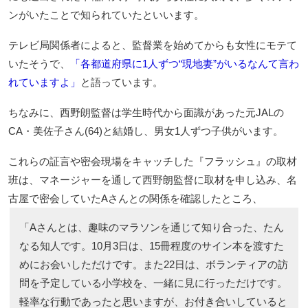
ンがいたことで知られていたといいます。
テレビ局関係者によると、監督業を始めてからも女性にモテて
いたそうで、
「各都道府県に1人ずつ“現地妻”がいるなんて言わ
れていますよ」
と語っています。
ちなみに、西野朗監督は学生時代から面識があった元JALの
CA・美佐子さん(64)と結婚し、男女1人ずつ子供がいます。
これらの証言や密会現場をキャッチした『フラッシュ』の取材
班は、マネージャーを通して西野朗監督に取材を申し込み、名
古屋で密会していたAさんとの関係を確認したところ、
「Aさんとは、趣味のマラソンを通じて知り合った、たん
なる知人です。10月3日は、15冊程度のサイン本を渡すた
めにお会いしただけです。また22日は、ボランティアの訪
問を予定している小学校を、一緒に見に行っただけです。
軽率な行動であったと思いますが、お付き合いしていると