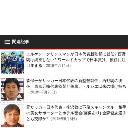
関連記事
ユルゲン・クリンスマンが日本代表新監督に就任? 西野
朗は続投しない? ワールドカップで日本負け、後任に注
目集まる
（2018年7月4日）
森保一がサッカー日本代表の新監督就任。西野朗の後
任、東京五輪代表監督と兼務。トルシエ以来の掛け持ち
（2018年7月26日）
元サッカー日本代表・柳沢敦に不倫スキャンダル、相手
の美女サポーターとホテル密会(画像あり) 金森健志選手
とも交際か?
（2018年6月5日）