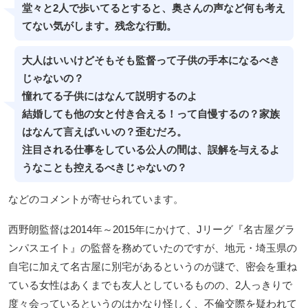
堂々と2人で歩いてるとすると、奥さんの声など何も考え
てない気がします。残念な行動。
大人はいいけどそもそも監督って子供の手本になるべき
じゃないの？
憧れてる子供にはなんて説明するのよ
結婚しても他の女と付き合える！って自慢するの？家族
はなんて言えばいいの？歪むだろ。
注目される仕事をしている公人の間は、誤解を与えるよ
うなことも控えるべきじゃないの？
などのコメントが寄せられています。
西野朗監督は2014年～2015年にかけて、Jリーグ『名古屋グラ
ンパスエイト』の監督を務めていたのですが、地元・埼玉県の
自宅に加えて名古屋に別宅があるというのが謎で、密会を重ね
ている女性はあくまでも友人としているものの、2人っきりで
度々会っているというのはかなり怪しく、不倫交際を疑われて