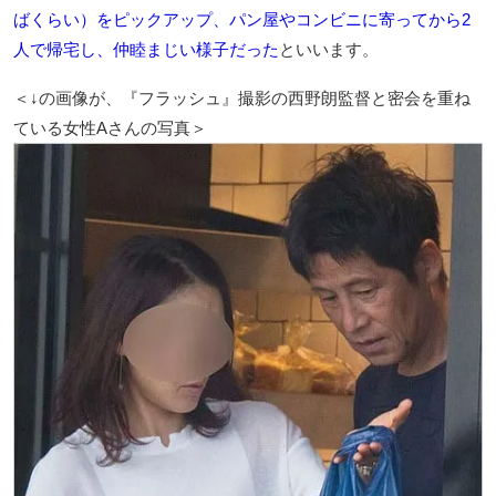
ばくらい）をピックアップ、パン屋やコンビニに寄ってから2
人で帰宅し、仲睦まじい様子だった
といいます。
＜↓の画像が、『フラッシュ』撮影の西野朗監督と密会を重ね
ている女性Aさんの写真＞