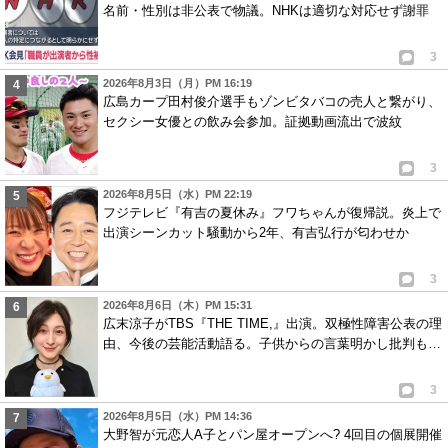
名前・性別は非公表で物議。NHKは適切な対応せず謝罪
3
2026年8月3日（月）PM 16:19
広島カープ田村俊介選手もゾンビタバコの売人と繋がり、
セクシー女優との飲み会参加。証拠動画流出で波紋
3
2026年8月5日（水）PM 22:19
フジテレビ『有吉の夏休み』フワちゃんが復帰説。炎上で
出演シーンカット騒動から2年、有吉弘行が匂わせか
3
2026年8月6日（木）PM 15:31
広末涼子がTBS『THE TIME,』出演。双極性障害公表の理
由、今後の芸能活動語る。子供からの言葉明かし批判も…
3
2026年8月5日（水）PM 14:36
大野智が元恋人A子とパン屋オープンへ? 4回目の個展開催