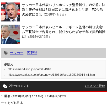
サッカー日本代表ハリルホジッチ監督解任。W杯前に決
断し後任候補は? 岡田武史は資格返上し引退、FC今治
の経営に専念
（2018年4月9日）
サッカー日本代表ハビエル・アギーレ監督の解任決定!
八百長試合で告発され、就任からわずか半年で契約解除
に!
（2015年2月3日）
サッカー
西野朗
参照元
https://smart-flash.jp/sports/84918
https://www.zakzak.co.jp/spo/news/180516/spo1805160014-n1.html
2件のコメント
↓コメント投稿
1
匿名
ID:Mzg3YjVjMW
( 2019年11月5日 5:17 PM )
たちあがれ日本