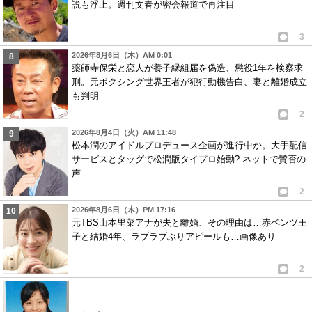
説も浮上。週刊文春が密会報道で再注目
3
2026年8月6日（木）AM 0:01
薬師寺保栄と恋人が養子縁組届を偽造、懲役1年を検察求
刑。元ボクシング世界王者が犯行動機告白、妻と離婚成立
も判明
2
2026年8月4日（火）AM 11:48
松本潤のアイドルプロデュース企画が進行中か。大手配信
サービスとタッグで松潤版タイプロ始動? ネットで賛否の
声
2
2026年8月6日（木）PM 17:16
元TBS山本里菜アナが夫と離婚、その理由は…赤ベンツ王
子と結婚4年、ラブラブぶりアピールも…画像あり
2