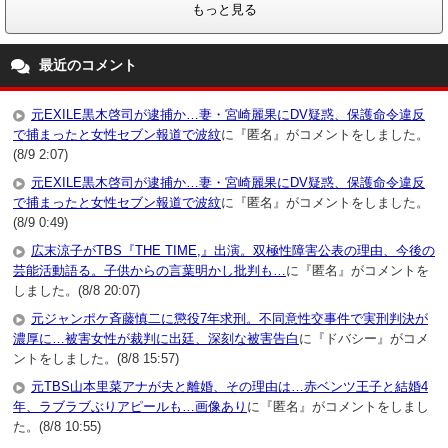
もっと見る
最近のコメント
元EXILE黒木啓司が逮捕か…妻・宮崎麗果にDV疑惑、保護命令違反
で捕まったと女性セブン報道で波紋
に『匿名』がコメントをしました。
(8/9 2:07)
元EXILE黒木啓司が逮捕か…妻・宮崎麗果にDV疑惑、保護命令違反
で捕まったと女性セブン報道で波紋
に『匿名』がコメントをしました。
(8/9 0:49)
広末涼子がTBS『THE TIME,』出演。双極性障害公表の理由、今後の
芸能活動語る。子供からの言葉明かし批判も…
に『匿名』がコメントを
しました。(8/8 20:07)
元ジャンポケ斉藤慎二に懲役7年求刑。不同意性交事件で実刑判決が
濃厚に…被害女性が裁判に出廷、深刻な被害告白
に『ドバシー』がコメ
ントをしました。(8/8 15:57)
元TBS山本里菜アナが夫と離婚、その理由は…赤ベンツ王子と結婚4
年、ラブラブぶりアピールも…画像あり
に『匿名』がコメントをしまし
た。(8/8 10:55)