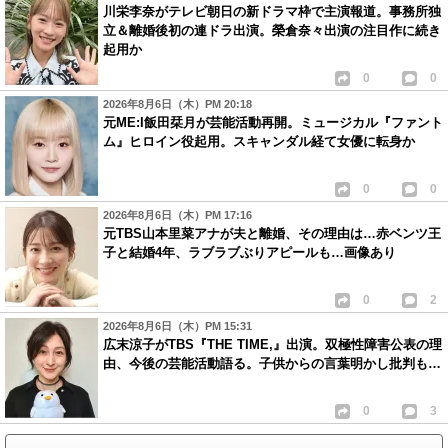
川栄李奈がテレビ朝日の新ドラマ枠で主演報道。事務所独
立＆離婚後初の連ドラ出演。榮倉奈々出演の注目作に続き
起用か
0
0
2026年8月6日（木）PM 20:18
元ME:I飯田栞月が芸能活動再開。ミュージカル『ファント
ム』ヒロイン役起用。スキャンダル経て女優に転身か
0
0
2026年8月6日（木）PM 17:16
元TBS山本里菜アナが夫と離婚、その理由は…赤ベンツ王
子と結婚4年、ラブラブぶりアピールも…画像あり
0
2
2026年8月6日（木）PM 15:31
広末涼子がTBS『THE TIME,』出演。双極性障害公表の理
由、今後の芸能活動語る。子供からの言葉明かし批判も…
0
3