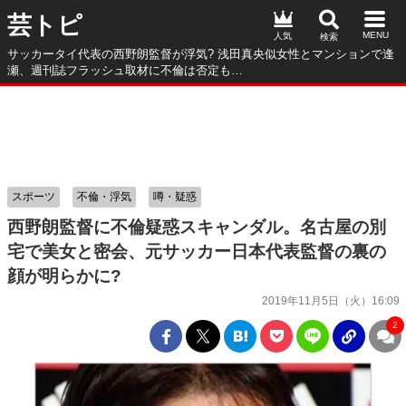
芸トピ
人気
サッカータイ代表の西野朗監督が浮気? 浅田真央似女性とマンションで逢
瀬、週刊誌フラッシュ取材に不倫は否定も…
スポーツ
不倫・浮気
噂・疑惑
西野朗監督に不倫疑惑スキャンダル。名古屋の別
宅で美女と密会、元サッカー日本代表監督の裏の
顔が明らかに?
2019年11月5日（火）16:09
2