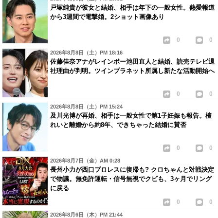
戸塚純貴が彼女と結婚、相手は年下の一般女性。熱愛報道
から3週間で電撃婚。2ショット画像あり
0
0
2026年8月8日（土）PM 18:16
佐藤佳奈アナがレインボー池田直人と結婚、読売テレビ退
社理由が判明。ツインプラネット所属し新たな活動開始へ
0
0
2026年8月8日（土）PM 15:24
及川光博が再婚、相手は一般女性で第1子妊娠も報告。檀
れいと離婚から約8年、できちゃった結婚に賛否
0
0
2026年8月7日（金）AM 0:28
長州小力が西口プロレスに復帰も? クロちゃんと対戦決定
で物議。無免許運転・信号無視でクビも、3ヶ月でリング
に戻る
0
0
2026年8月6日（木）PM 21:44