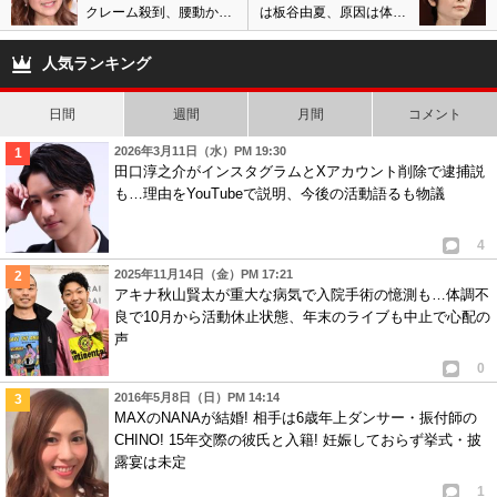
クレーム殺到、腰動かす
は板谷由夏、原因は体調
弟と正反対なのかと思ったら同じだったｗ
姿が下品・不快の声!『餃
不良で精神不安定の情報
3
0
子の王将』にも批判の被
も…木村太郎は女優失格
人気ランキング
害で…
と痛烈批判
7
匿名
ID:N2EwMDJlNT
( 2017年11月11日 10:18 AM )
日間
週間
月間
コメント
武豊の女癖の悪さなんて、これに限らず昔からよく出てたよね。
2026年3月11日（水）PM 19:30
今回随分話題になってるなーとしか思わなかった。
田口淳之介がインスタグラムとXアカウント削除で逮捕説
5
0
も…理由をYouTubeで説明、今後の活動語るも物議
8
匿名
ID:YzA1MTVlM2
( 2017年11月12日 11:37 AM )
4
おっさんやん
2025年11月14日（金）PM 17:21
アキナ秋山賢太が重大な病気で入院手術の憶測も…体調不
1
0
良で10月から活動休止状態、年末のライブも中止で心配の
声
0
2016年5月8日（日）PM 14:14
MAXのNANAが結婚! 相手は6歳年上ダンサー・振付師の
CHINO! 15年交際の彼氏と入籍! 妊娠しておらず挙式・披
露宴は未定
1