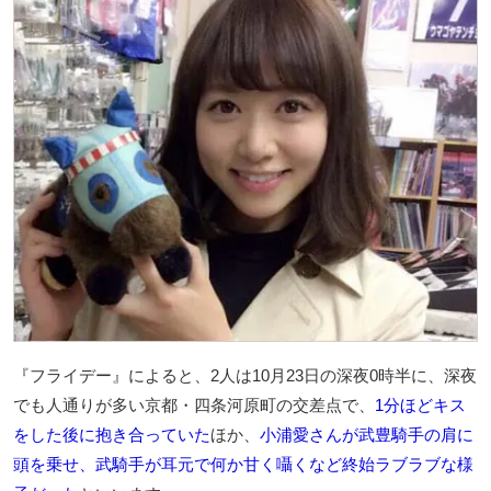
『フライデー』によると、2人は10月23日の深夜0時半に、深夜
でも人通りが多い京都・四条河原町の交差点で、
1分ほどキス
をした後に抱き合っていた
ほか、
小浦愛さんが武豊騎手の肩に
頭を乗せ、武騎手が耳元で何か甘く囁くなど終始ラブラブな様