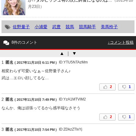
（2013年10
月23日）
佐野量子
小浦愛
武豊
競馬
競馬騎手
美馬怜子
8件のコメント
↓コメント投稿
▲
｜
▼
1
匿名
ID:YTU5NTAzMm
( 2017年11月10日 6:11 PM )
相変わらず可愛いなぁ～佐野量子さん♪
武は…エロい顔してるな…
2
1
2
匿名
ID:YzA1MTVlM2
( 2017年11月10日 7:49 PM )
なんか、俺は頑張ってるから感半端なさそう
2
1
3
匿名
ID:ZDkzZTIxYj
( 2017年11月10日 7:54 PM )