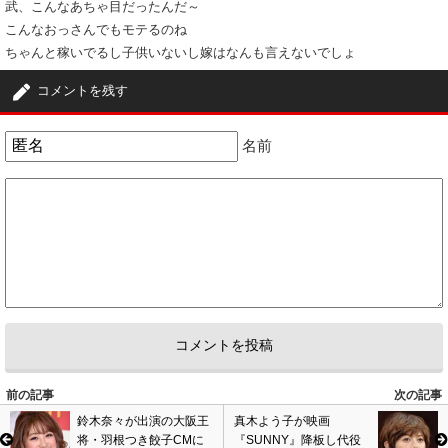
武、こんなあちゃ目だったんだ～
こんなおっさんでもモテるのね
ちゃんと稼いでるし子供いないし嫁はなんも言えないでしょ
5
4
コメントを残す
4
匿名
ID:NWNhOGRkM2
( 2017年11月10日 10:00 PM )
名前
週刊誌って、最初は怪しいな～程度の写真しか出さないから、みんな否定
的な回答しかしないんだよ。
で、次は言い訳できないガチな写真を出してくるんだよ。
そこでようやく謝罪。
記者にとっては同じ題材で二度美味しいってヤツだ。
2
1
5
匿名
ID:OTM4OThjZj
( 2017年11月10日 11:12 PM )
不倫ネタばかりとって、なにがたのしいのかしら。
有名人って大変ね。
8
0
前の記事
次の記事
鈴木奈々が出演の大阪王
真木よう子が映画
6
匿名
ID:MjNjNmQ1Nm
( 2017年11月11日 9:27 AM )
将・羽根つき餃子CMに
『SUNNY』降板し代役