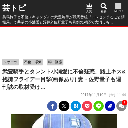
芸トピ
人気
美馬怜子と不倫スキャンダルの武豊騎手が競馬番組『トレセンまるごと情
報局』で共演の小浦愛と浮気? 佐野量子も異例の対応で火消しも…
スポーツ
不倫・浮気
噂・疑惑
武豊騎手とタレント小浦愛に不倫疑惑、路上キス&
抱擁フライデー目撃(画像あり) 妻・佐野量子も週
刊誌の取材受け…
2017年11月10日（金）11:44
8