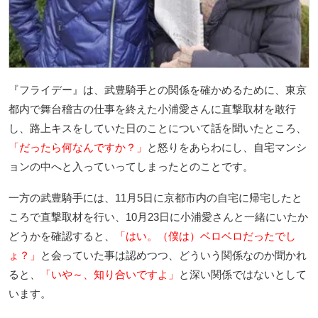
『フライデー』は、武豊騎手との関係を確かめるために、東京
都内で舞台稽古の仕事を終えた小浦愛さんに直撃取材を敢行
し、路上キスをしていた日のことについて話を聞いたところ、
「だったら何なんですか？」
と怒りをあらわにし、自宅マンシ
ョンの中へと入っていってしまったとのことです。
一方の武豊騎手には、11月5日に京都市内の自宅に帰宅したと
ころで直撃取材を行い、10月23日に小浦愛さんと一緒にいたか
どうかを確認すると、
「はい。（僕は）ベロベロだったでし
ょ？」
と会っていた事は認めつつ、どういう関係なのか聞かれ
ると、
「いや～、知り合いですよ」
と深い関係ではないとして
います。