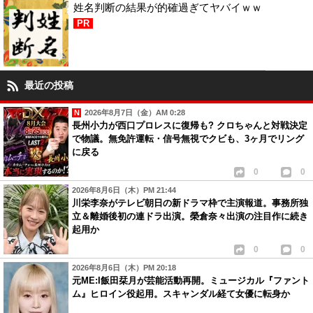
姓名判断の結果が的確過ぎてヤバイｗｗ
PR
最近の投稿
2026年8月7日（金）AM 0:28
長州小力が西口プロレスに復帰も? クロちゃんと対戦決定
で物議。無免許運転・信号無視でクビも、3ヶ月でリング
に戻る
0
0
2026年8月6日（木）PM 21:44
川栄李奈がテレビ朝日の新ドラマ枠で主演報道。事務所独
立＆離婚後初の連ドラ出演。榮倉奈々出演の注目作に続き
起用か
0
0
2026年8月6日（木）PM 20:18
元ME:I飯田栞月が芸能活動再開。ミュージカル『ファント
ム』ヒロイン役起用。スキャンダル経て女優に転身か