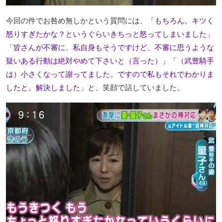
今回の件でお咎め無しかという質問には、
「もちろん。キツく
怒りすぎたかな？というぐらいきちっと怒ってしまいました」
「皆さんが不審に、私自身もそうですけど、不審に思うような
疑いある行動は絶対やめて下さいと（言った）」「（武豊騎手
は）小さくなって謝ってました。ですので私もそれでわかりま
したと。解決しました」
と、笑顔で話していました。