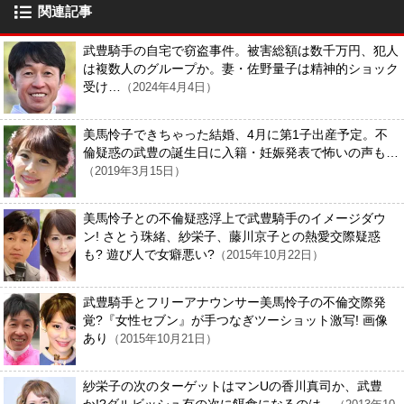
関連記事
武豊騎手の自宅で窃盗事件。被害総額は数千万円、犯人
は複数人のグループか。妻・佐野量子は精神的ショック
受け…
（2024年4月4日）
美馬怜子できちゃった結婚、4月に第1子出産予定。不
倫疑惑の武豊の誕生日に入籍・妊娠発表で怖いの声も…
（2019年3月15日）
美馬怜子との不倫疑惑浮上で武豊騎手のイメージダウ
ン! さとう珠緒、紗栄子、藤川京子との熱愛交際疑惑
も? 遊び人で女癖悪い?
（2015年10月22日）
武豊騎手とフリーアナウンサー美馬怜子の不倫交際発
覚?『女性セブン』が手つなぎツーショット激写! 画像
あり
（2015年10月21日）
紗栄子の次のターゲットはマンUの香川真司か、武豊
か!?ダルビッシュ有の次に餌食になるのは…