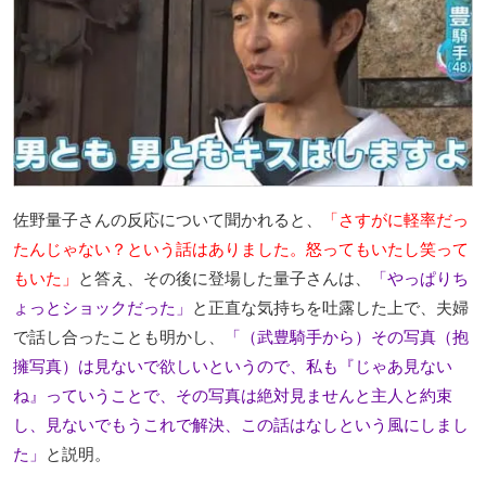
佐野量子さんの反応について聞かれると、
「さすがに軽率だっ
たんじゃない？という話はありました。怒ってもいたし笑って
もいた」
と答え、その後に登場した量子さんは、
「やっぱりち
ょっとショックだった」
と正直な気持ちを吐露した上で、夫婦
で話し合ったことも明かし、
「（武豊騎手から）その写真（抱
擁写真）は見ないで欲しいというので、私も『じゃあ見ない
ね』っていうことで、その写真は絶対見ませんと主人と約束
し、見ないでもうこれで解決、この話はなしという風にしまし
た」
と説明。