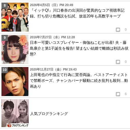
2026年4月5日（日）PM 20:49
『イッテQ!』川口春奈の出演回が驚異的なコア視聴率記
録。打ち切り危機説を払拭、放送20年も高数字キープ
0
2016年7月27日（水）PM 12:28
日本一可愛いコスプレイヤー・御伽ねこむが出産! 夫・藤
島康介と第1子誕生を報告! 望まない結婚で離婚は秒読み状
態?
0
2020年11月27日（金）PM 19:43
上田竜也の中指立て行為に賛否両論。ベストアーティスト
で禁断ポーズ、チャンカパーナ騒動に続き批判も殺到…動
画あり
6
人気ブログランキング