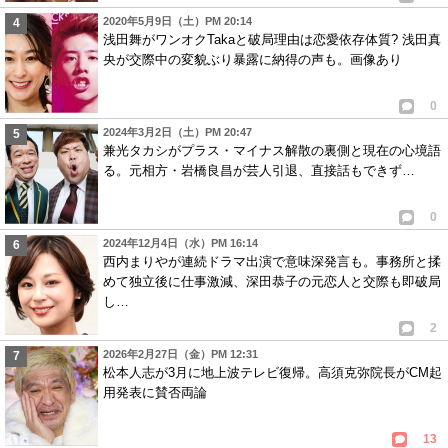
2020年5月9日（土）PM 20:14
浅田舞がワンオクTakaと破局理由は恋愛依存体質? 浅田真
央が交際中の変貌ぶり暴露に納得の声も。画像あり
0
2024年3月2日（土）PM 20:47
兼光タカシがプラス・マイナス解散の裏側と現在の心境語
る。元相方・岩橋良昌が芸人引退、直接話もできず…
0
2024年12月4日（水）PM 16:14
西内まりやが連続ドラマ出演で意味深発言も。事務所と揉
めて独立後に仕事激減、深田恭子の元恋人と交際も即破局
し…
2
2026年2月27日（金）PM 12:31
松本人志が3月に地上波テレビ復帰。高須克弥院長がCM起
用発表に賛否両論
13