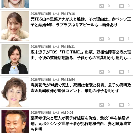
0
0
2026年8月6日（木）PM 17:16
元TBS山本里菜アナが夫と離婚、その理由は…赤ベンツ王
子と結婚4年、ラブラブぶりアピールも…画像あり
0
1
2026年8月6日（木）PM 15:31
広末涼子がTBS『THE TIME,』出演。双極性障害公表の理
由、今後の芸能活動語る。子供からの言葉明かし批判も…
0
1
2026年8月6日（木）PM 13:54
寿美花代が94歳で死去、死因は老衰と発表。息子の髙嶋政
宏＆髙嶋政伸が追悼コメント、最期の様子を明かす
0
0
2026年8月6日（木）AM 0:01
薬師寺保栄と恋人が養子縁組届を偽造、懲役1年を検察求
刑。元ボクシング世界王者が犯行動機告白、妻と離婚成立
も判明