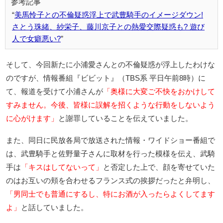
美馬怜子との不倫疑惑浮上で武豊騎手のイメージダウン!
さとう珠緒、紗栄子、藤川京子との熱愛交際疑惑も? 遊び
人で女癖悪い?
そして、今回新たに小浦愛さんとの不倫疑惑が浮上したわけな
のですが、情報番組『ビビット』（TBS系 平日午前8時）に
て、報道を受けて小浦さんが
「奥様に大変ご不快をおかけして
すみません。今後、皆様に誤解を招くような行動をしないよう
に心がけます」
と謝罪していることを伝えていました。
また、同日に民放各局で放送された情報・ワイドショー番組で
は、武豊騎手と佐野量子さんに取材を行った模様を伝え、武騎
手は
「キスはしてないって」
と否定した上で、顔を寄せていた
のはお互いの頬を合わせるフランス式の挨拶だったと弁明し、
「男同士でも普通にするし、特にお酒が入ったらよくしてます
よ」
と話していました。