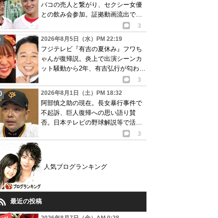
バコの売人と繋がり、セクシー女優
との飲み会参加。証拠動画流出で波
紋
3
2026年8月5日（水）PM 22:19
フジテレビ『有吉の夏休み』フワち
ゃんが復帰説。炎上で出演シーンカ
ット騒動から2年、有吉弘行が匂わせ
か
3
2026年8月1日（土）PM 18:32
阿部慎之助の現在。長女暴行事件で
不起訴、巨人復帰への思い語り賛
否。日本テレビの野球解説等で活動
再開が有力か
3
人気ブログランキング
最近の投稿