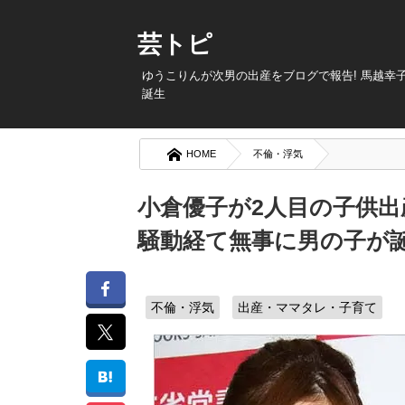
芸トピ
ゆうこりんが次男の出産をブログで報告! 馬越幸
誕生
HOME
不倫・浮気
小倉優子が2人目の子供出
騒動経て無事に男の子が誕
不倫・浮気
出産・ママタレ・子育て