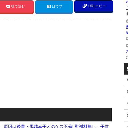
URLコピー
後で読む
はてブ
ま
た
、原因は後輩・馬越幸子とのゲス不倫! 慰謝料無し、子供