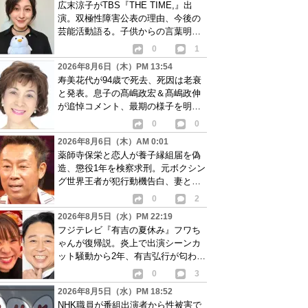
広末涼子がTBS『THE TIME,』出
演。双極性障害公表の理由、今後の
芸能活動語る。子供からの言葉明か
し批判も…
0
1
2026年8月6日（木）PM 13:54
寿美花代が94歳で死去、死因は老衰
と発表。息子の髙嶋政宏＆髙嶋政伸
が追悼コメント、最期の様子を明か
す
0
0
2026年8月6日（木）AM 0:01
薬師寺保栄と恋人が養子縁組届を偽
造、懲役1年を検察求刑。元ボクシン
グ世界王者が犯行動機告白、妻と離
婚成立も判明
0
2
2026年8月5日（水）PM 22:19
フジテレビ『有吉の夏休み』フワち
ゃんが復帰説。炎上で出演シーンカ
ット騒動から2年、有吉弘行が匂わせ
か
0
3
2026年8月5日（水）PM 18:52
NHK職員が番組出演者から性被害で