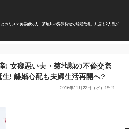
子とカリスマ美容師の夫・菊地勲の浮気発覚で離婚危機、別居も2人目が
産! 女癖悪い夫・菊地勲の不倫交際
生! 離婚心配も夫婦生活再開へ?
2016年11月23日（水）18:21