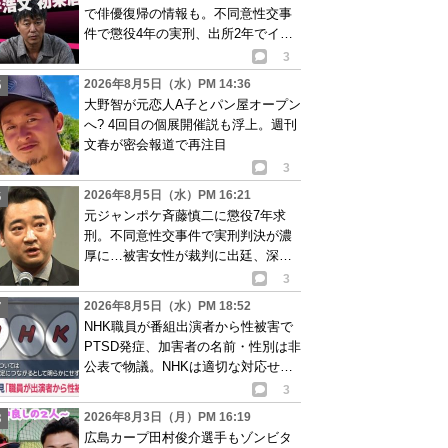
で俳優復帰の情報も。不同意性交事
件で懲役4年の実刑、出所2年でイベ
ント出演告知
3
2026年8月5日（水）PM 14:36
大野智が元恋人A子とパン屋オープン
へ? 4回目の個展開催説も浮上。週刊
文春が密会報道で再注目
3
2026年8月5日（水）PM 16:21
元ジャンポケ斉藤慎二に懲役7年求
刑。不同意性交事件で実刑判決が濃
厚に…被害女性が裁判に出廷、深刻
な被害告白
3
2026年8月5日（水）PM 18:52
NHK職員が番組出演者から性被害で
PTSD発症、加害者の名前・性別は非
公表で物議。NHKは適切な対応せず
謝罪
3
2026年8月3日（月）PM 16:19
広島カープ田村俊介選手もゾンビタ