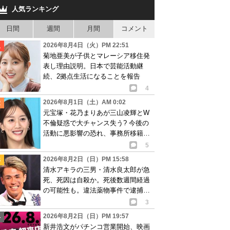
人気ランキング
日間
週間
月間
コメント
2026年8月4日（火）PM 22:51
菊地亜美が子供とマレーシア移住発
表し理由説明。日本で芸能活動継
続、2拠点生活になることを報告
4
2026年8月1日（土）AM 0:02
元宝塚・花乃まりあが三山凌輝とW
不倫疑惑で大チャンス失う? 今後の
活動に悪影響の恐れ、事務所移籍が
消滅も?
5
2026年8月2日（日）PM 15:58
清水アキラの三男・清水良太郎が急
死、死因は自殺か。死後数週間経過
の可能性も。違法薬物事件で逮捕、
再起目指す中で…
3
2026年8月2日（日）PM 19:57
新井浩文がパチンコ営業開始、映画