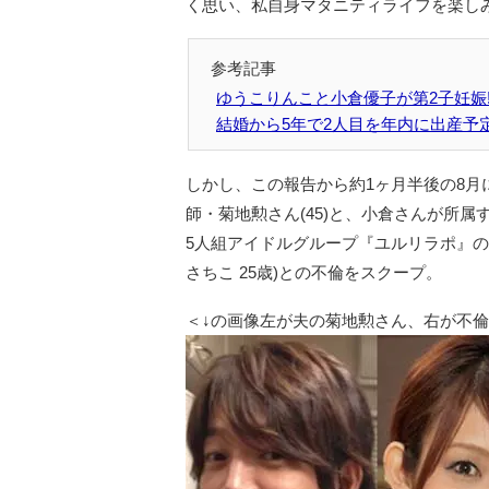
く思い、私自身マタニティライフを楽し
ゆうこりんこと小倉優子が第2子妊娠
結婚から5年で2人目を年内に出産予
しかし、この報告から約1ヶ月半後の8
師・菊地勲さん(45)と、小倉さんが所
5人組アイドルグループ『ユルリラポ』の
さちこ 25歳)との不倫をスクープ。
＜↓の画像左が夫の菊地勲さん、右が不