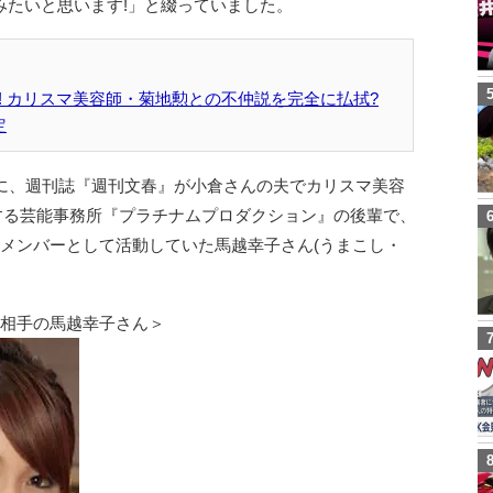
みたいと思います!」と綴っていました。
! カリスマ美容師・菊地勲との不仲説を完全に払拭?
定
月に、週刊誌『週刊文春』が小倉さんの夫でカリスマ美容
属する芸能事務所『プラチナムプロダクション』の後輩で、
メンバーとして活動していた馬越幸子さん(うまこし・
倫相手の馬越幸子さん＞