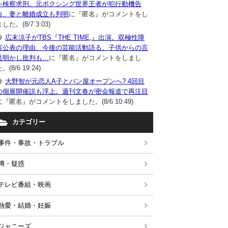
を検察求刑。元ボクシング世界王者が犯行動機告
白、妻と離婚成立も判明
に『匿名』がコメントをし
した。(8/7 3:03)
広末涼子がTBS『THE TIME,』出演。双極性障
害公表の理由、今後の芸能活動語る。子供からの言
葉明かし批判も…
に『匿名』がコメントをしまし
。(8/6 19:24)
大野智が元恋人A子とパン屋オープンへ? 4回目
の個展開催説も浮上。週刊文春が密会報道で再注目
に『匿名』がコメントをしました。(8/6 10:49)
カテゴリー
事件・事故・トラブル
噂・疑惑
テレビ番組・映画
熱愛・結婚・妊娠
ジャニーズ