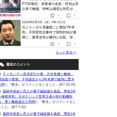
PTSD発症、加害者の名前・性別は非
公表で物議。NHKは適切な対応せず
謝罪
0
3
2026年8月5日（水）PM 16:21
元ジャンポケ斉藤慎二に懲役7年求
刑。不同意性交事件で実刑判決が濃
厚に…被害女性が裁判に出廷、深刻
な被害告白
0
3
もっと見る
⇒
最近のコメント
ティモンディ高岸宏行が妻・沢井美優と離婚、
理由巡り憶測。子供誕生から2年未満で破局に驚き
の声
に『匿名』がコメントをしました。(8/7 18:24)
薬師寺保栄と恋人が養子縁組届を偽造、懲役1年
を検察求刑。元ボクシング世界王者が犯行動機告
白、妻と離婚成立も判明
に『匿名』がコメントをし
した。(8/7 3:32)
薬師寺保栄と恋人が養子縁組届を偽造、懲役1年