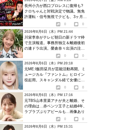
2026年8月7日（金）AM 0:28
長州小力が西口プロレスに復帰も?
クロちゃんと対戦決定で物議。無免
許運転・信号無視でクビも、3ヶ月で
リングに戻る
0
0
2026年8月6日（木）PM 21:44
川栄李奈がテレビ朝日の新ドラマ枠
で主演報道。事務所独立＆離婚後初
の連ドラ出演。榮倉奈々出演の注目
作に続き起用か
0
0
2026年8月6日（木）PM 20:18
元ME:I飯田栞月が芸能活動再開。ミ
ュージカル『ファントム』ヒロイン
役起用。スキャンダル経て女優に転
身か
0
0
2026年8月6日（木）PM 17:16
元TBS山本里菜アナが夫と離婚、そ
の理由は…赤ベンツ王子と結婚4年、
ラブラブぶりアピールも…画像あり
0
0
2026年8月6日（木）PM 15:31