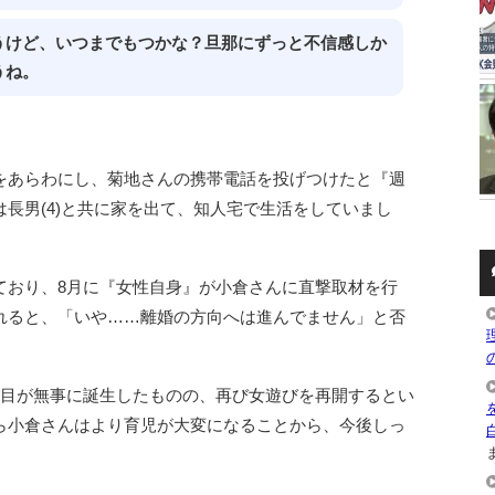
うけど、いつまでもつかな？旦那にずっと不信感しか
うね。
をあらわにし、菊地さんの携帯電話を投げつけたと『週
長男(4)と共に家を出て、知人宅で生活をしていまし
ており、8月に『女性自身』が小倉さんに直撃取材を行
れると、「いや……離婚の方向へは進んでません」と否
。
人目が無事に誕生したものの、再び女遊びを再開するとい
ら小倉さんはより育児が大変になることから、今後しっ
ま
。