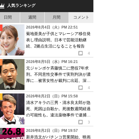
人気ランキング
日間
週間
月間
コメント
2026年8月4日（火）PM 22:51
菊地亜美が子供とマレーシア移住発
表し理由説明。日本で芸能活動継
続、2拠点生活になることを報告
4
2026年8月5日（水）PM 16:21
元ジャンポケ斉藤慎二に懲役7年求
刑。不同意性交事件で実刑判決が濃
厚に…被害女性が裁判に出廷、深刻
な被害告白
4
2026年8月2日（日）PM 15:58
清水アキラの三男・清水良太郎が急
死、死因は自殺か。死後数週間経過
の可能性も。違法薬物事件で逮捕、
再起目指す中で…
3
2026年8月2日（日）PM 19:57
新井浩文がパチンコ営業開始、映画