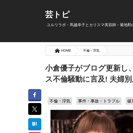
芸トピ
ユルリラポ・馬越幸子とカリスマ美容師・菊地勲の
HOME
不倫・浮気
小倉優子がブログ更新し
ス不倫騒動に言及! 夫婦
不倫・浮気
事件・事故・トラブル
破