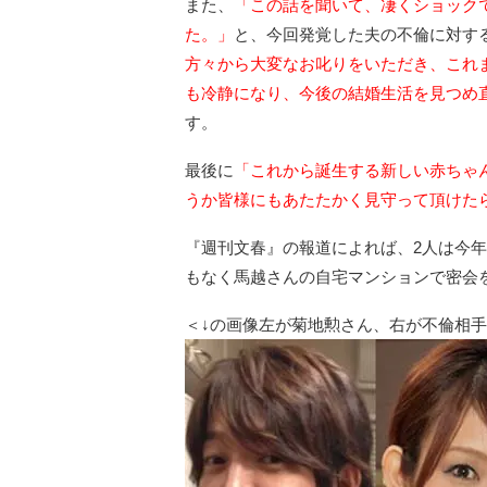
また、
「この話を聞いて、凄くショック
た。」
と、今回発覚した夫の不倫に対す
方々から大変なお叱りをいただき、これ
も冷静になり、今後の結婚生活を見つめ
す。
最後に
「これから誕生する新しい赤ちゃ
うか皆様にもあたたかく見守って頂けた
『週刊文春』の報道によれば、2人は今
もなく馬越さんの自宅マンションで密会
＜↓の画像左が菊地勲さん、右が不倫相