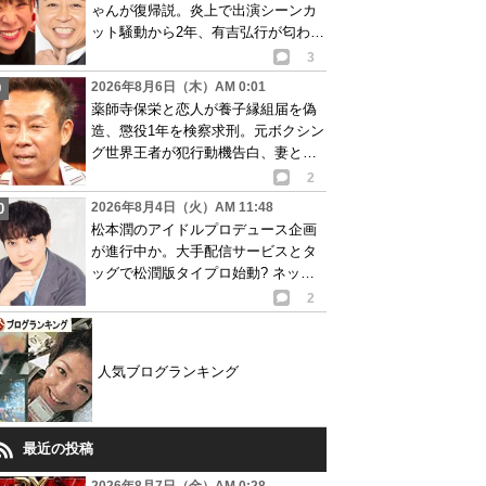
ゃんが復帰説。炎上で出演シーンカ
ット騒動から2年、有吉弘行が匂わせ
か
3
2026年8月6日（木）AM 0:01
薬師寺保栄と恋人が養子縁組届を偽
造、懲役1年を検察求刑。元ボクシン
グ世界王者が犯行動機告白、妻と離
婚成立も判明
2
2026年8月4日（火）AM 11:48
松本潤のアイドルプロデュース企画
が進行中か。大手配信サービスとタ
ッグで松潤版タイプロ始動? ネット
で賛否の声
2
人気ブログランキング
最近の投稿