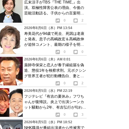
広末涼子がTBS『THE TIME,』出
演。双極性障害公表の理由、今後の
芸能活動語る。子供からの言葉明か
し批判も…
0
2
2026年8月6日（木）PM 13:54
寿美花代が94歳で死去、死因は老衰
と発表。息子の髙嶋政宏＆髙嶋政伸
が追悼コメント、最期の様子を明か
す
0
0
2026年8月6日（木）AM 0:01
薬師寺保栄と恋人が養子縁組届を偽
造、懲役1年を検察求刑。元ボクシン
グ世界王者が犯行動機告白、妻と離
婚成立も判明
0
2
2026年8月5日（水）PM 22:19
フジテレビ『有吉の夏休み』フワち
ゃんが復帰説。炎上で出演シーンカ
ット騒動から2年、有吉弘行が匂わせ
か
0
3
2026年8月5日（水）PM 18:52
NHK職員が番組出演者から性被害で