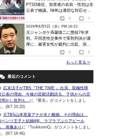
PTSD発症、加害者の名前・性別は非
公表で物議。NHKは適切な対応せず
謝罪
0
3
2026年8月5日（水）PM 16:21
元ジャンポケ斉藤慎二に懲役7年求
刑。不同意性交事件で実刑判決が濃
厚に…被害女性が裁判に出廷、深刻
な被害告白
0
4
もっと見る
⇒
最近のコメント
広末涼子がTBS『THE TIME,』出演。双極性障
害公表の理由、今後の芸能活動語る。子供からの言
葉明かし批判も…
に『匿名』がコメントをしまし
。(8/7 20:20)
元TBS山本里菜アナが夫と離婚、その理由は…
赤ベンツ王子と結婚4年、ラブラブぶりアピール
も…画像あり
に『TsukkomiQ』がコメントをしまし
。(8/7 18:46)