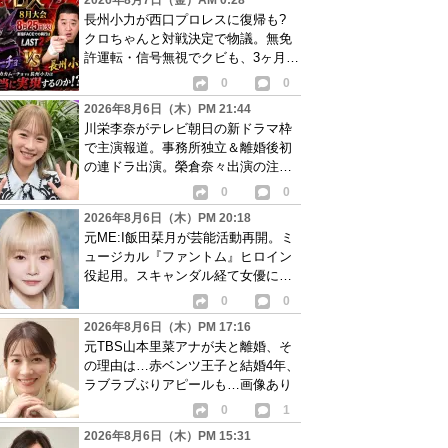
2026年8月7日（金）AM 0:28
長州小力が西口プロレスに復帰も?
クロちゃんと対戦決定で物議。無免
許運転・信号無視でクビも、3ヶ月で
リングに戻る
0
0
2026年8月6日（木）PM 21:44
川栄李奈がテレビ朝日の新ドラマ枠
で主演報道。事務所独立＆離婚後初
の連ドラ出演。榮倉奈々出演の注目
作に続き起用か
0
0
2026年8月6日（木）PM 20:18
元ME:I飯田栞月が芸能活動再開。ミ
ュージカル『ファントム』ヒロイン
役起用。スキャンダル経て女優に転
身か
0
0
2026年8月6日（木）PM 17:16
元TBS山本里菜アナが夫と離婚、そ
の理由は…赤ベンツ王子と結婚4年、
ラブラブぶりアピールも…画像あり
0
1
2026年8月6日（木）PM 15:31