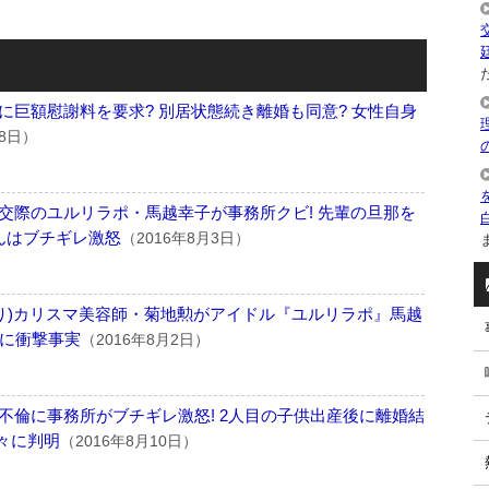
た
に巨額慰謝料を要求? 別居状態続き離婚も同意? 女性自身
28日）
交際のユルリラポ・馬越幸子が事務所クビ! 先輩の旦那を
んはブチギレ激怒
（2016年8月3日）
ま
あり)カリスマ美容師・菊地勲がアイドル『ユルリラポ』馬越
中に衝撃事実
（2016年8月2日）
不倫に事務所がブチギレ激怒! 2人目の子供出産後に離婚結
々に判明
（2016年8月10日）