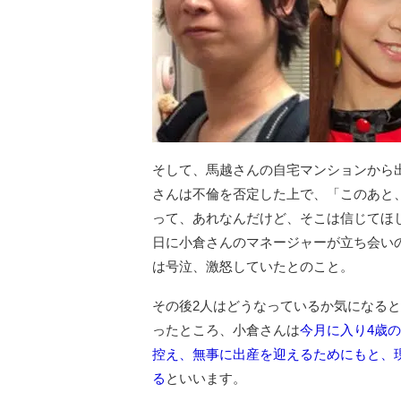
そして、馬越さんの自宅マンションから
さんは不倫を否定した上で、「このあと
って、あれなんだけど、そこは信じてほし
日に小倉さんのマネージャーが立ち会い
は号泣、激怒していたとのこと。
その後2人はどうなっているか気になる
ったところ、小倉さんは
今月に入り4歳
控え、無事に出産を迎えるためにもと、
る
といいます。