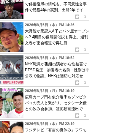
で俳優復帰の情報も。不同意性交事
件で懲役4年の実刑、出所2年でイベ
ント出演告知
3
2026年8月5日（水）PM 14:36
大野智が元恋人A子とパン屋オープン
へ? 4回目の個展開催説も浮上。週刊
文春が密会報道で再注目
3
2026年8月5日（水）PM 18:52
NHK職員が番組出演者から性被害で
PTSD発症、加害者の名前・性別は非
公表で物議。NHKは適切な対応せず
謝罪
3
2026年8月3日（月）PM 16:19
広島カープ田村俊介選手もゾンビタ
バコの売人と繋がり、セクシー女優
との飲み会参加。証拠動画流出で波
紋
3
2026年8月5日（水）PM 22:19
フジテレビ『有吉の夏休み』フワち