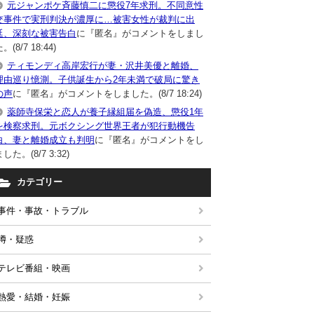
元ジャンポケ斉藤慎二に懲役7年求刑。不同意性
交事件で実刑判決が濃厚に…被害女性が裁判に出
廷、深刻な被害告白
に『匿名』がコメントをしまし
。(8/7 18:44)
ティモンディ高岸宏行が妻・沢井美優と離婚、
理由巡り憶測。子供誕生から2年未満で破局に驚き
の声
に『匿名』がコメントをしました。(8/7 18:24)
薬師寺保栄と恋人が養子縁組届を偽造、懲役1年
を検察求刑。元ボクシング世界王者が犯行動機告
白、妻と離婚成立も判明
に『匿名』がコメントをし
した。(8/7 3:32)
カテゴリー
事件・事故・トラブル
噂・疑惑
テレビ番組・映画
熱愛・結婚・妊娠