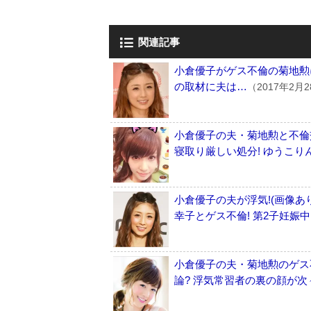
関連記事
小倉優子がゲス不倫の菊地勲
の取材に夫は…
（2017年2月
小倉優子の夫・菊地勲と不倫
寝取り厳しい処分! ゆうこり
小倉優子の夫が浮気!(画像
幸子とゲス不倫! 第2子妊娠
小倉優子の夫・菊地勲のゲス
論? 浮気常習者の裏の顔が次