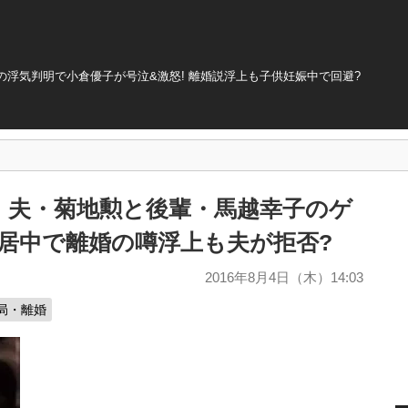
浮気判明で小倉優子が号泣&激怒! 離婚説浮上も子供妊娠中で回避?
、夫・菊地勲と後輩・馬越幸子のゲ
別居中で離婚の噂浮上も夫が拒否?
2016年8月4日（木）14:03
局・離婚