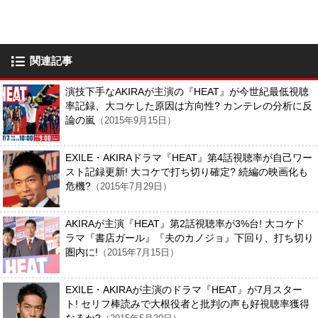
関連記事
演技下手なAKIRAが主演の『HEAT』が今世紀最低視聴
率記録、大コケした原因は方向性? カンテレの分析に反
論の嵐
（2015年9月15日）
EXILE・AKIRAドラマ『HEAT』第4話視聴率が自己ワー
スト記録更新! 大コケで打ち切り確定? 続編の映画化も
危機?
（2015年7月29日）
AKIRAが主演『HEAT』第2話視聴率が3%台! 大コケド
ラマ『書店ガール』『夫のカノジョ』下回り、打ち切り
圏内に!
（2015年7月15日）
EXILE・AKIRAが主演のドラマ『HEAT』が7月スター
ト! セリフ棒読みで大根役者と批判の声も好視聴率獲得
なるか?