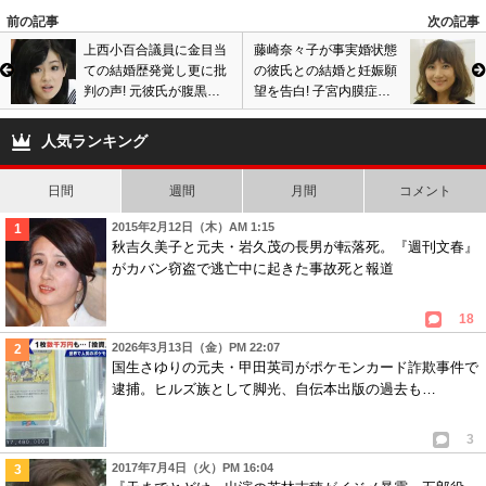
前の記事
次の記事
上西小百合議員に金目当
藤崎奈々子が事実婚状態
ての結婚歴発覚し更に批
の彼氏との結婚と妊娠願
判の声! 元彼氏が腹黒す
望を告白! 子宮内膜症の
ぎる裏の顔を暴露
病気を患い心境に変化
人気ランキング
日間
週間
月間
コメント
2015年2月12日（木）AM 1:15
秋吉久美子と元夫・岩久茂の長男が転落死。『週刊文春』
がカバン窃盗で逃亡中に起きた事故死と報道
18
2026年3月13日（金）PM 22:07
国生さゆりの元夫・甲田英司がポケモンカード詐欺事件で
逮捕。ヒルズ族として脚光、自伝本出版の過去も…
3
2017年7月4日（火）PM 16:04