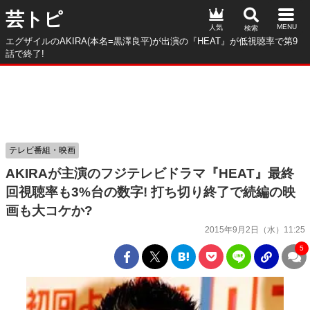
芸トピ
人気
エグザイルのAKIRA(本名=黒澤良平)が出演の『HEAT』が低視聴率で第9
話で終了!
テレビ番組・映画
AKIRAが主演のフジテレビドラマ『HEAT』最終
回視聴率も3%台の数字! 打ち切り終了で続編の映
画も大コケか?
2015年9月2日（水）11:25
5