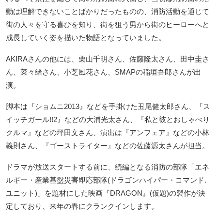
動は理解できないことばかりだったものの、消防活動を通じて
街の人々を守る喜びを知り、街を狙う男から街のヒーローへと
成長していく姿を描いた物語となっていました。
AKIRAさんの他には、栗山千明さん、佐藤隆太さん、田中圭さ
ん、菜々緒さん、小芝風花さん、SMAPの稲垣吾郎さんが出
演。
脚本は『ショムニ2013』などを手掛けた丑尾健太郎さん、『ス
イッチガール!!2』などの大浦光太さん、『私と彼とおしゃべり
クルマ』などの坪田文さん、演出は『アンフェア』などの小林
義則さん、『ゴーストライター』などの佐藤源太さんが担当。
ドラマが放送スタートする前に、続編となる消防の部隊「エネ
ルギー・産業基盤災害即応部隊(ドラゴンハイパー・コマンド.
ユニット)」を題材にした映画『DRAGON』(仮題)の製作が決
定しており、来年の春にクランクインします。