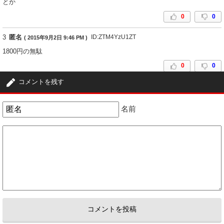
とか
0
0
3
匿名
ID:ZTM4YzU1ZT
( 2015年9月2日 9:46 PM )
1800円の無駄
0
0
コメントを残す
4
匿名
ID:NTViZGFjM2
( 2015年9月3日 2:34 AM )
全話の平均視聴率低そうだな
名前
ほんとに映画化するの？
無駄な労力と金は他の制作に回したら、どう？
もしくは、チャレンジ企画として新しい(？)役者にチャンスを与えては
種を蒔いて水を与えないと芽は出ない
のちに、生きた金になるかも
0
0
5
匿名
ID:ZWU1ODk3ZD
( 2015年9月11日 11:36 PM )
今や扱いはSMAPより上なのか、、まぁジャニーズも色々あるけど(笑)
0
0