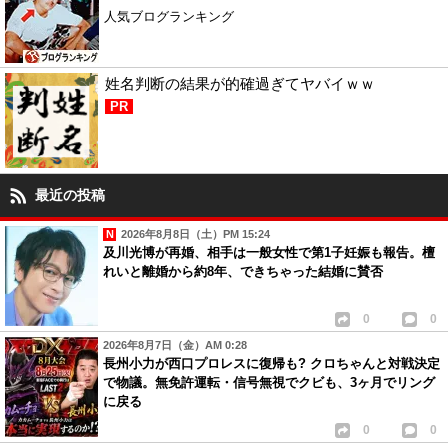
人気ブログランキング
姓名判断の結果が的確過ぎてヤバイｗｗ
PR
最近の投稿
2026年8月8日（土）PM 15:24
及川光博が再婚、相手は一般女性で第1子妊娠も報告。檀
れいと離婚から約8年、できちゃった結婚に賛否
0
0
2026年8月7日（金）AM 0:28
長州小力が西口プロレスに復帰も? クロちゃんと対戦決定
で物議。無免許運転・信号無視でクビも、3ヶ月でリング
に戻る
0
0