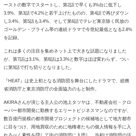
ーストの数字でスタートし、第2話で早くも3%台に低下し
3.9%、第3話で4.2%と若干上げたものの、第4話で再びダウン
し3.4%、第5話も3.4%、そして第6話でテレビ東京除く民放の
ゴールデン・プライム帯の連続ドラマで今世紀最低となる2.8%
を記録。
これは多くの注目を集めネット上で大きな話題になりました
が、第7話は3.1%、第8話は3.3%と数字はほぼ変わらず、つい
に第9話で打ち切りとなりました。
『HEAT』は史上初となる消防団を舞台にしたドラマで、総務
省消防庁と東京消防庁の全面協力のもと制作。
AKIRAさんが演じる主人公の池上タツヤは、不動産会社・クロ
ーバー都市開発に勤務するエリートビジネスマンなのですが、
数百億円規模の都市開発プロジェクトの候補地として地方都市
に目をつけ、用地買収のために地権者たちの個人情報を手に入
れるべく素性を隠して街の消防団に入団し、当初は消防団の活