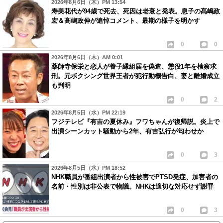
2026年8月6日（木）PM 13:54
寿美花代が94歳で死去、死因は老衰と発表。息子の髙嶋政
宏＆髙嶋政伸が追悼コメント、最期の様子を明かす
0
0
2026年8月6日（木）AM 0:01
薬師寺保栄と恋人が養子縁組届を偽造、懲役1年を検察求
刑。元ボクシング世界王者が犯行動機告白、妻と離婚成立
も判明
0
2
2026年8月5日（水）PM 22:19
フジテレビ『有吉の夏休み』フワちゃんが復帰説。炎上で
出演シーンカット騒動から2年、有吉弘行が匂わせか
0
3
2026年8月5日（水）PM 18:52
NHK職員が番組出演者から性被害でPTSD発症、加害者の
名前・性別は非公表で物議。NHKは適切な対応せず謝罪
0
3