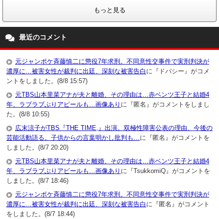
もっと見る
最近のコメント
元ジャンポケ斉藤慎二に懲役7年求刑。不同意性交事件で実刑判決が
濃厚に…被害女性が裁判に出廷、深刻な被害告白
に『ドバシー』がコメ
ントをしました。(8/8 15:57)
元TBS山本里菜アナが夫と離婚、その理由は…赤ベンツ王子と結婚4
年、ラブラブぶりアピールも…画像あり
に『匿名』がコメントをしまし
た。(8/8 10:55)
広末涼子がTBS『THE TIME,』出演。双極性障害公表の理由、今後の
芸能活動語る。子供からの言葉明かし批判も…
に『匿名』がコメントを
しました。(8/7 20:20)
元TBS山本里菜アナが夫と離婚、その理由は…赤ベンツ王子と結婚4
年、ラブラブぶりアピールも…画像あり
に『TsukkomiQ』がコメントを
しました。(8/7 18:46)
元ジャンポケ斉藤慎二に懲役7年求刑。不同意性交事件で実刑判決が
濃厚に…被害女性が裁判に出廷、深刻な被害告白
に『匿名』がコメント
をしました。(8/7 18:44)