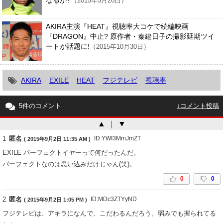
（2015年5月20日）
AKIRA主演『HEAT』視聴率大コケで続編映画
『DRAGON』中止? 原作者・秦建日子の撮影延期ツイ
ートが話題に!
（2015年10月30日）
AKIRA
EXILE
HEAT
フジテレビ
視聴率
5件のコメント
↓コメント投稿
▲
｜
▼
1
匿名
ID:YWI3MmJmZT
( 2015年9月2日 11:35 AM )
EXILE パーフェクトイヤーって何だったんだ。
パーフェクトなのは思い込みだけじゃん(笑)。
0
0
2
匿名
ID:MDc3ZTYyND
( 2015年9月2日 1:05 PM )
フジテレビは、アキラになんで、こだわるんだろう。弱みでも握られてる