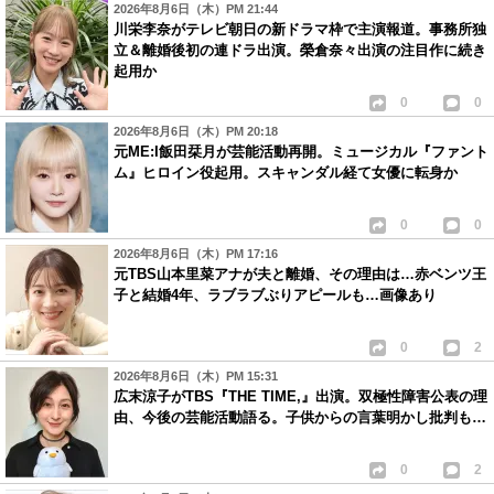
2026年8月6日（木）PM 21:44
川栄李奈がテレビ朝日の新ドラマ枠で主演報道。事務所独
立＆離婚後初の連ドラ出演。榮倉奈々出演の注目作に続き
起用か
0
0
2026年8月6日（木）PM 20:18
元ME:I飯田栞月が芸能活動再開。ミュージカル『ファント
ム』ヒロイン役起用。スキャンダル経て女優に転身か
0
0
2026年8月6日（木）PM 17:16
元TBS山本里菜アナが夫と離婚、その理由は…赤ベンツ王
子と結婚4年、ラブラブぶりアピールも…画像あり
0
2
2026年8月6日（木）PM 15:31
広末涼子がTBS『THE TIME,』出演。双極性障害公表の理
由、今後の芸能活動語る。子供からの言葉明かし批判も…
0
2