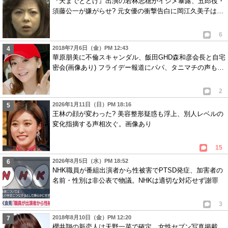
『天までとどけ』出演の若林志穂がイジメ暴露、五郎役・
須藤公一が嫌がらせ? 元女優の衝撃告白に岡江久美子は…
6
2018年7月6日（金）PM 12:43
華原朋美に不倫スキャンダル、飯田GHD森和彦会長と自宅
密会(画像あり) フライデー報道にパパ、タニマチの声も…
2
2026年1月11日（日）PM 18:16
王林の顔が変わった? 美容整形疑惑も浮上、別人レベルの
変化指摘する声相次ぐ。画像あり
15
2026年8月5日（水）PM 18:52
NHK職員が番組出演者から性被害でPTSD発症、加害者の
名前・性別は非公表で物議。NHKは適切な対応せず謝罪
3
2018年8月10日（金）PM 12:20
櫻井翔の新恋人は天野一菜で確定、女性セブン写真掲載