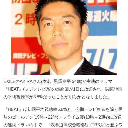
EXILEのAKIRAさん(本名=黒澤良平 34歳)が主演のドラマ
『HEAT』(フジテレビ系)の最終回が1日に放送され、関東地区
の平均視聴率が3.9%だったことが明らかとなりました。
『HEAT』は初回平均視聴率6.6%と、今期テレビ東京を除く民
放のゴールデン(19時～22時)・プライム帯(19時～23時)に放送
の連続ドラマの中で、『表参道高校合唱部!』(TBS系)と並ぶワ