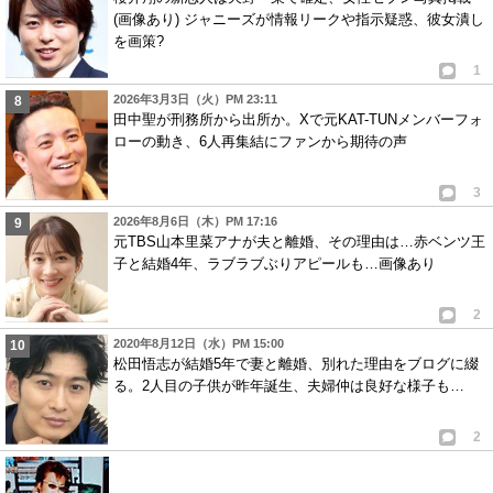
(画像あり) ジャニーズが情報リークや指示疑惑、彼女潰し
を画策?
1
2026年3月3日（火）PM 23:11
田中聖が刑務所から出所か。Xで元KAT-TUNメンバーフォ
ローの動き、6人再集結にファンから期待の声
3
2026年8月6日（木）PM 17:16
元TBS山本里菜アナが夫と離婚、その理由は…赤ベンツ王
子と結婚4年、ラブラブぶりアピールも…画像あり
2
2020年8月12日（水）PM 15:00
松田悟志が結婚5年で妻と離婚、別れた理由をブログに綴
る。2人目の子供が昨年誕生、夫婦仲は良好な様子も…
2