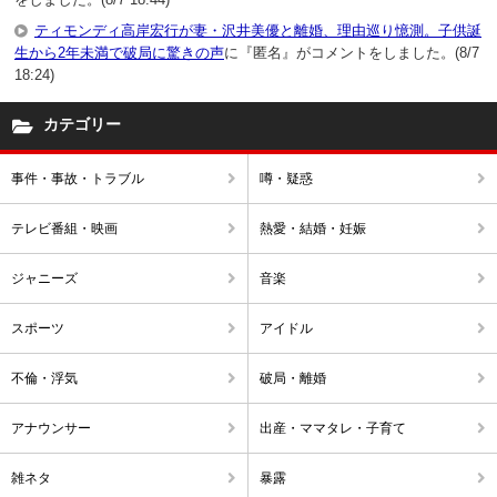
ティモンディ高岸宏行が妻・沢井美優と離婚、理由巡り憶測。子供誕
生から2年未満で破局に驚きの声
に『匿名』がコメントをしました。(8/7
18:24)
カテゴリー
事件・事故・トラブル
噂・疑惑
テレビ番組・映画
熱愛・結婚・妊娠
ジャニーズ
音楽
スポーツ
アイドル
不倫・浮気
破局・離婚
アナウンサー
出産・ママタレ・子育て
雑ネタ
暴露