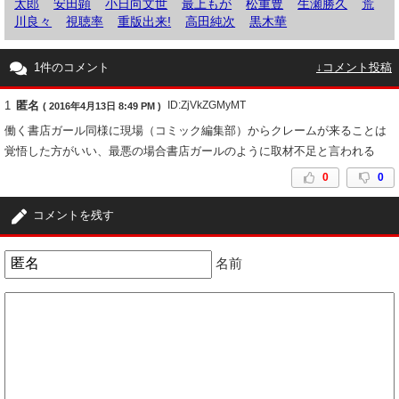
太郎
安田顕
小日向文世
最上もが
松重豊
生瀬勝久
荒
川良々
視聴率
重版出来!
高田純次
黒木華
1件のコメント
↓コメント投稿
1
匿名
ID:ZjVkZGMyMT
( 2016年4月13日 8:49 PM )
働く書店ガール同様に現場（コミック編集部）からクレームが来ることは
覚悟した方がいい、最悪の場合書店ガールのように取材不足と言われる
0
0
コメントを残す
名前