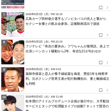
3
2026年8月3日（月）PM 16:19
広島カープ田村俊介選手もゾンビタバコの売人と繋がり、
セクシー女優との飲み会参加。証拠動画流出で波紋
3
2026年8月5日（水）PM 22:19
フジテレビ『有吉の夏休み』フワちゃんが復帰説。炎上で
出演シーンカット騒動から2年、有吉弘行が匂わせか
3
2026年8月6日（木）AM 0:01
薬師寺保栄と恋人が養子縁組届を偽造、懲役1年を検察求
刑。元ボクシング世界王者が犯行動機告白、妻と離婚成立
も判明
2
2026年8月4日（火）AM 11:48
松本潤のアイドルプロデュース企画が進行中か。大手配信
サービスとタッグで松潤版タイプロ始動? ネットで賛否の