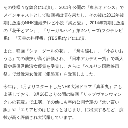
その後様々な舞台に出演し、2011年公開の『東京オアシス』で
メインキャストとして映画初出演を果たし、その後は2012年後
期に放送のNHK連続テレビ小説『純と愛』、2014年前期に放送
の『花子とアン』、『リーガルハイ』第2シリーズ(フジテレビ
系)、『天皇の料理番』(TBS系)などに出演。
また、映画『シャニダールの花』、『舟を編む』、『小さいお
うち』での演技が高く評価され、『日本アカデミー賞』で新人
賞や最優秀助演女優賞を受賞し、さらに『ベルリン国際映画
祭』で最優秀女優賞（銀熊賞）を受賞しました。
今年は、1月よりスタートしたNHK大河ドラマ『真田丸』にも
出演しており、3月26日より公開の映画『リップヴァンウィン
クルの花嫁』で主演、その他にも年内公開予定の『永い言い
訳』や『エミアビのはじまりとはじまり』に出演するなど、演
技が高く評価され大活躍しています。