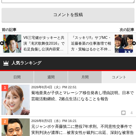
前の記事
次の記事
V6三宅健がタッキーと共
『スッキリ!!』サブMC・
演『滝沢歌舞伎2016』で
近藤春菜の仕事激増で相
右足負傷し公演内容変更
方・箕輪はるかと不仲
のトラブル…出演継続、
に? 収入格差は5倍以上で
降板無いとの話もケガに
ハリセンボン解散へ?
人気ランキング
心配の声
日間
週間
月間
コメント
2026年8月4日（火）PM 22:51
菊地亜美が子供とマレーシア移住発表し理由説明。日本で
芸能活動継続、2拠点生活になることを報告
4
2026年8月5日（水）PM 16:21
元ジャンポケ斉藤慎二に懲役7年求刑。不同意性交事件で
実刑判決が濃厚に…被害女性が裁判に出廷、深刻な被害告