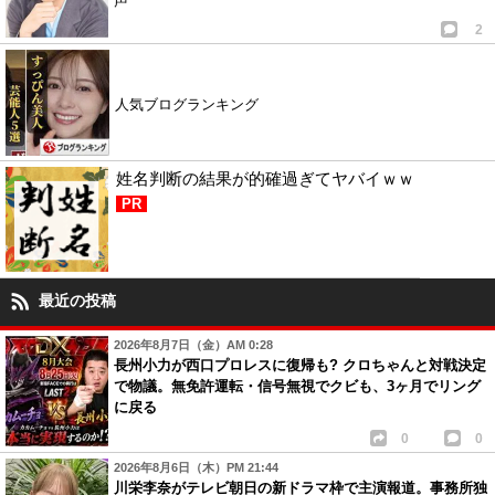
声
2
人気ブログランキング
姓名判断の結果が的確過ぎてヤバイｗｗ
PR
最近の投稿
2026年8月7日（金）AM 0:28
長州小力が西口プロレスに復帰も? クロちゃんと対戦決定
で物議。無免許運転・信号無視でクビも、3ヶ月でリング
に戻る
0
0
2026年8月6日（木）PM 21:44
川栄李奈がテレビ朝日の新ドラマ枠で主演報道。事務所独