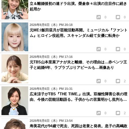
立＆離婚後初の連ドラ出演。榮倉奈々出演の注目作に続き
起用か
0
0
2026年8月6日（木）PM 20:18
元ME:I飯田栞月が芸能活動再開。ミュージカル『ファント
ム』ヒロイン役起用。スキャンダル経て女優に転身か
0
0
2026年8月6日（木）PM 17:16
元TBS山本里菜アナが夫と離婚、その理由は…赤ベンツ王
子と結婚4年、ラブラブぶりアピールも…画像あり
0
2
2026年8月6日（木）PM 15:31
広末涼子がTBS『THE TIME,』出演。双極性障害公表の理
由、今後の芸能活動語る。子供からの言葉明かし批判も…
0
2
2026年8月6日（木）PM 13:54
寿美花代が94歳で死去、死因は老衰と発表。息子の髙嶋政