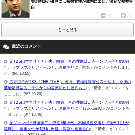
実刑判決が濃厚に…被害女性が裁判に出廷、深刻な被害告
白
0
4
もっと見る
最近のコメント
元TBS山本里菜アナが夫と離婚、その理由は…赤ベンツ王子と結婚4
年、ラブラブぶりアピールも…画像あり
に『匿名』がコメントをしまし
た。(8/8 10:55)
広末涼子がTBS『THE TIME,』出演。双極性障害公表の理由、今後の
芸能活動語る。子供からの言葉明かし批判も…
に『匿名』がコメントを
しました。(8/7 20:20)
元TBS山本里菜アナが夫と離婚、その理由は…赤ベンツ王子と結婚4
年、ラブラブぶりアピールも…画像あり
に『TsukkomiQ』がコメントを
しました。(8/7 18:46)
元ジャンポケ斉藤慎二に懲役7年求刑。不同意性交事件で実刑判決が
濃厚に…被害女性が裁判に出廷、深刻な被害告白
に『匿名』がコメント
をしました。(8/7 18:44)