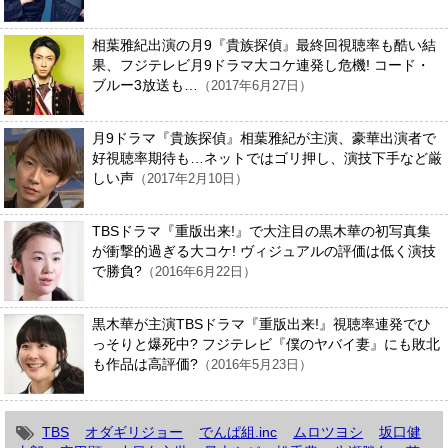
相葉雅紀出演の月9『貴族探偵』最終回視聴率も酷い結
果、フジテレビ月9ドラマ大コケ連発し危機! コード・
ブルー3放送も…
（2017年6月27日）
月9ドラマ『貴族探偵』相葉雅紀が主演、豪華出演者で
好視聴率期待も…ネットではゴリ押し、演技下手など厳
しい声
（2017年2月10日）
TBSドラマ『重版出来!』で大注目の黒木華の初写真集
が衝撃的過ぎる大コケ! ヴィジュアルの評価は低く演技
で勝負?
（2016年6月22日）
黒木華が主演TBSドラマ『重版出来!』視聴率連発でひ
っそりと爆死中? フジテレビ『僕のヤバイ妻』にも敗北
も作品は高評価?
（2016年5月23日）
TBS
オダギリジョー
でんぱ組.inc
ムロツヨシ
坂口健