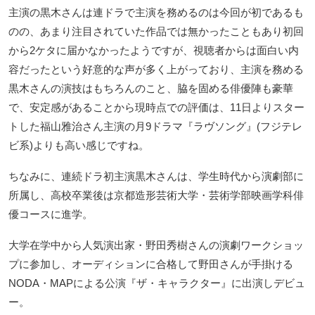
主演の黒木さんは連ドラで主演を務めるのは今回が初であるも
のの、あまり注目されていた作品では無かったこともあり初回
から2ケタに届かなかったようですが、視聴者からは面白い内
容だったという好意的な声が多く上がっており、主演を務める
黒木さんの演技はもちろんのこと、脇を固める俳優陣も豪華
で、安定感があることから現時点での評価は、11日よりスター
トした福山雅治さん主演の月9ドラマ『ラヴソング』(フジテレ
ビ系)よりも高い感じですね。
ちなみに、連続ドラ初主演黒木さんは、学生時代から演劇部に
所属し、高校卒業後は京都造形芸術大学・芸術学部映画学科俳
優コースに進学。
大学在学中から人気演出家・野田秀樹さんの演劇ワークショッ
プに参加し、オーディションに合格して野田さんが手掛ける
NODA・MAPによる公演『ザ・キャラクター』に出演しデビュ
ー。