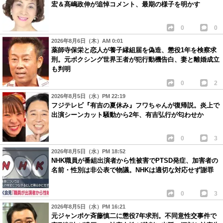
宏＆髙嶋政伸が追悼コメント、最期の様子を明かす
0
0
2026年8月6日（木）AM 0:01
薬師寺保栄と恋人が養子縁組届を偽造、懲役1年を検察求
刑。元ボクシング世界王者が犯行動機告白、妻と離婚成立
も判明
0
2
2026年8月5日（水）PM 22:19
フジテレビ『有吉の夏休み』フワちゃんが復帰説。炎上で
出演シーンカット騒動から2年、有吉弘行が匂わせか
0
3
2026年8月5日（水）PM 18:52
NHK職員が番組出演者から性被害でPTSD発症、加害者の
名前・性別は非公表で物議。NHKは適切な対応せず謝罪
0
3
2026年8月5日（水）PM 16:21
元ジャンポケ斉藤慎二に懲役7年求刑。不同意性交事件で