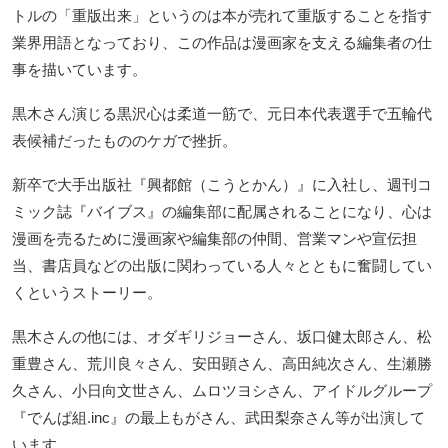
トルの「重版出来」というのは本が売れて重版することを指す
業界用語となっており、この作品は漫画家を支える編集者の仕
事を描いています。
黒木さん演じる黒沢心は柔道一筋で、元日本代表選手で五輪代
表候補だったもののケガで挫折。
新卒で大手出版社『興都館（こうとかん）』に入社し、週刊コ
ミック誌『バイブス』の編集部に配属されることになり、心は
漫画を売るために漫画家や編集部の仲間、営業マンや宣伝担
当、書店員などの出版に関わっている人々とともに奮闘してい
くというストーリー。
黒木さんの他には、オダギリジョーさん、坂口健太郎さん、松
重豊さん、荒川良々さん、安田顕さん、高田純次さん、生瀬勝
久さん、小日向文世さん、ムロツヨシさん、アイドルグループ
『でんぱ組.inc』の最上もがさん、武田梨奈さん等が出演して
います。