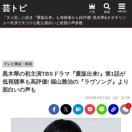
芸トピ
人気
『ダメ恋』に続き『重版出来』も視聴者から好評価! 黒木華&オダギリジ
ョー共演で大コケ心配も面白いと絶賛の声多数
テレビ番組・映画
黒木華の初主演TBSドラマ『重版出来!』第1話が
低視聴率も高評価! 福山雅治の『ラヴソング』より
面白いの声も
2016年4月13日（水）12:25
1