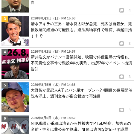
白
4
2026年8月2日（日）PM 15:58
清水アキラの三男・清水良太郎が急死、死因は自殺か。死
後数週間経過の可能性も。違法薬物事件で逮捕、再起目指
す中で…
3
2026年8月2日（日）PM 19:57
新井浩文がパチンコ営業開始、映画で俳優復帰の情報も。
不同意性交事件で懲役4年の実刑、出所2年でイベント出演
告知
3
2026年8月5日（水）PM 14:36
大野智が元恋人A子とパン屋オープンへ? 4回目の個展開催
説も浮上。週刊文春が密会報道で再注目
3
2026年8月5日（水）PM 18:52
NHK職員が番組出演者から性被害でPTSD発症、加害者の
名前・性別は非公表で物議。NHKは適切な対応せず謝罪