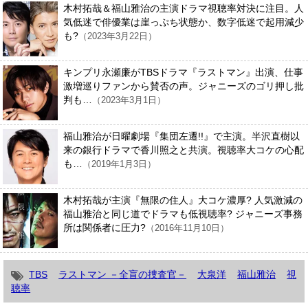
木村拓哉＆福山雅治の主演ドラマ視聴率対決に注目。人
気低迷で俳優業は崖っぷち状態か、数字低迷で起用減少
も?
（2023年3月22日）
キンプリ永瀬廉がTBSドラマ『ラストマン』出演、仕事
激増巡りファンから賛否の声。ジャニーズのゴリ押し批
判も…
（2023年3月1日）
福山雅治が日曜劇場『集団左遷!!』で主演。半沢直樹以
来の銀行ドラマで香川照之と共演。視聴率大コケの心配
も…
（2019年1月3日）
木村拓哉が主演『無限の住人』大コケ濃厚? 人気激減の
福山雅治と同じ道でドラマも低視聴率? ジャニーズ事務
所は関係者に圧力?
（2016年11月10日）
TBS
ラストマン －全盲の捜査官－
大泉洋
福山雅治
視
聴率