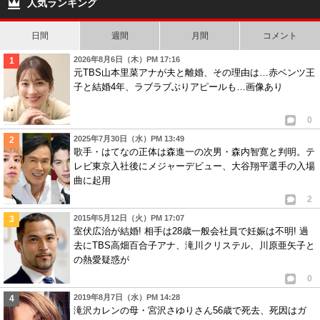
人気ランキング
日間
週間
月間
コメント
2026年8月6日（木）PM 17:16
元TBS山本里菜アナが夫と離婚、その理由は…赤ベンツ王
子と結婚4年、ラブラブぶりアピールも…画像あり
0
2025年7月30日（水）PM 13:49
歌手・はてなの正体は森進一の次男・森内智寛と判明。テ
レビ東京入社後にメジャーデビュー、大谷翔平選手の入場
曲に起用
2
2015年5月12日（火）PM 17:07
室伏広治が結婚! 相手は28歳一般会社員で妊娠は不明! 過
去にTBS高畑百合子アナ、滝川クリステル、川原亜矢子と
の熱愛疑惑が
0
2019年8月7日（水）PM 14:28
滝沢カレンの母・宮沢さゆりさん56歳で死去、死因はガ