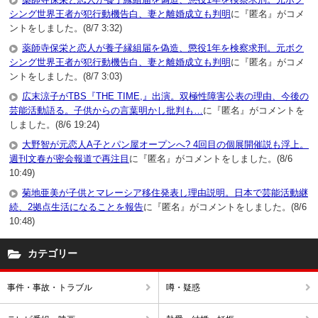
シング世界王者が犯行動機告白、妻と離婚成立も判明
に『匿名』がコメ
ントをしました。(8/7 3:32)
薬師寺保栄と恋人が養子縁組届を偽造、懲役1年を検察求刑。元ボク
シング世界王者が犯行動機告白、妻と離婚成立も判明
に『匿名』がコメ
ントをしました。(8/7 3:03)
広末涼子がTBS『THE TIME,』出演。双極性障害公表の理由、今後の
芸能活動語る。子供からの言葉明かし批判も…
に『匿名』がコメントを
しました。(8/6 19:24)
大野智が元恋人A子とパン屋オープンへ? 4回目の個展開催説も浮上。
週刊文春が密会報道で再注目
に『匿名』がコメントをしました。(8/6
10:49)
菊地亜美が子供とマレーシア移住発表し理由説明。日本で芸能活動継
続、2拠点生活になることを報告
に『匿名』がコメントをしました。(8/6
10:48)
カテゴリー
事件・事故・トラブル
噂・疑惑