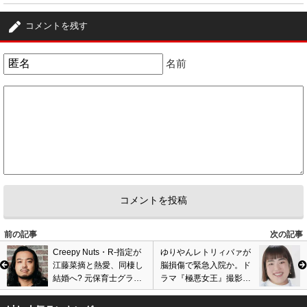
4
匿名
ID:NGI3OTEyYT
( 2023年1月2日 9:30 PM )
コメントを残す
撮影、楽しそうだなぁ～
4
0
名前
5
匿名
ID:NTgzMDhhZj
( 2023年1月22日 2:41 PM )
楽しみ!目が見えない役って難しそ
1
0
6
匿名
ID:YzZkNzc3Y2
( 2023年2月7日 3:04 PM )
２人の演技に期待✌️
0
0
前の記事
次の記事
Creepy Nuts・R-指定が
ゆりやんレトリィバァが
江藤菜摘と熱愛、同棲し
脳損傷で緊急入院か。ド
結婚へ? 元保育士グラビ
ラマ『極悪女王』撮影で
アアイドルと真剣交際認
トラブル、プロレスラー
める。画像あり
役で体重増やし…