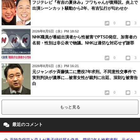
フジテレビ『有吉の夏休み』フワちゃんが復帰説。炎上で
出演シーンカット騒動から2年、有吉弘行が匂わせか
0
3
2026年8月5日（水）PM 18:52
NHK職員が番組出演者から性被害でPTSD発症、加害者の
名前・性別は非公表で物議。NHKは適切な対応せず謝罪
0
3
2026年8月5日（水）PM 16:21
元ジャンポケ斉藤慎二に懲役7年求刑。不同意性交事件で
実刑判決が濃厚に…被害女性が裁判に出廷、深刻な被害告
白
0
3
もっと見る
最近のコメント
薬師寺保栄と恋人が養子縁組届を偽造、懲役1年を検察求刑。元ボク