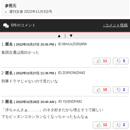
参照元
週刊文春 2022年11月3日号
6件のコメント
↓コメント投稿
▲
｜
▼
1
匿名
ID:MmUxZGRjMW
( 2022年10月27日 10:45 PM )
集団左遷は面白かった
11
5
2
匿名
ID:ZGRlOWZhM2
( 2022年10月27日 11:36 PM )
刑事ドラマじゃないので見たいな
10
2
3
匿名
ID:YjVjNDFiM2
( 2022年10月28日 10:40 AM )
「洋ちゃんさぁ………」のネタ好きだから増えそうで嬉しい
でもピッタンコカンカンなくなっちゃったもんなぁ
12
2