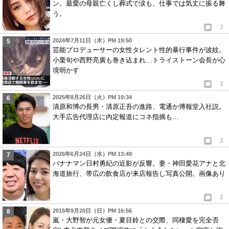
ン。最愛の母親亡くし葬式で涙も、仕事では気丈に振る舞
う。
3
2024年7月11日（木）PM 19:50
芸能プロデューサーの女性タレント性的暴行事件が波紋。
小栗旬や西野亮廣も巻き込まれ…トライストーン会長が心
境明かす
1
2025年8月26日（火）PM 19:34
清原和博の長男・清原正吾の進路、電通か博報堂入社説。
大手広告代理店に内定報道にコネ指摘も…
2
2026年6月24日（水）PM 13:49
バナナマン日村勇紀の近影が反響。妻・神田愛花アナと北
海道旅行、帯広の飲食店が来店報告し写真公開。画像あり
2
2015年9月20日（日）PM 16:56
嵐・大野智が元女優・夏目鈴との交際、同棲愛を完全否