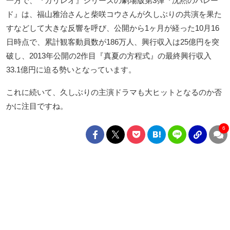
一方で、『ガリレオ』シリーズの劇場版第3弾『沈黙のパレー
ド』は、福山雅治さんと柴咲コウさんが久しぶりの共演を果た
すなどして大きな反響を呼び、公開から1ヶ月が経った10月16
日時点で、累計観客動員数が186万人、興行収入は25億円を突
破し、2013年公開の2作目『真夏の方程式』の最終興行収入
33.1億円に迫る勢いとなっています。
これに続いて、久しぶりの主演ドラマも大ヒットとなるのか否
かに注目ですね。
6