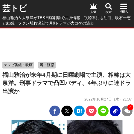
芸トピ
人気
福山雅治＆大泉洋がTBS日曜劇場で共演情報、視聴率にも注目。吹石一恵
と結婚、ファン離れ深刻で月9ドラマが大コケの過去
テレビ番組・映画
噂・疑惑
福山雅治が来年4月期に日曜劇場で主演、相棒は大
泉洋。刑事ドラマで凸凹バディ、4年ぶりに連ドラ
出演か
2022年10月27日（木）21:37
6