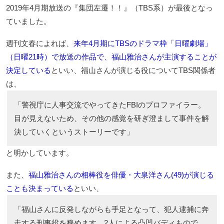
2019年4月期放送の『集団左遷！！』（TBS系）が最後となっ
ていました。
週刊文春によれば、
来年4月期にTBSのドラマ枠「日曜劇場」
（日曜21時）で放送の作品で、福山雅治さんが主演することが
決定している
といい、福山さんが演じる役についてTBS関係者
は、
「警視庁に人事交流でやってきたFBIのプロファイラー。
目が見えないため、その他の感覚を研ぎ澄まして事件を解
決していくというストーリーです」
と明かしています。
また、
福山雅治さんの相棒役を俳優・大泉洋さん(49)が演じる
ことも決まっている
といい、
「福山さんに反発しながらも手足となって、犯人逮捕に奔
走する刑事役を務めます。2人による凸凹バディもので