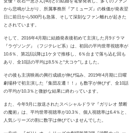
女優・吹石一恵さん(40)との結婚を電撃発表し、多くのファン
から悲鳴が上がり、所属事務所『アミューズ』の株価が発表翌
日に前日から500円も急落、そして深刻なファン離れが起きた
とされています。
そして、2016年4月期に結婚発表後初めて主演した月9ドラマ
『ラヴソング』（フジテレビ系）は、初回の平均世帯視聴率が
10.6％、第2話以降は1ケタで推移し、6％台まで落ち込む回も
あり、全10話の平均は8.5％と“大コケ”しました。
その後も主演映画の興行成績が伸び悩み、2019年4月期に日曜
劇場枠で初主演した『集団左遷！！』も数字が伸びず、全10話
の平均が10.3％と微妙な結果に終わっています。
また、今年9月に放送されたスペシャルドラマ『ガリレオ 禁断
の魔術』は、平均世帯視聴率が10.3％、個人視聴率は6.4％と、
人気シリーズの割に数字は伸びていませんでした。