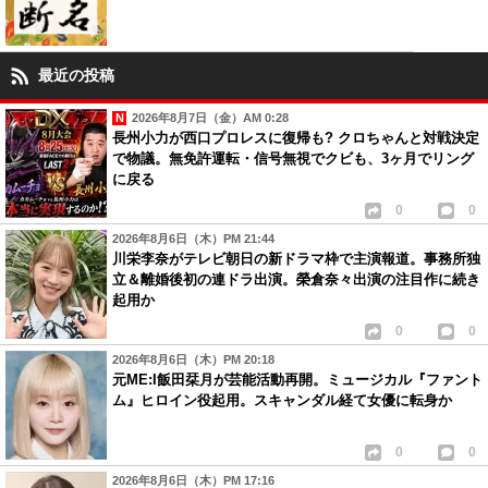
最近の投稿
2026年8月7日（金）AM 0:28
長州小力が西口プロレスに復帰も? クロちゃんと対戦決定
で物議。無免許運転・信号無視でクビも、3ヶ月でリング
に戻る
0
0
2026年8月6日（木）PM 21:44
川栄李奈がテレビ朝日の新ドラマ枠で主演報道。事務所独
立＆離婚後初の連ドラ出演。榮倉奈々出演の注目作に続き
起用か
0
0
2026年8月6日（木）PM 20:18
元ME:I飯田栞月が芸能活動再開。ミュージカル『ファント
ム』ヒロイン役起用。スキャンダル経て女優に転身か
0
0
2026年8月6日（木）PM 17:16