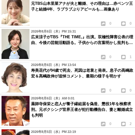
元TBS山本里菜アナが夫と離婚、その理由は…赤ベンツ王
子と結婚4年、ラブラブぶりアピールも…画像あり
0
0
2026年8月6日（木）PM 15:31
広末涼子がTBS『THE TIME,』出演。双極性障害公表の理
由、今後の芸能活動語る。子供からの言葉明かし批判も…
0
1
2026年8月6日（木）PM 13:54
寿美花代が94歳で死去、死因は老衰と発表。息子の髙嶋政
宏＆髙嶋政伸が追悼コメント、最期の様子を明かす
0
0
2026年8月6日（木）AM 0:01
薬師寺保栄と恋人が養子縁組届を偽造、懲役1年を検察求
刑。元ボクシング世界王者が犯行動機告白、妻と離婚成立
も判明
0
2
2026年8月5日（水）PM 22:19