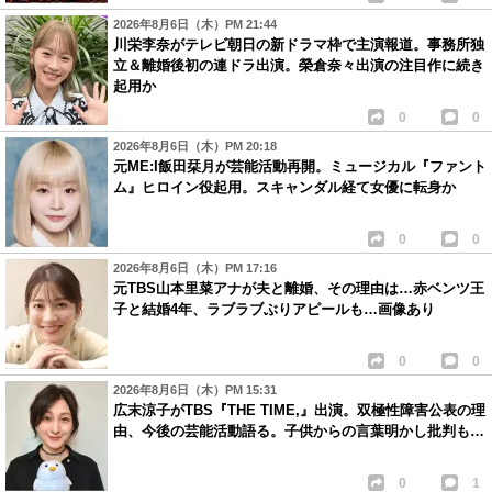
2026年8月6日（木）PM 21:44
川栄李奈がテレビ朝日の新ドラマ枠で主演報道。事務所独
立＆離婚後初の連ドラ出演。榮倉奈々出演の注目作に続き
起用か
0
0
2026年8月6日（木）PM 20:18
元ME:I飯田栞月が芸能活動再開。ミュージカル『ファント
ム』ヒロイン役起用。スキャンダル経て女優に転身か
0
0
2026年8月6日（木）PM 17:16
元TBS山本里菜アナが夫と離婚、その理由は…赤ベンツ王
子と結婚4年、ラブラブぶりアピールも…画像あり
0
0
2026年8月6日（木）PM 15:31
広末涼子がTBS『THE TIME,』出演。双極性障害公表の理
由、今後の芸能活動語る。子供からの言葉明かし批判も…
0
1