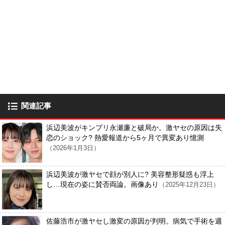
関連記事
浜辺美波がキンプリ永瀬廉と破局か。激ヤセの原因は失
恋のショック? 熱愛報道から5ヶ月で異変あり憶測
（2026年1月3日）
浜辺美波が激ヤセで顔が別人に? 美容整形疑惑も浮上
し…現在の姿に賛否両論。画像あり
（2025年12月23日）
佐藤浩市が激ヤセし激変の原因が判明。病気で手術を週