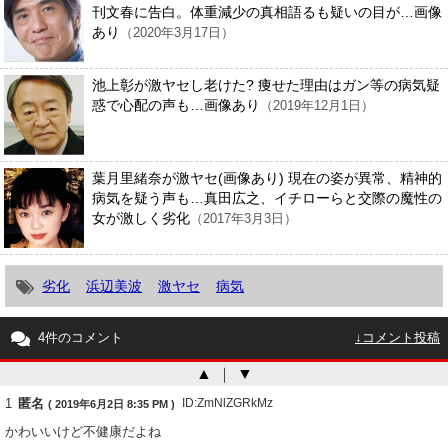
刊文春に告白。体重減少の真相語るも疑いの目が…画像
あり
（2020年3月17日）
池上彰が激ヤセし老けた? 痩せた理由はガン等の病気疑
惑で心配の声も…画像あり
（2019年12月1日）
葉月里緒奈が激ヤセ(画像あり) 現在の姿が異常、精神的
病気を疑う声も…真田広之、イチローらと交際の魔性の
女が激しく劣化
（2017年3月3日）
劣化
浜辺美波
激ヤセ
病気
4件のコメント
↓コメント投稿
▲
｜
▼
1
匿名
ID:ZmNlZGRkMz
( 2019年6月2日 8:35 PM )
かわいいけど不健康だよね