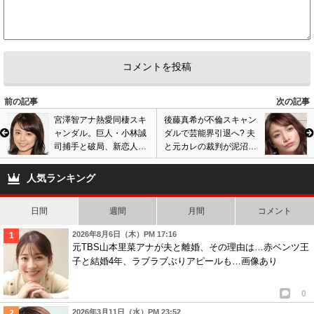
前の記事
次の記事
宮澤智アナ熱愛同棲スキ
後藤真希が不倫スキャン
ャンダル。巨人・小林誠
ダルで芸能界引退へ? 夫
司捕手と破局、新恋人は
と元カレの裁判が泥沼
マッキンゼー社員と週刊
化、和解できず逆にゴマ
ポスト報道。画像あり
キが訴えられる?
人気ランキング
日間
週間
月間
コメント
2026年8月6日（木）PM 17:16
元TBS山本里菜アナが夫と離婚、その理由は…赤ベンツ王
子と結婚4年、ラブラブぶりアピールも…画像あり
0
2026年3月11日（水）PM 23:52