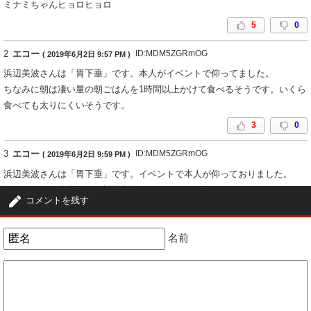
ミナミちゃんヒョロヒョロ
5
0
2
エコー
ID:MDM5ZGRmOG
( 2019年6月2日 9:57 PM )
浜辺美波さんは「胃下垂」です。本人がイベントで仰ってました。
ちなみに朝は凄い量の朝ごはんを1時間以上かけて食べるそうです。いくら
食べても太りにくいそうです。
3
0
3
エコー
ID:MDM5ZGRmOG
( 2019年6月2日 9:59 PM )
浜辺美波さんは「胃下垂」です。イベントで本人が仰っておりました。
朝ごはんは、大量で、1時間以上かけてゆっくり食べるそうです。
コメントを残す
いくら食べても太りにくいそうです。
0
3
名前
4
匿名
ID:NzEwMTVhOW
( 2019年6月27日 3:48 PM )
CM見ててもちょっと心配になります
1
0