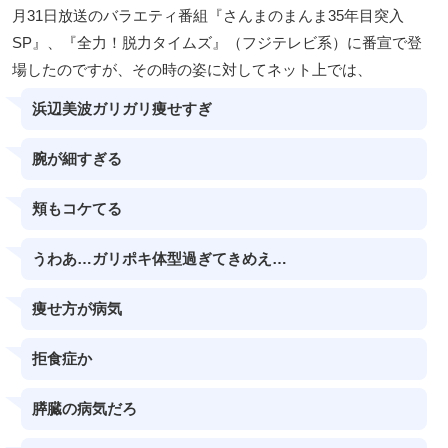
月31日放送のバラエティ番組『さんまのまんま35年目突入
SP』、『全力！脱力タイムズ』（フジテレビ系）に番宣で登
場したのですが、その時の姿に対してネット上では、
浜辺美波ガリガリ痩せすぎ
腕が細すぎる
頬もコケてる
うわあ…ガリポキ体型過ぎてきめえ…
痩せ方が病気
拒食症か
膵臓の病気だろ