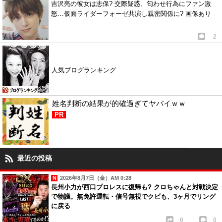
吉沢亮の彼女は志保? 交際疑惑、匂わせ行為にファン激
怒…仮面ライダーフォーゼ共演し親密関係に? 画像あり
2
人気ブログランキング
姓名判断の結果が的確過ぎてヤバイｗｗ
PR
最近の投稿
2026年8月7日（金）AM 0:28
長州小力が西口プロレスに復帰も? クロちゃんと対戦決定
で物議。無免許運転・信号無視でクビも、3ヶ月でリング
に戻る
0
0