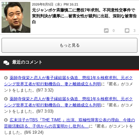
2026年8月5日（水）PM 16:21
元ジャンポケ斉藤慎二に懲役7年求刑。不同意性交事件で
実刑判決が濃厚に…被害女性が裁判に出廷、深刻な被害告
白
0
3
もっと見る
最近のコメント
薬師寺保栄と恋人が養子縁組届を偽造、懲役1年を検察求刑。元ボク
シング世界王者が犯行動機告白、妻と離婚成立も判明
に『匿名』がコメ
ントをしました。(8/7 3:32)
薬師寺保栄と恋人が養子縁組届を偽造、懲役1年を検察求刑。元ボク
シング世界王者が犯行動機告白、妻と離婚成立も判明
に『匿名』がコメ
ントをしました。(8/7 3:03)
広末涼子がTBS『THE TIME,』出演。双極性障害公表の理由、今後の
芸能活動語る。子供からの言葉明かし批判も…
に『匿名』がコメントを
しました。(8/6 19:24)