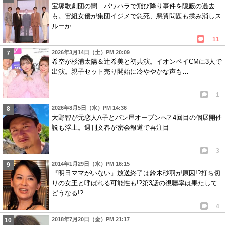
宝塚歌劇団の闇…パワハラで飛び降り事件を隠蔽の過去
も。宙組女優が集団イジメで急死、悪質問題も揉み消しス
ルーか
11
2026年3月14日（土）PM 20:09
希空が杉浦太陽＆辻希美と初共演。イオンペイCMに3人で
出演。親子セット売り開始に冷ややかな声も…
1
2026年8月5日（水）PM 14:36
大野智が元恋人A子とパン屋オープンへ? 4回目の個展開催
説も浮上。週刊文春が密会報道で再注目
3
2014年1月29日（水）PM 16:15
『明日ママがいない』放送終了は鈴木砂羽が原因!?打ち切
りの女王と呼ばれる可能性も!?第3話の視聴率は果たして
どうなる!?
4
2018年7月20日（金）PM 21:17