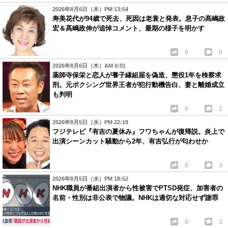
2026年8月6日（木）PM 13:54
寿美花代が94歳で死去、死因は老衰と発表。息子の髙嶋政
宏＆髙嶋政伸が追悼コメント、最期の様子を明かす
0
0
2026年8月6日（木）AM 0:01
薬師寺保栄と恋人が養子縁組届を偽造、懲役1年を検察求
刑。元ボクシング世界王者が犯行動機告白、妻と離婚成立
も判明
0
2
2026年8月5日（水）PM 22:19
フジテレビ『有吉の夏休み』フワちゃんが復帰説。炎上で
出演シーンカット騒動から2年、有吉弘行が匂わせか
0
3
2026年8月5日（水）PM 18:52
NHK職員が番組出演者から性被害でPTSD発症、加害者の
名前・性別は非公表で物議。NHKは適切な対応せず謝罪
0
3