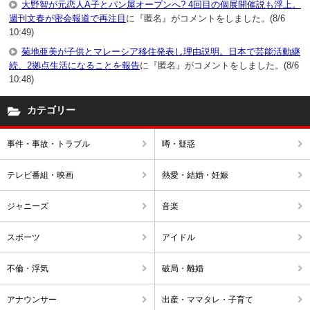
大野智が元恋人A子とパン屋オープンへ? 4回目の個展開催説も浮上。
週刊文春が密会報道で再注目
に『匿名』がコメントをしました。(8/6
10:49)
菊地亜美が子供とマレーシア移住発表し理由説明。日本で芸能活動継
続、2拠点生活になることを報告
に『匿名』がコメントをしました。(8/6
10:48)
カテゴリー
事件・事故・トラブル
噂・疑惑
テレビ番組・映画
熱愛・結婚・妊娠
ジャニーズ
音楽
スポーツ
アイドル
不倫・浮気
破局・離婚
アナウンサー
出産・ママタレ・子育て