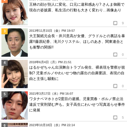
王林の顔が別人に変化、口元に違和感あり? さんま御殿で
現在の姿披露、私生活の行動も大きく変わり…画像あり
9
2013年11月15日（金）PM 19:57
大王製紙元会長・井川意高が女優、グラドルとの裏話を暴
露!!藤原紀香、滝川クリステル、ほしのあき、関東連合と
も衝撃の関係!!
0
2018年6月4日（月）PM 21:51
はるかぜちゃん出演舞台トラブル発生、裸表現を警察が規
制? 児童ポルノやわいせつ物の露出の自粛要請、表現の自
由と主張し騒動に
0
2021年3月17日（水）PM 16:07
ワタナベマホトが2度目の逮捕。児童買春・ポルノ禁止法
違反で実刑望む声も。女子高生にわいせつ写真送らせ事件
に発展
5
2023年10月18日（水）PM 22:14