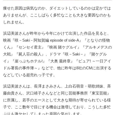
痩せた原因は病気なのか、ダイエットしているのかは定かでは
ありませんが、ここしばらく多忙なことも大きな要因なのかも
しれません。
浜辺美波さんが昨年から今年にかけて出演した作品を見ると、
映画『咲－Saki－阿知賀編 episode of side-A』『となりの怪物
くん』『センセイ君主』『映画 賭ケグルイ』『アルキメデスの
大戦』『屍人荘の殺人』、ドラマ『咲－Saki－』『賭ケグル
イ』『崖っぷちホテル!』『大奥 最終章』『ピュア! ～一日アイ
ドル署長の事件簿～』などで、他に昨年は8社のCMに出演する
などしている超売れっ子です。
浜辺美波さんは、長澤まさみさん、上白石萌音・萌歌姉妹、斉
藤由貴さん、沢口靖子さんなどと同じ芸能事務所『東宝芸能』
に所属し、若手のエースとして大きな期待が寄せられている様
子で、ここ数年で目にする機会は激増しており、こうした多忙
ぶりも激ヤセしてしまった原因な気がします。