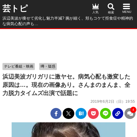
芸トピ
人気
浜辺美波が痩せて劣化し魅力半減? 腕が細く、頬もコケて拒食症や精神的
な病気心配の声も…
テレビ番組・映画
噂・疑惑
浜辺美波ガリガリに激ヤセ。病気心配も激変した
原因は…。現在の画像あり。さんまのまんま、全
力脱力タイムズ出演で話題に
2019年6月2日（日）19:55
4