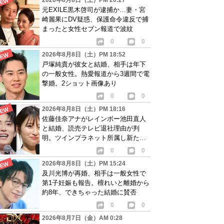
2026年8月8日（土）PM 20:27
元EXILE黒木啓司が逮捕か…妻・宮
崎麗果にDV疑惑、保護命令違反で捕
まったと女性セブン報道で波紋
0
0
2026年8月8日（土）PM 18:52
戸塚純貴が彼女と結婚、相手は年下
の一般女性。熱愛報道から3週間で電
撃婚。2ショット画像あり
0
0
2026年8月8日（土）PM 18:16
佐藤佳奈アナがレインボー池田直人
と結婚、読売テレビ退社理由が判
明。ツインプラネット所属し新たな
活動開始へ
0
0
2026年8月8日（土）PM 15:24
及川光博が再婚、相手は一般女性で
第1子妊娠も報告。檀れいと離婚から
約8年、できちゃった結婚に賛否
0
0
2026年8月7日（金）AM 0:28