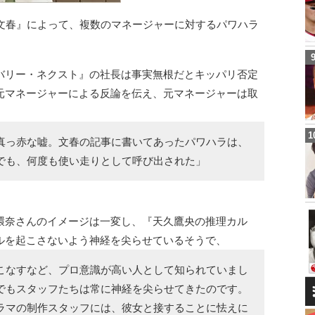
刊文春』によって、複数のマネージャーに対するパワハラ
バリー・ネクスト』の社長は事実無根だとキッパリ否定
元マネージャーによる反論を伝え、元マネージャーは取
真っ赤な嘘。文春の記事に書いてあったパワハラは、
でも、何度も使い走りとして呼び出された」
環奈さんのイメージは一変し、『天久鷹央の推理カル
ルを起こさないよう神経を尖らせているそうで、
こなすなど、プロ意識が高い人として知られていまし
でもスタッフたちは常に神経を尖らせてきたのです。
ラマの制作スタッフには、彼女と接することに怯えに