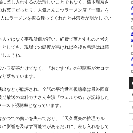
場に差し入れするのは珍しいことでもなく、橋本環奈さ
のお菓子だったり、人気とんこつラーメン店『一蘭』を
0人にラーメンを振る舞ってくれたと共演者が明かしてい
(
本人ではなく事務所側が行い、経費で落とすものと考え
た
たとしても、現場での態度が悪ければ今後も悪評は出続
でしょうね。
ワハラ疑惑だけでなく、『おむすび』の視聴率が大コケ
た
なり落ちています。
演出などが酷評され、全話の平均世帯視聴率は最終回直
9年後期放送の倉科カナさん主演『ウェルかめ』が記録した
のワースト視聴率となっています。
はかつての勢いを失っており、『天久鷹央の推理カル
事に影響を及ぼす可能性があるだけに、差し入れをして