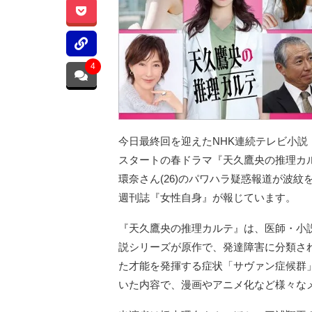
4
今日最終回を迎えたNHK連続テレビ小説
スタートの春ドラマ『天久鷹央の推理カル
環奈さん(26)のパワハラ疑惑報道が波
週刊誌『女性自身』が報じています。
『天久鷹央の推理カルテ』は、医師・小説
説シリーズが原作で、発達障害に分類さ
た才能を発揮する症状「サヴァン症候群
いた内容で、漫画やアニメ化など様々な