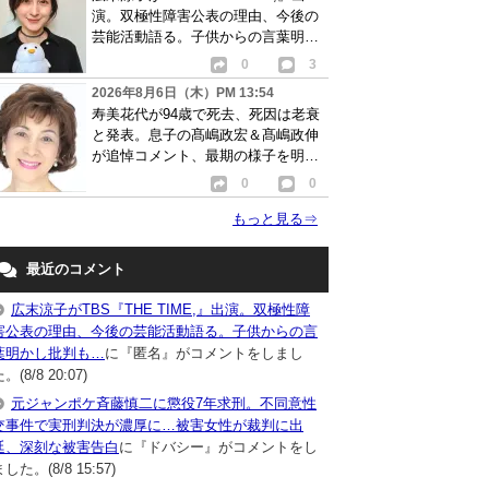
演。双極性障害公表の理由、今後の
芸能活動語る。子供からの言葉明か
し批判も…
0
3
2026年8月6日（木）PM 13:54
寿美花代が94歳で死去、死因は老衰
と発表。息子の髙嶋政宏＆髙嶋政伸
が追悼コメント、最期の様子を明か
す
0
0
もっと見る
⇒
最近のコメント
広末涼子がTBS『THE TIME,』出演。双極性障
害公表の理由、今後の芸能活動語る。子供からの言
葉明かし批判も…
に『匿名』がコメントをしまし
。(8/8 20:07)
元ジャンポケ斉藤慎二に懲役7年求刑。不同意性
交事件で実刑判決が濃厚に…被害女性が裁判に出
廷、深刻な被害告白
に『ドバシー』がコメントをし
した。(8/8 15:57)