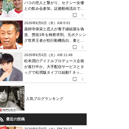
バコの売人と繋がり、セクシー女優
との飲み会参加。証拠動画流出で波
紋
3
2026年8月6日（木）AM 0:01
薬師寺保栄と恋人が養子縁組届を偽
造、懲役1年を検察求刑。元ボクシン
グ世界王者が犯行動機告白、妻と離
婚成立も判明
2
2026年8月4日（火）AM 11:48
松本潤のアイドルプロデュース企画
が進行中か。大手配信サービスとタ
ッグで松潤版タイプロ始動? ネット
で賛否の声
2
人気ブログランキング
最近の投稿