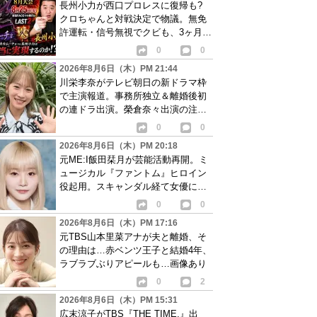
長州小力が西口プロレスに復帰も?
クロちゃんと対戦決定で物議。無免
許運転・信号無視でクビも、3ヶ月で
リングに戻る
0
0
2026年8月6日（木）PM 21:44
川栄李奈がテレビ朝日の新ドラマ枠
で主演報道。事務所独立＆離婚後初
の連ドラ出演。榮倉奈々出演の注目
作に続き起用か
0
0
2026年8月6日（木）PM 20:18
元ME:I飯田栞月が芸能活動再開。ミ
ュージカル『ファントム』ヒロイン
役起用。スキャンダル経て女優に転
身か
0
0
2026年8月6日（木）PM 17:16
元TBS山本里菜アナが夫と離婚、そ
の理由は…赤ベンツ王子と結婚4年、
ラブラブぶりアピールも…画像あり
0
2
2026年8月6日（木）PM 15:31
広末涼子がTBS『THE TIME,』出