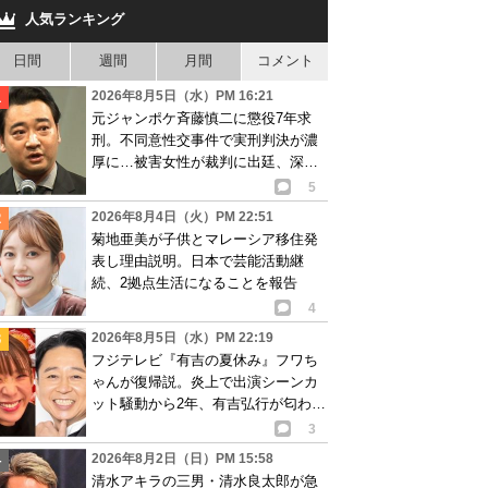
人気ランキング
日間
週間
月間
コメント
2026年8月5日（水）PM 16:21
元ジャンポケ斉藤慎二に懲役7年求
刑。不同意性交事件で実刑判決が濃
厚に…被害女性が裁判に出廷、深刻
な被害告白
5
2026年8月4日（火）PM 22:51
菊地亜美が子供とマレーシア移住発
表し理由説明。日本で芸能活動継
続、2拠点生活になることを報告
4
2026年8月5日（水）PM 22:19
フジテレビ『有吉の夏休み』フワち
ゃんが復帰説。炎上で出演シーンカ
ット騒動から2年、有吉弘行が匂わせ
か
3
2026年8月2日（日）PM 15:58
清水アキラの三男・清水良太郎が急