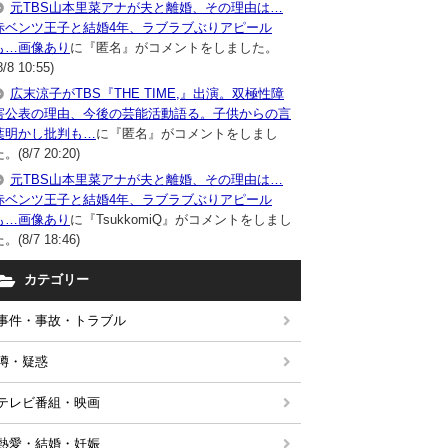
元TBS山本里菜アナが夫と離婚、その理由は…
赤ベンツ王子と結婚4年、ラブラブぶりアピール
も…画像あり
に『匿名』がコメントをしました。
8/8 10:55)
広末涼子がTBS『THE TIME,』出演。双極性障
害公表の理由、今後の芸能活動語る。子供からの言
葉明かし批判も…
に『匿名』がコメントをしまし
。(8/7 20:20)
元TBS山本里菜アナが夫と離婚、その理由は…
赤ベンツ王子と結婚4年、ラブラブぶりアピール
も…画像あり
に『TsukkomiQ』がコメントをしまし
。(8/7 18:46)
カテゴリー
事件・事故・トラブル
噂・疑惑
テレビ番組・映画
熱愛・結婚・妊娠