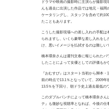
ドラマや映画の撮影時に主演らが撮影現
んも過去に出演した作品では地元・福岡
ケータリングし、スタッフを含めて約10
たこともあります。
こうした撮影現場への差し入れの手配は
られますし、いくら豪華な差し入れをし
け、悪いイメージを払拭するのは難しい
橋本環奈さんは週刊文春に報じられたパ
したことによって女優としての評価もか
『おむすび』はスタート当初から脚本・
前の時点で13.1％となっていて、200
13.5％を下回り、朝ドラ史上過去最低
このダブルパンチによって橋本環奈さん
テ』も微妙な視聴率となれば、今後の仕