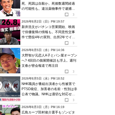
死、死因は自殺か。死後数週間経過
の可能性も。違法薬物事件で逮捕、
再起目指す中で…
3
2026年8月2日（日）PM 19:57
新井浩文がパチンコ営業開始、映画
で俳優復帰の情報も。不同意性交事
件で懲役4年の実刑、出所2年でイベ
ント出演告知
3
2026年8月5日（水）PM 14:36
大野智が元恋人A子とパン屋オープン
へ? 4回目の個展開催説も浮上。週刊
文春が密会報道で再注目
3
2026年8月5日（水）PM 18:52
NHK職員が番組出演者から性被害で
PTSD発症、加害者の名前・性別は非
公表で物議。NHKは適切な対応せず
謝罪
3
2026年8月3日（月）PM 16:19
広島カープ田村俊介選手もゾンビタ