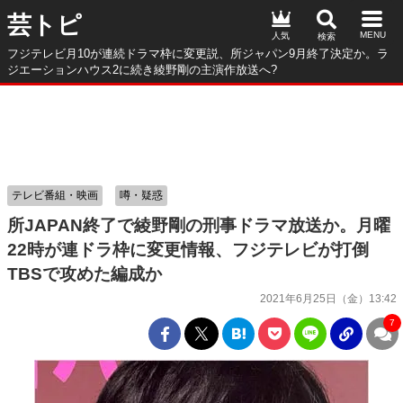
芸トピ
人気
フジテレビ月10が連続ドラマ枠に変更説、所ジャパン9月終了決定か。ラ
ジエーションハウス2に続き綾野剛の主演作放送へ?
テレビ番組・映画
噂・疑惑
所JAPAN終了で綾野剛の刑事ドラマ放送か。月曜
22時が連ドラ枠に変更情報、フジテレビが打倒
TBSで攻めた編成か
2021年6月25日（金）13:42
7