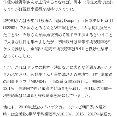
俳優の綾野剛さんが主演するとなれば、脚本・演出次第ではあ
りますが好視聴率獲得が期待できますね。
綾野剛さんは今年4月放送の『恋はDeepに』（日本テレビ系 月
曜22時）で石原さとみさんとW主演を務め、2人は初共演だっ
たことや、石原さんが結婚後初めて連ドラ主演するということ
で大きな注目を集めましたが、初回以外は世帯平均視聴率が1
ケタで推移し、全9話の期間平均視聴率は8.4％と微妙な結果に
なっていました。
ただ、これはドラマの脚本・演出などに大きな問題があったと
言われており、綾野剛さんと星野源さんW主演で、昨年夏放送
の刑事ドラマ『MIU404』（TBS系 金曜22時）は、初回に
13.1％、最終回で自己最高の14.5％を記録し、全11話の期間平
均視聴率は11.9％と好視聴率を記録していました。
他にも、2018年放送の『ハゲタカ』（テレビ朝日系 木曜21
時）は全8話の期間平均視聴率が10.3％、2015・2017年放送の