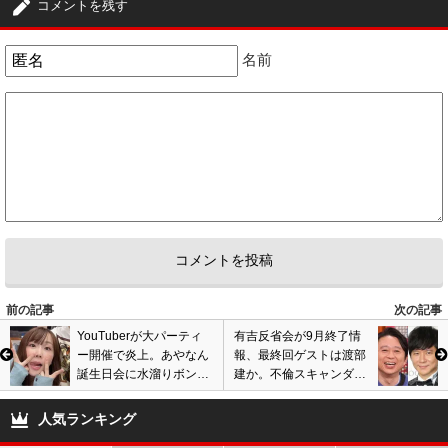
コメントを残す
綾野剛楽しみ！
3
2
名前
4
匿名
ID:M2ZhYjU1Mz
( 2021年6月26日 6:15 AM )
カンテレが月10に移動したから日テレは来年の4月から火9にドラマ枠を移
動を考えても良いと思う
日10を火9に移動して土10のボイス、レッドアイズの刑事やトップナイフの
医療路線を火9でやって、土10をジャニーズ主演の路線と若手～中堅の主演
で日10でやった今日俺や3年A組の学園ドラマなど日10路線をやれば良いん
じゃないかと
今の日テレのドラマを先ずは立て直すには火9、水10、土10の時間帯にした
方が良い気がするんだけど
日テレは21時にドラマを持つべき
前の記事
次の記事
3
1
YouTuberが大パーティ
有吉反省会が9月終了情
ー開催で炎上。あやなん
報、最終回ゲストは渡部
5
匿名
ID:OTQyNThmNT
( 2021年6月26日 6:45 AM )
誕生日会に水溜りボン
建か。不倫スキャンダル
ド、アバンティーズ参
で芸能活動自粛、番組で
綾野剛主演ドラマ、何年ぶり？
加。路上喫煙や立ちショ
禊実行へ?
スマスマ終了後のバラエティ番組、つまらなくなったかな？
人気ランキング
ンも…
とにかく関テレドラマ、火曜日から月曜日に帰ってくるんだったら何年ぶ