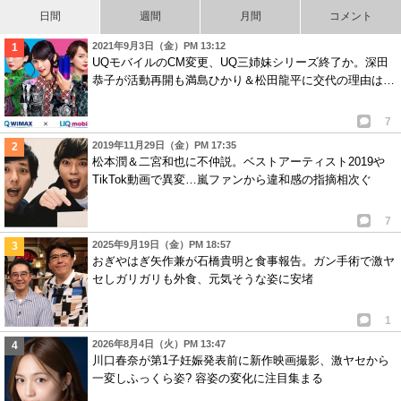
りだろうな・・・。
日間
週間
月間
コメント
0
1
2021年9月3日（金）PM 13:12
UQモバイルのCM変更、UQ三姉妹シリーズ終了か。深田
6
匿名
ID:YWQwNWY4YT
( 2021年6月26日 4:52 PM )
恭子が活動再開も満島ひかり＆松田龍平に交代の理由は…
期待してます！
7
頑張って下さい(^_^)ノ
2019年11月29日（金）PM 17:35
4
2
松本潤＆二宮和也に不仲説。ベストアーティスト2019や
TikTok動画で異変…嵐ファンから違和感の指摘相次ぐ
7
匿名
ID:OTQyNThmNT
( 2021年6月27日 6:37 PM )
とにかく綾野剛主演ドラマは楽しみ(^ε^)-☆Chu!!
7
何年ぶり？
2025年9月19日（金）PM 18:57
2
0
おぎやはぎ矢作兼が石橋貴明と食事報告。ガン手術で激ヤ
セしガリガリも外食、元気そうな姿に安堵
1
2026年8月4日（火）PM 13:47
川口春奈が第1子妊娠発表前に新作映画撮影、激ヤセから
一変しふっくら姿? 容姿の変化に注目集まる