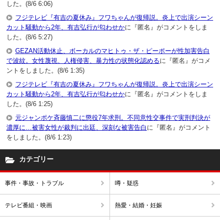
した。(8/6 6:06)
フジテレビ『有吉の夏休み』フワちゃんが復帰説。炎上で出演シーン
カット騒動から2年、有吉弘行が匂わせか
に『匿名』がコメントをしま
した。(8/6 5:27)
GEZAN活動休止、ボーカルのマヒトゥ・ザ・ピーポーが性加害告白
で波紋。女性蔑視、人権侵害、暴力性の状態化認める
に『匿名』がコメ
ントをしました。(8/6 1:35)
フジテレビ『有吉の夏休み』フワちゃんが復帰説。炎上で出演シーン
カット騒動から2年、有吉弘行が匂わせか
に『匿名』がコメントをしま
した。(8/6 1:25)
元ジャンポケ斉藤慎二に懲役7年求刑。不同意性交事件で実刑判決が
濃厚に…被害女性が裁判に出廷、深刻な被害告白
に『匿名』がコメント
をしました。(8/6 1:23)
カテゴリー
事件・事故・トラブル
噂・疑惑
テレビ番組・映画
熱愛・結婚・妊娠