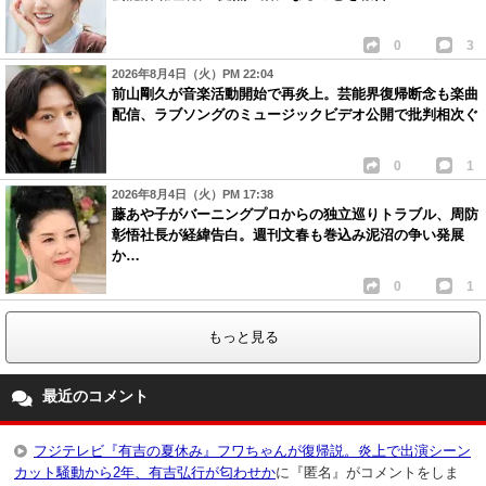
0
3
2026年8月4日（火）PM 22:04
前山剛久が音楽活動開始で再炎上。芸能界復帰断念も楽曲
配信、ラブソングのミュージックビデオ公開で批判相次ぐ
0
1
2026年8月4日（火）PM 17:38
藤あや子がバーニングプロからの独立巡りトラブル、周防
彰悟社長が経緯告白。週刊文春も巻込み泥沼の争い発展
か…
0
1
もっと見る
最近のコメント
フジテレビ『有吉の夏休み』フワちゃんが復帰説。炎上で出演シーン
カット騒動から2年、有吉弘行が匂わせか
に『匿名』がコメントをしま