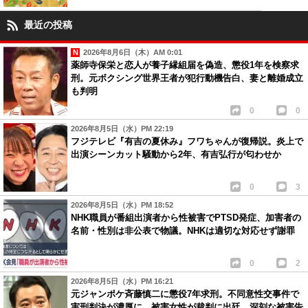
最近の投稿
2026年8月6日（木）AM 0:01
薬師寺保栄と恋人が養子縁組届を偽造、懲役1年を検察求
刑。元ボクシング世界王者が犯行動機告白、妻と離婚成立
も判明
0
0
2026年8月5日（水）PM 22:19
フジテレビ『有吉の夏休み』フワちゃんが復帰説。炎上で
出演シーンカット騒動から2年、有吉弘行が匂わせか
0
3
2026年8月5日（水）PM 18:52
NHK職員が番組出演者から性被害でPTSD発症、加害者の
名前・性別は非公表で物議。NHKは適切な対応せず謝罪
0
2
2026年8月5日（水）PM 16:21
元ジャンポケ斉藤慎二に懲役7年求刑。不同意性交事件で
実刑判決が濃厚に…被害女性が裁判に出廷、深刻な被害告