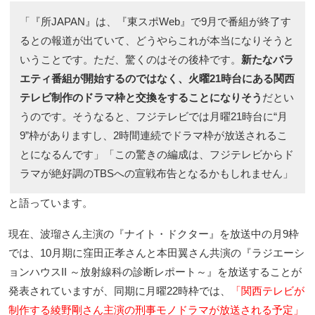
「『所JAPAN』は、『東スポWeb』で9月で番組が終了す
るとの報道が出ていて、どうやらこれが本当になりそうと
いうことです。ただ、驚くのはその後枠です。
新たなバラ
エティ番組が開始するのではなく、火曜21時台にある関西
テレビ制作のドラマ枠と交換をすることになりそう
だとい
うのです。そうなると、フジテレビでは月曜21時台に“月
9”枠がありますし、2時間連続でドラマ枠が放送されるこ
とになるんです」「この驚きの編成は、フジテレビからド
ラマが絶好調のTBSへの宣戦布告となるかもしれません」
と語っています。
現在、波瑠さん主演の『ナイト・ドクター』を放送中の月9枠
では、10月期に窪田正孝さんと本田翼さん共演の『ラジエーシ
ョンハウスII ～放射線科の診断レポート～』を放送することが
発表されていますが、同期に月曜22時枠では、
「関西テレビが
制作する綾野剛さん主演の刑事モノドラマが放送される予定」