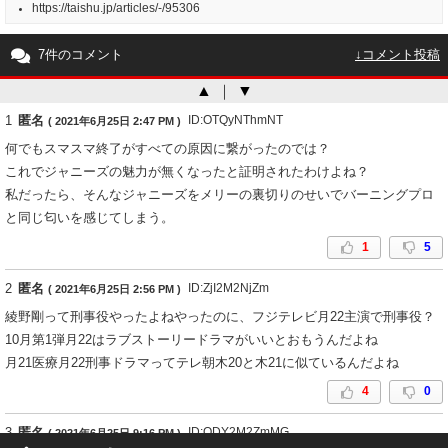
https://taishu.jp/articles/-/95306
7件のコメント
↓コメント投稿
▲
｜
▼
1
匿名
ID:OTQyNThmNT
( 2021年6月25日 2:47 PM )
何でもスマスマ終了がすべての原因に繋がったのでは？
これでジャニーズの魅力が無くなったと証明されたわけよね？
私だったら、そんなジャニーズをメリーの裏切りのせいでバーニングプロ
と同じ匂いを感じてしまう。
1
5
2
匿名
ID:ZjI2M2NjZm
( 2021年6月25日 2:56 PM )
綾野剛って刑事役やったよねやったのに、フジテレビ月22主演で刑事役？
10月第1弾月22はラブストーリードラマがいいとおもうんだよね
月21医療月22刑事ドラマってテレ朝木20と木21に似ているんだよね
4
0
3
匿名
ID:ODY2M2ZmMG
( 2021年6月25日 9:16 PM )