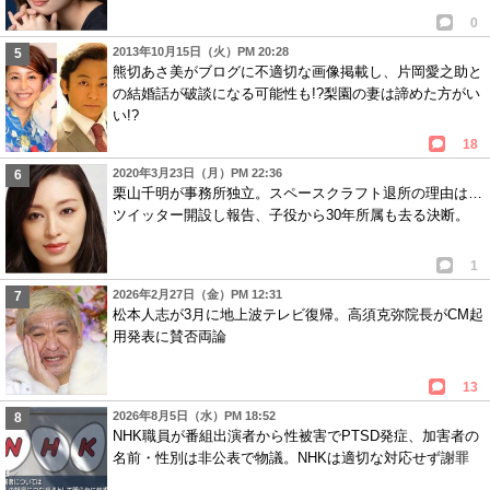
0
2013年10月15日（火）PM 20:28
熊切あさ美がブログに不適切な画像掲載し、片岡愛之助と
の結婚話が破談になる可能性も!?梨園の妻は諦めた方がい
い!?
18
2020年3月23日（月）PM 22:36
栗山千明が事務所独立。スペースクラフト退所の理由は…
ツイッター開設し報告、子役から30年所属も去る決断。
1
2026年2月27日（金）PM 12:31
松本人志が3月に地上波テレビ復帰。高須克弥院長がCM起
用発表に賛否両論
13
2026年8月5日（水）PM 18:52
NHK職員が番組出演者から性被害でPTSD発症、加害者の
名前・性別は非公表で物議。NHKは適切な対応せず謝罪