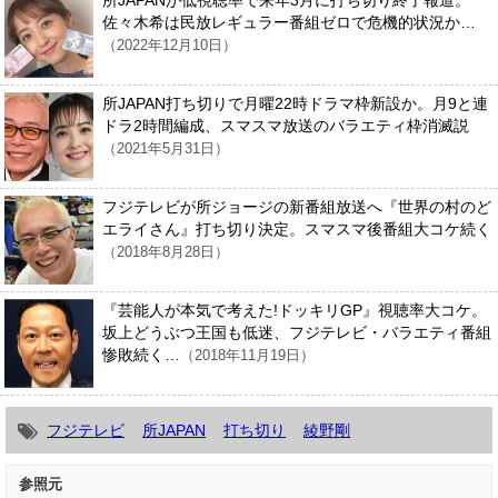
佐々木希は民放レギュラー番組ゼロで危機的状況か…
（2022年12月10日）
所JAPAN打ち切りで月曜22時ドラマ枠新設か。月9と連
ドラ2時間編成、スマスマ放送のバラエティ枠消滅説
（2021年5月31日）
フジテレビが所ジョージの新番組放送へ『世界の村のど
エライさん』打ち切り決定。スマスマ後番組大コケ続く
（2018年8月28日）
『芸能人が本気で考えた!ドッキリGP』視聴率大コケ。
坂上どうぶつ王国も低迷、フジテレビ・バラエティ番組
惨敗続く…
（2018年11月19日）
フジテレビ
所JAPAN
打ち切り
綾野剛
参照元