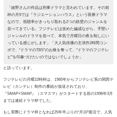
「綾野さんの作品は刑事ドラマと言われています。その前
枠の月9では『ラジエーションハウス』という医療ドラマ
なので、視聴率がきっちり取れる2つの鉄壁のジャンルを
並べてきている。フジテレビは攻めた編成ながら、手堅い
ジャンルのドラマを並べて、本気で月曜日の夜を制しにい
っている感じがします」「大人気俳優の主演作2時間コン
ボで、“ドラマのTBS”のお株を奪って、“ドラマのフジテレ
ビ”を印象づけたいのではないでしょうか」
と語っています。
フジテレビの月曜22時枠は、1985年からフジテレビ系の関西テ
レビ（カンテレ）制作の番組が放送されており、
『SMAP×SMAP』（スマスマ）がスタートする前の1996年3月
までは連続ドラマ枠でした。
もし実際にドラマ枠となれば25年半ぶりの“月10”復活で、人気