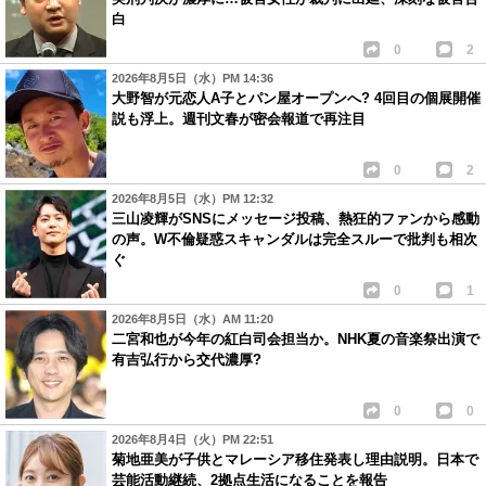
白
0
2
2026年8月5日（水）PM 14:36
大野智が元恋人A子とパン屋オープンへ? 4回目の個展開催
説も浮上。週刊文春が密会報道で再注目
0
2
2026年8月5日（水）PM 12:32
三山凌輝がSNSにメッセージ投稿、熱狂的ファンから感動
の声。W不倫疑惑スキャンダルは完全スルーで批判も相次
ぐ
0
1
2026年8月5日（水）AM 11:20
二宮和也が今年の紅白司会担当か。NHK夏の音楽祭出演で
有吉弘行から交代濃厚?
0
0
2026年8月4日（火）PM 22:51
菊地亜美が子供とマレーシア移住発表し理由説明。日本で
芸能活動継続、2拠点生活になることを報告