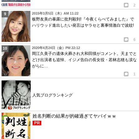
2
2015年3月5日（木）AM 11:22
板野友美の暴露に批判殺到!『今夜くらべてみました』で
ハリウッド進出したい発言はヤラセと裏事情激白で波紋!
6
2020年4月24日（金）PM 22:12
岡江久美子の遺体火葬され大和田獏がコメント。天までと
どけ出演者も追悼、イジメ告白の長女役・若林志穂も涙な
がらに…
1
人気ブログランキング
姓名判断の結果が的確過ぎてヤバイｗｗ
PR