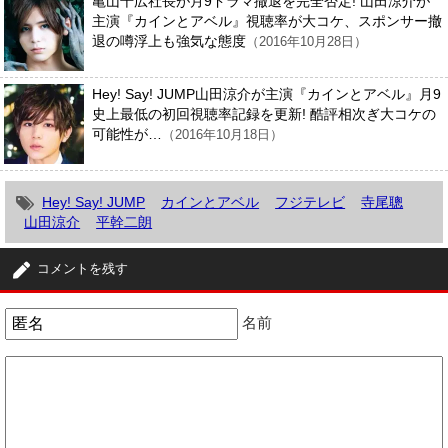
亀山千広社長が月9ドラマ撤退を完全否定! 山田涼介が
主演『カインとアベル』視聴率が大コケ、スポンサー撤
退の噂浮上も強気な態度
（2016年10月28日）
Hey! Say! JUMP山田涼介が主演『カインとアベル』月9
史上最低の初回視聴率記録を更新! 酷評相次ぎ大コケの
可能性が…
（2016年10月18日）
Hey! Say! JUMP
カインとアベル
フジテレビ
寺尾聰
山田涼介
平幹二朗
コメントを残す
名前