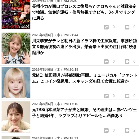
2026年8月7日（金）AM 0:28
長州小力が西口プロレスに復帰も? クロちゃんと対戦決定
で物議。無免許運転・信号無視でクビも、3ヶ月でリング
に戻る
0
0
2026年8月6日（木）PM 21:44
川栄李奈がテレビ朝日の新ドラマ枠で主演報道。事務所独
立＆離婚後初の連ドラ出演。榮倉奈々出演の注目作に続き
起用か
0
0
2026年8月6日（木）PM 20:18
元ME:I飯田栞月が芸能活動再開。ミュージカル『ファント
ム』ヒロイン役起用。スキャンダル経て女優に転身か
0
0
2026年8月6日（木）PM 17:16
元TBS山本里菜アナが夫と離婚、その理由は…赤ベンツ王
子と結婚4年、ラブラブぶりアピールも…画像あり
0
2
2026年8月6日（木）PM 15:31