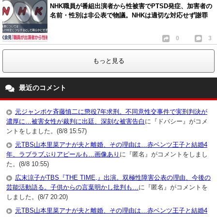
NHK職員が番組出演者から性被害でPTSD発症、加害者の
名前・性別は非公表で物議。NHKは適切な対応せず謝罪
0
3
もっと見る
最近のコメント
元ジャンポケ斉藤慎二に懲役7年求刑。不同意性交事件で実刑判決が
濃厚に…被害女性が裁判に出廷、深刻な被害告白
に『ドバシー』がコメ
ントをしました。(8/8 15:57)
元TBS山本里菜アナが夫と離婚、その理由は…赤ベンツ王子と結婚4
年、ラブラブぶりアピールも…画像あり
に『匿名』がコメントをしまし
た。(8/8 10:55)
広末涼子がTBS『THE TIME,』出演。双極性障害公表の理由、今後の
芸能活動語る。子供からの言葉明かし批判も…
に『匿名』がコメントを
しました。(8/7 20:20)
元TBS山本里菜アナが夫と離婚、その理由は…赤ベンツ王子と結婚4