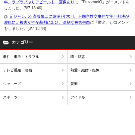
年、ラブラブぶりアピールも…画像あり
に『TsukkomiQ』がコメントを
しました。(8/7 18:46)
元ジャンポケ斉藤慎二に懲役7年求刑。不同意性交事件で実刑判決が
濃厚に…被害女性が裁判に出廷、深刻な被害告白
に『匿名』がコメント
をしました。(8/7 18:44)
カテゴリー
事件・事故・トラブル
噂・疑惑
テレビ番組・映画
熱愛・結婚・妊娠
ジャニーズ
音楽
スポーツ
アイドル
不倫・浮気
破局・離婚
アナウンサー
出産・ママタレ・子育て