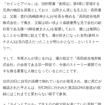
『カインとアベル』は、旧約聖書『創世記』第4章に登場する
兄弟の物語を原案としており、山田さん演じる主人公・高田優
は、父親・貴行(高嶋政伸さん)が社長を務める『高田総合地所
株式会社』で働き、父親は幼い頃より成績優秀な兄で会社の副
社長である隆一(桐谷健太さん)を寵愛しており、優には無関心
なことから愛情に飢えて育ち、優が好きになった女性(倉科カ
ナさん)は兄の恋人だったことが明らかとなり…というストー
リー。
そして、寺尾さんが演じるのは、優の祖父で『高田総合地所株
式会社』の会長である宗一郎役で、今後のストーリー展開でカ
ギを握る重要な人物となっているとのことです。
10月23日に自宅の浴槽で倒れているのが発見され、後に死亡が
確認された平さんは、9月29日に行われた第2話(24日放送)の収
録にはこれまでと変わらない様子で参加。
＜『カインとアベル』で主人公の祖父役を演じていた平幹二朗