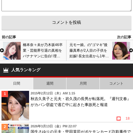
前の記事
次の記事
橋本奈々未が乃木坂46卒
元モー娘。の“ゴマキ”後
業・芸能界引退の真相を
藤真希が2人目の子供を
バナナマンに告白! 理由
妊娠! 長女出産から1年未
は弟の学費・金銭問題、
満でオメデタ報告! 来年
母親からの手紙、結婚説
春に第2子誕生予定
人気ランキング
は否定
日間
週間
月間
コメント
2015年2月12日（木）AM 1:15
秋吉久美子と元夫・岩久茂の長男が転落死。『週刊文春』
がカバン窃盗で逃亡中に起きた事故死と報道
18
2026年3月13日（金）PM 22:07
国生さゆりの元夫・甲田英司がポケモンカード詐欺事件で