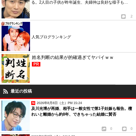
る。2人目の子供が昨年誕生、夫婦仲は良好な様子も…
2
人気ブログランキング
姓名判断の結果が的確過ぎてヤバイｗｗ
PR
最近の投稿
2026年8月8日（土）PM 15:24
及川光博が再婚、相手は一般女性で第1子妊娠も報告。檀
れいと離婚から約8年、できちゃった結婚に賛否
0
0