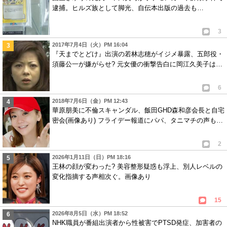
逮捕。ヒルズ族として脚光、自伝本出版の過去も…
3
2017年7月4日（火）PM 16:04
『天までとどけ』出演の若林志穂がイジメ暴露、五郎役・
須藤公一が嫌がらせ? 元女優の衝撃告白に岡江久美子は…
6
2018年7月6日（金）PM 12:43
華原朋美に不倫スキャンダル、飯田GHD森和彦会長と自宅
密会(画像あり) フライデー報道にパパ、タニマチの声も…
2
2026年1月11日（日）PM 18:16
王林の顔が変わった? 美容整形疑惑も浮上、別人レベルの
変化指摘する声相次ぐ。画像あり
15
2026年8月5日（水）PM 18:52
NHK職員が番組出演者から性被害でPTSD発症、加害者の