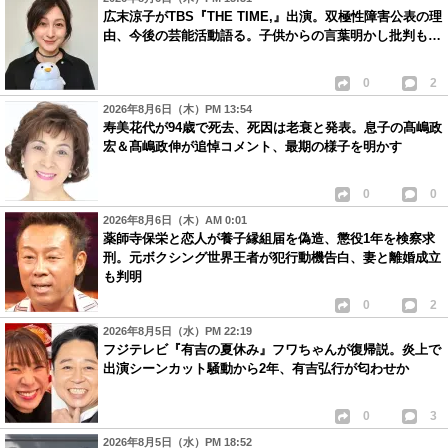
広末涼子がTBS『THE TIME,』出演。双極性障害公表の理
由、今後の芸能活動語る。子供からの言葉明かし批判も…
0
2
2026年8月6日（木）PM 13:54
寿美花代が94歳で死去、死因は老衰と発表。息子の髙嶋政
宏＆髙嶋政伸が追悼コメント、最期の様子を明かす
0
0
2026年8月6日（木）AM 0:01
薬師寺保栄と恋人が養子縁組届を偽造、懲役1年を検察求
刑。元ボクシング世界王者が犯行動機告白、妻と離婚成立
も判明
0
2
2026年8月5日（水）PM 22:19
フジテレビ『有吉の夏休み』フワちゃんが復帰説。炎上で
出演シーンカット騒動から2年、有吉弘行が匂わせか
0
3
2026年8月5日（水）PM 18:52