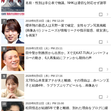
名前・性別は非公表で物議。NHKは適切な対応せず謝罪
3
2018年8月10日（金）PM 12:20
櫻井翔の新恋人は天野一菜で確定、女性セブン写真掲載
(画像あり) ジャニーズが情報リークや指示疑惑、彼女潰し
を画策?
1
2026年3月3日（火）PM 23:11
田中聖が刑務所から出所か。Xで元KAT-TUNメンバーフォ
ローの動き、6人再集結にファンから期待の声
3
2026年8月6日（木）PM 17:16
元TBS山本里菜アナが夫と離婚、その理由は…赤ベンツ王
子と結婚4年、ラブラブぶりアピールも…画像あり
2
2020年8月12日（水）PM 15:00
松田悟志が結婚5年で妻と離婚、別れた理由をブログに綴