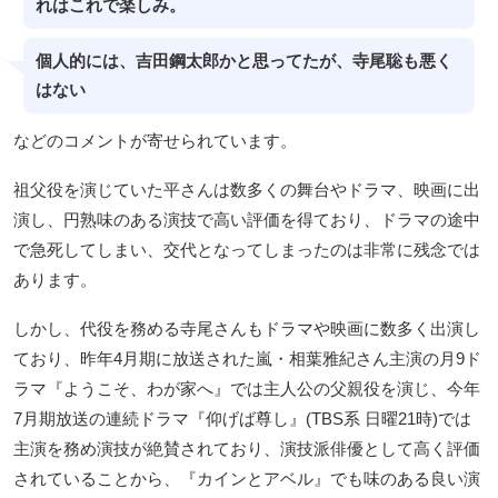
れはこれで楽しみ。
個人的には、吉田鋼太郎かと思ってたが、寺尾聡も悪く
はない
などのコメントが寄せられています。
祖父役を演じていた平さんは数多くの舞台やドラマ、映画に出
演し、円熟味のある演技で高い評価を得ており、ドラマの途中
で急死してしまい、交代となってしまったのは非常に残念では
あります。
しかし、代役を務める寺尾さんもドラマや映画に数多く出演し
ており、昨年4月期に放送された嵐・相葉雅紀さん主演の月9ド
ラマ『ようこそ、わが家へ』では主人公の父親役を演じ、今年
7月期放送の連続ドラマ『仰げば尊し』(TBS系 日曜21時)では
主演を務め演技が絶賛されており、演技派俳優として高く評価
されていることから、『カインとアベル』でも味のある良い演