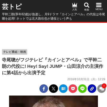
芸トピ
人気
平幹二朗(享年82歳)が急逝し、月9ドラマ『カインとアベル』の代役は寺尾
聰を起用! ネットでは北大路欣也が適役という声も
テレビ番組・映画
寺尾聰がフジテレビ『カインとアベル』で平幹二
朗の代役に! Hey! Say! JUMP・山田涼介の主演作
に第4話から出演予定
2016年10月31日（月）12:29
0