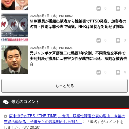
0
3
2026年8月5日（水）PM 18:52
NHK職員が番組出演者から性被害でPTSD発症、加害者の
名前・性別は非公表で物議。NHKは適切な対応せず謝罪
0
3
2026年8月5日（水）PM 16:21
元ジャンポケ斉藤慎二に懲役7年求刑。不同意性交事件で
実刑判決が濃厚に…被害女性が裁判に出廷、深刻な被害告
白
0
4
もっと見る
最近のコメント
広末涼子がTBS『THE TIME,』出演。双極性障害公表の理由、今後の
芸能活動語る。子供からの言葉明かし批判も…
に『匿名』がコメントを
しました。(8/7 20:20)