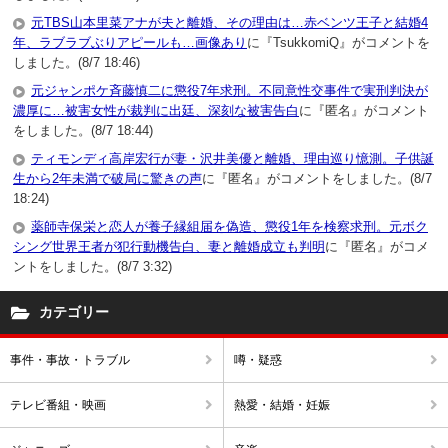
元TBS山本里菜アナが夫と離婚、その理由は…赤ベンツ王子と結婚4
年、ラブラブぶりアピールも…画像あり
に『TsukkomiQ』がコメントを
しました。(8/7 18:46)
元ジャンポケ斉藤慎二に懲役7年求刑。不同意性交事件で実刑判決が
濃厚に…被害女性が裁判に出廷、深刻な被害告白
に『匿名』がコメント
をしました。(8/7 18:44)
ティモンディ高岸宏行が妻・沢井美優と離婚、理由巡り憶測。子供誕
生から2年未満で破局に驚きの声
に『匿名』がコメントをしました。(8/7
18:24)
薬師寺保栄と恋人が養子縁組届を偽造、懲役1年を検察求刑。元ボク
シング世界王者が犯行動機告白、妻と離婚成立も判明
に『匿名』がコメ
ントをしました。(8/7 3:32)
カテゴリー
事件・事故・トラブル
噂・疑惑
テレビ番組・映画
熱愛・結婚・妊娠