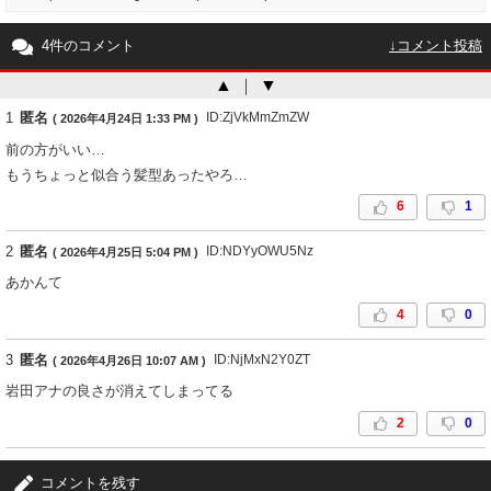
4件のコメント
↓コメント投稿
▲
｜
▼
1
匿名
ID:ZjVkMmZmZW
( 2026年4月24日 1:33 PM )
前の方がいい…
もうちょっと似合う髪型あったやろ…
6
1
2
匿名
ID:NDYyOWU5Nz
( 2026年4月25日 5:04 PM )
あかんて
4
0
3
匿名
ID:NjMxN2Y0ZT
( 2026年4月26日 10:07 AM )
岩田アナの良さが消えてしまってる
2
0
4
匿名
ID:YzdkZDU1Ym
( 2026年5月9日 2:25 PM )
コメントを残す