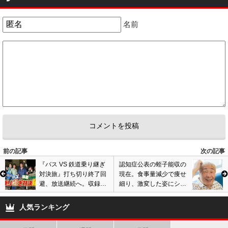
森香澄は親が作家だから自己プロデュースがうまい。あざとい部分と本気
な部分の兼ね合いがうまい。フリーアナはギャラあがるけど局にいたとき
名前
ほどチヤホヤされなくなるからご注意
0
0
前の記事
次の記事
『バス VS 鉄道乗り継ぎ
認知症公表の蛭子能収の
対決旅』打ち切り終了回
現在。食事量減少で痩せ
避、放送継続へ。収録中
細り、激変した姿にショ
の事故発生原因調査、テ
ックの声も…マネージャ
レビ東京社長が今後語る
ーが近況明かす
人気ランキング