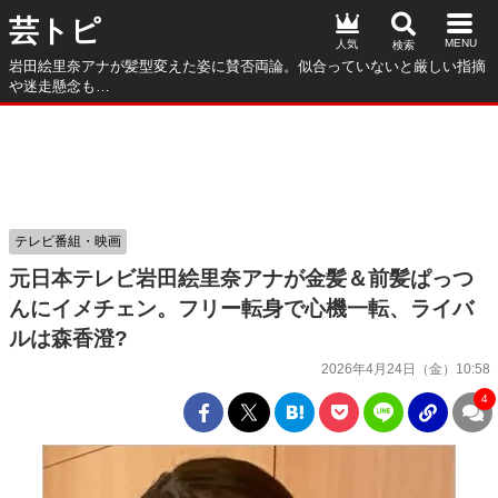
芸トピ
人気
岩田絵里奈アナが髪型変えた姿に賛否両論。似合っていないと厳しい指摘
や迷走懸念も…
テレビ番組・映画
元日本テレビ岩田絵里奈アナが金髪＆前髪ぱっつ
んにイメチェン。フリー転身で心機一転、ライバ
ルは森香澄?
2026年4月24日（金）10:58
4