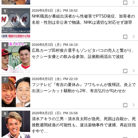
3
2026年8月5日（水）PM 18:52
NHK職員が番組出演者から性被害でPTSD発症、加害者の
名前・性別は非公表で物議。NHKは適切な対応せず謝罪
3
2026年8月3日（月）PM 16:19
広島カープ田村俊介選手もゾンビタバコの売人と繋がり、
セクシー女優との飲み会参加。証拠動画流出で波紋
3
2026年8月5日（水）PM 22:19
フジテレビ『有吉の夏休み』フワちゃんが復帰説。炎上で
出演シーンカット騒動から2年、有吉弘行が匂わせか
3
2026年8月2日（日）PM 15:58
清水アキラの三男・清水良太郎が急死、死因は自殺か。死
後数週間経過の可能性も。違法薬物事件で逮捕、再起目指
す中で…