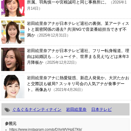
所属。羽鳥慎一や宮根誠司と同じ事務所に。
（2026年1
月14日）
岩田絵里奈アナが日本テレビ退社の裏側。某アーティス
トと親密関係の過去? 共演NGで音楽番組担当できず不
満か
（2025年12月31日）
岩田絵里奈アナが日本テレビ退社、フリー転身報道。理
由は結婚説も…シューイチ、世界まる見え!などは来年3
月降板か
（2025年12月22日）
岩田絵里奈アナに熱愛疑惑、新恋人発覚か。大沢たかお
と交際説も破局? スッキリ司会の人気アナが食事デー
ト。画像あり
（2021年4月26日）
ぐるぐるナインティナイン
岩田絵里奈
日本テレビ
参照元
https://www.instagram.com/p/DXeWVHpETKk/