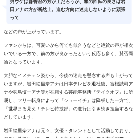
男ウケは森香澄の方が上だろうが、頭の回転の良さは岩
田アナの方が断然上。進む方向に迷走しないように頑張
って
などの声が上がっています。
ファンからは、可愛いから何でも似合うなどと絶賛の声が相次
いでいる一方で、前の方が良かったという反応も多く、賛否両
論となっています。
大胆なイメチェン姿から、今後の迷走を懸念する声も上がって
いますが、岩田絵里奈アナは日本テレビを退社後、宮根誠司ア
ナや羽鳥慎一アナ等が在籍する芸能事務所『テイクオフ』に所
属し、フリー転身によって『シューイチ』は降板した一方で、
『世界まる見え！テレビ特捜部』の進行は引き続き担当するな
どしています。
岩田絵里奈アナは元々、女優・タレントとして活動しており、