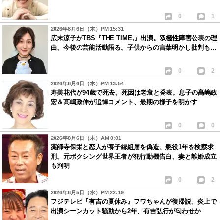
0
1
2026年8月6日（木）PM 15:31
広末涼子がTBS『THE TIME,』出演。双極性障害公表の理
由、今後の芸能活動語る。子供からの言葉明かし批判も…
0
2
2026年8月6日（木）PM 13:54
寿美花代が94歳で死去、死因は老衰と発表。息子の髙嶋政
宏＆髙嶋政伸が追悼コメント、最期の様子を明かす
0
0
2026年8月6日（木）AM 0:01
薬師寺保栄と恋人が養子縁組届を偽造、懲役1年を検察求
刑。元ボクシング世界王者が犯行動機告白、妻と離婚成立
も判明
0
2
2026年8月5日（水）PM 22:19
フジテレビ『有吉の夏休み』フワちゃんが復帰説。炎上で
出演シーンカット騒動から2年、有吉弘行が匂わせか