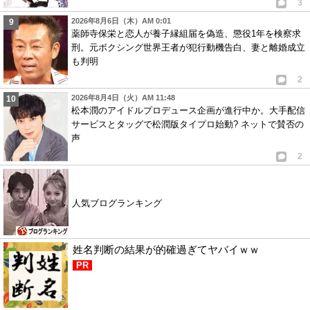
3
2026年8月6日（木）AM 0:01
薬師寺保栄と恋人が養子縁組届を偽造、懲役1年を検察求
刑。元ボクシング世界王者が犯行動機告白、妻と離婚成立
も判明
2
2026年8月4日（火）AM 11:48
松本潤のアイドルプロデュース企画が進行中か。大手配信
サービスとタッグで松潤版タイプロ始動? ネットで賛否の
声
2
人気ブログランキング
姓名判断の結果が的確過ぎてヤバイｗｗ
PR