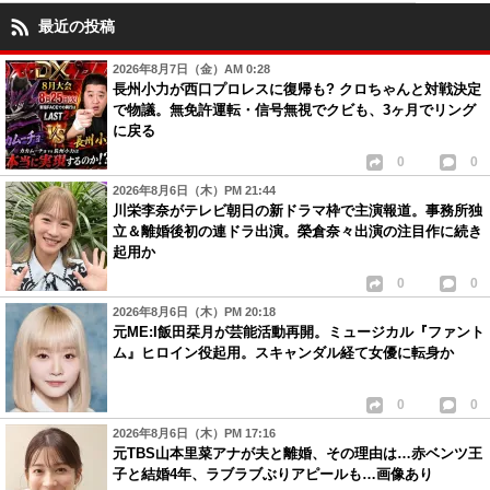
最近の投稿
2026年8月7日（金）AM 0:28
長州小力が西口プロレスに復帰も? クロちゃんと対戦決定
で物議。無免許運転・信号無視でクビも、3ヶ月でリング
に戻る
0
0
2026年8月6日（木）PM 21:44
川栄李奈がテレビ朝日の新ドラマ枠で主演報道。事務所独
立＆離婚後初の連ドラ出演。榮倉奈々出演の注目作に続き
起用か
0
0
2026年8月6日（木）PM 20:18
元ME:I飯田栞月が芸能活動再開。ミュージカル『ファント
ム』ヒロイン役起用。スキャンダル経て女優に転身か
0
0
2026年8月6日（木）PM 17:16
元TBS山本里菜アナが夫と離婚、その理由は…赤ベンツ王
子と結婚4年、ラブラブぶりアピールも…画像あり