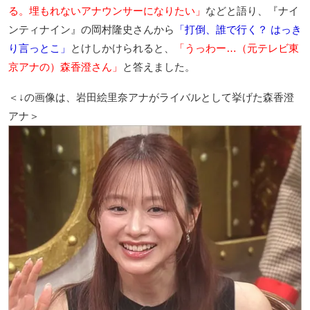
る。埋もれないアナウンサーになりたい」
などと語り、『ナイ
ンティナイン』の岡村隆史さんから
「打倒、誰で行く？ はっき
り言っとこ」
とけしかけられると、
「うっわー…（元テレビ東
京アナの）森香澄さん」
と答えました。
＜↓の画像は、岩田絵里奈アナがライバルとして挙げた森香澄
アナ＞