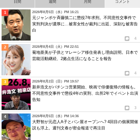
日間
週間
月間
コメント
2026年8月5日（水）PM 16:21
元ジャンポケ斉藤慎二に懲役7年求刑。不同意性交事件で
実刑判決が濃厚に…被害女性が裁判に出廷、深刻な被害告
白
4
2026年8月4日（火）PM 22:51
菊地亜美が子供とマレーシア移住発表し理由説明。日本で
芸能活動継続、2拠点生活になることを報告
4
2026年8月2日（日）PM 19:57
新井浩文がパチンコ営業開始、映画で俳優復帰の情報も。
不同意性交事件で懲役4年の実刑、出所2年でイベント出演
告知
3
2026年8月5日（水）PM 14:36
大野智が元恋人A子とパン屋オープンへ? 4回目の個展開催
説も浮上。週刊文春が密会報道で再注目