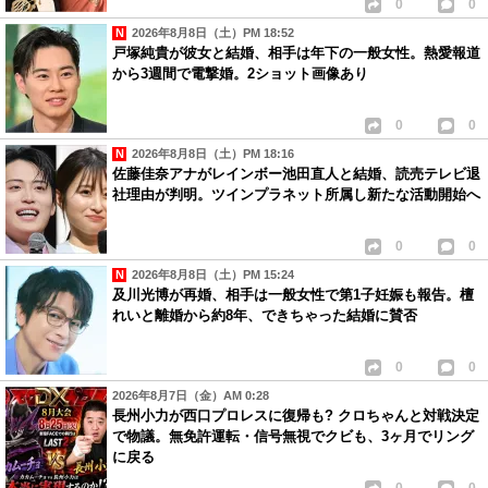
0
0
2026年8月8日（土）PM 18:52
戸塚純貴が彼女と結婚、相手は年下の一般女性。熱愛報道
から3週間で電撃婚。2ショット画像あり
0
0
2026年8月8日（土）PM 18:16
佐藤佳奈アナがレインボー池田直人と結婚、読売テレビ退
社理由が判明。ツインプラネット所属し新たな活動開始へ
0
0
2026年8月8日（土）PM 15:24
及川光博が再婚、相手は一般女性で第1子妊娠も報告。檀
れいと離婚から約8年、できちゃった結婚に賛否
0
0
2026年8月7日（金）AM 0:28
長州小力が西口プロレスに復帰も? クロちゃんと対戦決定
で物議。無免許運転・信号無視でクビも、3ヶ月でリング
に戻る