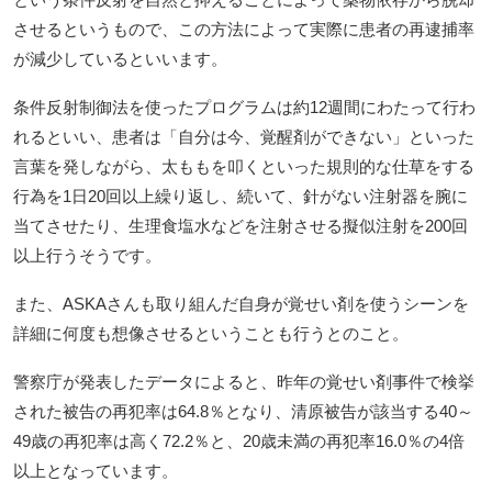
させるというもので、この方法によって実際に患者の再逮捕率
が減少しているといいます。
条件反射制御法を使ったプログラムは約12週間にわたって行わ
れるといい、患者は「自分は今、覚醒剤ができない」といった
言葉を発しながら、太ももを叩くといった規則的な仕草をする
行為を1日20回以上繰り返し、続いて、針がない注射器を腕に
当てさせたり、生理食塩水などを注射させる擬似注射を200回
以上行うそうです。
また、ASKAさんも取り組んだ自身が覚せい剤を使うシーンを
詳細に何度も想像させるということも行うとのこと。
警察庁が発表したデータによると、昨年の覚せい剤事件で検挙
された被告の再犯率は64.8％となり、清原被告が該当する40～
49歳の再犯率は高く72.2％と、20歳未満の再犯率16.0％の4倍
以上となっています。