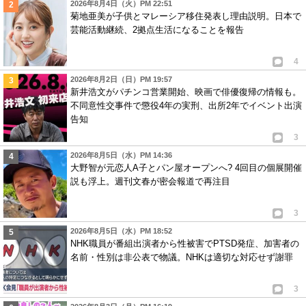
2026年8月4日（火）PM 22:51
菊地亜美が子供とマレーシア移住発表し理由説明。日本で
芸能活動継続、2拠点生活になることを報告
4
2026年8月2日（日）PM 19:57
新井浩文がパチンコ営業開始、映画で俳優復帰の情報も。
不同意性交事件で懲役4年の実刑、出所2年でイベント出演
告知
3
2026年8月5日（水）PM 14:36
大野智が元恋人A子とパン屋オープンへ? 4回目の個展開催
説も浮上。週刊文春が密会報道で再注目
3
2026年8月5日（水）PM 18:52
NHK職員が番組出演者から性被害でPTSD発症、加害者の
名前・性別は非公表で物議。NHKは適切な対応せず謝罪
3