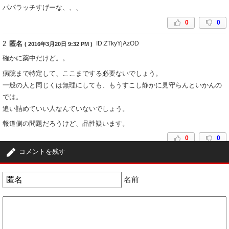
パパラッチすげーな、、、
0
0
2
匿名
ID:ZTkyYjAzOD
( 2016年3月20日 9:32 PM )
確かに薬中だけど。。
病院まで特定して、ここまでする必要ないでしょう。
一般の人と同じくは無理にしても、もうすこし静かに見守らんといかんの
では。
追い詰めていい人なんていないでしょう。
報道側の問題だろうけど、品性疑います。
0
0
コメントを残す
名前