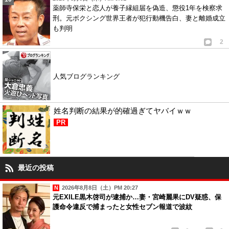
薬師寺保栄と恋人が養子縁組届を偽造、懲役1年を検察求
刑。元ボクシング世界王者が犯行動機告白、妻と離婚成立
も判明
2
人気ブログランキング
姓名判断の結果が的確過ぎてヤバイｗｗ
PR
最近の投稿
2026年8月8日（土）PM 20:27
元EXILE黒木啓司が逮捕か…妻・宮崎麗果にDV疑惑、保
護命令違反で捕まったと女性セブン報道で波紋