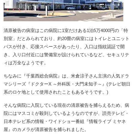
清原被告の病室はこの病院に1室だけある1泊5万4000円の「特
別室」だとみられており、約20畳の病室にはトイレとユニット
バスが付き、応接スペースがあったり、入口は指紋認証で開
き、入り口付近には警備室が設けられているなど、セキュリテ
ィは万全なようです。
ちなみに『千葉西総合病院』は、米倉涼子さん主演の人気ドラ
マシリーズ『ドクターX ～外科医・大門未知子～』(テレビ朝日
系のロケ地として使用されたこともあるそうです。)
そんな病院に入院している現在の清原被告を捕らえるため、病
院にはマスコミが殺到しているようなのですが、読売テレビ・
日本テレビ系の情報・ワイドショー番組『情報ライブ ミヤネ
屋』のカメラが清原被告を捕られました。