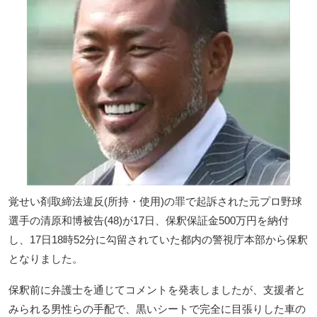
覚せい剤取締法違反(所持・使用)の罪で起訴された元プロ野球
選手の清原和博被告(48)が17日、保釈保証金500万円を納付
し、17日18時52分に勾留されていた都内の警視庁本部から保釈
となりました。
保釈前に弁護士を通じてコメントを発表しましたが、支援者と
みられる男性らの手配で、黒いシートで完全に目張りした車の