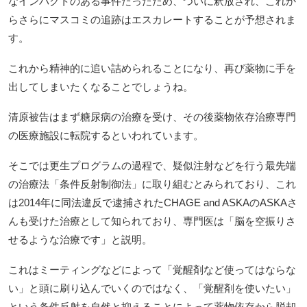
なインパクトのある事件だったため、ついに釈放され、これか
らさらにマスコミの追跡はエスカレートすることが予想されま
す。
これから精神的に追い詰められることになり、再び薬物に手を
出してしまいたくなることでしょうね。
清原被告はまず糖尿病の治療を受け、その後薬物依存治療専門
の医療施設に転院するといわれています。
そこでは更生プログラムの過程で、疑似注射などを行う最先端
の治療法「条件反射制御法」に取り組むとみられており、これ
は2014年に同法違反で逮捕されたCHAGE and ASKAのASKAさ
んも受けた治療として知られており、専門医は「脳を空振りさ
せるような治療です」と説明。
これはミーティングなどによって「覚醒剤など使ってはならな
い」と頭に刷り込んでいくのではなく、「覚醒剤を使いたい」
という条件反射を自然と抑えることによって薬物依存から脱却