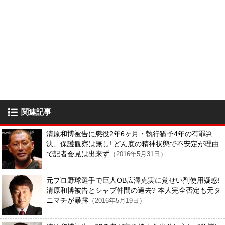
関連記事
清原和博被告に懲役2年6ヶ月・執行猶予4年の有罪判
決、保護観察は無し! どん底の精神状態で不安定が理由
で記者会見は出来ず
（2016年5月31日）
元プロ野球選手で巨人OB広澤克実に覚せい剤使用疑惑!
清原和博被告とシャブ仲間の過去? 本人完全否定も元タ
ニマチが暴露
（2016年5月19日）