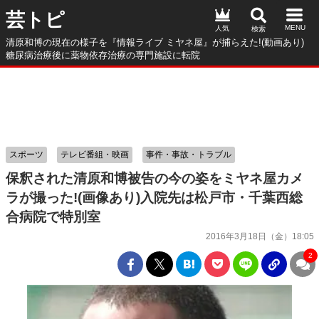
芸トピ
人気
清原和博の現在の様子を『情報ライブ ミヤネ屋』が捕らえた!(動画あり)
糖尿病治療後に薬物依存治療の専門施設に転院
スポーツ
テレビ番組・映画
事件・事故・トラブル
保釈された清原和博被告の今の姿をミヤネ屋カメ
ラが撮った!(画像あり)入院先は松戸市・千葉西総
合病院で特別室
2016年3月18日（金）18:05
2