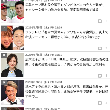
2026年8月3日（月）PM 16:19
広島カープ田村俊介選手もゾンビタバコの売人と繋がり、
セクシー女優との飲み会参加。証拠動画流出で波紋
3
2026年8月5日（水）PM 22:19
フジテレビ『有吉の夏休み』フワちゃんが復帰説。炎上で
出演シーンカット騒動から2年、有吉弘行が匂わせか
3
2026年8月6日（木）PM 15:31
広末涼子がTBS『THE TIME,』出演。双極性障害公表の理
由、今後の芸能活動語る。子供からの言葉明かし批判も…
3
2026年8月2日（日）PM 15:58
清水アキラの三男・清水良太郎が急死、死因は自殺か。死
後数週間経過の可能性も。違法薬物事件で逮捕、再起目指
す中で…
3
2026年8月6日（木）AM 0:01