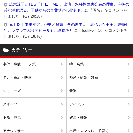
広末涼子がTBS『THE TIME,』出演。双極性障害公表の理由、今後の
芸能活動語る。子供からの言葉明かし批判も…
に『匿名』がコメントを
しました。(8/7 20:20)
元TBS山本里菜アナが夫と離婚、その理由は…赤ベンツ王子と結婚4
年、ラブラブぶりアピールも…画像あり
に『TsukkomiQ』がコメントを
しました。(8/7 18:46)
カテゴリー
事件・事故・トラブル
噂・疑惑
テレビ番組・映画
熱愛・結婚・妊娠
ジャニーズ
音楽
スポーツ
アイドル
不倫・浮気
破局・離婚
アナウンサー
出産・ママタレ・子育て