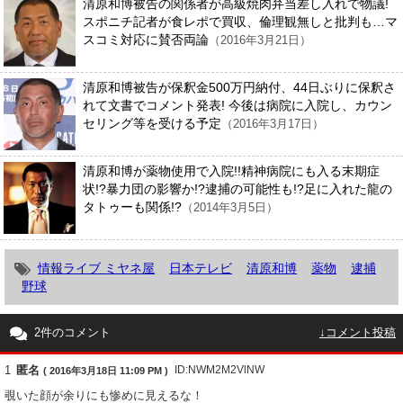
清原和博被告の関係者が高級焼肉弁当差し入れで物議!
スポニチ記者が食レポで買収、倫理観無しと批判も…マ
スコミ対応に賛否両論
（2016年3月21日）
清原和博被告が保釈金500万円納付、44日ぶりに保釈さ
れて文書でコメント発表! 今後は病院に入院し、カウン
セリング等を受ける予定
（2016年3月17日）
清原和博が薬物使用で入院!!精神病院にも入る末期症
状!?暴力団の影響か!?逮捕の可能性も!?足に入れた龍の
タトゥーも関係!?
（2014年3月5日）
情報ライブ ミヤネ屋
日本テレビ
清原和博
薬物
逮捕
野球
2件のコメント
↓コメント投稿
1
匿名
ID:NWM2M2VlNW
( 2016年3月18日 11:09 PM )
覗いた顔が余りにも惨めに見えるな！