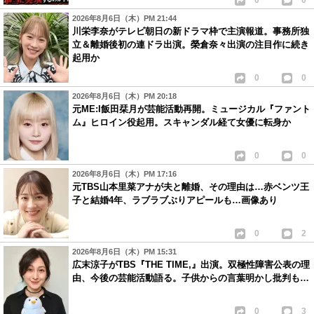
0
0
2026年8月6日（木）PM 21:44
川栄李奈がテレビ朝日の新ドラマ枠で主演報道。事務所独
立＆離婚後初の連ドラ出演。榮倉奈々出演の注目作に続き
起用か
0
0
2026年8月6日（木）PM 20:18
元ME:I飯田栞月が芸能活動再開。ミュージカル『ファント
ム』ヒロイン役起用。スキャンダル経て女優に転身か
0
0
2026年8月6日（木）PM 17:16
元TBS山本里菜アナが夫と離婚、その理由は…赤ベンツ王
子と結婚4年、ラブラブぶりアピールも…画像あり
0
2
2026年8月6日（木）PM 15:31
広末涼子がTBS『THE TIME,』出演。双極性障害公表の理
由、今後の芸能活動語る。子供からの言葉明かし批判も…
0
3