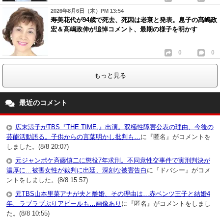
2026年8月6日（木）PM 13:54
寿美花代が94歳で死去、死因は老衰と発表。息子の髙嶋政
宏＆髙嶋政伸が追悼コメント、最期の様子を明かす
0
0
もっと見る
最近のコメント
広末涼子がTBS『THE TIME,』出演。双極性障害公表の理由、今後の
芸能活動語る。子供からの言葉明かし批判も…
に『匿名』がコメントを
しました。(8/8 20:07)
元ジャンポケ斉藤慎二に懲役7年求刑。不同意性交事件で実刑判決が
濃厚に…被害女性が裁判に出廷、深刻な被害告白
に『ドバシー』がコメ
ントをしました。(8/8 15:57)
元TBS山本里菜アナが夫と離婚、その理由は…赤ベンツ王子と結婚4
年、ラブラブぶりアピールも…画像あり
に『匿名』がコメントをしまし
た。(8/8 10:55)