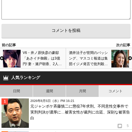
前の記事
次の記事
V6・井ノ原快彦の豪邸
酒井法子が世間のバッシ
「あさイチ御殿」は3億
ング、マスコミ報道は集
円! 妻・瀬戸朝香、2人の
団イジメ発言で批判殺到!
子供と優雅な生活! 安定
日本の社会風潮語るも、
感はSMAP中居正広以
お前が言うなの声
人気ランキング
上?
日間
週間
月間
コメント
2026年8月5日（水）PM 16:21
元ジャンポケ斉藤慎二に懲役7年求刑。不同意性交事件で
実刑判決が濃厚に…被害女性が裁判に出廷、深刻な被害告
白
5