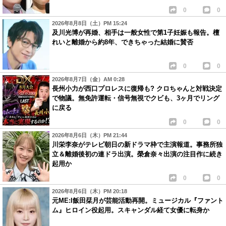
0
0
2026年8月8日（土）PM 15:24
及川光博が再婚、相手は一般女性で第1子妊娠も報告。檀
れいと離婚から約8年、できちゃった結婚に賛否
0
0
2026年8月7日（金）AM 0:28
長州小力が西口プロレスに復帰も? クロちゃんと対戦決定
で物議。無免許運転・信号無視でクビも、3ヶ月でリング
に戻る
0
0
2026年8月6日（木）PM 21:44
川栄李奈がテレビ朝日の新ドラマ枠で主演報道。事務所独
立＆離婚後初の連ドラ出演。榮倉奈々出演の注目作に続き
起用か
0
0
2026年8月6日（木）PM 20:18
元ME:I飯田栞月が芸能活動再開。ミュージカル『ファント
ム』ヒロイン役起用。スキャンダル経て女優に転身か