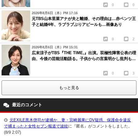
0
0
2026年8月6日（木）PM 17:16
元TBS山本里菜アナが夫と離婚、その理由は…赤ベンツ王
子と結婚4年、ラブラブぶりアピールも…画像あり
0
2
2026年8月6日（木）PM 15:31
広末涼子がTBS『THE TIME,』出演。双極性障害公表の理
由、今後の芸能活動語る。子供からの言葉明かし批判も…
0
3
もっと見る
最近のコメント
元EXILE黒木啓司が逮捕か…妻・宮崎麗果にDV疑惑、保護命令違反
で捕まったと女性セブン報道で波紋
に『匿名』がコメントをしました。
(8/9 2:07)