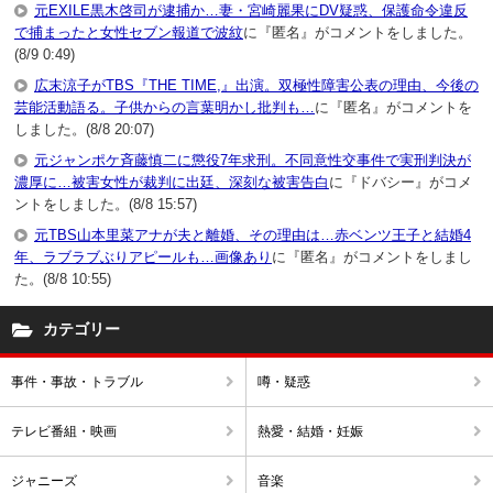
元EXILE黒木啓司が逮捕か…妻・宮崎麗果にDV疑惑、保護命令違反
で捕まったと女性セブン報道で波紋
に『匿名』がコメントをしました。
(8/9 0:49)
広末涼子がTBS『THE TIME,』出演。双極性障害公表の理由、今後の
芸能活動語る。子供からの言葉明かし批判も…
に『匿名』がコメントを
しました。(8/8 20:07)
元ジャンポケ斉藤慎二に懲役7年求刑。不同意性交事件で実刑判決が
濃厚に…被害女性が裁判に出廷、深刻な被害告白
に『ドバシー』がコメ
ントをしました。(8/8 15:57)
元TBS山本里菜アナが夫と離婚、その理由は…赤ベンツ王子と結婚4
年、ラブラブぶりアピールも…画像あり
に『匿名』がコメントをしまし
た。(8/8 10:55)
カテゴリー
事件・事故・トラブル
噂・疑惑
テレビ番組・映画
熱愛・結婚・妊娠
ジャニーズ
音楽