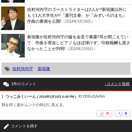
佐村河内守のゴーストライターは2人か?新垣隆以外に
もう1人大学生が!!「週刊文春」が『みずいろのまち』
作曲の裏側を公開!
（2014年3月18日）
新垣隆が佐村河内守の嘘を会見で暴露!!耳が聞こえてい
て、作曲を脅迫しピアノもほぼ弾けず、印税報酬も渡さ
なかったことが判明!
（2014年2月6日）
佐村河内守
新垣隆
1件のコメント
↓コメント投稿
1
つっこみくいーん
ID:ODExZjAyNm
( 2016年3月10日 6:46 PM )
頬を叩く姿がムンクの叫びに見える。
0
0
コメントを残す