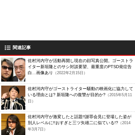
関連記事
佐村河内守が活動再開し現在の顔写真公開。ゴーストラ
イター新垣隆とのサシ対談要望、最重度のPTSD発症告
白…画像あり
（2022年2月15日）
佐村河内守がゴーストライター騒動の映画化に協力して
いる理由とは? 新垣隆への復讐が目的か?
（2015年5月11
日）
佐村河内守が激変したと話題!!謝罪会見に登場した姿が
別人レベルに!!おすぎと三ツ矢雄二に似ている!?
（2014
年3月7日）