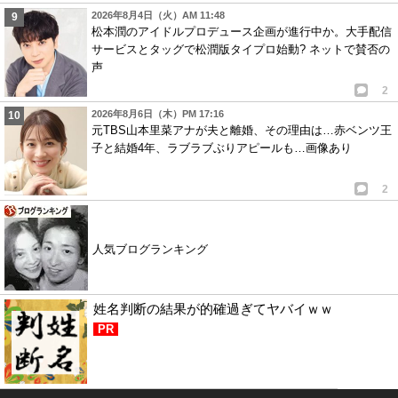
2026年8月4日（火）AM 11:48
松本潤のアイドルプロデュース企画が進行中か。大手配信
サービスとタッグで松潤版タイプロ始動? ネットで賛否の
声
2
2026年8月6日（木）PM 17:16
元TBS山本里菜アナが夫と離婚、その理由は…赤ベンツ王
子と結婚4年、ラブラブぶりアピールも…画像あり
2
人気ブログランキング
姓名判断の結果が的確過ぎてヤバイｗｗ
PR