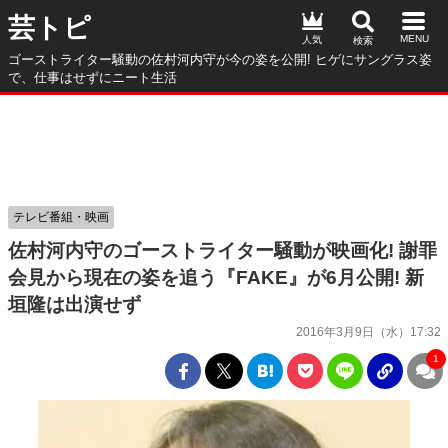
芸トピ
人気
ゴーストライター騒動の佐村河内守が今の姿を公開! ヒゲにサングラス姿
で、仕事はせずにニート生活
テレビ番組・映画
佐村河内守のゴーストライター騒動が映画化! 謝罪
会見から現在の姿を追う『FAKE』が6月公開! 新
垣隆は出演せず
2016年3月9日（水）17:32
1