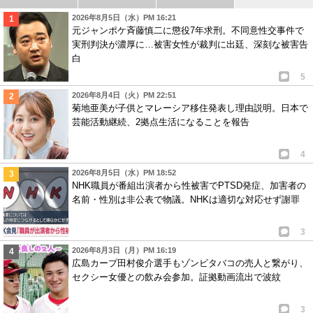
2026年8月5日（水）PM 16:21
元ジャンポケ斉藤慎二に懲役7年求刑。不同意性交事件で
実刑判決が濃厚に…被害女性が裁判に出廷、深刻な被害告
白
5
2026年8月4日（火）PM 22:51
菊地亜美が子供とマレーシア移住発表し理由説明。日本で
芸能活動継続、2拠点生活になることを報告
4
2026年8月5日（水）PM 18:52
NHK職員が番組出演者から性被害でPTSD発症、加害者の
名前・性別は非公表で物議。NHKは適切な対応せず謝罪
3
2026年8月3日（月）PM 16:19
広島カープ田村俊介選手もゾンビタバコの売人と繋がり、
セクシー女優との飲み会参加。証拠動画流出で波紋
3