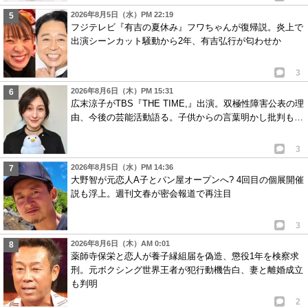
2026年8月5日（水）PM 22:19
フジテレビ『有吉の夏休み』フワちゃんが復帰説。炎上で
出演シーンカット騒動から2年、有吉弘行が匂わせか
3
2026年8月6日（木）PM 15:31
広末涼子がTBS『THE TIME,』出演。双極性障害公表の理
由、今後の芸能活動語る。子供からの言葉明かし批判も…
3
2026年8月5日（水）PM 14:36
大野智が元恋人A子とパン屋オープンへ? 4回目の個展開催
説も浮上。週刊文春が密会報道で再注目
3
2026年8月6日（木）AM 0:01
薬師寺保栄と恋人が養子縁組届を偽造、懲役1年を検察求
刑。元ボクシング世界王者が犯行動機告白、妻と離婚成立
も判明
2