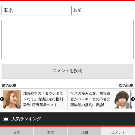
名前
前の記事
次の記事
加藤紗里の『ダウンタウ
ゲスの極み乙女。川谷絵
ンなう』出演決定に批判
音がベッキーとの不倫交
殺到! 狩野英孝のストー
際騒動の批判に反論! バ
カー扱い川本真琴はツイ
ッシングに逆ギレで再炎
ッターでブチギレ激怒
上!『週刊文春』の取材に
人気ランキング
も回答!
日間
週間
月間
コメント