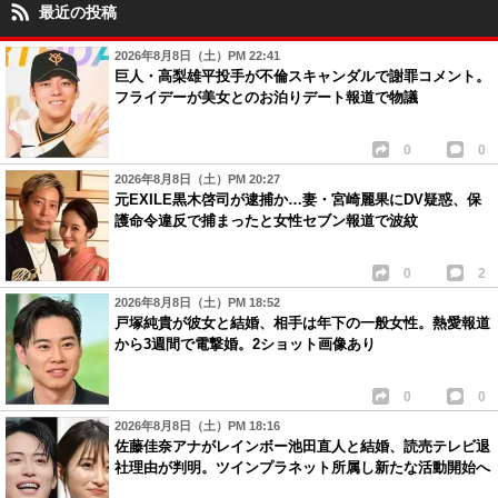
最近の投稿
2026年8月8日（土）PM 22:41
巨人・高梨雄平投手が不倫スキャンダルで謝罪コメント。
フライデーが美女とのお泊りデート報道で物議
0
0
2026年8月8日（土）PM 20:27
元EXILE黒木啓司が逮捕か…妻・宮崎麗果にDV疑惑、保
護命令違反で捕まったと女性セブン報道で波紋
0
2
2026年8月8日（土）PM 18:52
戸塚純貴が彼女と結婚、相手は年下の一般女性。熱愛報道
から3週間で電撃婚。2ショット画像あり
0
0
2026年8月8日（土）PM 18:16
佐藤佳奈アナがレインボー池田直人と結婚、読売テレビ退
社理由が判明。ツインプラネット所属し新たな活動開始へ