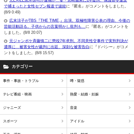
元EXILE黒木啓司が逮捕か…妻・宮崎麗果にDV疑惑、保護命令違反
で捕まったと女性セブン報道で波紋
に『匿名』がコメントをしました。
(8/9 0:49)
広末涼子がTBS『THE TIME,』出演。双極性障害公表の理由、今後の
芸能活動語る。子供からの言葉明かし批判も…
に『匿名』がコメントを
しました。(8/8 20:07)
元ジャンポケ斉藤慎二に懲役7年求刑。不同意性交事件で実刑判決が
濃厚に…被害女性が裁判に出廷、深刻な被害告白
に『ドバシー』がコメ
ントをしました。(8/8 15:57)
カテゴリー
事件・事故・トラブル
噂・疑惑
テレビ番組・映画
熱愛・結婚・妊娠
ジャニーズ
音楽
スポーツ
アイドル