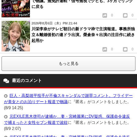
で物議。無免許運転・信号無視でクビも、3ヶ月でリング
に戻る
0
0
2026年8月6日（木）PM 21:44
川栄李奈がテレビ朝日の新ドラマ枠で主演報道。事務所独
立＆離婚後初の連ドラ出演。榮倉奈々出演の注目作に続き
起用か
0
0
もっと見る
最近のコメント
巨人・高梨雄平投手が不倫スキャンダルで謝罪コメント。フライデー
が美女とのお泊りデート報道で物議
に『匿名』がコメントをしました。
(8/9 14:25)
元EXILE黒木啓司が逮捕か…妻・宮崎麗果にDV疑惑、保護命令違反
で捕まったと女性セブン報道で波紋
に『匿名』がコメントをしました。
(8/9 2:07)