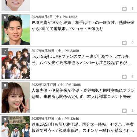
1
2026年8月8日（土）PM 18:52
戸塚純貴が彼女と結婚、相手は年下の一般女性。熱愛報道
から3週間で電撃婚。2ショット画像あり
0
2017年9月30日（土）PM 23:59
Hey! Say! JUMPファンのマナー違反行為でトラブル多
発、八乙女光や高木雄也らメンバーも注意喚起するが…
6
2022年12月17日（土）PM 18:06
人気声優・伊藤美来が俳優・奥谷知弘と同棲交際にファン
悲鳴。事務所も関係否定せず、本人は謝罪コメント発表
1
2025年6月27日（金）PM 12:46
鉄腕DASH打ち切り終了説。国分太一降板、セクハラ事案
報道で対応へ? 視聴率低迷、スポンサー離れが懸念され…