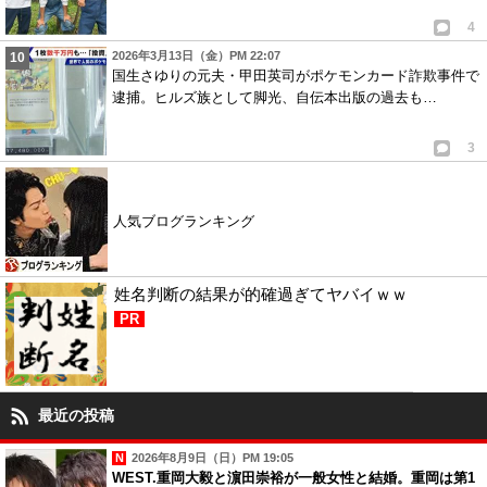
4
2026年3月13日（金）PM 22:07
国生さゆりの元夫・甲田英司がポケモンカード詐欺事件で
逮捕。ヒルズ族として脚光、自伝本出版の過去も…
3
人気ブログランキング
姓名判断の結果が的確過ぎてヤバイｗｗ
PR
最近の投稿
2026年8月9日（日）PM 19:05
WEST.重岡大毅と濵田崇裕が一般女性と結婚。重岡は第1