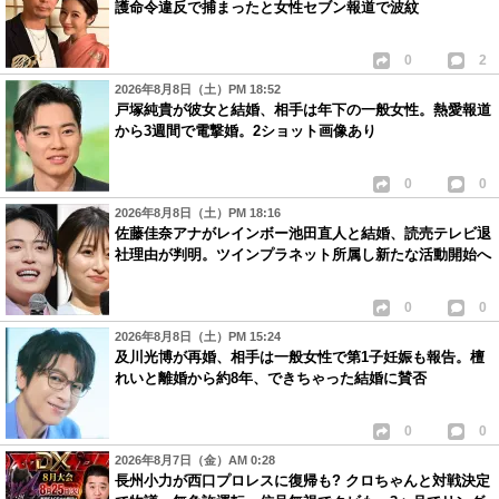
護命令違反で捕まったと女性セブン報道で波紋
0
2
2026年8月8日（土）PM 18:52
戸塚純貴が彼女と結婚、相手は年下の一般女性。熱愛報道
から3週間で電撃婚。2ショット画像あり
0
0
2026年8月8日（土）PM 18:16
佐藤佳奈アナがレインボー池田直人と結婚、読売テレビ退
社理由が判明。ツインプラネット所属し新たな活動開始へ
0
0
2026年8月8日（土）PM 15:24
及川光博が再婚、相手は一般女性で第1子妊娠も報告。檀
れいと離婚から約8年、できちゃった結婚に賛否
0
0
2026年8月7日（金）AM 0:28
長州小力が西口プロレスに復帰も? クロちゃんと対戦決定