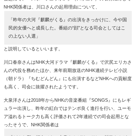
NHK関係者は、川口さんの起用理由について、
「昨年の大河『麒麟がくる』の出演をきっかけに、今や国
民的女優へと成長した。番組の“顔”となる司会としてはこ
の上ない人選」
と説明しているといいます。
川口春奈さんはNHK大河ドラマ『麒麟がくる』で沢尻エリカさ
んの代役を務めたほか、来年前期放送のNHK連続テレビ小説
（朝ドラ）『ちむどんどん』にも出演するなどNHKへの貢献度
も高く、司会に抜擢されたようです。
大泉洋さんは2018年からNHKの音楽番組『SONGS』にもレギ
ュラー出演し、昨年の紅白ではテンポ良く進行を行い、ユーモ
ア溢れるトーク力も高く評価されて2年連続での司会起用とな
ったそうで、NHK関係者は