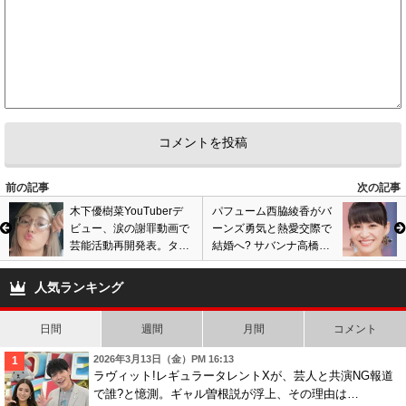
前の記事
次の記事
木下優樹菜YouTuberデ
パフューム西脇綾香がバ
ビュー、涙の謝罪動画で
ーンズ勇気と熱愛交際で
芸能活動再開発表。タピ
結婚へ? サバンナ高橋茂
オカ事件の裁判で敗訴、
雄と破局、新恋人とデー
脅迫行為認められ反省
ト姿目撃情報も
人気ランキング
も…
日間
週間
月間
コメント
2026年3月13日（金）PM 16:13
ラヴィット!レギュラータレントXが、芸人と共演NG報道
で誰?と憶測。ギャル曽根説が浮上、その理由は…