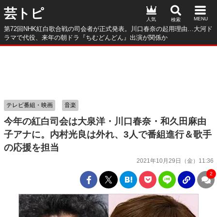
芸トピ
人気
第72回NHK紅白歌合戦の司会者が正式発表。川口春奈の起用理由…大河ド
ラマで代役、来年の朝ドラ『ちむどんどん』出演が関係か
テレビ番組・映画
音楽
今年の紅白司会は大泉洋・川口春奈・和久田麻由
子アナに。内村光良は外れ、3人で番組進行＆歌手
の応援を担当
2021年10月29日（金）11:36
2