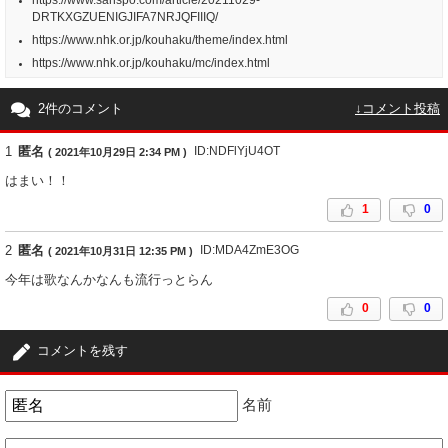
https://www.sanspo.com/article/20211029-
DRTKXGZUENIGJIFA7NRJQFIIIQ/
https://www.nhk.or.jp/kouhaku/theme/index.html
https://www.nhk.or.jp/kouhaku/mc/index.html
2件のコメント
↓コメント投稿
1
匿名
ID:NDFlYjU4OT
( 2021年10月29日 2:34 PM )
はまい！！
1
0
2
匿名
ID:MDA4ZmE3OG
( 2021年10月31日 12:35 PM )
今年は歌なんかなんも流行っとらん
0
0
コメントを残す
名前