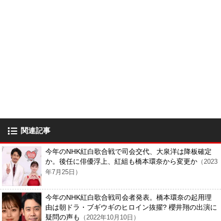
関連記事
今年のNHK紅白歌合戦で司会交代、大泉洋は降板確定
か。後任に俳優浮上、紅組も橋本環奈から変更か
（2023
年7月25日）
今年のNHK紅白歌合戦司会者発表。橋本環奈の起用理
由は朝ドラ・ブギウギのヒロイン抜擢? 櫻井翔の出演に
疑問の声も
（2022年10月10日）