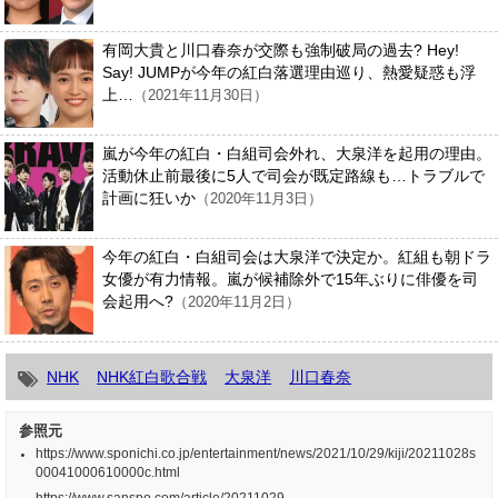
有岡大貴と川口春奈が交際も強制破局の過去? Hey!
Say! JUMPが今年の紅白落選理由巡り、熱愛疑惑も浮
上…
（2021年11月30日）
嵐が今年の紅白・白組司会外れ、大泉洋を起用の理由。
活動休止前最後に5人で司会が既定路線も…トラブルで
計画に狂いか
（2020年11月3日）
今年の紅白・白組司会は大泉洋で決定か。紅組も朝ドラ
女優が有力情報。嵐が候補除外で15年ぶりに俳優を司
会起用へ?
（2020年11月2日）
NHK
NHK紅白歌合戦
大泉洋
川口春奈
参照元
https://www.sponichi.co.jp/entertainment/news/2021/10/29/kiji/20211028s
00041000610000c.html