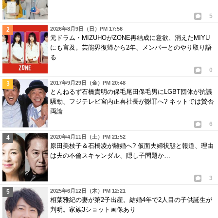
5
2026年8月9日（日）PM 17:56
元ドラム・MIZUHOがZONE再結成に意欲、消えたMIYU
にも言及。芸能界復帰から2年、メンバーとのやり取り語
る
0
2017年9月29日（金）PM 20:48
とんねるず石橋貴明の保毛尾田保毛男にLGBT団体が抗議
騒動、フジテレビ宮内正喜社長が謝罪へ? ネットでは賛否
両論
6
2020年4月11日（土）PM 21:52
原田美枝子＆石橋凌が離婚へ? 仮面夫婦状態と報道、理由
は夫の不倫スキャンダル、隠し子問題か…
3
2025年6月12日（木）PM 12:21
相葉雅紀の妻が第2子出産。結婚4年で2人目の子供誕生が
判明。家族3ショット画像あり