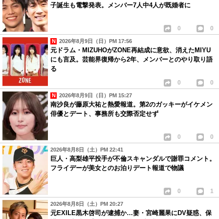
子誕生も電撃発表。メンバー7人中4人が既婚者に
0
0
2026年8月9日（日）PM 17:56
元ドラム・MIZUHOがZONE再結成に意欲、消えたMIYU
にも言及。芸能界復帰から2年、メンバーとのやり取り語
る
0
0
2026年8月9日（日）PM 15:27
南沙良が藤原大祐と熱愛報道。第2のガッキーがイケメン
俳優とデート、事務所も交際否定せず
0
0
2026年8月8日（土）PM 22:41
巨人・高梨雄平投手が不倫スキャンダルで謝罪コメント。
フライデーが美女とのお泊りデート報道で物議
0
1
2026年8月8日（土）PM 20:27
元EXILE黒木啓司が逮捕か…妻・宮崎麗果にDV疑惑、保