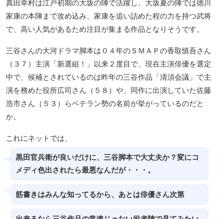
真田幸村は江戸初期の大坂の陣で活躍し、大坂夏の陣では徳川
家康の本陣まで攻め込み、家康を追い詰めた程の力を持つ武将
で、高い人気があるため注目が集まる作品となりそうです。
三谷さんの大河ドラマ脚本は０４年のＳＭＡＰの香取慎吾さん
（３７）主演「新選組！」以来２度目で、現在主演俳優を選定
中で、候補とされているのは昨年の三谷作品「清須会議」で主
演を務めた役所広司さん（５８）や、同作に出演していた佐藤
浩市さん（５３）らベテラン勢の名前が挙がっているのだと
か。
これにネットでは、
黒田官兵衛が良いだけに、三谷脚本で大丈夫か？変にコ
メディ色出されたら最悪なんだが・・・。
筋書きはみんな知ってるから、あとは俳優さん次第