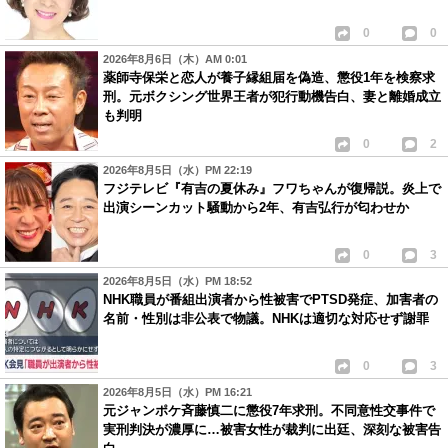
0
0
2026年8月6日（木）AM 0:01
薬師寺保栄と恋人が養子縁組届を偽造、懲役1年を検察求
刑。元ボクシング世界王者が犯行動機告白、妻と離婚成立
も判明
0
2
2026年8月5日（水）PM 22:19
フジテレビ『有吉の夏休み』フワちゃんが復帰説。炎上で
出演シーンカット騒動から2年、有吉弘行が匂わせか
0
3
2026年8月5日（水）PM 18:52
NHK職員が番組出演者から性被害でPTSD発症、加害者の
名前・性別は非公表で物議。NHKは適切な対応せず謝罪
0
3
2026年8月5日（水）PM 16:21
元ジャンポケ斉藤慎二に懲役7年求刑。不同意性交事件で
実刑判決が濃厚に…被害女性が裁判に出廷、深刻な被害告