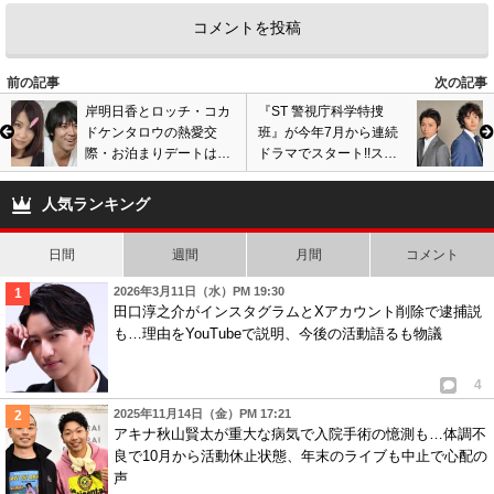
前の記事
次の記事
岸明日香とロッチ・コカ
『ST 警視庁科学特捜
ドケンタロウの熱愛交
班』が今年7月から連続
際・お泊まりデートは売
ドラマでスタート!!スペ
名!?『サンデージャポ
シャルドラマに引き続
ン』で写真集の宣伝し疑
き、藤原竜也と岡田将生
人気ランキング
惑が浮上!!
がW主演!!
日間
週間
月間
コメント
2026年3月11日（水）PM 19:30
田口淳之介がインスタグラムとXアカウント削除で逮捕説
も…理由をYouTubeで説明、今後の活動語るも物議
4
2025年11月14日（金）PM 17:21
アキナ秋山賢太が重大な病気で入院手術の憶測も…体調不
良で10月から活動休止状態、年末のライブも中止で心配の
声