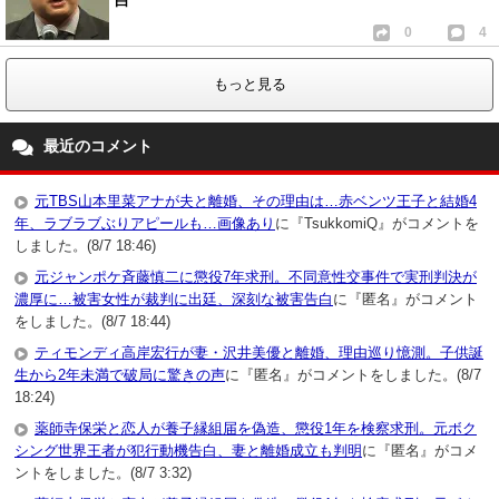
白
0
4
もっと見る
最近のコメント
元TBS山本里菜アナが夫と離婚、その理由は…赤ベンツ王子と結婚4
年、ラブラブぶりアピールも…画像あり
に『TsukkomiQ』がコメントを
しました。(8/7 18:46)
元ジャンポケ斉藤慎二に懲役7年求刑。不同意性交事件で実刑判決が
濃厚に…被害女性が裁判に出廷、深刻な被害告白
に『匿名』がコメント
をしました。(8/7 18:44)
ティモンディ高岸宏行が妻・沢井美優と離婚、理由巡り憶測。子供誕
生から2年未満で破局に驚きの声
に『匿名』がコメントをしました。(8/7
18:24)
薬師寺保栄と恋人が養子縁組届を偽造、懲役1年を検察求刑。元ボク
シング世界王者が犯行動機告白、妻と離婚成立も判明
に『匿名』がコメ
ントをしました。(8/7 3:32)