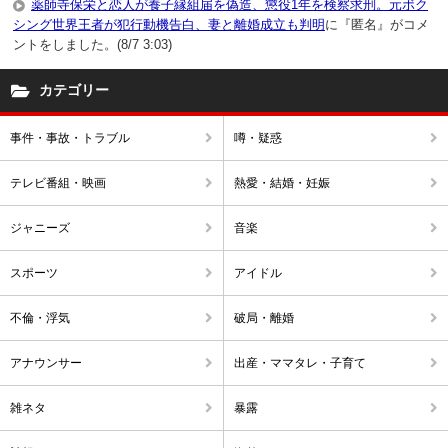
薬師寺保栄と恋人が養子縁組届を偽造、懲役1年を検察求刑。元ボク
シング世界王者が犯行動機告白、妻と離婚成立も判明
に『匿名』がコメ
ントをしました。(8/7 3:03)
カテゴリー
事件・事故・トラブル
噂・疑惑
テレビ番組・映画
熱愛・結婚・妊娠
ジャニーズ
音楽
スポーツ
アイドル
不倫・浮気
破局・離婚
アナウンサー
出産・ママタレ・子育て
雑ネタ
暴露