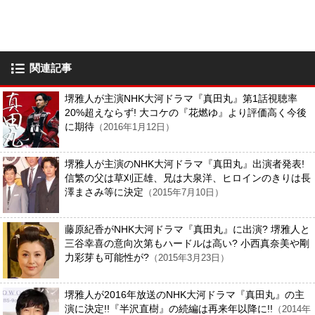
関連記事
堺雅人が主演NHK大河ドラマ『真田丸』第1話視聴率
20%超えならず! 大コケの『花燃ゆ』より評価高く今後
に期待
（2016年1月12日）
堺雅人が主演のNHK大河ドラマ『真田丸』出演者発表!
信繁の父は草刈正雄、兄は大泉洋、ヒロインのきりは長
澤まさみ等に決定
（2015年7月10日）
藤原紀香がNHK大河ドラマ『真田丸』に出演? 堺雅人と
三谷幸喜の意向次第もハードルは高い? 小西真奈美や剛
力彩芽も可能性が?
（2015年3月23日）
堺雅人が2016年放送のNHK大河ドラマ『真田丸』の主
演に決定!!『半沢直樹』の続編は再来年以降に!!
（2014年