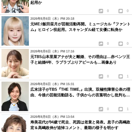
起用か
0
0
2026年8月6日（木）PM 20:18
元ME:I飯田栞月が芸能活動再開。ミュージカル『ファント
ム』ヒロイン役起用。スキャンダル経て女優に転身か
0
0
2026年8月6日（木）PM 17:16
元TBS山本里菜アナが夫と離婚、その理由は…赤ベンツ王
子と結婚4年、ラブラブぶりアピールも…画像あり
0
1
2026年8月6日（木）PM 15:31
広末涼子がTBS『THE TIME,』出演。双極性障害公表の理
由、今後の芸能活動語る。子供からの言葉明かし批判も…
0
1
2026年8月6日（木）PM 13:54
寿美花代が94歳で死去、死因は老衰と発表。息子の髙嶋政
宏＆髙嶋政伸が追悼コメント、最期の様子を明かす