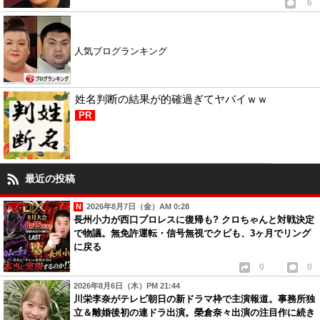
6
人気ブログランキング
姓名判断の結果が的確過ぎてヤバイｗｗ
PR
最近の投稿
2026年8月7日（金）AM 0:28
長州小力が西口プロレスに復帰も? クロちゃんと対戦決定
で物議。無免許運転・信号無視でクビも、3ヶ月でリング
に戻る
0
0
2026年8月6日（木）PM 21:44
川栄李奈がテレビ朝日の新ドラマ枠で主演報道。事務所独
立＆離婚後初の連ドラ出演。榮倉奈々出演の注目作に続き