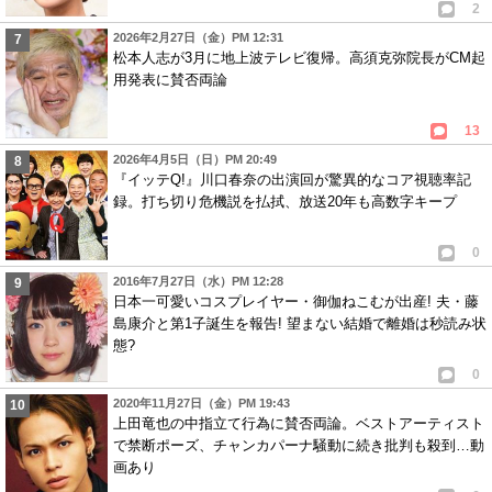
2
2026年2月27日（金）PM 12:31
松本人志が3月に地上波テレビ復帰。高須克弥院長がCM起
用発表に賛否両論
13
2026年4月5日（日）PM 20:49
『イッテQ!』川口春奈の出演回が驚異的なコア視聴率記
録。打ち切り危機説を払拭、放送20年も高数字キープ
0
2016年7月27日（水）PM 12:28
日本一可愛いコスプレイヤー・御伽ねこむが出産! 夫・藤
島康介と第1子誕生を報告! 望まない結婚で離婚は秒読み状
態?
0
2020年11月27日（金）PM 19:43
上田竜也の中指立て行為に賛否両論。ベストアーティスト
で禁断ポーズ、チャンカパーナ騒動に続き批判も殺到…動
画あり