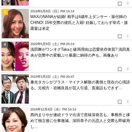
0
2016年5月8日（日）PM 14:14
MAXのNANAが結婚! 相手は6歳年上ダンサー・振付師の
CHINO! 15年交際の彼氏と入籍! 妊娠しておらず挙式・披
露宴は未定
1
2020年5月9日（土）PM 20:14
浅田舞がワンオクTakaと破局理由は恋愛依存体質? 浅田真
央が交際中の変貌ぶり暴露に納得の声も。画像あり
0
2024年3月2日（土）PM 20:47
兼光タカシがプラス・マイナス解散の裏側と現在の心境語
る。元相方・岩橋良昌が芸人引退、直接話もできず…
0
2024年12月4日（水）PM 16:14
西内まりやが連続ドラマ出演で意味深発言も。事務所と揉
めて独立後に仕事激減、深田恭子の元恋人と交際も即破局
し…