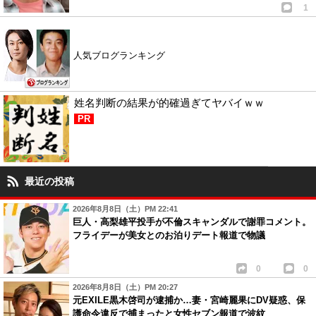
1
人気ブログランキング
姓名判断の結果が的確過ぎてヤバイｗｗ
PR
最近の投稿
2026年8月8日（土）PM 22:41
巨人・高梨雄平投手が不倫スキャンダルで謝罪コメント。
フライデーが美女とのお泊りデート報道で物議
0
0
2026年8月8日（土）PM 20:27
元EXILE黒木啓司が逮捕か…妻・宮崎麗果にDV疑惑、保
護命令違反で捕まったと女性セブン報道で波紋