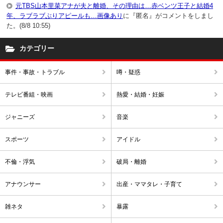
元TBS山本里菜アナが夫と離婚、その理由は…赤ベンツ王子と結婚4
年、ラブラブぶりアピールも…画像あり
に『匿名』がコメントをしまし
た。(8/8 10:55)
カテゴリー
事件・事故・トラブル
噂・疑惑
テレビ番組・映画
熱愛・結婚・妊娠
ジャニーズ
音楽
スポーツ
アイドル
不倫・浮気
破局・離婚
アナウンサー
出産・ママタレ・子育て
雑ネタ
暴露