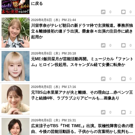
に戻る
0
0
2026年8月6日（木）PM 21:44
川栄李奈がテレビ朝日の新ドラマ枠で主演報道。事務所独
立＆離婚後初の連ドラ出演。榮倉奈々出演の注目作に続き
起用か
0
0
2026年8月6日（木）PM 20:18
元ME:I飯田栞月が芸能活動再開。ミュージカル『ファント
ム』ヒロイン役起用。スキャンダル経て女優に転身か
0
0
2026年8月6日（木）PM 17:16
元TBS山本里菜アナが夫と離婚、その理由は…赤ベンツ王
子と結婚4年、ラブラブぶりアピールも…画像あり
0
2
2026年8月6日（木）PM 15:31
広末涼子がTBS『THE TIME,』出演。双極性障害公表の理
由、今後の芸能活動語る。子供からの言葉明かし批判も…