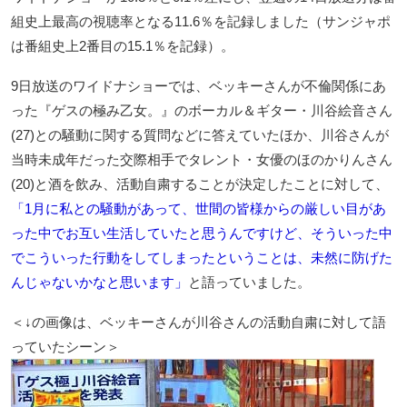
組史上最高の視聴率となる11.6％を記録しました（サンジャポ
は番組史上2番目の15.1％を記録）。
9日放送のワイドナショーでは、ベッキーさんが不倫関係にあ
った『ゲスの極み乙女。』のボーカル＆ギター・川谷絵音さん
(27)との騒動に関する質問などに答えていたほか、川谷さんが
当時未成年だった交際相手でタレント・女優のほのかりんさん
(20)と酒を飲み、活動自粛することが決定したことに対して、
「1月に私との騒動があって、世間の皆様からの厳しい目があ
った中でお互い生活していたと思うんですけど、そういった中
でこういった行動をしてしまったということは、未然に防げた
んじゃないかなと思います」
と語っていました。
＜↓の画像は、ベッキーさんが川谷さんの活動自粛に対して語
っていたシーン＞