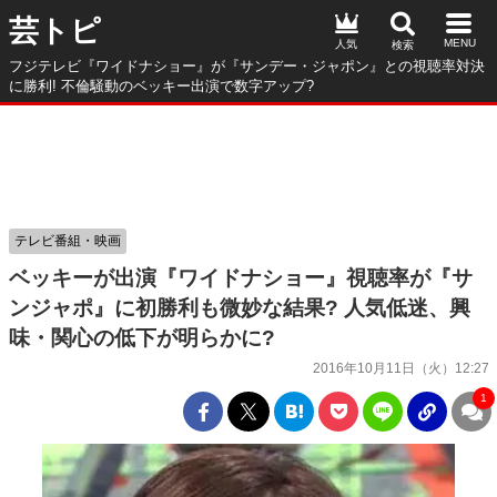
芸トピ
人気
フジテレビ『ワイドナショー』が『サンデー・ジャポン』との視聴率対決
に勝利! 不倫騒動のベッキー出演で数字アップ?
テレビ番組・映画
ベッキーが出演『ワイドナショー』視聴率が『サ
ンジャポ』に初勝利も微妙な結果? 人気低迷、興
味・関心の低下が明らかに?
2016年10月11日（火）12:27
1