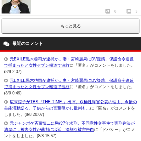
0
3
もっと見る
最近のコメント
元EXILE黒木啓司が逮捕か…妻・宮崎麗果にDV疑惑、保護命令違反
で捕まったと女性セブン報道で波紋
に『匿名』がコメントをしました。
(8/9 2:07)
元EXILE黒木啓司が逮捕か…妻・宮崎麗果にDV疑惑、保護命令違反
で捕まったと女性セブン報道で波紋
に『匿名』がコメントをしました。
(8/9 0:49)
広末涼子がTBS『THE TIME,』出演。双極性障害公表の理由、今後の
芸能活動語る。子供からの言葉明かし批判も…
に『匿名』がコメントを
しました。(8/8 20:07)
元ジャンポケ斉藤慎二に懲役7年求刑。不同意性交事件で実刑判決が
濃厚に…被害女性が裁判に出廷、深刻な被害告白
に『ドバシー』がコメ
ントをしました。(8/8 15:57)