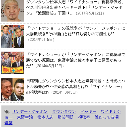
ダウンタウン松本人志『ワイドナショー』視聴率低迷、
ゲス川谷絵音出演もベッキー以下!『サンデー・ジャポ
ン』『波瀾爆笑』下回り…
（2017年5月12日）
『ワイドナショー』の視聴率が『サンデージャポン』に
大惨敗続き!!その理由とは!?打ち切りの可能性も!?
（2014年9月5日）
『ワイドナショー』が『サンデージャポン』に視聴率で
勝てない原因は、東野幸治と佐々木恭子に原因があっ
た!?
（2014年5月12日）
日曜朝にダウンタウン松本人志と爆笑問題・太田光のバ
トル勃発か!?不仲疑惑の真相とは!?『ワイドナショー』
の視聴率は!?
（2014年3月3日）
サンデー・ジャポン
ダウンタウン
ベッキー
ワイドナシ
ョー
東野幸治
松本人志
爆笑問題
視聴率
誰だって波瀾
爆笑