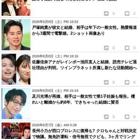
0
2
2026年8月8日（土）PM 18:52
戸塚純貴が彼女と結婚、相手は年下の一般女性。熱愛報道
から3週間で電撃婚。2ショット画像あり
0
0
2026年8月8日（土）PM 18:16
佐藤佳奈アナがレインボー池田直人と結婚、読売テレビ退
社理由が判明。ツインプラネット所属し新たな活動開始へ
0
0
2026年8月8日（土）PM 15:24
及川光博が再婚、相手は一般女性で第1子妊娠も報告。檀
れいと離婚から約8年、できちゃった結婚に賛否
0
0
2026年8月7日（金）AM 0:28
長州小力が西口プロレスに復帰も? クロちゃんと対戦決定
で物議。無免許運転・信号無視でクビも、3ヶ月でリング