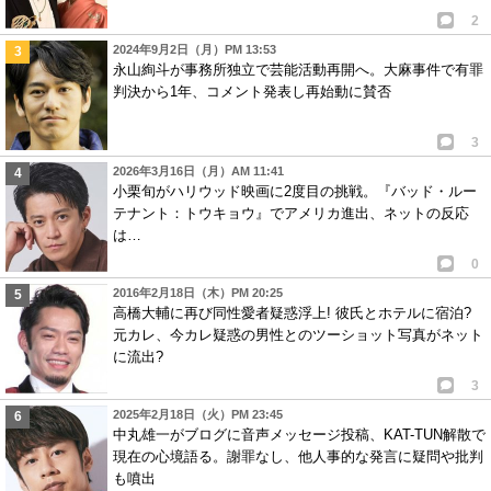
2
2024年9月2日（月）PM 13:53
永山絢斗が事務所独立で芸能活動再開へ。大麻事件で有罪
判決から1年、コメント発表し再始動に賛否
3
2026年3月16日（月）AM 11:41
小栗旬がハリウッド映画に2度目の挑戦。『バッド・ルー
テナント：トウキョウ』でアメリカ進出、ネットの反応
は…
0
2016年2月18日（木）PM 20:25
高橋大輔に再び同性愛者疑惑浮上! 彼氏とホテルに宿泊?
元カレ、今カレ疑惑の男性とのツーショット写真がネット
に流出?
3
2025年2月18日（火）PM 23:45
中丸雄一がブログに音声メッセージ投稿、KAT-TUN解散で
現在の心境語る。謝罪なし、他人事的な発言に疑問や批判
も噴出