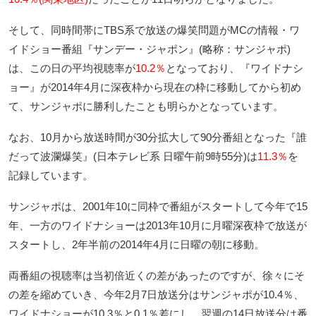
そして、同時間帯にTBS系で放送の爆笑問題がMCの情報・ワ
イドショー番組『サンデー・ジャポン』(略称：サンジャポ)
は、この日の平均視聴率が
10.2％
となっており、『ワイドナシ
ョー』が2014年4月に深夜枠から現在の枠に移動してから初め
て、サンジャポに勝利したことも明らかとなっています。
なお、10月から放送時間が30分拡大して90分番組となった『誰
だって波瀾爆笑』(日本テレビ系 日曜午前9時55分)は
11.3％
を
記録しています。
サンジャポは、2001年10に同枠で番組がスタートして今年で15
年、一方のワイドナショーは2013年10月に月曜深夜枠で放送が
スタートし、2年半前の2014年4月に日曜の朝に移動。
両番組の視聴率は当初倍近くの差があったのですが、徐々にそ
の差を縮めていき、今年2月7日放送分はサンジャポが10.4％、
ワイドナショーが10.3％と0.1％差にし、翌週の14日放送分は番