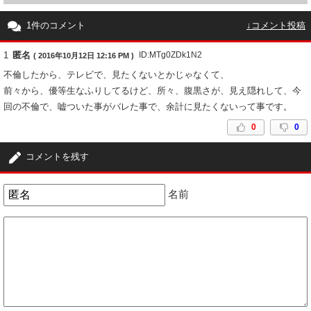
1件のコメント
↓コメント投稿
1
匿名
ID:MTg0ZDk1N2
( 2016年10月12日 12:16 PM )
不倫したから、テレビで、見たくないとかじゃなくて、
前々から、優等生なふりしてるけど、所々、腹黒さが、見え隠れして、今
回の不倫で、嘘ついた事がバレた事で、余計に見たくないって事です。
0
0
コメントを残す
名前