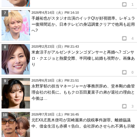
1
2026年4月14日（火）PM 14:10
手越祐也がスタジオ出演のイッテQ!が好視聴率。レギュラ
ー復帰間近か。日本テレビの身辺調査クリアで他局も起用
へ?
4
2020年2月23日（日）PM 21:43
米倉涼子がアルゼンチンタンゴダンサーと再婚へ? ゴンサ
ロ・クエジョと熱愛交際、半同棲し結婚も視野か。画像あ
り
0
2025年6月18日（水）PM 21:51
永野芽郁の担当マネージャーが事務所辞め、堂本剛の曲管
理会社の社長に。ももクロ百田夏菜子の弟が退社の理由と
今後は…
3
2026年7月18日（土）PM 16:45
元EXILE黒木啓司が宮崎麗果の脱税事件謝罪。離婚協議
中、借金生活も赤裸々告白。会社辞めさせられ不満も示唆