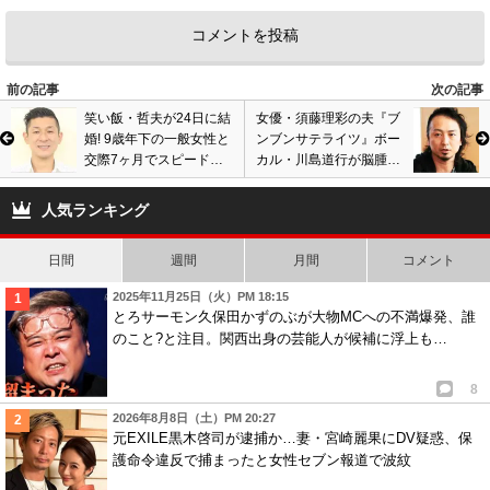
前の記事
次の記事
笑い飯・哲夫が24日に結
女優・須藤理彩の夫『ブ
婚! 9歳年下の一般女性と
ンブンサテライツ』ボー
交際7ヶ月でスピード婚
カル・川島道行が脳腫瘍
を発表! 相方・西田幸治
で死去。享年47歳。5度
も祝福
の病気発症で6月に音楽
人気ランキング
活動終了
日間
週間
月間
コメント
2025年11月25日（火）PM 18:15
とろサーモン久保田かずのぶが大物MCへの不満爆発、誰
のこと?と注目。関西出身の芸能人が候補に浮上も…
8
2026年8月8日（土）PM 20:27
元EXILE黒木啓司が逮捕か…妻・宮崎麗果にDV疑惑、保
護命令違反で捕まったと女性セブン報道で波紋