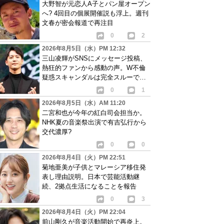
大野智が元恋人A子とパン屋オープン
へ? 4回目の個展開催説も浮上。週刊
文春が密会報道で再注目
0
2
2026年8月5日（水）PM 12:32
三山凌輝がSNSにメッセージ投稿、
熱狂的ファンから感動の声。W不倫
疑惑スキャンダルは完全スルーで批
判も相次ぐ
0
1
2026年8月5日（水）AM 11:20
二宮和也が今年の紅白司会担当か。
NHK夏の音楽祭出演で有吉弘行から
交代濃厚?
0
0
2026年8月4日（火）PM 22:51
菊地亜美が子供とマレーシア移住発
表し理由説明。日本で芸能活動継
続、2拠点生活になることを報告
0
3
2026年8月4日（火）PM 22:04
前山剛久が音楽活動開始で再炎上。