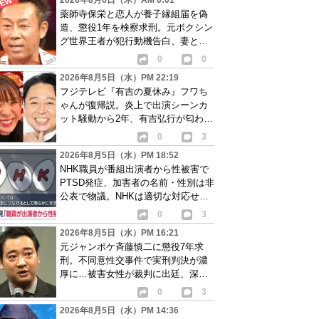
2026年8月6日（木）AM 0:01
薬師寺保栄と恋人が養子縁組届を偽
造、懲役1年を検察求刑。元ボクシン
グ世界王者が犯行動機告白、妻と離
婚成立も判明
0
0
2026年8月5日（水）PM 22:19
フジテレビ『有吉の夏休み』フワち
ゃんが復帰説。炎上で出演シーンカ
ット騒動から2年、有吉弘行が匂わせ
か
0
3
2026年8月5日（水）PM 18:52
NHK職員が番組出演者から性被害で
PTSD発症、加害者の名前・性別は非
公表で物議。NHKは適切な対応せず
謝罪
0
3
2026年8月5日（水）PM 16:21
元ジャンポケ斉藤慎二に懲役7年求
刑。不同意性交事件で実刑判決が濃
厚に…被害女性が裁判に出廷、深刻
な被害告白
0
3
2026年8月5日（水）PM 14:36