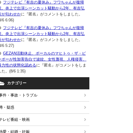
フジテレビ『有吉の夏休み』フワちゃんが復帰
説。炎上で出演シーンカット騒動から2年、有吉弘
行が匂わせか
に『匿名』がコメントをしました。
8/6 6:06)
フジテレビ『有吉の夏休み』フワちゃんが復帰
説。炎上で出演シーンカット騒動から2年、有吉弘
行が匂わせか
に『匿名』がコメントをしました。
8/6 5:27)
GEZAN活動休止、ボーカルのマヒトゥ・ザ・ピ
ーポーが性加害告白で波紋。女性蔑視、人権侵害、
暴力性の状態化認める
に『匿名』がコメントをしま
た。(8/6 1:35)
カテゴリー
事件・事故・トラブル
噂・疑惑
テレビ番組・映画
熱愛・結婚・妊娠