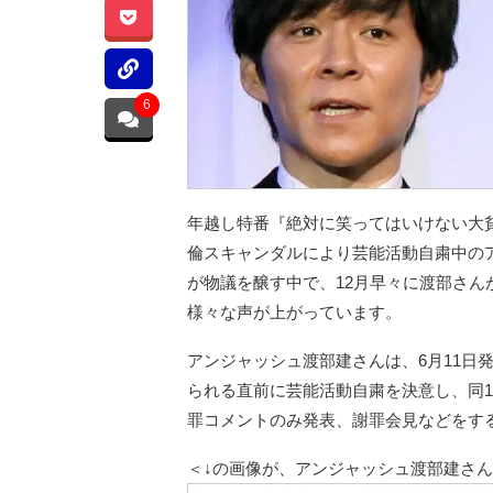
6
年越し特番『絶対に笑ってはいけない大貧
倫スキャンダルにより芸能活動自粛中のア
が物議を醸す中で、12月早々に渡部さ
様々な声が上がっています。
アンジャッシュ渡部建さんは、6月11日
られる直前に芸能活動自粛を決意し、同
罪コメントのみ発表、謝罪会見などをす
＜↓の画像が、アンジャッシュ渡部建さ