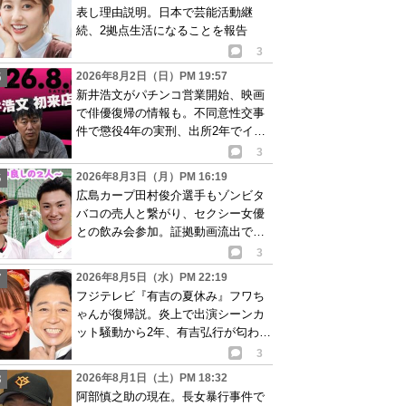
表し理由説明。日本で芸能活動継
続、2拠点生活になることを報告
3
2026年8月2日（日）PM 19:57
新井浩文がパチンコ営業開始、映画
で俳優復帰の情報も。不同意性交事
件で懲役4年の実刑、出所2年でイベ
ント出演告知
3
2026年8月3日（月）PM 16:19
広島カープ田村俊介選手もゾンビタ
バコの売人と繋がり、セクシー女優
との飲み会参加。証拠動画流出で波
紋
3
2026年8月5日（水）PM 22:19
フジテレビ『有吉の夏休み』フワち
ゃんが復帰説。炎上で出演シーンカ
ット騒動から2年、有吉弘行が匂わせ
か
3
2026年8月1日（土）PM 18:32
阿部慎之助の現在。長女暴行事件で