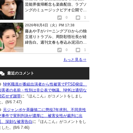
芸能界復帰断念も楽曲配信、ラブソ
ングのミュージックビデオ公開で批
判相次ぐ
0
1
2026年8月4日（火）PM 17:38
藤あや子がバーニングプロからの独
立巡りトラブル、周防彰悟社長が経
緯告白。週刊文春も巻込み泥沼の争
い発展か…
0
1
もっと見る
⇒
最近のコメント
NHK職員が番組出演者から性被害でPTSD発症、
加害者の名前・性別は非公表で物議。NHKは適切な
対応せず謝罪
に『ほんこん』がコメントをしまし
。(8/6 7:47)
元ジャンポケ斉藤慎二に懲役7年求刑。不同意性
交事件で実刑判決が濃厚に…被害女性が裁判に出
廷、深刻な被害告白
に『ほんこん』がコメントをし
した。(8/6 7:46)