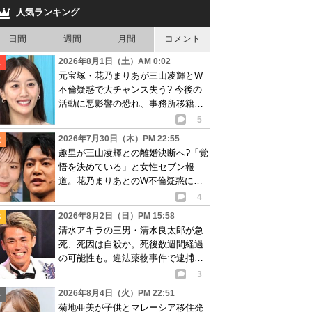
人気ランキング
日間
週間
月間
コメント
2026年8月1日（土）AM 0:02
元宝塚・花乃まりあが三山凌輝とW
不倫疑惑で大チャンス失う? 今後の
活動に悪影響の恐れ、事務所移籍が
消滅も?
5
2026年7月30日（木）PM 22:55
趣里が三山凌輝との離婚決断へ?「覚
悟を決めている」と女性セブン報
道。花乃まりあとのW不倫疑惑に水
谷豊も激怒し…
4
2026年8月2日（日）PM 15:58
清水アキラの三男・清水良太郎が急
死、死因は自殺か。死後数週間経過
の可能性も。違法薬物事件で逮捕、
再起目指す中で…
3
2026年8月4日（火）PM 22:51
菊地亜美が子供とマレーシア移住発