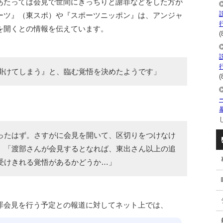
あたっては会見で世間にきっちりと謝罪などをした方が
ーツ』（東スポ）や『スポーツニッポン』は、アンジャ
を開くとの情報を伝えています。
(
掛けてしまう』と、臨む覚悟を決めたようです」
(
し
ったはず。さすがに会見を開いて、区切りをつけなけ
」「渡部さんが会見するとなれば、東出さん以上の追
受けきれる覚悟があるかどうか…」
罪会見を行う予定との報道に対してネット上では、