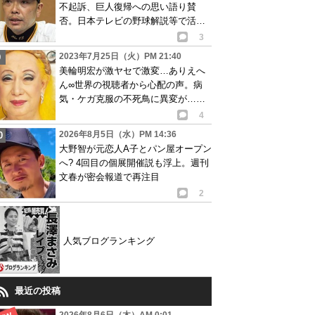
不起訴、巨人復帰への思い語り賛
否。日本テレビの野球解説等で活動
再開が有力か
3
2023年7月25日（火）PM 21:40
美輪明宏が激ヤセで激変…ありえへ
ん∞世界の視聴者から心配の声。病
気・ケガ克服の不死鳥に異変が…画
像あり
4
2026年8月5日（水）PM 14:36
大野智が元恋人A子とパン屋オープン
へ? 4回目の個展開催説も浮上。週刊
文春が密会報道で再注目
2
人気ブログランキング
最近の投稿