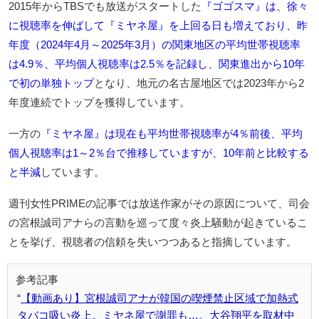
2015年からTBSでも放送がスタートした
『ゴゴスマ』は、徐々
に視聴率を伸ばして『ミヤネ屋』を上回る日も増えており、昨
年度（2024年4月～2025年3月）の関東地区の平均世帯視聴率
は4.9％、平均個人視聴率は2.5％を記録し、関東進出から10年
で初の単独トップ
となり、地元の名古屋地区では2023年から2
年度連続でトップを獲得しています。
一方の
『ミヤネ屋』は現在も平均世帯視聴率が4％前後、平均
個人視聴率は1～2％台で推移していますが、10年前と比較する
と半減
しています。
週刊女性PRIMEの記事では放送作家がその原因について、司会
の宮根誠司アナらの言動を巡って度々炎上騒動が起きているこ
とを挙げ、視聴者の信頼を失いつつあると指摘しています。
【動画あり】宮根誠司アナが韓国の喫煙禁止区域で加熱式
タバコ吸い炎上。ミヤネ屋で謝罪も…。大谷翔平を取材中