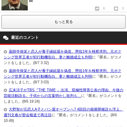
白
0
3
もっと見る
最近のコメント
薬師寺保栄と恋人が養子縁組届を偽造、懲役1年を検察求刑。元ボク
シング世界王者が犯行動機告白、妻と離婚成立も判明
に『匿名』がコメ
ントをしました。(8/7 3:32)
薬師寺保栄と恋人が養子縁組届を偽造、懲役1年を検察求刑。元ボク
シング世界王者が犯行動機告白、妻と離婚成立も判明
に『匿名』がコメ
ントをしました。(8/7 3:03)
広末涼子がTBS『THE TIME,』出演。双極性障害公表の理由、今後の
芸能活動語る。子供からの言葉明かし批判も…
に『匿名』がコメントを
しました。(8/6 19:24)
大野智が元恋人A子とパン屋オープンへ? 4回目の個展開催説も浮上。
週刊文春が密会報道で再注目
に『匿名』がコメントをしました。(8/6
10:49)