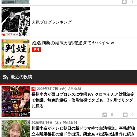
3
人気ブログランキング
姓名判断の結果が的確過ぎてヤバイｗｗ
PR
最近の投稿
2026年8月7日（金）AM 0:28
長州小力が西口プロレスに復帰も? クロちゃんと対戦決定
で物議。無免許運転・信号無視でクビも、3ヶ月でリング
に戻る
0
0
2026年8月6日（木）PM 21:44
川栄李奈がテレビ朝日の新ドラマ枠で主演報道。事務所独
立＆離婚後初の連ドラ出演。榮倉奈々出演の注目作に続き