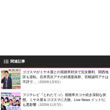
関連記事
ゴゴスマがミヤネ屋との視聴率対決で完全勝利、関西地
区も逆転。石井亮次アナの好感度抜群、宮根誠司アナは
不評で…
（2026年1月9日）
フジテレビ『とれたてっ!』視聴率大コケ続き深刻な状
態。ミヤネ屋＆ゴゴスマに大敗、Live News イット!に
も悪影響
（2025年11月7日）