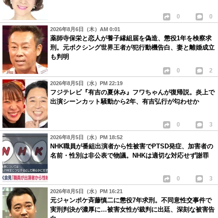
0
0
2026年8月6日（木）AM 0:01
薬師寺保栄と恋人が養子縁組届を偽造、懲役1年を検察求
刑。元ボクシング世界王者が犯行動機告白、妻と離婚成立
も判明
0
2
2026年8月5日（水）PM 22:19
フジテレビ『有吉の夏休み』フワちゃんが復帰説。炎上で
出演シーンカット騒動から2年、有吉弘行が匂わせか
0
3
2026年8月5日（水）PM 18:52
NHK職員が番組出演者から性被害でPTSD発症、加害者の
名前・性別は非公表で物議。NHKは適切な対応せず謝罪
0
3
2026年8月5日（水）PM 16:21
元ジャンポケ斉藤慎二に懲役7年求刑。不同意性交事件で
実刑判決が濃厚に…被害女性が裁判に出廷、深刻な被害告