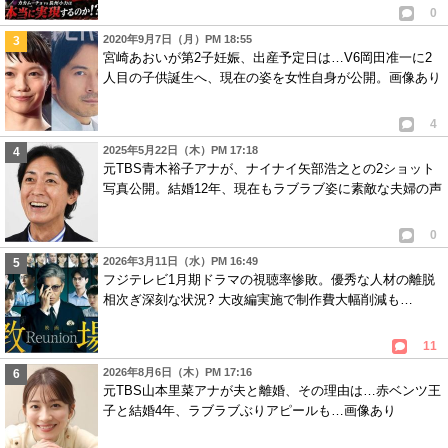
0
2020年9月7日（月）PM 18:55
宮崎あおいが第2子妊娠、出産予定日は…V6岡田准一に2
人目の子供誕生へ、現在の姿を女性自身が公開。画像あり
4
2025年5月22日（木）PM 17:18
元TBS青木裕子アナが、ナイナイ矢部浩之との2ショット
写真公開。結婚12年、現在もラブラブ姿に素敵な夫婦の声
0
2026年3月11日（水）PM 16:49
フジテレビ1月期ドラマの視聴率惨敗。優秀な人材の離脱
相次ぎ深刻な状況? 大改編実施で制作費大幅削減も…
11
2026年8月6日（木）PM 17:16
元TBS山本里菜アナが夫と離婚、その理由は…赤ベンツ王
子と結婚4年、ラブラブぶりアピールも…画像あり