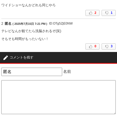
ワイドショーなんかどれも同じやろ
2
1
2
匿名
ID:OTg5ZjE0NW
( 2025年7月15日 7:21 PM )
テレビなんか観てたら洗脳されるぞ(笑)
そもそも時間がもったいない！
0
3
コメントを残す
名前