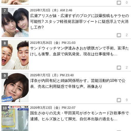
0
2015年7月2日（木）AM 2:46
広瀬アリスが妹・広瀬すずのブログに誤爆投稿もヤラセの
可能性? スタッフ軽視発言謝罪ツイートに疑惑浮上で火消
し工作?
2
2021年3月26日（金）PM 21:03
サンドウィッチマン伊達みきおが膀胱ガンで手術。富澤た
けしも衝撃、血尿で病気発覚。現在は仕事復帰も…
2
2025年7月7日（月）PM 23:40
澪奈が内田有紀と姉妹関係明かす。芸能活動約10年で公
表、売名に利用疑惑で辛辣な声。画像あり
9
2026年3月13日（金）PM 22:07
国生さゆりの元夫・甲田英司がポケモンカード詐欺事件で
逮捕。ヒルズ族として脚光、自伝本出版の過去も…