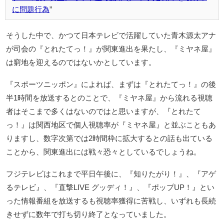
に問題行為
そうした中で、かつて日本テレビで活躍していた青木源太アナ
が司会の『とれたてっ！』が関東進出を果たし、『ミヤネ屋』
は窮地を迎えるのではないかとしています。
『スポーツニッポン』によれば、まずは『とれたてっ！』の後
半1時間を放送するとのことで、『ミヤネ屋』から流れる視聴
者はそこまで多くはないのではと思いますが、『とれたて
っ！』は関西地区で個人視聴率が『ミヤネ屋』と並ぶこともあ
りますし、数字次第では2時間枠に拡大するとの話も出ている
ことから、関東進出には戦々恐々としているでしょうね。
フジテレビはこれまで平日午後に、『知りたがり！』、『アゲ
るテレビ』、『直撃LIVE グッディ！』、『ポップUP！』とい
った情報番組を放送するも視聴率獲得に苦戦し、いずれも長続
きせずに数年で打ち切り終了となっていました。