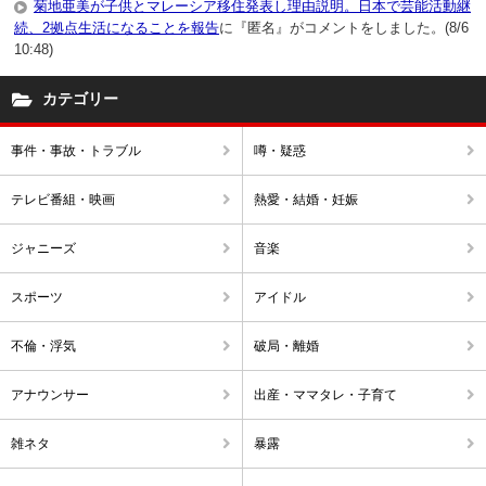
菊地亜美が子供とマレーシア移住発表し理由説明。日本で芸能活動継
続、2拠点生活になることを報告
に『匿名』がコメントをしました。(8/6
10:48)
カテゴリー
事件・事故・トラブル
噂・疑惑
テレビ番組・映画
熱愛・結婚・妊娠
ジャニーズ
音楽
スポーツ
アイドル
不倫・浮気
破局・離婚
アナウンサー
出産・ママタレ・子育て
雑ネタ
暴露