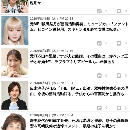
起用か
0
0
2026年8月6日（木）PM 20:18
元ME:I飯田栞月が芸能活動再開。ミュージカル『ファント
ム』ヒロイン役起用。スキャンダル経て女優に転身か
0
0
2026年8月6日（木）PM 17:16
元TBS山本里菜アナが夫と離婚、その理由は…赤ベンツ王
子と結婚4年、ラブラブぶりアピールも…画像あり
0
0
2026年8月6日（木）PM 15:31
広末涼子がTBS『THE TIME,』出演。双極性障害公表の理
由、今後の芸能活動語る。子供からの言葉明かし批判も…
0
1
2026年8月6日（木）PM 13:54
寿美花代が94歳で死去、死因は老衰と発表。息子の髙嶋政
宏＆髙嶋政伸が追悼コメント、最期の様子を明かす