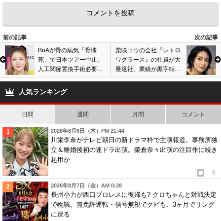
前の記事
次の記事
BoAが骨の病気「骨壊
柴咲コウの会社『レトロ
死」で日本ツアー中止。
ワグラース』の社員が大
人工関節置換手術必要で
量退社。業績が黒字転化
ドクターストップを事務
も今後の活動方針巡りト
所発表。
ラブルに?
人気ランキング
日間
週間
月間
コメント
2026年8月6日（木）PM 21:44
川栄李奈がテレビ朝日の新ドラマ枠で主演報道。事務所独
立＆離婚後初の連ドラ出演。榮倉奈々出演の注目作に続き
起用か
0
2026年8月7日（金）AM 0:28
長州小力が西口プロレスに復帰も? クロちゃんと対戦決定
で物議。無免許運転・信号無視でクビも、3ヶ月でリング
に戻る