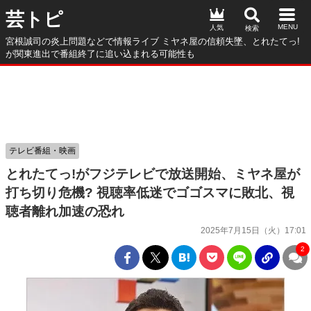
芸トピ
人気
宮根誠司の炎上問題などで情報ライブ ミヤネ屋の信頼失墜、とれたてっ!
が関東進出で番組終了に追い込まれる可能性も
テレビ番組・映画
とれたてっ!がフジテレビで放送開始、ミヤネ屋が
打ち切り危機? 視聴率低迷でゴゴスマに敗北、視
聴者離れ加速の恐れ
2025年7月15日（火）17:01
2