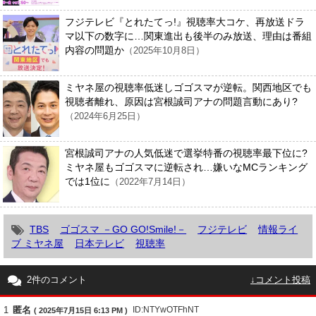
フジテレビ『とれたてっ!』視聴率大コケ、再放送ドラ
マ以下の数字に…関東進出も後半のみ放送、理由は番組
内容の問題か
（2025年10月8日）
ミヤネ屋の視聴率低迷しゴゴスマが逆転。関西地区でも
視聴者離れ、原因は宮根誠司アナの問題言動にあり?
（2024年6月25日）
宮根誠司アナの人気低迷で選挙特番の視聴率最下位に?
ミヤネ屋もゴゴスマに逆転され…嫌いなMCランキング
では1位に
（2022年7月14日）
TBS
ゴゴスマ －GO GO!Smile!－
フジテレビ
情報ライ
ブ ミヤネ屋
日本テレビ
視聴率
2件のコメント
↓コメント投稿
1
匿名
ID:NTYwOTFhNT
( 2025年7月15日 6:13 PM )