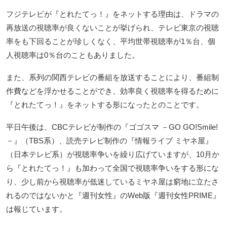
フジテレビが『とれたてっ！』をネットする理由は、ドラマの
再放送の視聴率が良くないことが挙げられ、テレビ東京の視聴
率をも下回ることが珍しくなく、平均世帯視聴率が1％台、個
人視聴率は0％台のこともありました。
また、系列の関西テレビの番組を放送することにより、番組制
作費などを浮かせることができ、効率良く視聴率を得るために
『とれたてっ！』をネットする形になったとのことです。
平日午後は、CBCテレビが制作の『ゴゴスマ －GO GO!Smile!
－』（TBS系）、読売テレビ制作の『情報ライブ ミヤネ屋』
（日本テレビ系）が視聴率争いを繰り広げていますが、10月か
ら『とれたてっ！』も加わって全国で視聴率争いをする形にな
り、少し前から視聴率が低迷しているミヤネ屋は窮地に立たさ
れるのではないかと『週刊女性』のWeb版『週刊女性PRIME』
は報じています。