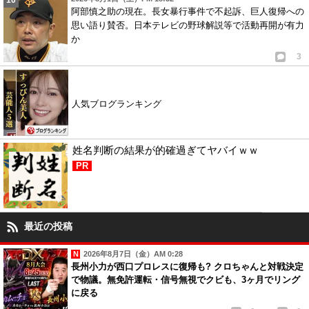
阿部慎之助の現在。長女暴行事件で不起訴、巨人復帰への
思い語り賛否。日本テレビの野球解説等で活動再開が有力
か
3
人気ブログランキング
姓名判断の結果が的確過ぎてヤバイｗｗ
PR
最近の投稿
2026年8月7日（金）AM 0:28
長州小力が西口プロレスに復帰も? クロちゃんと対戦決定
で物議。無免許運転・信号無視でクビも、3ヶ月でリング
に戻る