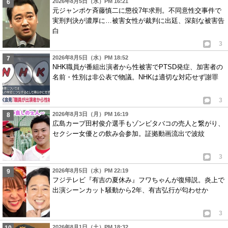
2026年8月5日（水）PM 16:21
元ジャンポケ斉藤慎二に懲役7年求刑。不同意性交事件で
実刑判決が濃厚に…被害女性が裁判に出廷、深刻な被害告
白
3
2026年8月5日（水）PM 18:52
NHK職員が番組出演者から性被害でPTSD発症、加害者の
名前・性別は非公表で物議。NHKは適切な対応せず謝罪
3
2026年8月3日（月）PM 16:19
広島カープ田村俊介選手もゾンビタバコの売人と繋がり、
セクシー女優との飲み会参加。証拠動画流出で波紋
3
2026年8月5日（水）PM 22:19
フジテレビ『有吉の夏休み』フワちゃんが復帰説。炎上で
出演シーンカット騒動から2年、有吉弘行が匂わせか
3
2026年8月1日（土）PM 18:32