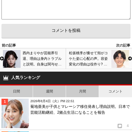
前の記事
次の記事
西内まりやが芸能界引
松坂桃李が痩せて頬がコ
退、理由は身内トラブル
ケた姿に心配の声。容姿
と説明。自身は関与せず
変化の理由は役作り? 戸
も辞める決断、今後の活
田恵梨香と結婚後に激ヤ
動にも言及。
セの指摘も…画像あり
人気ランキング
日間
週間
月間
コメント
2026年8月4日（火）PM 22:51
菊地亜美が子供とマレーシア移住発表し理由説明。日本で
芸能活動継続、2拠点生活になることを報告
4