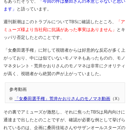
もあったそうで、
「今回の件は桑田さんの本意じゃないと思い
ます」
と語っています。
週刊新潮はこのトラブルについてTBSに確認したところ、
「ア
ミューズ様より当社宛に抗議があった事実はありません」
とキ
ッパリ否定したとのことです、
「女桑田選手権」に対して視聴者からは好意的な反応が多く上
がっており、中には似ていないモノマネもあったものの、モノ
マネタレント・荒井かおりさんのモノマネは非常にクオリティ
が高く、視聴者から絶賛の声が上がっていました。
「女桑田選手権」荒井かおりさんのモノマネ動画
（X）
その裏でアミューズが激怒し、それに焦ったTBSは局内向けに
通達まで出したとのことですが、確認が必要な例として挙げら
れているのは、企画に桑田佳祐さんやサザンオールスターズの