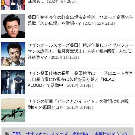
疎遠も…
（2024年6月26日）
桑田佳祐も今年の紅白出場決定報道、ひよっこ企画で主
題歌『若い広場』を歌唱へ?
（2017年12月21日）
サザンオールスターズ桑田佳祐が年越しライブパフォー
マンス謝罪も、紫綬褒章返上しろ等と批判殺到! 人気低
迷確実か?
（2015年1月15日）
サザン桑田佳祐の長男・桑田祐宜は、一時はニート宣言
し自暴自棄に!?現在は苦難を乗り越え『READ
ALOUD』で活動中
（2013年8月9日）
サザンの新曲『ピースとハイライト』の歌詞に批判殺
到!!その原因とは!?
（2013年8月9日）
TBS
サザンオールスターズ
桑田佳祐
水曜日のダウンタ