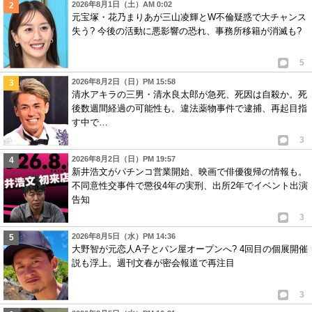
2026年8月1日（土）AM 0:02
元宝塚・花乃まりあが三山凌輝とW不倫疑惑で大チャンス
失う? 今後の活動に悪影響の恐れ、事務所移籍が消滅も?
5
2026年8月2日（日）PM 15:58
清水アキラの三男・清水良太郎が急死、死因は自殺か。死
後数週間経過の可能性も。違法薬物事件で逮捕、再起目指
す中で…
3
2026年8月2日（日）PM 19:57
新井浩文がパチンコ営業開始、映画で俳優復帰の情報も。
不同意性交事件で懲役4年の実刑、出所2年でイベント出演
告知
3
2026年8月5日（水）PM 14:36
大野智が元恋人A子とパン屋オープンへ? 4回目の個展開催
説も浮上。週刊文春が密会報道で再注目
3