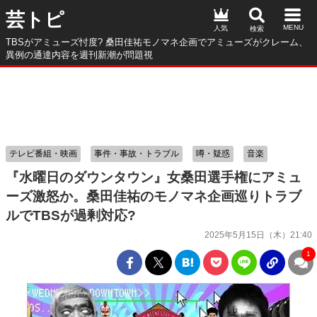
芸トピ
人気
TBSがアミューズ忖度? 桑田佳祐モノマネ企画でアミューズがクレーム、
異例の通達内容を週刊新潮が問題視
テレビ番組・映画
事件・事故・トラブル
噂・疑惑
音楽
『水曜日のダウンタウン』女桑田選手権にアミュ
ーズ激怒か。桑田佳祐のモノマネ企画巡りトラブ
ルでTBSが過剰対応?
2025年5月15日（木）21:40
1