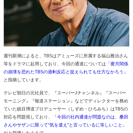
週刊新潮によると、TBSはアミューズに所属する福山雅治さん
等をドラマに起用しており、今回の通達については
「蜜月関係
の崩壊を恐れたTBSの過剰反応と捉えられても仕方なかろう」
と指摘しています。
テレビ朝日の元社員で、『スーパーJチャンネル』『スーパー
モーニング』『報道ステーション』などでディレクターを務め
ていた鎮目博道プロデューサー（しずめ・ひろみち）はTBSの
対応を問題視しており、
「今回の社内通達が問題なのは、桑田
さんやサザンに限って“気を遣え”と言っているに等しいこと」
だと指摘したうえで、