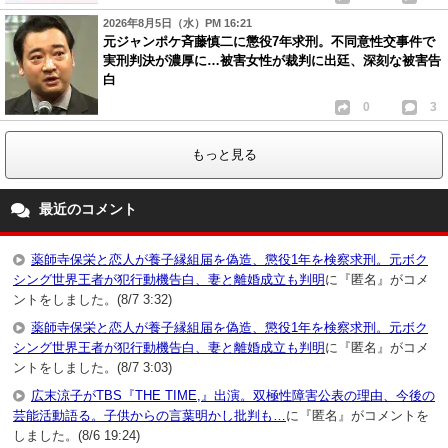
2026年8月5日（水）PM 16:21
元ジャンポケ斉藤慎二に懲役7年求刑。不同意性交事件で
実刑判決が濃厚に…被害女性が裁判に出廷、深刻な被害告
白
0
3
もっと見る
最近のコメント
薬師寺保栄と恋人が養子縁組届を偽造、懲役1年を検察求刑。元ボク
シング世界王者が犯行動機告白、妻と離婚成立も判明
に『匿名』がコメ
ントをしました。(8/7 3:32)
薬師寺保栄と恋人が養子縁組届を偽造、懲役1年を検察求刑。元ボク
シング世界王者が犯行動機告白、妻と離婚成立も判明
に『匿名』がコメ
ントをしました。(8/7 3:03)
広末涼子がTBS『THE TIME,』出演。双極性障害公表の理由、今後の
芸能活動語る。子供からの言葉明かし批判も…
に『匿名』がコメントを
しました。(8/6 19:24)