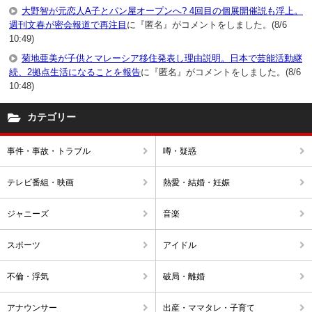
大野智が元恋人A子とパン屋オープンへ? 4回目の個展開催説も浮上。
週刊文春が密会報道で再注目
に『匿名』がコメントをしました。(8/6
10:49)
菊地亜美が子供とマレーシア移住発表し理由説明。日本で芸能活動継
続、2拠点生活になることを報告
に『匿名』がコメントをしました。(8/6
10:48)
カテゴリー
事件・事故・トラブル
噂・疑惑
テレビ番組・映画
熱愛・結婚・妊娠
ジャニーズ
音楽
スポーツ
アイドル
不倫・浮気
破局・離婚
アナウンサー
出産・ママタレ・子育て