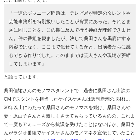
「一連のジャニーズ問題は、テレビ局が特定のタレントや
芸能事務所を特別扱いしたことが背景にあった。それとま
さに同じことを、この期に及んで行う神経が理解できませ
ん。件の番組を観ましたが、決して桑田さんを馬鹿にする
内容ではなく、ここまで似せてくるかと、出演者たちに感
心できる作りでした。このままでは芸人さんや現場が萎縮
してしまいます」
と語っています。
桑田佳祐さんのモノマネタレントで、過去に桑田さん出演の
CMでスタントを担当したケイスケさんは週刊新潮の取材に、
30年以上にわたって桑田さんのモノマネを続け、桑田さんや
妻・原由子さんとも親しくさせてもらっているものの、これま
で一度もアミューズから抗議を受けたことはないほか、桑田さ
んがラジオ番組でケイスケさんのモノマネを宣伝していたこと