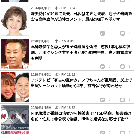
0
1
2026年8月6日（木）PM 13:54
寿美花代が94歳で死去、死因は老衰と発表。息子の髙嶋政
宏＆髙嶋政伸が追悼コメント、最期の様子を明かす
0
0
2026年8月6日（木）AM 0:01
薬師寺保栄と恋人が養子縁組届を偽造、懲役1年を検察求
刑。元ボクシング世界王者が犯行動機告白、妻と離婚成立
も判明
0
2
2026年8月5日（水）PM 22:19
フジテレビ『有吉の夏休み』フワちゃんが復帰説。炎上で
出演シーンカット騒動から2年、有吉弘行が匂わせか
0
3
2026年8月5日（水）PM 18:52
NHK職員が番組出演者から性被害でPTSD発症、加害者の
名前・性別は非公表で物議。NHKは適切な対応せず謝罪
0
3