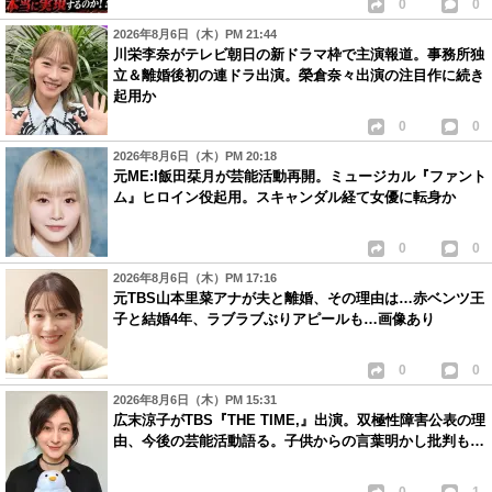
0
0
2026年8月6日（木）PM 21:44
川栄李奈がテレビ朝日の新ドラマ枠で主演報道。事務所独
立＆離婚後初の連ドラ出演。榮倉奈々出演の注目作に続き
起用か
0
0
2026年8月6日（木）PM 20:18
元ME:I飯田栞月が芸能活動再開。ミュージカル『ファント
ム』ヒロイン役起用。スキャンダル経て女優に転身か
0
0
2026年8月6日（木）PM 17:16
元TBS山本里菜アナが夫と離婚、その理由は…赤ベンツ王
子と結婚4年、ラブラブぶりアピールも…画像あり
0
0
2026年8月6日（木）PM 15:31
広末涼子がTBS『THE TIME,』出演。双極性障害公表の理
由、今後の芸能活動語る。子供からの言葉明かし批判も…