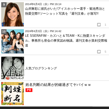
2014年6月4日（水）PM 19:14
山岸舞彩に彼氏がいた!アイスホッケー選手・菊池秀治と
熱愛交際!!ツーショット写真を『週刊文春』が激写!!
1
2024年4月3日（水）PM 14:42
LE SSERAFIM・カズハと＆TEAM・Kに熱愛スキャンダ
ル。事務所も密会の事実認め物議。週刊文春が真剣交際報
道
5
人気ブログランキング
姓名判断の結果が的確過ぎてヤバイｗｗ
PR