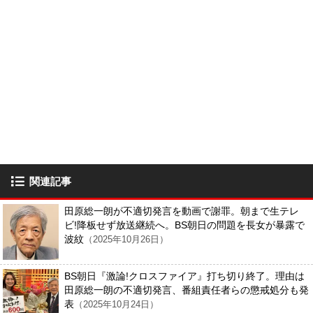
関連記事
田原総一朗が不適切発言を動画で謝罪。朝まで生テレ
ビ!降板せず放送継続へ。BS朝日の問題を長女が暴露で
波紋
（2025年10月26日）
BS朝日『激論!クロスファイア』打ち切り終了。理由は
田原総一朗の不適切発言、番組責任者らの懲戒処分も発
表
（2025年10月24日）