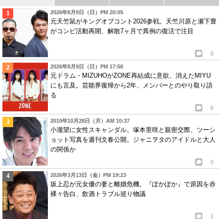
2026年8月9日（日）PM 20:05
元天竺鼠がキングオブコント2026参戦。天竺川原と瀬下豊
がコンビ活動再開、解散7ヶ月で異例の復活で注目
0
2026年8月9日（日）PM 17:56
元ドラム・MIZUHOがZONE再結成に意欲、消えたMIYU
にも言及。芸能界復帰から2年、メンバーとのやり取り語
る
0
2019年10月28日（月）AM 10:37
小瀧望に女性スキャンダル。塚本里咲と親密交際、ツーシ
ョット写真を週刊文春公開。ジャニヲタのアイドルと大人
の関係か
0
2026年3月13日（金）PM 19:23
坂上忍が元女優の妻と離婚危機。『ぽかぽか』で原因を赤
裸々告白、飲酒トラブル巡り物議
3