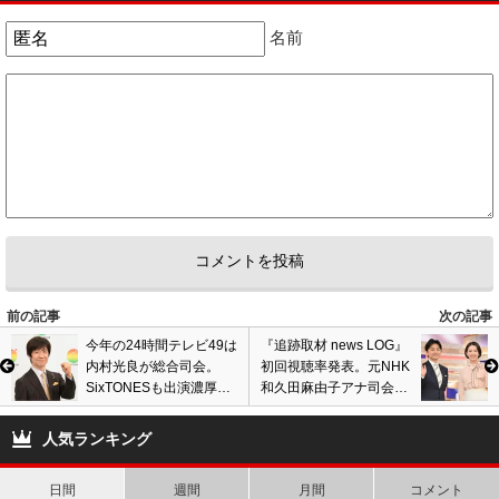
名前
前の記事
次の記事
今年の24時間テレビ49は
『追跡取材 news LOG』
内村光良が総合司会。
初回視聴率発表。元NHK
SixTONESも出演濃厚
和久田麻由子アナ司会の
か。上田晋也はサンデー
新番組、TBSのNキャス
Q出演で降板に
に惨敗の結果に…
人気ランキング
日間
週間
月間
コメント