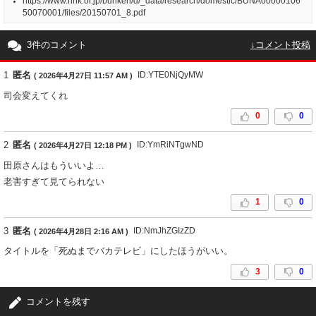
https://www.nhk.or.jp/bunken/d/_data/research/domestic/BUNA00000106
50070001/files/20150701_8.pdf
3件のコメント
↓コメント投稿
1
匿名
ID:YTE0NjQyMW
( 2026年4月27日 11:57 AM )
司会変えてくれ
0
0
2
匿名
ID:YmRiNTgwND
( 2026年4月27日 12:18 PM )
田原さんはもういいよ…
老害すぎて見てられない
1
0
3
匿名
ID:NmJhZGIzZD
( 2026年4月28日 2:16 AM )
タイトルを「死ぬまでバカテレビ」にしたほうがいい。
3
0
コメントを残す