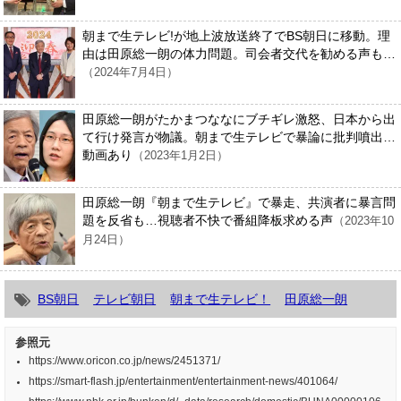
朝まで生テレビ!が地上波放送終了でBS朝日に移動。理
由は田原総一朗の体力問題。司会者交代を勧める声も…
（2024年7月4日）
田原総一朗がたかまつななにブチギレ激怒、日本から出
て行け発言が物議。朝まで生テレビで暴論に批判噴出…
動画あり
（2023年1月2日）
田原総一朗『朝まで生テレビ』で暴走、共演者に暴言問
題を反省も…視聴者不快で番組降板求める声
（2023年10
月24日）
BS朝日
テレビ朝日
朝まで生テレビ！
田原総一朗
参照元
https://www.oricon.co.jp/news/2451371/
https://smart-flash.jp/entertainment/entertainment-news/401064/