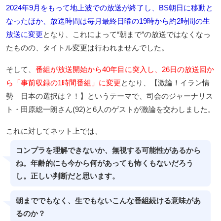
2024年9月をもって地上波での放送が終了し、BS朝日に移動と
なったほか、放送時間は毎月最終日曜の19時から約2時間の生
放送に変更
となり、これによって“朝まで”の放送ではなくなっ
たものの、タイトル変更は行われませんでした。
そして、
番組が放送開始から40年目に突入し、26日の放送回か
ら「事前収録の1時間番組」に変更
となり、【激論！イラン情
勢 日本の選択は？！】というテーマで、司会のジャーナリス
ト・田原総一朗さん(92)と6人のゲストが激論を交わしました。
これに対してネット上では、
コンプラを理解できないか、無視する可能性があるから
ね。年齢的にも今から何があっても怖くもないだろう
し。正しい判断だと思います。
朝まででもなく、生でもないこんな番組続ける意味があ
るのか？