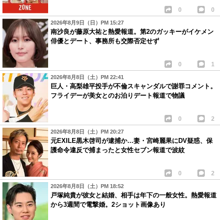
0
0
2026年8月9日（日）PM 15:27
南沙良が藤原大祐と熱愛報道。第2のガッキーがイケメン
俳優とデート、事務所も交際否定せず
0
1
2026年8月8日（土）PM 22:41
巨人・高梨雄平投手が不倫スキャンダルで謝罪コメント。
フライデーが美女とのお泊りデート報道で物議
0
2
2026年8月8日（土）PM 20:27
元EXILE黒木啓司が逮捕か…妻・宮崎麗果にDV疑惑、保
護命令違反で捕まったと女性セブン報道で波紋
0
2
2026年8月8日（土）PM 18:52
戸塚純貴が彼女と結婚、相手は年下の一般女性。熱愛報道
から3週間で電撃婚。2ショット画像あり