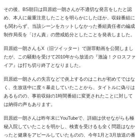
その後、BS朝日は田原総一朗さんが不適切な発言をしたと認
め、本人に厳重注意したことを明らかにしたほか、収録番組に
も関わらず、当該シーンをカットしなかった番組責任者の編成
制作局長を「けん責」の懲戒処分としたことを発表しました。
田原総一朗さんもX（旧ツイッター）で謝罪動画を公開しまし
たが、この騒動を受けて2010年から放送の『激論！クロスファ
イア』は打ち切り終了となりました。
田原総一朗さんの失言などで炎上するのはこれが初めてではな
く、生放送中に度々暴走していたことから、タイトルに偽りは
あるものの、事前収録の1時間番組に変更されたことに対して
は納得の声もあります。
田原総一朗さんは昨年末にYouTubeで、詳細は伏せながらも極
秘入院していたことを明かし、検査を受けるも全く問題はなか
ったと健康をアピールしていたものの、今年1月と3月放送の番