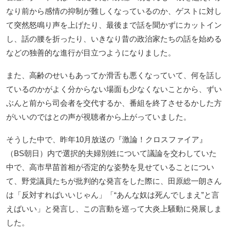
なり前から感情の抑制が難しくなっているのか、ゲストに対し
て突然怒鳴り声を上げたり、最後まで話を聞かずにカットイン
し、話の腰を折ったり、いきなり昔の政治家たちの話を始める
などの独善的な進行が目立つようになりました。
また、高齢のせいもあってか滑舌も悪くなっていて、何を話し
ているのかがよく分からない場面も少なくないことから、ずい
ぶんと前から司会者を交代するか、番組を終了させるかした方
がいいのではとの声が視聴者から上がっていました。
そうした中で、昨年10月放送の『激論！クロスファイア』
（BS朝日）内で選択的夫婦別姓について議論を交わしていた
中で、高市早苗首相が否定的な姿勢を見せていることについ
て、野党議員たちが批判的な発言をした際に、田原総一朗さん
は「反対すればいいじゃん」「“あんな奴は死んでしまえ”と言
えばいい」と発言し、この言動を巡って大炎上騒動に発展しま
した。