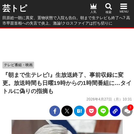
芸トピ
人気
田原総一朗に異変、置物状態で入院も告白。朝まで生テレビも終了へ? 高
市早苗首相への失言で炎上、激論!クロスファイアは打ち切りに
テレビ番組・映画
『朝まで生テレビ!』生放送終了、事前収録に変
更。放送時間も日曜19時からの1時間番組に…タイ
トルに偽りの指摘も
2026年4月27日（月）10:31
3