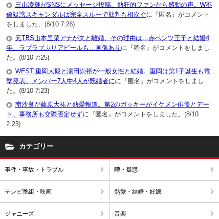
三山凌輝がSNSにメッセージ投稿、熱狂的ファンから感動の声。W不
倫疑惑スキャンダルは完全スルーで批判も相次ぐ
に『匿名』がコメント
をしました。(8/10 7:26)
元TBS山本里菜アナが夫と離婚、その理由は…赤ベンツ王子と結婚4
年、ラブラブぶりアピールも…画像あり
に『匿名』がコメントをしまし
た。(8/10 7:25)
WEST.重岡大毅と濵田崇裕が一般女性と結婚。重岡は第1子誕生も電
撃発表。メンバー7人中4人が既婚者に
に『匿名』がコメントをしまし
た。(8/10 7:23)
南沙良が藤原大祐と熱愛報道。第2のガッキーがイケメン俳優とデー
ト、事務所も交際否定せず
に『匿名』がコメントをしました。(8/10
2:23)
カテゴリー
事件・事故・トラブル
噂・疑惑
テレビ番組・映画
熱愛・結婚・妊娠
ジャニーズ
音楽