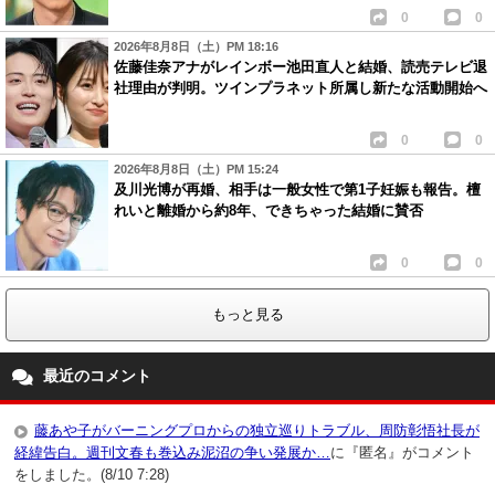
0
0
2026年8月8日（土）PM 18:16
佐藤佳奈アナがレインボー池田直人と結婚、読売テレビ退
社理由が判明。ツインプラネット所属し新たな活動開始へ
0
0
2026年8月8日（土）PM 15:24
及川光博が再婚、相手は一般女性で第1子妊娠も報告。檀
れいと離婚から約8年、できちゃった結婚に賛否
0
0
もっと見る
最近のコメント
藤あや子がバーニングプロからの独立巡りトラブル、周防彰悟社長が
経緯告白。週刊文春も巻込み泥沼の争い発展か…
に『匿名』がコメント
をしました。(8/10 7:28)