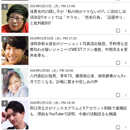
2014年3月17日（月）PM 17:09
浅香光代の隠し子が『私の何がイケないの?』に顔出し出
演決定!!ネットでは「ヤラセ」「売名行為」「話題作り」
と批判殺到!!
2
2019年10月15日（火）PM 17:33
濵田崇裕＆彼女のツーショット写真流出疑惑。手料理も交
際匂わせ疑いジャニーズWESTファン激怒。中間淳太＆菅
井友香も…
6
2024年1月9日（火）PM 19:00
八代亜紀が急死、享年73。膠原病公表、病気療養から3ヶ
月で亡くなる。訃報に驚きや悲しみの声
3
2026年3月11日（水）PM 19:30
田口淳之介がインスタグラムとXアカウント削除で逮捕説
も…理由をYouTubeで説明、今後の活動語るも物議
4