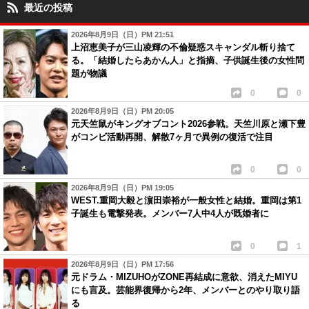
最近の投稿
2026年8月9日（日）PM 21:51
上沼恵美子が三山凌輝の不倫疑惑スキャンダル斬り捨て
る。「結婚したらあかん人」と指摘、子供誕生後の女性問
題が物議
0
0
2026年8月9日（日）PM 20:05
元天竺鼠がキングオブコント2026参戦。天竺川原と瀬下豊
がコンビ活動再開、解散7ヶ月で異例の復活で注目
0
0
2026年8月9日（日）PM 19:05
WEST.重岡大毅と濵田崇裕が一般女性と結婚。重岡は第1
子誕生も電撃発表。メンバー7人中4人が既婚者に
0
1
2026年8月9日（日）PM 17:56
元ドラム・MIZUHOがZONE再結成に意欲、消えたMIYU
にも言及。芸能界復帰から2年、メンバーとのやり取り語
る