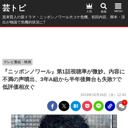
芸トピ
人気
賀来賢人の新ドラマ・ニッポンノワール大コケ危機。初回内容、脚本・演
出が物議で危機的状況に?
テレビ番組・映画
『ニッポンノワール』第1話視聴率が微妙。内容に
不満の声噴出、3年A組から半年後舞台も失敗?で
低評価相次ぐ
2019年10月16日（水）12:43
4