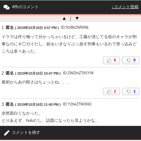
4件のコメント
↓コメント投稿
▲
｜
▼
1
匿名
ID:NzBkZWNlMj
( 2019年10月16日 4:57 PM )
ドラマは作り物って分かっちゃいるけど、工藤が演じてる役のキャラが刑
事なのにキ◯ガイだし、銃をいきなりぶっ放す刑事もいるわで突っ込みど
ころは多々あった。
6
0
2
匿名
ID:ZWZmZTA5YW
( 2019年10月16日 10:47 PM )
最初からあの暗さはちょっとね、、、
2
1
3
匿名
ID:Y2IwZTM3ND
( 2019年10月16日 11:40 PM )
全然面白くなかった。
とりあえず、huluだし、話題になったら見ようかな。
子役のキャラが在り来りな上に、なんかいらつく。
コメントを残す
2
0