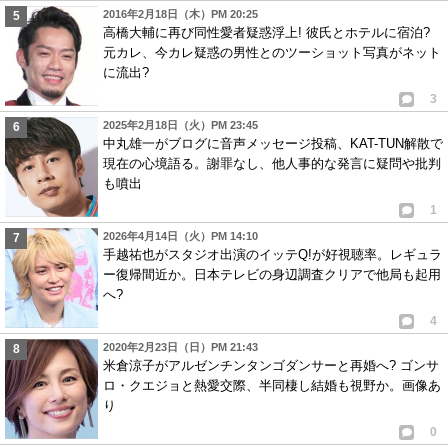
2016年2月18日（木）PM 20:25
高橋大輔に再び同性愛者疑惑浮上! 彼氏とホテルに宿泊?
元カレ、今カレ疑惑の男性とのツーショット写真がネット
に流出?
3
2025年2月18日（火）PM 23:45
中丸雄一がブログに音声メッセージ投稿、KAT-TUN解散で
現在の心境語る。謝罪なし、他人事的な発言に疑問や批判
も噴出
1
2026年4月14日（火）PM 14:10
手越祐也がスタジオ出演のイッテQ!が好視聴率。レギュラ
ー復帰間近か。日本テレビの身辺調査クリアで他局も起用
へ?
4
2020年2月23日（日）PM 21:43
米倉涼子がアルゼンチンタンゴダンサーと再婚へ? ゴンサ
ロ・クエジョと熱愛交際、半同棲し結婚も視野か。画像あ
り
0