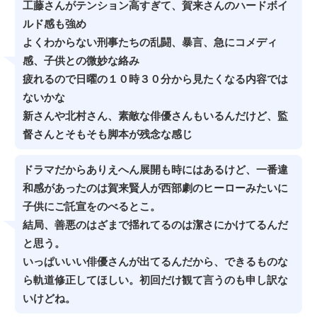
工藤さんがテンション高すぎて、賀来さんのハードボイ
ルド感も強め
よくわからない刑事たちの乱闘、暴言、急にコメディ
感、子供との微妙な絡み
疲れるので日曜の１０時３０分から見たくなる内容では
ないかな
新さんや北村さん、素敵な俳優さんもいるんだけど、監
督さんとそもそも脚本が残念な感じ
ドラマだからありえへん展開も時にはあるけど、一番違
和感があったのは賀来賢人が西部劇のヒーローみたいに
子供にご託宣をのべるとこ。
結局、善悪のはざまで揺れてるのは潔さにかけてるんだ
と思う。
いっぱいいい俳優さんが出てるんだから、できるものな
ら軌道修正してほしい。初回だけ観て言うのも申し訳な
いけどね。