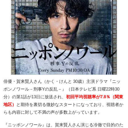
俳優・賀来賢人さん（かく・けんと 30歳）主演ドラマ『ニッ
ポンノワール－刑事Yの反乱－』（日本テレビ系 日曜22時30
分）の第1話が13日に放送され、
初回平均視聴率が7.8％（関東
地区）
と期待を裏切る微妙なスタートになっており、視聴者か
らも内容に対して不満の声が多数上がっています。
『ニッポンノワール』は、賀来賢人さん演じる冷徹で目的のた