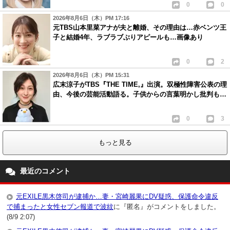
0
0
2026年8月6日（木）PM 17:16
元TBS山本里菜アナが夫と離婚、その理由は…赤ベンツ王
子と結婚4年、ラブラブぶりアピールも…画像あり
0
2
2026年8月6日（木）PM 15:31
広末涼子がTBS『THE TIME,』出演。双極性障害公表の理
由、今後の芸能活動語る。子供からの言葉明かし批判も…
0
3
もっと見る
最近のコメント
元EXILE黒木啓司が逮捕か…妻・宮崎麗果にDV疑惑、保護命令違反
で捕まったと女性セブン報道で波紋
に『匿名』がコメントをしました。
(8/9 2:07)