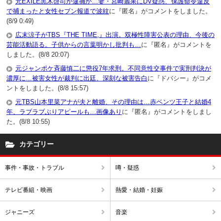
元EXILE黒木啓司が逮捕か…妻・宮崎麗果にDV疑惑、保護命令違反
で捕まったと女性セブン報道で波紋
に『匿名』がコメントをしました。
(8/9 0:49)
広末涼子がTBS『THE TIME,』出演。双極性障害公表の理由、今後の
芸能活動語る。子供からの言葉明かし批判も…
に『匿名』がコメントを
しました。(8/8 20:07)
元ジャンポケ斉藤慎二に懲役7年求刑。不同意性交事件で実刑判決が
濃厚に…被害女性が裁判に出廷、深刻な被害告白
に『ドバシー』がコメ
ントをしました。(8/8 15:57)
元TBS山本里菜アナが夫と離婚、その理由は…赤ベンツ王子と結婚4
年、ラブラブぶりアピールも…画像あり
に『匿名』がコメントをしまし
た。(8/8 10:55)
カテゴリー
事件・事故・トラブル
噂・疑惑
テレビ番組・映画
熱愛・結婚・妊娠
ジャニーズ
音楽