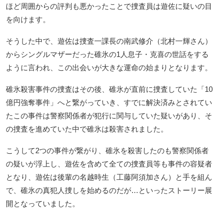
ほど周囲からの評判も悪かったことで捜査員は遊佐に疑いの目
を向けます。
そうした中で、遊佐は捜査一課長の南武修介（北村一輝さん）
からシングルマザーだった碓氷の1人息子・克喜の世話をする
ように言われ、この出会いが大きな運命の始まりとなります。
碓氷殺害事件の捜査はその後、碓氷が直前に捜査していた「10
億円強奪事件」へと繋がっていき、すでに解決済みとされてい
たこの事件は警察関係者が犯行に関与していた疑いがあり、そ
の捜査を進めていた中で碓氷は殺害されました。
こうして2つの事件が繋がり、碓氷を殺害したのも警察関係者
の疑いが浮上し、遊佐を含めて全ての捜査員等も事件の容疑者
となり、遊佐は後輩の名越時生（工藤阿須加さん）と手を組ん
で、碓氷の真犯人捜しを始めるのだが…といったストーリー展
開となっていました。