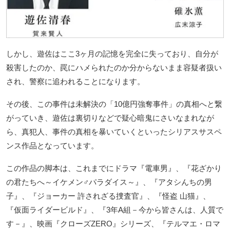
しかし、遊佐はここ3ヶ月の記憶を完全に失っており、自分が
殺害したのか、罠にハメられたのか分からないまま容疑者扱い
され、警察に追われることになります。
その後、この事件は未解決の「10億円強奪事件」の真相へと繋
がっていき、遊佐は裏切りなどで疑心暗鬼にさいなまれなが
ら、真犯人、事件の真相を暴いていくといったシリアスサスペ
ンス作品となっています。
この作品の脚本は、これまでにドラマ『電車男』、『花ざかり
の君たちへ～イケメン♂パラダイス～』、『アタシんちの男
子』、『ジョーカー 許されざる捜査官』、『怪盗 山猫』、
『仮面ライダービルド』、『3年A組－今から皆さんは、人質で
す－』、映画『クローズZERO』シリーズ、『テルマエ・ロマ