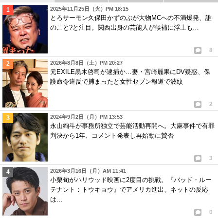
2025年11月25日（火）PM 18:15
とろサーモン久保田かずのぶが大物MCへの不満爆発、誰
のこと?と注目。関西出身の芸能人が候補に浮上も…
8
2026年8月8日（土）PM 20:27
元EXILE黒木啓司が逮捕か…妻・宮崎麗果にDV疑惑、保
護命令違反で捕まったと女性セブン報道で波紋
2
2024年9月2日（月）PM 13:53
永山絢斗が事務所独立で芸能活動再開へ。大麻事件で有罪
判決から1年、コメント発表し再始動に賛否
3
2026年3月16日（月）AM 11:41
小栗旬がハリウッド映画に2度目の挑戦。『バッド・ルー
テナント：トウキョウ』でアメリカ進出、ネットの反応
は…
0