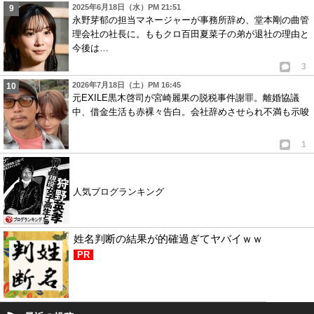
2025年6月18日（水）PM 21:51
永野芽郁の担当マネージャーが事務所辞め、堂本剛の曲管
理会社の社長に。ももクロ百田夏菜子の弟が退社の理由と
今後は…
3
2026年7月18日（土）PM 16:45
元EXILE黒木啓司が宮崎麗果の脱税事件謝罪。離婚協議
中、借金生活も赤裸々告白。会社辞めさせられ不満も示唆
1
人気ブログランキング
姓名判断の結果が的確過ぎてヤバイｗｗ
PR