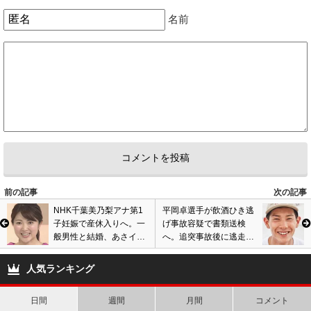
名前
4
匿名
ID:ZDA5NWE2ZG
( 2019年10月17日 11:07 AM )
脚本サイドは無茶苦茶な刑事を描きたいのかもしれませんが…兎に角ダサ
いwww
観てる此方が恥ずかしくなる内容www
警察内での暴動…それを制止するための天井へ発砲www
ダサさの頂点の描写www
発砲しまくりのコテコテwww
マジで無いわwww1話は一先ず視聴しましたが…2話目は無いわwww
3
0
前の記事
次の記事
NHK千葉美乃梨アナ第1
平岡卓選手が飲酒ひき逃
子妊娠で産休入りへ。一
げ事故容疑で書類送検
般男性と結婚、あさイチ
へ。追突事故後に逃走、
等の番組で活躍
酒気帯び運転を認めたと
報道も…現場画像あり
人気ランキング
日間
週間
月間
コメント