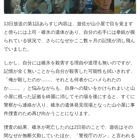
13日放送の第1話あらすじ内容は、遊佐が山小屋で目を覚ます
と傍らには上司・碓氷の遺体があり、自分の右手には拳銃が握
られている状況で、さらになぜかここ数ヶ月の記憶が消し飛ん
でいました。
しかし、自分には碓氷を殺害する理由や道理も無いのですが、
記憶が全く無いことから自分が殺害した可能性も拭いきれず、
「俺が殺したのか……、それとも何者かにハメられたの
か……。」と悩みながらも、自身への疑いをかけられまいと山
小屋に残った証拠を綺麗に消してその場を後にすると、すぐに
警察から連絡が入り、碓氷の遺体発見現場となった山小屋に事
件捜査のため再び向かうことになります。
捜査の結果、碓氷が死亡したのは2日前のことで、遊佐はその
間なぜか無断欠勤していたほか、「警視庁のガン」と言われる