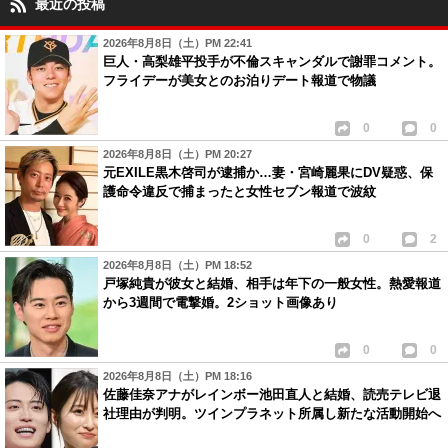
最近の投稿
2026年8月8日（土）PM 22:41
巨人・高梨雄平投手が不倫スキャンダルで謝罪コメント。
フライデーが美女とのお泊りデート報道で物議
0
0
2026年8月8日（土）PM 20:27
元EXILE黒木啓司が逮捕か…妻・宮崎麗果にDV疑惑、保
護命令違反で捕まったと女性セブン報道で波紋
0
2
2026年8月8日（土）PM 18:52
戸塚純貴が彼女と結婚、相手は年下の一般女性。熱愛報道
から3週間で電撃婚。2ショット画像あり
0
0
2026年8月8日（土）PM 18:16
佐藤佳奈アナがレインボー池田直人と結婚、読売テレビ退
社理由が判明。ツインプラネット所属し新たな活動開始へ