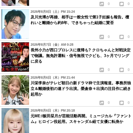
0
0
2026年8月8日（土）PM 15:24
及川光博が再婚、相手は一般女性で第1子妊娠も報告。檀
れいと離婚から約8年、できちゃった結婚に賛否
0
0
2026年8月7日（金）AM 0:28
長州小力が西口プロレスに復帰も? クロちゃんと対戦決定
で物議。無免許運転・信号無視でクビも、3ヶ月でリング
に戻る
0
0
2026年8月6日（木）PM 21:44
川栄李奈がテレビ朝日の新ドラマ枠で主演報道。事務所独
立＆離婚後初の連ドラ出演。榮倉奈々出演の注目作に続き
起用か
0
0
2026年8月6日（木）PM 20:18
元ME:I飯田栞月が芸能活動再開。ミュージカル『ファント
ム』ヒロイン役起用。スキャンダル経て女優に転身か