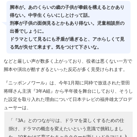
脚本が。あのくらいの歳の子供が拳銃を構えるとかあり
得ない。中学生くらいにしとけって話。
刑事が子供の面倒見るとかもあり得ない。児童相談所の
出番でしょうに。
ドラマとして見るにも矛盾が過ぎると、アホらしくて見
る気が失せて来ます。気をつけて下さいな。
などと厳しい声が数多く上がっており、役者は悪くない一方で
脚本や演出が酷すぎるといった反応が多く見受けられます。
『ニッポンノワール』は、今年1月期に同枠で放送された菅田
将暉さん主演『3年A組』から半年後を舞台にしており、そうし
た設定を取り入れた理由について日本テレビの福井雄太プロデ
ューサーは、
「『3A』とのつながりは、ドラマを楽しくするための仕
掛け、ドラマの概念を変えたいという意識で挑戦しまし
た。10本かけて育てたキャラクターが新しいドラマにも入