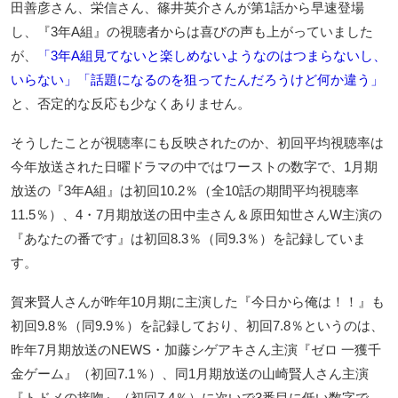
田善彦さん、栄信さん、篠井英介さんが第1話から早速登場
し、『3年A組』の視聴者からは喜びの声も上がっていました
が、
「3年A組見てないと楽しめないようなのはつまらないし、
いらない」「話題になるのを狙ってたんだろうけど何か違う」
と、否定的な反応も少なくありません。
そうしたことが視聴率にも反映されたのか、初回平均視聴率は
今年放送された日曜ドラマの中ではワーストの数字で、1月期
放送の『3年A組』は初回10.2％（全10話の期間平均視聴率
11.5％）、4・7月期放送の田中圭さん＆原田知世さんW主演の
『あなたの番です』は初回8.3％（同9.3％）を記録していま
す。
賀来賢人さんが昨年10月期に主演した『今日から俺は！！』も
初回9.8％（同9.9％）を記録しており、初回7.8％というのは、
昨年7月期放送のNEWS・加藤シゲアキさん主演『ゼロ 一獲千
金ゲーム』（初回7.1％）、同1月期放送の山崎賢人さん主演
『トドメの接吻』（初回7.4％）に次いで3番目に低い数字で