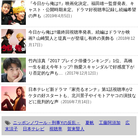
『今日から俺は!!』映画化決定。福田雄一監督発表、キ
ャスト・公開時期未定。ドラマ好視聴率記録し続編希望
の声も
（2019年4月5日）
今日から俺は!!最終回視聴率発表。続編はドラマか映
画? 山崎賢人と堤真一が登場し有終の美飾る
（2018年12
月17日）
竹内涼真『2017 ブレイク俳優ランキング』1位、高橋
一生を超え今年トップ! 熱愛スキャンダルで好感度下が
り否定的な声も…
（2017年12月12日）
日本テレビ新ドラマ『家売るオンナ』第1話視聴率が2
ケタの好スタートも、北川景子やイモトアヤコの演技な
どに批判的な声
（2016年7月14日）
ニッポンノワール－刑事Yの反乱－
夏帆
工藤阿須加
広
末涼子
日本テレビ
視聴率
賀来賢人