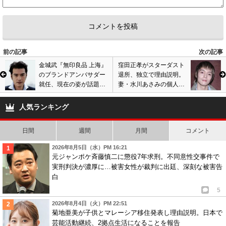
前の記事
次の記事
金城武『無印良品 上海』
窪田正孝がスターダスト
のブランドアンバサダー
退所、独立で理由説明。
就任、現在の姿が話題
妻・水川あさみの個人事
に。消えたイケメン俳優
務所に移籍説、今後に心
の近影に絶賛の声
配の声も…
人気ランキング
日間
週間
月間
コメント
2026年8月5日（水）PM 16:21
元ジャンポケ斉藤慎二に懲役7年求刑。不同意性交事件で
実刑判決が濃厚に…被害女性が裁判に出廷、深刻な被害告
白
5
2026年8月4日（火）PM 22:51
菊地亜美が子供とマレーシア移住発表し理由説明。日本で
芸能活動継続、2拠点生活になることを報告