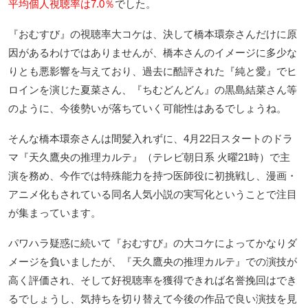
平均個人視聴率は7.0％
でした。
『おむすび』の視聴率大コケは、決して橋本環奈さんだけに原
因があるわけではありませんが、橋本さんのイメージに多少な
りとも悪影響を与えており、過去に酷評された『純と愛』でヒ
ロインを演じた夏菜さん、『ちむどんどん』の黒島結菜さん等
のように、今後勢いが落ちていく可能性はあるでしょうね。
そんな橋本環奈さんは間髪入れずに、4月22日スタートのドラ
マ『天久鷹央の推理カルテ』（テレビ朝日系 火曜21時）で主
演を務め、今作では特殊能力を持つ医師役に初挑戦し、漫画・
アニメ化もされている同名人気小説の実写化ということで注目
が集まっています。
パワハラ疑惑に続いて『おむすび』の大コケによってかなりダ
メージを負いましたが、『天久鷹央の推理カルテ』での演技が
高く評価され、そして好視聴率を獲得できれば名誉挽回はでき
るでしょうし、気持ちを切り替えて今後の作品で良い演技を見