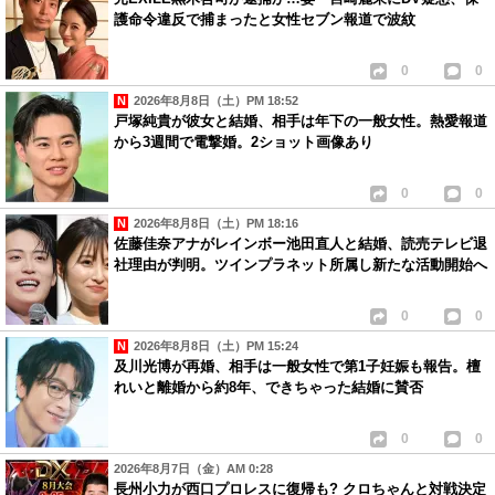
護命令違反で捕まったと女性セブン報道で波紋
0
0
2026年8月8日（土）PM 18:52
戸塚純貴が彼女と結婚、相手は年下の一般女性。熱愛報道
から3週間で電撃婚。2ショット画像あり
0
0
2026年8月8日（土）PM 18:16
佐藤佳奈アナがレインボー池田直人と結婚、読売テレビ退
社理由が判明。ツインプラネット所属し新たな活動開始へ
0
0
2026年8月8日（土）PM 15:24
及川光博が再婚、相手は一般女性で第1子妊娠も報告。檀
れいと離婚から約8年、できちゃった結婚に賛否
0
0
2026年8月7日（金）AM 0:28
長州小力が西口プロレスに復帰も? クロちゃんと対戦決定