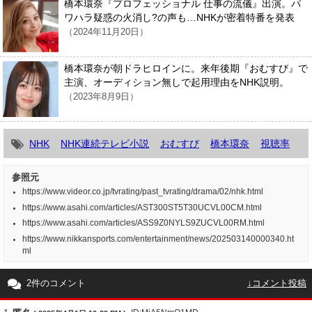
橋本環奈『プロフェッショナル 仕事の流儀』出演。パ
ワハラ疑惑の火消し?の声も…NHKが密着特番を発表
（2024年11月20日）
橋本環奈が朝ドラヒロインに。来年後期『おむすび』で
主演、オーディション無しで起用理由をNHK説明。
（2023年8月9日）
NHK
NHK連続テレビ小説
おむすび
橋本環奈
視聴率
参照元
https://www.videor.co.jp/tvrating/past_tvrating/drama/02/nhk.html
https://www.asahi.com/articles/AST300ST5T30UCVL00CM.html
https://www.asahi.com/articles/ASS9Z0NYLS9ZUCVL00RM.html
https://www.nikkansports.com/entertainment/news/202503140000340.ht
ml
2件のコメント
↓コメント投稿