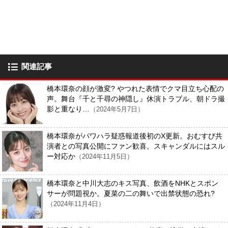
関連記事
橋本環奈の顔が激変? やつれた表情でクマ目立ち心配の
声。舞台『千と千尋の神隠し』休演トラブル、朝ドラ撮
影と重なり…
（2024年5月7日）
橋本環奈がパワハラ疑惑報道後初のX更新。おむすび共
演者との写真公開にファン歓喜。スキャンダルにはスル
ー対応か
（2024年11月5日）
橋本環奈と中川大志のキス写真、飲酒をNHKとスポン
サーが問題視か。夏菜の二の舞いで出禁状態の恐れ?
（2024年11月4日）