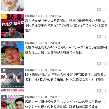
4
2026年8月2日（日）PM 19:57
新井浩文がパチンコ営業開始、映画で俳優復帰の情報も。
不同意性交事件で懲役4年の実刑、出所2年でイベント出演
告知
3
2026年8月5日（水）PM 14:36
大野智が元恋人A子とパン屋オープンへ? 4回目の個展開催
説も浮上。週刊文春が密会報道で再注目
3
2026年8月5日（水）PM 18:52
NHK職員が番組出演者から性被害でPTSD発症、加害者の
名前・性別は非公表で物議。NHKは適切な対応せず謝罪
3
2026年8月3日（月）PM 16:19
広島カープ田村俊介選手もゾンビタバコの売人と繋がり、
セクシー女優との飲み会参加。証拠動画流出で波紋