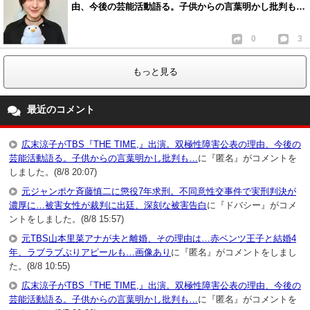
由、今後の芸能活動語る。子供からの言葉明かし批判も…
0
3
もっと見る
最近のコメント
広末涼子がTBS『THE TIME,』出演。双極性障害公表の理由、今後の
芸能活動語る。子供からの言葉明かし批判も…
に『匿名』がコメントを
しました。(8/8 20:07)
元ジャンポケ斉藤慎二に懲役7年求刑。不同意性交事件で実刑判決が
濃厚に…被害女性が裁判に出廷、深刻な被害告白
に『ドバシー』がコメ
ントをしました。(8/8 15:57)
元TBS山本里菜アナが夫と離婚、その理由は…赤ベンツ王子と結婚4
年、ラブラブぶりアピールも…画像あり
に『匿名』がコメントをしまし
た。(8/8 10:55)
広末涼子がTBS『THE TIME,』出演。双極性障害公表の理由、今後の
芸能活動語る。子供からの言葉明かし批判も…
に『匿名』がコメントを