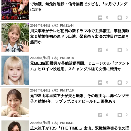
で物議。無免許運転・信号無視でクビも、3ヶ月でリング
に戻る
0
0
2026年8月6日（木）PM 21:44
川栄李奈がテレビ朝日の新ドラマ枠で主演報道。事務所独
立＆離婚後初の連ドラ出演。榮倉奈々出演の注目作に続き
起用か
0
0
2026年8月6日（木）PM 20:18
元ME:I飯田栞月が芸能活動再開。ミュージカル『ファント
ム』ヒロイン役起用。スキャンダル経て女優に転身か
0
0
2026年8月6日（木）PM 17:16
元TBS山本里菜アナが夫と離婚、その理由は…赤ベンツ王
子と結婚4年、ラブラブぶりアピールも…画像あり
0
2
2026年8月6日（木）PM 15:31
広末涼子がTBS『THE TIME,』出演。双極性障害公表の理