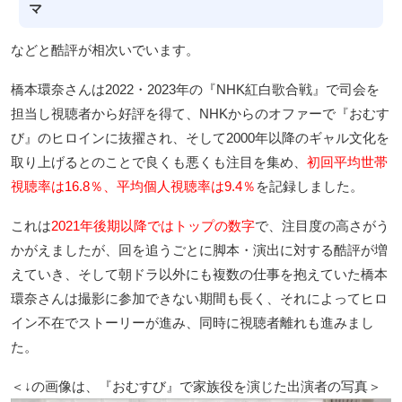
マ
などと酷評が相次いでいます。
橋本環奈さんは2022・2023年の『NHK紅白歌合戦』で司会を
担当し視聴者から好評を得て、NHKからのオファーで『おむす
び』のヒロインに抜擢され、そして2000年以降のギャル文化を
取り上げるとのことで良くも悪くも注目を集め、
初回平均世帯
視聴率は16.8％、平均個人視聴率は9.4％
を記録しました。
これは
2021年後期以降ではトップの数字
で、注目度の高さがう
かがえましたが、回を追うごとに脚本・演出に対する酷評が増
えていき、そして朝ドラ以外にも複数の仕事を抱えていた橋本
環奈さんは撮影に参加できない期間も長く、それによってヒロ
イン不在でストーリーが進み、同時に視聴者離れも進みまし
た。
＜↓の画像は、『おむすび』で家族役を演じた出演者の写真＞