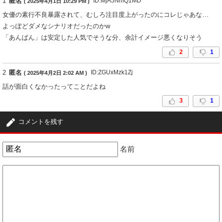
1
匿名
ID:MjA5NmQ1MD
( 2025年4月1日 10:29 PM )
女優の素行不良暴露されて、むしろ注目度上がったのにコレじゃあな…
よっぽどダメなシナリオだったのかw
「あんぱん」は安定した人気でそうな分、余計イメージ悪くなりそう
2
1
2
匿名
ID:ZGUxMzk1Zj
( 2025年4月2日 2:02 AM )
話が面白くなかったってことだよね
3
1
コメントを残す
名前