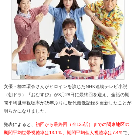
女優・橋本環奈さんがヒロインを演じたNHK連続テレビ小説
（朝ドラ）『おむすび』が3月28日に最終回を迎え、全話の期
間平均世帯視聴率が15年ぶりに歴代最低記録を更新したことが
明らかになりました。
発表によると、
初回から最終回（全125話）までの関東地区の
期間平均世帯視聴率は13.1％、期間平均個人視聴率は7.4％
で、