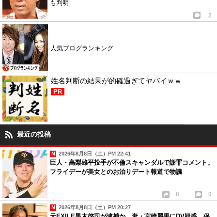
も判明
2
人気ブログランキング
姓名判断の結果が的確過ぎてヤバイｗｗ
PR
最近の投稿
2026年8月8日（土）PM 22:41
巨人・高梨雄平投手が不倫スキャンダルで謝罪コメント。
フライデーが美女とのお泊りデート報道で物議
0
0
2026年8月8日（土）PM 20:27
元EXILE黒木啓司が逮捕か…妻・宮崎麗果にDV疑惑、保