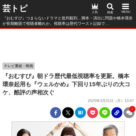
芸トピ
人気
『おむすび』つまらないドラマと批判殺到…脚本・演出に問題や橋本環奈
が長期離脱で視聴者離れか。視聴率は歴代ワースト記録で…
テレビ番組・映画
『おむすび』朝ドラ歴代最低視聴率を更新。橋本
環奈起用も『ウェルかめ』下回り15年ぶりの大コ
ケ、酷評の声相次ぐ
2025年3月31日（月）13:47
2