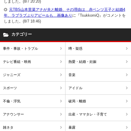
しました。(8/7 20:20)
元TBS山本里菜アナが夫と離婚、その理由は…赤ベンツ王子と結婚4
年、ラブラブぶりアピールも…画像あり
に『TsukkomiQ』がコメントを
しました。(8/7 18:46)
カテゴリー
事件・事故・トラブル
噂・疑惑
テレビ番組・映画
熱愛・結婚・妊娠
ジャニーズ
音楽
スポーツ
アイドル
不倫・浮気
破局・離婚
アナウンサー
出産・ママタレ・子育て
雑ネタ
暴露