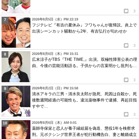
3
2026年8月5日（水）PM 22:19
フジテレビ『有吉の夏休み』フワちゃんが復帰説。炎上で
出演シーンカット騒動から2年、有吉弘行が匂わせか
3
2026年8月6日（木）PM 15:31
広末涼子がTBS『THE TIME,』出演。双極性障害公表の理
由、今後の芸能活動語る。子供からの言葉明かし批判も…
3
2026年8月2日（日）PM 15:58
清水アキラの三男・清水良太郎が急死、死因は自殺か。死
後数週間経過の可能性も。違法薬物事件で逮捕、再起目指
す中で…
3
2026年8月6日（木）AM 0:01
薬師寺保栄と恋人が養子縁組届を偽造、懲役1年を検察求
刑。元ボクシング世界王者が犯行動機告白、妻と離婚成立